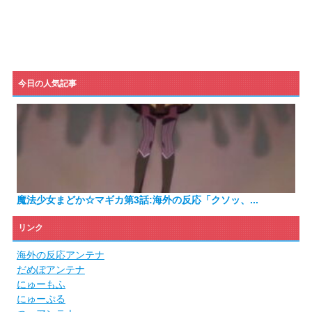
今日の人気記事
魔法少女まどか☆マギカ第3話:海外の反応「クソッ、...
リンク
海外の反応アンテナ
だめぽアンテナ
にゅーもふ
にゅーぷる