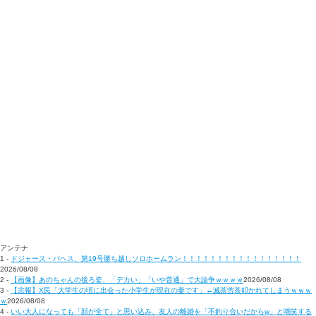
アンテナ
1 -
ドジャース・パヘス、第19号勝ち越しソロホームラン！！！！！！！！！！！！！！！！！
2026/08/08
2 -
【画像】あのちゃんの後ろ姿、「デカい」「いや普通」で大論争ｗｗｗｗ
2026/08/08
3 -
【悲報】X民「大学生の頃に出会った小学生が現在の妻です」←滅茶苦茶叩かれてしまうｗｗｗ
ｗ
2026/08/08
4 -
いい大人になっても「顔が全て」と思い込み、友人の離婚を「不釣り合いだからw」と嘲笑する