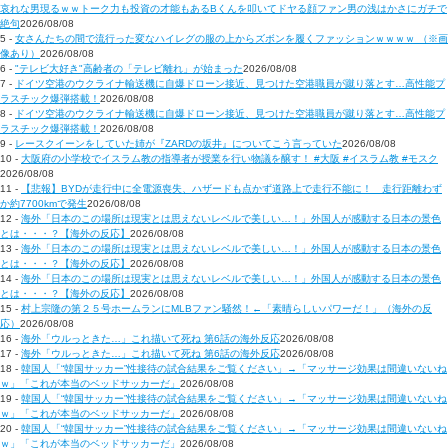
哀れな男現るｗｗトーク力も投資の才能もあるBくんを叩いてドヤる顔ファン男の浅はかさにガチで
絶句
2026/08/08
5 -
女さんたちの間で流行った変なハイレグの服の上からズボンを履くファッションｗｗｗｗ （※画
像あり）
2026/08/08
6 -
"テレビ大好き"高齢者の「テレビ離れ」が始まった
2026/08/08
7 -
ドイツ空港のウクライナ輸送機に自爆ドローン接近、見つけた空港職員が蹴り落とす…高性能プ
ラスチック爆弾搭載！
2026/08/08
8 -
ドイツ空港のウクライナ輸送機に自爆ドローン接近、見つけた空港職員が蹴り落とす…高性能プ
ラスチック爆弾搭載！
2026/08/08
9 -
レースクイーンをしていた姉が『ZARDの坂井』についてこう言っていた
2026/08/08
10 -
大阪府の小学校でイスラム教の指導者が授業を行い物議を醸す！ #大阪 #イスラム教 #モスク
2026/08/08
11 -
【悲報】BYDが走行中に全電源喪失、ハザードも点かず道路上で走行不能に！ 走行距離わず
か約7700kmで発生
2026/08/08
12 -
海外「日本のこの場所は現実とは思えないレベルで美しい…！」外国人が感動する日本の景色
とは・・・？【海外の反応】
2026/08/08
13 -
海外「日本のこの場所は現実とは思えないレベルで美しい…！」外国人が感動する日本の景色
とは・・・？【海外の反応】
2026/08/08
14 -
海外「日本のこの場所は現実とは思えないレベルで美しい…！」外国人が感動する日本の景色
とは・・・？【海外の反応】
2026/08/08
15 -
村上宗隆の第２５号ホームランにMLBファン騒然！←「素晴らしいパワーだ！」（海外の反
応）
2026/08/08
16 -
海外「ウルっときた…」これ描いて死ね 第6話の海外反応
2026/08/08
17 -
海外「ウルっときた…」これ描いて死ね 第6話の海外反応
2026/08/08
18 -
韓国人「“韓国サッカー”性接待の試合結果をご覧ください」→「マッサージ効果は間違いないね
ｗ」「これが本当のベッドサッカーだ」
2026/08/08
19 -
韓国人「“韓国サッカー”性接待の試合結果をご覧ください」→「マッサージ効果は間違いないね
ｗ」「これが本当のベッドサッカーだ」
2026/08/08
20 -
韓国人「“韓国サッカー”性接待の試合結果をご覧ください」→「マッサージ効果は間違いないね
ｗ」「これが本当のベッドサッカーだ」
2026/08/08