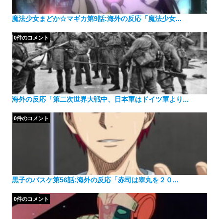
魔法少女まどか☆マギカ第9話:海外の反応「魔法少女...
0件のコメント
海外の反応「第二次世界大戦中、日本軍はドイツ軍より...
0件のコメント
黒子のバスケ第56話:海外の反応「赤司は睾丸を２０...
0件のコメント