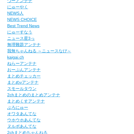
つーアンテナ
にゅーやく
NEWS人
NEWS CHOICE
Best Trend News
にゅーすなう
ニュース星3っ
無理難題アンテナ
我無ちゃんねる ～ニュースなび～
kaigai.ch
ねらーアンテナ
おーぷんアンテナ
まとめチェッカー
まとめνアンテナ
スモールタウン
2chまとめのまとめアンテナ
まとめくすアンテナ
ぶろにゅー
オワタあんてな
ウホウホあんてな
ヌルポあんてな
2chまとめちゃんねる