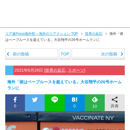
リア速Press海外部 – 海外のリアクション TOP
世界の反応
海外「彼
はベーブルースを超えている」大谷翔平の26号ホームランに
前の投稿
次の投稿
TOP
2021年6月29日
[
世界の反応
,
スポーツ
]
海外「彼はベーブルースを超えている」大谷翔平の26号ホーム
ランに
0
0
共有
10