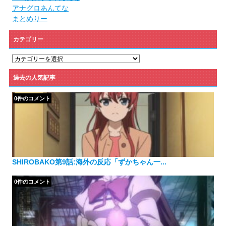
アナグロあんてな
まとめりー
カテゴリー
カ
テ
ゴ
過去の人気記事
リ
ー
0件のコメント
SHIROBAKO第9話:海外の反応「ずかちゃん一...
0件のコメント