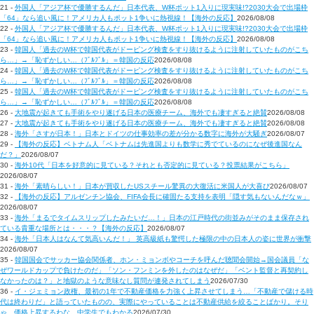
21 -
外国人「アジア杯で優勝するんだ」日本代表、W杯ポット1入りに現実味!?2030大会で出場枠
「64」なら追い風に！アメリカ人もポット1争いに熱視線！【海外の反応】
2026/08/08
22 -
外国人「アジア杯で優勝するんだ」日本代表、W杯ポット1入りに現実味!?2030大会で出場枠
「64」なら追い風に！アメリカ人もポット1争いに熱視線！【海外の反応】
2026/08/08
23 -
韓国人「過去のW杯で韓国代表がドーピング検査をすり抜けるように注射していたものがこち
ら…」→「恥ずかしい…（ﾌﾞﾙﾌﾞﾙ」＝韓国の反応
2026/08/08
24 -
韓国人「過去のW杯で韓国代表がドーピング検査をすり抜けるように注射していたものがこち
ら…」→「恥ずかしい…（ﾌﾞﾙﾌﾞﾙ」＝韓国の反応
2026/08/08
25 -
韓国人「過去のW杯で韓国代表がドーピング検査をすり抜けるように注射していたものがこち
ら…」→「恥ずかしい…（ﾌﾞﾙﾌﾞﾙ」＝韓国の反応
2026/08/08
26 -
大地震が起きても手術をやり遂げる日本の医療チーム、海外でも凄すぎると絶賛
2026/08/08
27 -
大地震が起きても手術をやり遂げる日本の医療チーム、海外でも凄すぎると絶賛
2026/08/08
28 -
海外「さすが日本！」日本とドイツの仕事効率の差が分かる数字に海外が大騒ぎ
2026/08/07
29 -
【海外の反応】ベトナム人「ベトナムは先進国よりも数学に秀でているのになぜ後進国なん
だ？」
2026/08/07
30 -
海外10代「日本を好意的に見ている？それとも否定的に見ている？投票結果がこちら」
2026/08/07
31 -
海外「素晴らしい！」日本が買収したUSスチール驚異の大復活に米国人が大喜び
2026/08/07
32 -
【海外の反応】アルゼンチン協会、FIFA会長に確固たる支持を表明「隠す気もないんだなｗ」
2026/08/07
33 -
海外「まるでタイムスリップしたみたいだ…！」日本の江戸時代の街並みがそのまま保存され
ている貴重な場所とは・・・？【海外の反応】
2026/08/07
34 -
海外「日本人はなんて気高いんだ！」 英高級紙も驚愕した極限の中の日本人の姿に世界が衝撃
2026/08/07
35 -
韓国国会でサッカー協会関係者、ホン・ミョンボやコーチを呼んだ聴聞会開始→国会議員「な
ぜワールドカップで負けたのだ」「ソン・フンミンを外したのはなぜだ」「ベント監督と再契約し
なかったのは？」と地獄のような意味なし質問が連発されてしまう
2026/07/30
36 -
イ・ジェミョン政権、最初の1年で不動産価格を力強く上昇させてしまう…「不動産で儲ける時
代は終わりだ」と語っていたものの、実際にやっていることは不動産供給を絞ることばかり。そり
ゃ、価格上昇するわな。中学生でもわかる
2026/07/30