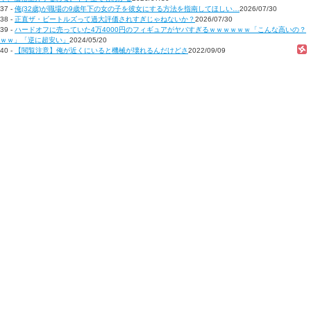
37 -
俺(32歳)が職場の9歳年下の女の子を彼女にする方法を指南してほしい…
2026/07/30
38 -
正直ザ・ビートルズって過大評価されすぎじゃねないか？
2026/07/30
39 -
ハードオフに売っていた4万4000円のフィギュアがヤバすぎるｗｗｗｗｗｗ「こんな高いの？
ｗｗ」「逆に超安い」
2024/05/20
40 -
【閲覧注意】俺が近くにいると機械が壊れるんだけどさ
2022/09/09