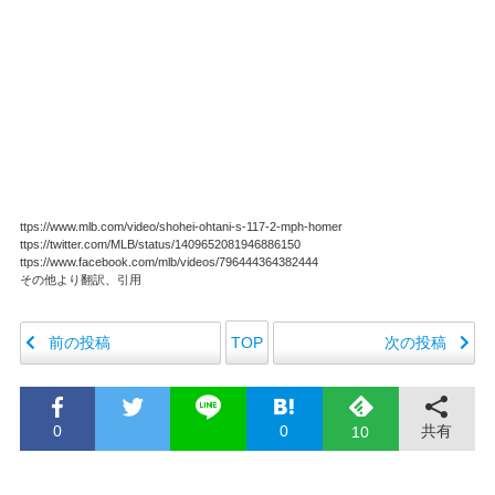
ttps://www.mlb.com/video/shohei-ohtani-s-117-2-mph-homer
ttps://twitter.com/MLB/status/1409652081946886150
ttps://www.facebook.com/mlb/videos/796444364382444
その他より翻訳、引用
前の投稿
次の投稿
TOP
0
0
共有
10