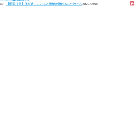
40 -
【閲覧注意】俺が近くにいると機械が壊れるんだけどさ
2022/09/09