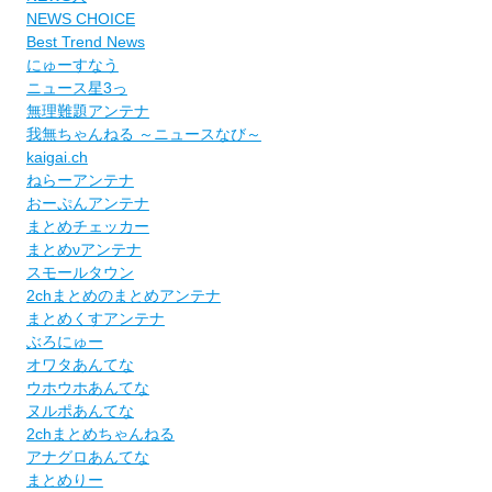
NEWS CHOICE
Best Trend News
にゅーすなう
ニュース星3っ
無理難題アンテナ
我無ちゃんねる ～ニュースなび～
kaigai.ch
ねらーアンテナ
おーぷんアンテナ
まとめチェッカー
まとめνアンテナ
スモールタウン
2chまとめのまとめアンテナ
まとめくすアンテナ
ぶろにゅー
オワタあんてな
ウホウホあんてな
ヌルポあんてな
2chまとめちゃんねる
アナグロあんてな
まとめりー