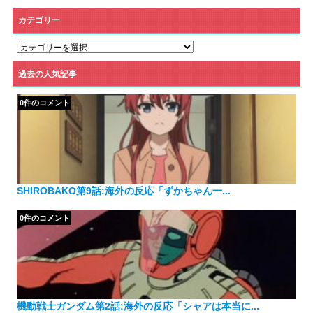
カテゴリー
カ
テ
ゴ
過去の人気記事
リ
ー
0件のコメント
SHIROBAKO第9話:海外の反応「ずかちゃん一...
0件のコメント
機動戦士ガンダム第2話:海外の反応「シャアは本当に...