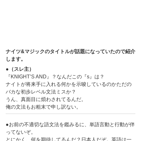
ナイツ&マジックのタイトルが話題になっていたので紹介
します。
●（スレ主）
『KNIGHT’S AND』？なんだこの『s』は？
ナイトが将来手に入れる何かを示唆しているのかただの
バカな初歩レベル文法ミスか？
うん、真面目に煩わされてるんだ。
俺の文法もお粗末で申し訳ない。
●お前の不適切な語文法を鑑みるに、単語言動と行動が伴
ってないぞ。
とにかく、何を期待してるんだ？日本人だぞ。英語は一