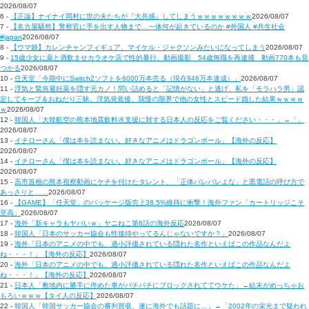
2026/08/07
6 -
【正論】ナイナイ岡村に世の夫たちが『大共感』してしまうｗｗｗｗｗｗｗｗ
2026/08/07
7 -
【名古屋騒然】警察官に手を出す人物まで…一体何が起きているのか #外国人 #共生社会
#japan
2026/08/07
8 -
【ウマ娘】カレンチャンフィギュア、マイケル・ジャクソンみたいになってしまう
2026/08/07
9 -
15歳少女に薬と酒飲ませカラオケ店で性的暴行、動画撮影 54歳無職を再逮捕 動画770本も見
つかる
2026/08/07
10 -
任天堂「今期中にSwitch2ソフトを6000万本売る（現在946万本達成）」
2026/08/07
11 -
浮気と緊急避妊薬を隠す元カノ！問い詰めると「記憶がない」と逃げ、私を「モラハラ男」認
定してキープ＆おねだり三昧。浮気発覚後、我慢の限界で他の女性とスピード婚した結果ｗｗｗｗ
ｗ
2026/08/07
12 -
韓国人「大韓航空の熊本地震飲料水支援に対する日本人の反応をご覧ください・・・」→「」
2026/08/07
13 -
イチローさん「僕は本を読まない。好きなアニメはドラゴンボール」【海外の反応】
2026/08/07
14 -
イチローさん「僕は本を読まない。好きなアニメはドラゴンボール」【海外の反応】
2026/08/07
15 -
高市首相の熊本視察動画にケチを付けたタレント、「正体バレバレよな」と黒電話の呼び方で
あっさりと……
2026/08/07
16 -
【GAME】「任天堂」のパッケージ版売上38.5%維持に衝撃！海外ファン「カートリッジこそ
至高」
2026/08/07
17 -
海外「新キャラもヤバいｗ」ヤニねこ第6話の海外反応
2026/08/07
18 -
韓国人「日本のサッカー協会も性接待やってるんじゃないですか？」
2026/08/07
19 -
海外「日本のアニメの中でも、過小評価されている隠れた名作といえばこの作品なんだよ
ね・・・！」【海外の反応】
2026/08/07
20 -
海外「日本のアニメの中でも、過小評価されている隠れた名作といえばこの作品なんだよ
ね・・・！」【海外の反応】
2026/08/07
21 -
日本人「敷地内に勝手に停めた車がバチバチにブロックされててウケた」→結末がめっちゃお
もろいｗｗｗ【タイ人の反応】
2026/08/07
22 -
韓国人「韓国サッカー協会の審判買収、遂に海外でも話題に…」→「2002年の栄光まで疑われ