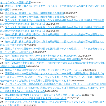
る…（ﾌﾞﾙﾌﾞﾙ」＝韓国の反応
2026/08/07
23 -
増水した川に取り残されたアライグマ、パドルボードで救助されて人の脚の下に潜り込む【海
外の反応】
2026/08/07
24 -
海外の反応：韓国サッカー協会、国際審判員らを性接待
2026/08/07
25 -
海外の反応：韓国サッカー協会、国際審判員らを性接待
2026/08/07
26 -
フランス人「欲張りすぎだ」中村敬斗、ランス残留の可能性を会長が示唆！移籍金が交渉の壁
に..現地サポの本音がこれ！【海外の反応】
2026/08/07
27 -
フランス人「欲張りすぎだ」中村敬斗、ランス残留の可能性を会長が示唆！移籍金が交渉の壁
に..現地サポの本音がこれ！【海外の反応】
2026/08/07
28 -
海外の反応：熊本の病院で手術中に熊本地震が発生、大揺れの中でも患者を守った医師たちの
対応ぶりに海外大絶賛
2026/08/07
29 -
海外の反応：熊本の病院で手術中に熊本地震が発生、大揺れの中でも患者を守った医師たちの
対応ぶりに海外大絶賛
2026/08/07
30 -
韓国人「どうやら五輪サッカー日韓戦でも審判の接待があった模様…」→「メダル剥奪なので
は…？（ﾌﾞﾙﾌﾞﾙ」＝韓国の反応
2026/08/07
31 -
海外「先進国で日本だけパスポート所有率が低すぎる、何故なのか」
2026/08/07
32 -
海外「さすが日本！」日本の医療従事者の倫理観の高さに海外が超感動
2026/08/06
33 -
海外「2002年も審判を買収したのか！」韓国サッカー協会による国際試合の審判買収が発覚し
大騒ぎ！【海外の反応】
2026/08/06
34 -
外国人「これが日本で嫌われてるアニメキャラのカップリングらしい…」
2026/08/06
35 -
韓国国会でサッカー協会関係者、ホン・ミョンボやコーチを呼んだ聴聞会開始→国会議員「な
ぜワールドカップで負けたのだ」「ソン・フンミンを外したのはなぜだ」「ベント監督と再契約し
なかったのは？」と地獄のような意味なし質問が連発されてしまう
2026/07/30
36 -
イ・ジェミョン政権、最初の1年で不動産価格を力強く上昇させてしまう…「不動産で儲ける時
代は終わりだ」と語っていたものの、実際にやっていることは不動産供給を絞ることばかり。そり
ゃ、価格上昇するわな。中学生でもわかる
2026/07/30
37 -
俺(32歳)が職場の9歳年下の女の子を彼女にする方法を指南してほしい…
2026/07/30
38 -
正直ザ・ビートルズって過大評価されすぎじゃねないか？
2026/07/30
39 -
ハードオフに売っていた4万4000円のフィギュアがヤバすぎるｗｗｗｗｗｗ「こんな高いの？
ｗｗ」「逆に超安い」
2024/05/20