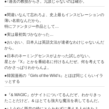
●↑過去の教授からさ。冗談じゃないのは確か。
●間違いなんて忘れろよ、史上最もインスピレーションの
薄い名前なんだから。
特にファンタジー作品として…
●実は最初気づかなかった…
●おいおい、日本人は英語文法が達者なわけじゃないんだ
から。
●日本のネーミングセンスがよかった試しがない。
星とか『X』とかを番組名に付けるんだぜ。何を考えてる
のかさっぱりわからんよ。
●韓国漫画の『Girls of the Wild’s』とほぼ同じくらいイラ
ッとする
●『& MAGIC』がナイトについてるんだぞ、わかりきっ
たことだけど。& はとても強大な魔法を表してるんだ。
●↑ようやく既存の枠にとらわれずに考える人がきたよ。