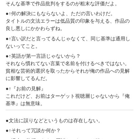
そんな基準で作品批判をするのが粗末な評価だよ。
●↑何の解決にもならないよ、ただの言いわけだ。
タイトルの文法エラーは低品質の印象を与える、作品の
良し悪しにかかわらずね。
●↑言い訳だと言ってるんじゃなくて、同じ基準は通用し
ないってこと。
●↑英語が第一言語じゃないから？
それなら慣れてない言葉で名前を付けるべきではない。
貧相な芸術的選択を取ったからそれが俺の作品への見解
に影響してるんだ。
●↑『お前の見解』
これだけど、お前はターゲット視聴層じゃないから『俺
基準』は無意味。
●文法に誤りなどというものは存在しない。
●↑それって冗談か何か？