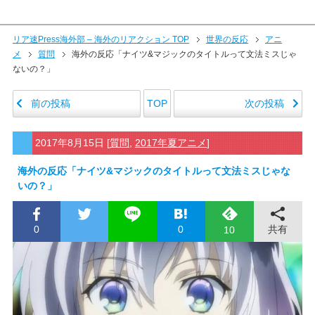
リア速Press海外部 – 海外のリアクション TOP
世界の反応
アニ
メ
質問
海外の反応「ナイツ&マジックのタイトルって文法ミスじゃ
ないの？」
前の投稿
次の投稿
TOP
2017年8月15日
[
質問
,
2017年夏アニメ
]
海外の反応「ナイツ&マジックのタイトルって文法ミスじゃな
いの？」
0
0
共有
10