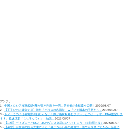
アンテナ
1 -
中国とロシア海軍艦艇4隻が日本列島を一周…防衛省が全航路を公開！
2026/08/07
2 -
【王子なのに雑魚すぎ】海外「パリスは名演技」→「いや脚本の手柄だろ」
2026/08/07
3 -
トメ「この子は義実家の顔じゃない！嫁が義妹旦那とフリンしたのよ！」私「DNA鑑定しま
す？」義妹旦那「もちろんです」→結果…
2026/08/07
4 -
【悲報】ディズニーとUSJ、JKのダンス会場になってしまう （※動画あり）
2026/08/07
5 -
【鼻水】お灸堂の院長先生による「鼻がつらい時の対処法」誰でも簡単にできると話題に