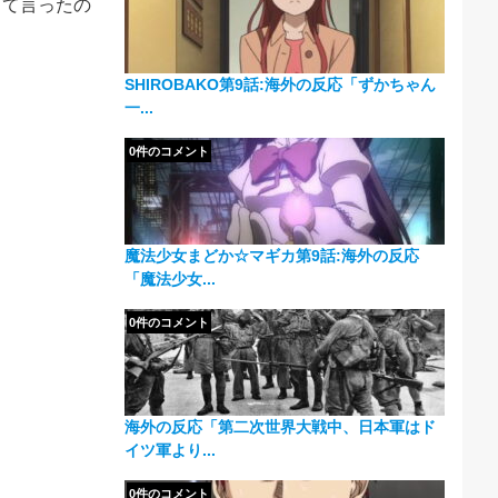
って言ったの
SHIROBAKO第9話:海外の反応「ずかちゃん
一...
0件のコメント
魔法少女まどか☆マギカ第9話:海外の反応
「魔法少女...
0件のコメント
海外の反応「第二次世界大戦中、日本軍はド
イツ軍より...
0件のコメント