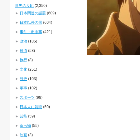
世界の反応
(2,350)
日本関連の話題
(609)
日本以外の国
(604)
事件・出来事
(421)
政治
(185)
経済
(58)
旅行
(8)
文化
(251)
歴史
(103)
軍事
(102)
スポーツ
(98)
日本人に質問
(50)
芸能
(59)
食べ物
(55)
映画
(3)