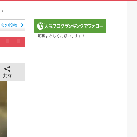
笑える日本アニメ教えて」
 第5話
！」
定の作り込みが半端じゃない…！」外国人を夢中ににする世...
から愛される日本のアニメキャラがこちら」（海外の反応）
次の投稿
E】第1172話感想「ちょっと今はルフィを擁護する...
↑↑応援よろしくお願いします！
るべき日本アニメはなんだろう？」
ER】第416話感想「おいおい、文字が少なくてスッ...
『黄泉のツガイ』第17話 海外反応
 ～異世界行ったら本気だす～（3期） 第6話
全に見えてる動画が拡散されてしまう…
43cm120kgのダチョウの食事の方がヘルシー...
共有
 ちゅっちゅしながらの濃厚エッ画像♪
 ちゅっちゅしながらの濃厚エッ画像♪
も水もない
していたひろゆきさん ゆたぼんにとどめを刺されるｗｗｗ
ンだ」 熊本地震直後の日本の対応のスピードに世界が衝撃
価されすぎじゃねないか？
。RSSの解除をお願いします。
。RSSの解除をお願いします。
0円のフィギュアがヤバすぎるｗｗｗｗｗｗ「こんな高い...