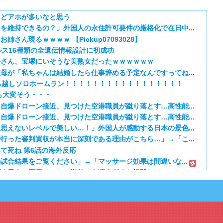
ほどアホが多いなと思う
を維持できるの？」外国人の永住許可要件の厳格化で在日中...
さん現るｗｗｗｗ 【Pickup07093028】
ルス16種類の全遺伝情報設計に初成功
長さん、宝塚にいそうな美熟女だったｗｗｗｗｗｗ
母が「私ちゃんは結婚したら仕事辞める予定なんですってね...
ち越しソロホームラン！！！！！！！！！！！！！！！！！
も大変そう・・・
自爆ドローン接近、見つけた空港職員が蹴り落とす…高性能...
自爆ドローン接近、見つけた空港職員が蹴り落とす…高性能...
思えないレベルで美しい…！」外国人が感動する日本の景色...
行った審判買収が本当に深刻である理由がこちら…」→「こ...
て死ね 第6話の海外反応
試合結果をご覧ください」→「マッサージ効果は間違いな...
げる日本の医療チーム、海外でも凄すぎると絶賛
るネコｗｗｗ」（海外の反応）
ねこ第6話の海外反応
日本のアニメのOP/EDは？」→「一回も飛ばしたこと...
期 5話：西から告白いくとは、ようやった！