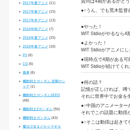
質問は4期があるかど
2017年夏アニメ
(11)
●↑うん、でも荒木監
2017年春アニメ
(15)
2017年冬アニメ
(13)
●やった！
2016年秋アニメ
(7)
WIT Stdioがやるな
2016年夏アニメ
(25)
●よかった！
2016年春アニメ
(16)
WIT Stdioがアニ
PV
(6)
●現時点で4期がある
CG
(6)
WIT Stdioが続けて
痛車
(6)
機動戦士ガンダム 逆襲のシ
●何の話？
ャア
(1)
記憶が正しければ、噂で
機動戦士ガンダムSEED
それに世界中でお金を
(48)
●↑中国のアニメータ
機動戦士Zガンダム
(50)
それでこの話題に動揺
機動戦士ガンダム
(43)
●↑そこは動揺は起きて
魔法少女まどか☆マギカ