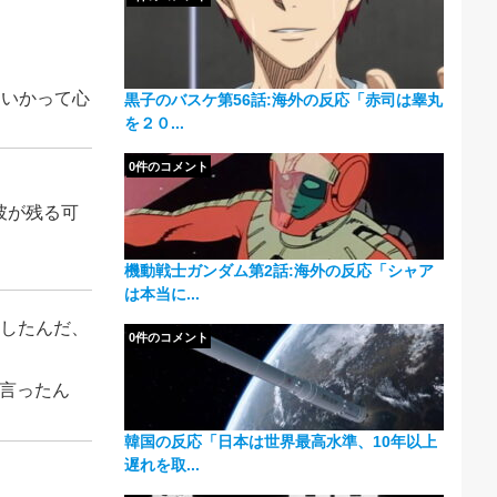
ないかって心
黒子のバスケ第56話:海外の反応「赤司は睾丸
を２０...
0件のコメント
彼が残る可
。
機動戦士ガンダム第2話:海外の反応「シャア
は本当に...
表したんだ、
0件のコメント
て言ったん
韓国の反応「日本は世界最高水準、10年以上
遅れを取...