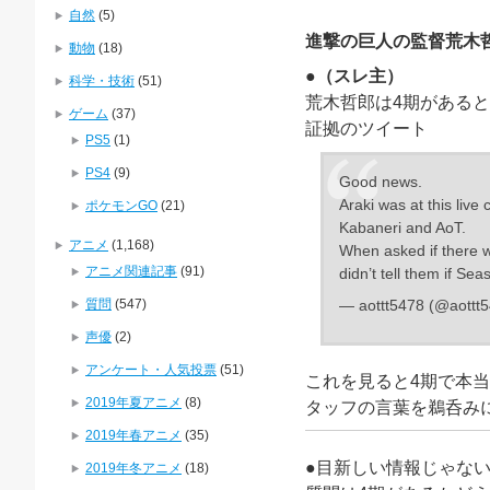
自然
(5)
進撃の巨人の監督荒木
動物
(18)
●
（スレ主）
科学・技術
(51)
荒木哲郎は4期がある
ゲーム
(37)
証拠のツイート
PS5
(1)
PS4
(9)
Good news.
Araki was at this li
ポケモンGO
(21)
Kabaneri and AoT.
アニメ
(1,168)
When asked if there w
アニメ関連記事
(91)
didn’t tell them if S
質問
(547)
— aottt5478 (@aottt
声優
(2)
アンケート・人気投票
(51)
これを見ると4期で本
2019年夏アニメ
(8)
タッフの言葉を鵜呑み
2019年春アニメ
(35)
●目新しい情報じゃな
2019年冬アニメ
(18)