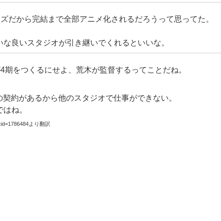
ーズだから完結まで全部アニメ化されるだろうって思ってた。
たいな良いスタジオが引き継いでくれるといいな。
が4期をつくるにせよ、荒木が監督するってことだね。
との契約があるから他のスタジオで仕事ができない。
ではね。
topicid=1786484より翻訳