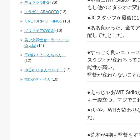
デュラララ!!×2
(36)
もし他のスタジオに変
ノラガミ ARAGOTO
(13)
●JCスタッフが最後に
K RETURN OF KINGS
(13)
●ああ良かった、全て
グリザイアの楽園
(10)
配してたとこだ。
美少女戦士セーラームーン
Crystal
(14)
●すっごく良いニュー
干物妹！うまるちゃん
スタジオが変わるって
(12)
能性が高い。
ゆるゆり さん☆ハイ！
(12)
監督が変わらないこと
棺姫のチャイカ
(10)
●えっじゃあWIT S
もー腹立つ、マジでこ
●↑いや、WITが終わ
だ。
●荒木が4期も監督をす