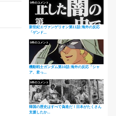
0件のコメント
新世紀エヴァンゲリオン第11話:海外の反応
「ゲンド...
0件のコメント
機動戦士ガンダム第10話:海外の反応「シャ
ア、君っ...
0件のコメント
韓国の歴史はすべて偽造だ！日本がたくさん
支援したか...