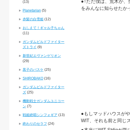
●↑ただ僕は、荒木が
(13)
をみんなに知らせたか
Planetarian
(5)
赤髪の白雪姫
(12)
おしえて！ギャル子ちゃん
(11)
ガンダムビルドファイター
ズトライ
(9)
新世紀エヴァンゲリオン
(29)
黒子のバスケ
(25)
SHIROBAKO
(16)
ガンダムビルドファイター
ズ
(25)
機動戦士ガンダムユニコー
ン
(7)
●もしマッドハウスが
戦姫絶唱シンフォギア
(13)
WIT、それも前と同じ
終わりのセラフ
(24)
●本当にWIT Stdio