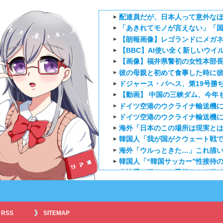
配達員だが、日本人って意外な
「あきれてモノが言えない」「国
【朗報画像】レゴランドにメガネお姉
【BBC】AI使い全く新しいウイ
【画像】福井県警初の女性本部
彼の母親と初めて食事した時に彼
ドジャース・パヘス、第19号勝
【動画】 中国の三峡ダム、今年
ドイツ空港のウクライナ輸送機に
ドイツ空港のウクライナ輸送機に
海外「日本のこの場所は現実とは
韓国人「我が国がクウェート戦で
海外「ウルっときた…」これ描い
韓国人「“韓国サッカー”性接待の
大地震が起きても手術をやり遂
外国人「日本のアニメに出てく
海外「新キャラもヤバいｗ」ヤニ
外国人「特に印象に残ってる最近の
RSS
SITEMAP
【海外の反応】正反対な君と僕2