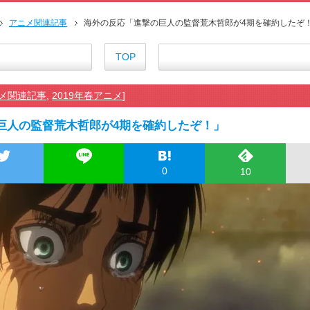
海外「お前らにとってのマジで
『アニメ海外の反応』幼女戦記Ⅱ
アニメ関連記事
海外の反応「進撃の巨人の監督荒木哲郎が4期を確約したぞ
海外「日本のアニメは世界観や設
外国人「ひどい奴なのに視聴者
TOP
海外の反応アニメ【ONE PIEC
海外「お堅いうちの家族に見せ
メ関連記事
,
2019年春アニメ
]
海外の反応【HUNTER×HUNT
海外「伏線回収凄すぎ…」アニメ
巨人の監督荒木哲郎が4期を確約したぞ！」
『アニメ海外の反応』無職転生Ⅲ
【朗報】齋藤飛鳥、前屈みで完
155cm55kgの女性の食事より2
0
10
舌を絡ませて、唾液交換して──
舌を絡ませて、唾液交換して──
すまん熊本やがコンビニに食品
【戦争は話し合いで解決】と主張
海外「日本よ、お前がナンバーワ
正直ザ・ビートルズって過大評
まとめチェッカーは閉鎖しました
まとめチェッカーは閉鎖しました
ハードオフに売っていた4万400