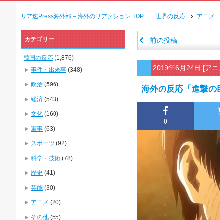
リア速Press海外部 – 海外のリアクション TOP
世界の反応
アニメ
カテゴリー
前の投稿
韓国の反応
(1,876)
2019年6月24日
[
アニ
事件・出来事
(348)
政治
(596)
海外の反応「進撃の
経済
(543)
文化
(160)
0
軍事
(63)
スポーツ
(92)
科学・技術
(78)
歴史
(41)
芸能
(30)
アニメ
(20)
その他
(55)