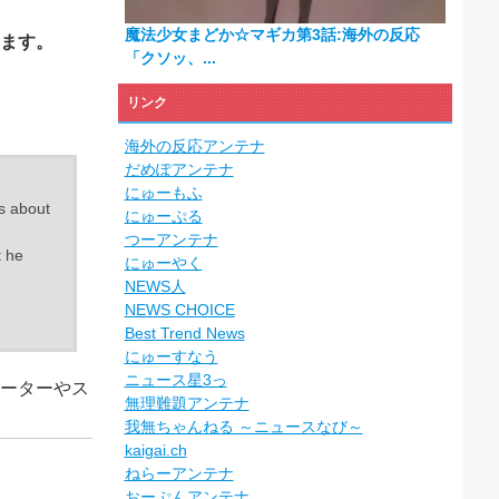
魔法少女まどか☆マギカ第3話:海外の反応
します。
「クソッ、...
リンク
海外の反応アンテナ
だめぽアンテナ
にゅーもふ
s about
にゅーぷる
つーアンテナ
t he
にゅーやく
NEWS人
NEWS CHOICE
Best Trend News
にゅーすなう
ニュース星3っ
メーターやス
無理難題アンテナ
我無ちゃんねる ～ニュースなび～
kaigai.ch
ねらーアンテナ
おーぷんアンテナ