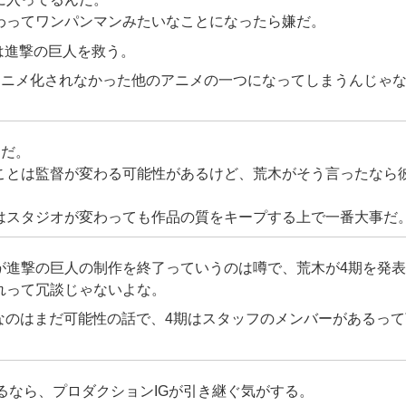
わってワンパンマンみたいなことになったら嫌だ。
は進撃の巨人を救う。
アニメ化されなかった他のアニメの一つになってしまうんじゃ
スだ。
ことは監督が変わる可能性があるけど、荒木がそう言ったなら
はスタジオが変わっても作品の質をキープする上で一番大事だ
tdioが進撃の巨人の制作を終了っていうのは噂で、荒木が4期を発
れって冗談じゃないよな。
りなのはまだ可能性の話で、4期はスタッフのメンバーがあるっ
るなら、プロダクションIGが引き継ぐ気がする。