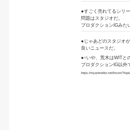
●すごく売れてるシリ
問題はスタジオだ。
プロダクションIGみ
●じゃあどのスタジオ
良いニュースだ。
●↑いや、荒木はWIT
プロダクションIG以外
https://myanimelist.net/forum/?