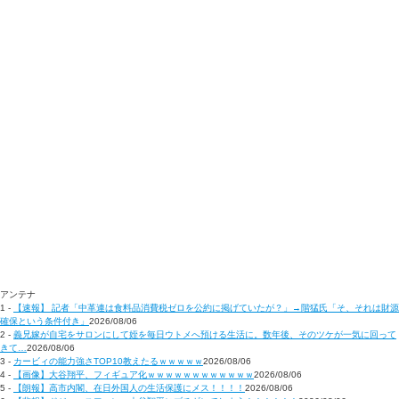
アンテナ
1 -
【速報】 記者「中革連は食料品消費税ゼロを公約に掲げていたが？」→階猛氏「そ、それは財源
確保という条件付き」
2026/08/06
2 -
義兄嫁が自宅をサロンにして姪を毎日ウトメへ預ける生活に。数年後、そのツケが一気に回って
きて…
2026/08/06
3 -
カービィの能力強さTOP10教えたるｗｗｗｗｗ
2026/08/06
4 -
【画像】大谷翔平、フィギュア化ｗｗｗｗｗｗｗｗｗｗｗｗ
2026/08/06
5 -
【朗報】高市内閣、在日外国人の生活保護にメス！！！！
2026/08/06