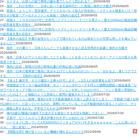
24 -
カナダ人「お前らの国で異性の服を着てたらどう思われる？」
2026/08/06
25 -
海外「これが文明か！」日本に比べて超石器時代だった英国に海外が大騒ぎ
2026/08/05
26 -
英国人「ようこそ」冨安健洋、クリスタルパレス加入が決定的に！メディカル検査をパス！現
地サポが歓迎！アーセナルファンも祝福！【海外の反応】
2026/08/05
27 -
韓国人「トヨタが2027年に次世代ハイブリッドバッテリーを導入へ！最大1000kmの航続距離
や超高速充電を目指す」
2026/08/05
28 -
韓国人「トヨタが2027年に次世代ハイブリッドバッテリーを導入へ！最大1000kmの航続距離
や超高速充電を目指す」
2026/08/05
29 -
【海外の反応】中東の女性がヒジャブで隠されているのは彼女たちが完璧な美しさを備えてい
るからだ！
2026/08/05
30 -
海外「その通り！」日本人ならどこでも発展させると語る世界的大富豪に海外が大騒ぎ
2026/08/05
31 -
海外「日本人がアメリカに対してとても良いことを言ってくれているぞ！アメリカの良さを再
発見できる！」
2026/08/05
32 -
海外の反応：韓国が日本の防衛白書の竹島記述に抗議
2026/08/05
33 -
海外「日本の電車旅で最高に気分を上げてくれるものがコレ！」→「分かるよ、凄くワクワク
する・・・！」【海外の反応】
2026/08/05
34 -
【炎上】藤沢市「モスク建設と土葬も許可します」→3万人の反対署名も却下
2026/08/05
35 -
韓国国会でサッカー協会関係者、ホン・ミョンボやコーチを呼んだ聴聞会開始→国会議員「な
ぜワールドカップで負けたのだ」「ソン・フンミンを外したのはなぜだ」「ベント監督と再契約し
なかったのは？」と地獄のような意味なし質問が連発されてしまう
2026/07/30
36 -
イ・ジェミョン政権、最初の1年で不動産価格を力強く上昇させてしまう…「不動産で儲ける時
代は終わりだ」と語っていたものの、実際にやっていることは不動産供給を絞ることばかり。そり
ゃ、価格上昇するわな。中学生でもわかる
2026/07/30
37 -
俺(32歳)が職場の9歳年下の女の子を彼女にする方法を指南してほしい…
2026/07/30
38 -
正直ザ・ビートルズって過大評価されすぎじゃねないか？
2026/07/30
39 -
ハードオフに売っていた4万4000円のフィギュアがヤバすぎるｗｗｗｗｗｗ「こんな高いの？
ｗｗ」「逆に超安い」
2024/05/20
40 -
【閲覧注意】俺が近くにいると機械が壊れるんだけどさ
2022/09/09