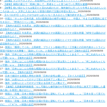
6 -
【悲報】ドジャースファン、大谷翔平にブチギレてしまう！！！！！！
2026/08/06
7 -
【速報】病院の屋上で「死神に扮して」患者をじっと見つめていた男性を逮捕
2026/08/06
8 -
【衝撃】幼い頃からうちは貧乏だと言われ続けたが、海外旅行に行ったり今考えるとおかしいと
ころがあった → 大学に入るにあたり賃貸の契約で父親の年収を見たら…
2026/08/06
9 -
【スパロボY】しかしクロウはやっぱいいな！主人公として魅力的すぎる…！
2026/08/06
10 -
中国人「サッカー日本代表、9月の親善試合の相手が確定！」 中国人「今までは実質的に全て
引き分け」「野球のリベンジ戦」
2026/08/06
11 -
【海外の反応】今永昇太、好調の秘訣はスマホ画面だとイマナガ節を炸裂「NPBでは面白さが
必須条件なの？」
2026/08/06
12 -
【海外の反応】今永昇太、好調の秘訣はスマホ画面だとイマナガ節を炸裂「NPBでは面白さが
必須条件なの？」
2026/08/06
13 -
【海外の反応】今永昇太、好調の秘訣はスマホ画面だとイマナガ節を炸裂「NPBでは面白さが
必須条件なの？」
2026/08/06
14 -
英国人「獲得してくれ」上田綺世、ブライトン移籍が浮上！三笘薫との日本代表ホットライン
実現!?現地サポ大興奮！「勘弁してくれ」と危惧される懸念点とは!?【海外の反応】
2026/08/06
15 -
海外「日本にはこんな特殊な標識があるんだけど皆は見たことある？」→「何これめちゃくち
ゃ可愛いｗｗ」【海外の反応】
2026/08/06
16 -
海外「日本にはこんな特殊な標識があるんだけど皆は見たことある？」→「何これめちゃくち
ゃ可愛いｗｗ」【海外の反応】
2026/08/06
17 -
海外「日本にはこんな特殊な標識があるんだけど皆は見たことある？」→「何これめちゃくち
ゃ可愛いｗｗ」【海外の反応】
2026/08/06
18 -
日本で婚活する韓国人男性が急増「日本の女性は優しい」【タイ人の反応】
2026/08/06
19 -
海外「お前らにとってのマジで笑える日本アニメ教えて」
2026/08/06
20 -
海外「お前らにとってのマジで笑える日本アニメ教えて」
2026/08/06
21 -
【速報】元原爆資料館館長「もし可能なら修学旅行や平和学習の小学生に炎天下で腐敗した遺
体の臭いを再現し嗅がせたい」
2026/08/06
22 -
韓国人「悲報：日本と韓国の立場が完全に逆転してしまった模様…」→「日本を笑って見てた
のに…（ﾌﾞﾙﾌﾞﾙ」＝韓国の反応
2026/08/06
23 -
韓国人「悲報：日本と韓国の立場が完全に逆転してしまった模様…」→「日本を笑って見てた
のに…（ﾌﾞﾙﾌﾞﾙ」＝韓国の反応
2026/08/06