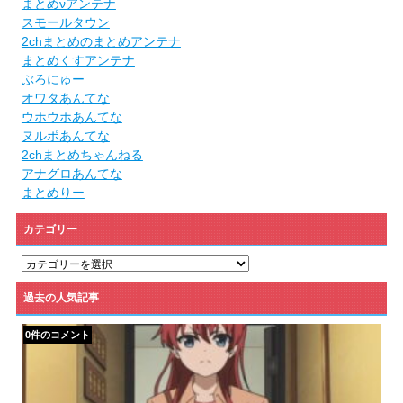
まとめνアンテナ
スモールタウン
2chまとめのまとめアンテナ
まとめくすアンテナ
ぶろにゅー
オワタあんてな
ウホウホあんてな
ヌルポあんてな
2chまとめちゃんねる
アナグロあんてな
まとめりー
カテゴリー
カ
テ
ゴ
過去の人気記事
リ
ー
0件のコメント