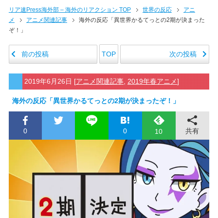
リア速Press海外部 – 海外のリアクション TOP
世界の反応
アニ
メ
アニメ関連記事
海外の反応「異世界かるてっとの2期が決まった
ぞ！」
前の投稿
次の投稿
TOP
2019年6月26日
[
アニメ関連記事
,
2019年春アニメ
]
海外の反応「異世界かるてっとの2期が決まったぞ！」
0
0
共有
10