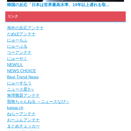
韓国の反応「日本は世界最高水準、10年以上遅れを取...
リンク
海外の反応アンテナ
だめぽアンテナ
にゅーもふ
にゅーぷる
つーアンテナ
にゅーやく
NEWS人
NEWS CHOICE
Best Trend News
にゅーすなう
ニュース星3っ
無理難題アンテナ
我無ちゃんねる ～ニュースなび～
kaigai.ch
ねらーアンテナ
おーぷんアンテナ
まとめチェッカー