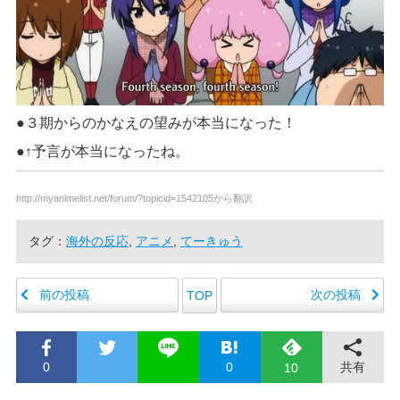
●３期からのかなえの望みが本当になった！
●↑予言が本当になったね。
http://myanimelist.net/forum/?topicid=1542105から翻訳
タグ：
海外の反応
,
アニメ
,
てーきゅう
前の投稿
次の投稿
TOP
0
0
共有
10