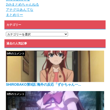
2chまとめちゃんねる
アナグロあんてな
まとめりー
カテゴリー
カ
テ
ゴ
過去の人気記事
リ
ー
0件のコメント
SHIROBAKO第9話:海外の反応「ずかちゃん一...
0件のコメント