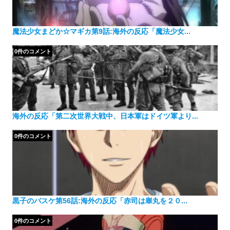
魔法少女まどか☆マギカ第9話:海外の反応「魔法少女...
0件のコメント
海外の反応「第二次世界大戦中、日本軍はドイツ軍より...
0件のコメント
黒子のバスケ第56話:海外の反応「赤司は睾丸を２０...
0件のコメント