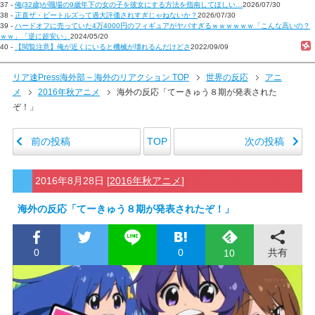
37 -
俺(32歳)が職場の9歳年下の女の子を彼女にする方法を指南してほしい…
2026/07/30
38 -
正直ザ・ビートルズって過大評価されすぎじゃねないか？
2026/07/30
39 -
ハードオフに売っていた4万4000円のフィギュアがヤバすぎるｗｗｗｗｗｗ「こんな高いの？
ｗｗ」「逆に超安い」
2024/05/20
40 -
【閲覧注意】俺が近くにいると機械が壊れるんだけどさ
2022/09/09
リア速Press海外部 – 海外のリアクション TOP
世界の反応
アニ
メ
2016年秋アニメ
海外の反応「てーきゅう８期が発表された
ぞ！」
前の投稿
次の投稿
TOP
2016年8月28日
[
2016年秋アニメ
]
海外の反応「てーきゅう８期が発表されたぞ！」
0
0
共有
10