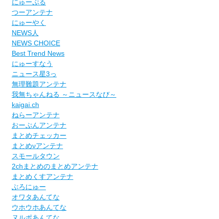
にゅーぷる
つーアンテナ
にゅーやく
NEWS人
NEWS CHOICE
Best Trend News
にゅーすなう
ニュース星3っ
無理難題アンテナ
我無ちゃんねる ～ニュースなび～
kaigai.ch
ねらーアンテナ
おーぷんアンテナ
まとめチェッカー
まとめνアンテナ
スモールタウン
2chまとめのまとめアンテナ
まとめくすアンテナ
ぶろにゅー
オワタあんてな
ウホウホあんてな
ヌルポあんてな