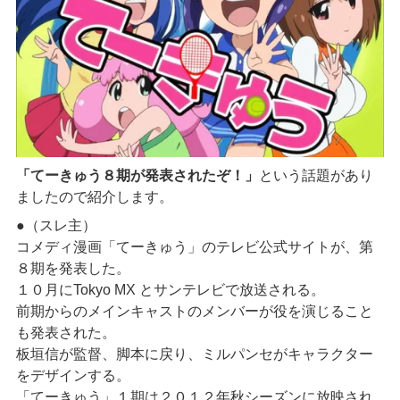
「てーきゅう８期が発表されたぞ！」
という話題があり
ましたので紹介します。
●（スレ主）
コメディ漫画「てーきゅう」のテレビ公式サイトが、第
８期を発表した。
１０月にTokyo MX とサンテレビで放送される。
前期からのメインキャストのメンバーが役を演じること
も発表された。
板垣信が監督、脚本に戻り、ミルパンセがキャラクター
をデザインする。
「てーきゅう」１期は２０１２年秋シーズンに放映され