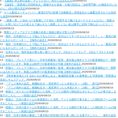
5 -
【速報】井上和の近影、マジでデカい。何がとは言わんが
2026/08/10
6 -
【滋賀】「琵琶湖三市同時花火」開催中止を発表 今後の対応は「法的専門家への相談を行いな
がら」3市が関与否定
2026/08/10
7 -
ゲーム配信ユーチューバー…家賃8万円の部屋で深夜配信→管理会社から厳重注意されてお気持
ち表明
2026/08/10
8 -
「残業＝悪」と決めつける風潮にブチ切れ！割増手当で稼げるボーナスタイムなのに「残業ゼ
ロ」を押し付けて人の収入まで減らすな！残業したくない奴は勝手に定時で帰ればいいだろ！！
2026/08/10
9 -
警察とメディアがブドウ泥棒の名前と国籍公開せず怒りの声
2026/08/10
10 -
海外「日本旅行のことで悩んでるんだけど、自分はどうすべきなんだろうか？」→「最高の旅
になるから行くべき！」【海外の反応】
2026/08/10
11 -
海外「日本旅行のことで悩んでるんだけど、自分はどうすべきなんだろうか？」→「最高の旅
になるから行くべき！」【海外の反応】
2026/08/10
12 -
日本からの「海外送金が最も多い国ランキング」2位はインドネシア、1位は？【タイ人の反
応】
2026/08/10
13 -
外国人「プレミアで見たい」日本代表森保一監督、退任後は海外クラブの監督挑戦か!?「視野
には入れています」制度上は欧州での監督就任が可能【海外の反応】
2026/08/10
14 -
外国人「プレミアで見たい」日本代表森保一監督、退任後は海外クラブの監督挑戦か!?「視野
には入れています」制度上は欧州での監督就任が可能【海外の反応】
2026/08/10
15 -
【熊本被災地入り】元れいわの奥田ふみよ、参議院防災服でお食事楽しむ写真投稿「同席者は
笑顔にサムズアップ」
2026/08/10
16 -
『アニメ海外の反応』無職転生Ⅲ ～異世界行ったら本気だす～（3期） 第7話
2026/08/10
17 -
『アニメ海外の反応』無職転生Ⅲ ～異世界行ったら本気だす～（3期） 第7話
2026/08/10
18 -
韓国人「ポケモンが米国進出した当時、アメリカ国内で熱狂的なポケモンブームが巻き起こる
様子がこちら…」＝韓国の反応
2026/08/10
19 -
韓国人「日本の某ゲームが米国進出した当時、アメリカ国内で巻き起こった熱狂的ブームの様
子がこちら…」＝韓国の反応
2026/08/10
20 -
韓国人「日本の某ゲームが米国進出した当時、アメリカ国内で巻き起こった熱狂的ブームの様
子がこちら…」＝韓国の反応
2026/08/10
21 -
海外「日本の桜島が爆発して鹿児島の市街地の空が真っ暗になる様子がこちら」 海外の反応