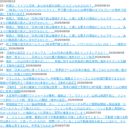
2026/08/10
22 -
外国人「ドイツと日本、あらゆる面を比較したらどっちが上なの？」
2026/08/10
23 -
「MLBレベルでもかなりのハイライト」甲子園で見られた白樺学園のダブルプレーが海外で話
題に【海外の反応】
2026/08/09
24 -
韓国人「韓国人が『日本の地下鉄は複雑すぎる』と感じる驚きの理由がこちらです‥」→「あ
まりの難易度の高さに冷や汗をかいた‥」
2026/08/09
25 -
韓国人「韓国人が『日本の地下鉄は複雑すぎる』と感じる驚きの理由がこちらです‥」→「あ
まりの難易度の高さに冷や汗をかいた‥」
2026/08/09
26 -
韓国人「韓国人が『日本の地下鉄は複雑すぎる』と感じる驚きの理由がこちらです‥」→「あ
まりの難易度の高さに冷や汗をかいた‥」
2026/08/09
27 -
村上宗隆の逆方向ホームランにMLB専門家も仰天！←「パワーだけじゃないのか！」（海外の
反応）
2026/08/09
28 -
【海外の反応】インドネシア人「これが日本の各県に住むインドネシア人だ！」
2026/08/09
29 -
海外「羨ましい！」日本ならではの夏の風物詩に海外がびっくり仰天
2026/08/09
30 -
海外「これは日本の主張が正しい…」米国に対する日本政府の懸念表明に海外ネチズンが大騒
ぎ！【海外の反応】
2026/08/09
31 -
海外「日本人は何に使ってるんだ？」 世界的ブームの日本の食品、買ってみたものの使い道が
分からない外国人が続出
2026/08/09
32 -
フランス人「なぜ移籍させない?」中村敬斗に複数オファー！ランスが46億円要求でまさかの
残留の可能性浮上！現地サポの本音がこれ！【海外の反応】
2026/08/09
33 -
【海外】「日本の建築とプロ意識は世界一」熊本の病院で手術中にM7地震！医療チームの神対
応に世界が脱帽
2026/08/09
34 -
大谷翔平の決勝打でドジャースが勝利、連敗は『７』でストップ、山本は体調不良に、ドジャ
ース対Dバックス戦・実況スレの翻訳（海外の反応）
2026/08/09
35 -
韓国国会でサッカー協会関係者、ホン・ミョンボやコーチを呼んだ聴聞会開始→国会議員「な
ぜワールドカップで負けたのだ」「ソン・フンミンを外したのはなぜだ」「ベント監督と再契約し
なかったのは？」と地獄のような意味なし質問が連発されてしまう
2026/07/30
36 -
イ・ジェミョン政権、最初の1年で不動産価格を力強く上昇させてしまう…「不動産で儲ける時
代は終わりだ」と語っていたものの、実際にやっていることは不動産供給を絞ることばかり。そり
ゃ、価格上昇するわな。中学生でもわかる
2026/07/30