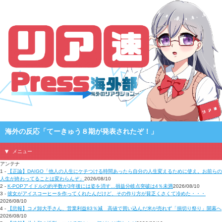
海外の反応「てーきゅう８期が発表されたぞ！」
メニュー
アンテナ
1 -
【正論】DAIGO「他人の人生にケチつける時間あったら自分の人生変えるために使え。お前らの
人生が終わってることは変わらんぞ」
2026/08/10
2 -
K-POPアイドルの約半数が3年後には姿を消す…損益分岐点突破は4％未満
2026/08/10
3 -
彼女がアイスコーヒーを作ってくれたんだけど、その作り方が貧乏くさくて冷めた・・・
2026/08/10
4 -
【悲報】コメ卸大手さん、営業利益83％減 高値で買い込んだ米が売れず「損切り祭り」開幕へ
2026/08/10