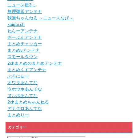
ニュース星3っ
無理難題アンテナ
我無ちゃんねる ～ニュースなび～
kaigai.ch
ねらーアンテナ
おーぷんアンテナ
まとめチェッカー
まとめνアンテナ
スモールタウン
2chまとめのまとめアンテナ
まとめくすアンテナ
ぶろにゅー
オワタあんてな
ウホウホあんてな
ヌルポあんてな
2chまとめちゃんねる
アナグロあんてな
まとめりー
カテゴリー