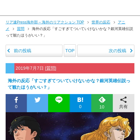
リア速Press海外部 – 海外のリアクション TOP
世界の反応
アニ
メ
質問
海外の反応「すごすぎてついていけないかな？銀河英雄伝説
って観たほうがいい？」
前の投稿
次の投稿
TOP
2019年7月7日
[
質問
]
海外の反応「すごすぎてついていけないかな？銀河英雄伝説っ
て観たほうがいい？」
0
0
共有
10