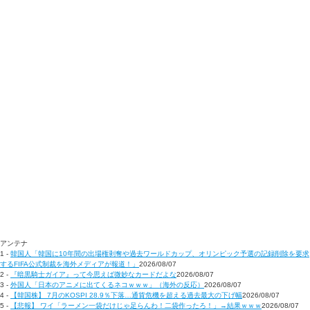
アンテナ
1 -
韓国人「韓国に10年間の出場権剥奪や過去ワールドカップ、オリンピック予選の記録削除を要求
するFIFA公式制裁を海外メディアが報道！」
2026/08/07
2 -
『暗黒騎士ガイア』って今思えば微妙なカードだよな
2026/08/07
3 -
外国人「日本のアニメに出てくるネコｗｗｗ」（海外の反応）
2026/08/07
4 -
【韓国株】 7月のKOSPI 28.9％下落…通貨危機を超える過去最大の下げ幅
2026/08/07
5 -
【悲報】 ワイ「ラーメン一袋だけじゃ足らんわ！二袋作ったろ！」→結果ｗｗｗ
2026/08/07