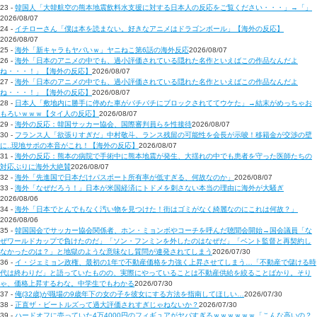
23 -
韓国人「大韓航空の熊本地震飲料水支援に対する日本人の反応をご覧ください・・・」→「」
2026/08/07
24 -
イチローさん「僕は本を読まない。好きなアニメはドラゴンボール」【海外の反応】
2026/08/07
25 -
海外「新キャラもヤバいｗ」ヤニねこ第6話の海外反応
2026/08/07
26 -
海外「日本のアニメの中でも、過小評価されている隠れた名作といえばこの作品なんだよ
ね・・・！」【海外の反応】
2026/08/07
27 -
海外「日本のアニメの中でも、過小評価されている隠れた名作といえばこの作品なんだよ
ね・・・！」【海外の反応】
2026/08/07
28 -
日本人「敷地内に勝手に停めた車がバチバチにブロックされててウケた」→結末がめっちゃお
もろいｗｗｗ【タイ人の反応】
2026/08/07
29 -
海外の反応：韓国サッカー協会、国際審判員らを性接待
2026/08/07
30 -
フランス人「欲張りすぎだ」中村敬斗、ランス残留の可能性を会長が示唆！移籍金が交渉の壁
に..現地サポの本音がこれ！【海外の反応】
2026/08/07
31 -
海外の反応：熊本の病院で手術中に熊本地震が発生、大揺れの中でも患者を守った医師たちの
対応ぶりに海外大絶賛
2026/08/07
32 -
海外「先進国で日本だけパスポート所有率が低すぎる、何故なのか」
2026/08/07
33 -
海外「なぜだろう！」日本が米国経済にトドメを刺さない本当の理由に海外が大騒ぎ
2026/08/06
34 -
海外「日本でとんでもなく汚い物を見つけた！街はゴミがなく綺麗なのにこれは何故？」
2026/08/06
35 -
韓国国会でサッカー協会関係者、ホン・ミョンボやコーチを呼んだ聴聞会開始→国会議員「な
ぜワールドカップで負けたのだ」「ソン・フンミンを外したのはなぜだ」「ベント監督と再契約し
なかったのは？」と地獄のような意味なし質問が連発されてしまう
2026/07/30
36 -
イ・ジェミョン政権、最初の1年で不動産価格を力強く上昇させてしまう…「不動産で儲ける時
代は終わりだ」と語っていたものの、実際にやっていることは不動産供給を絞ることばかり。そり
ゃ、価格上昇するわな。中学生でもわかる
2026/07/30
37 -
俺(32歳)が職場の9歳年下の女の子を彼女にする方法を指南してほしい…
2026/07/30
38 -
正直ザ・ビートルズって過大評価されすぎじゃねないか？
2026/07/30
39 -
ハードオフに売っていた4万4000円のフィギュアがヤバすぎるｗｗｗｗｗｗ「こんな高いの？