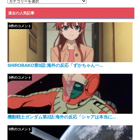
カ
テ
ゴ
過去の人気記事
リ
ー
0件のコメント
SHIROBAKO第9話:海外の反応「ずかちゃん一...
0件のコメント
機動戦士ガンダム第2話:海外の反応「シャアは本当に...
0件のコメント