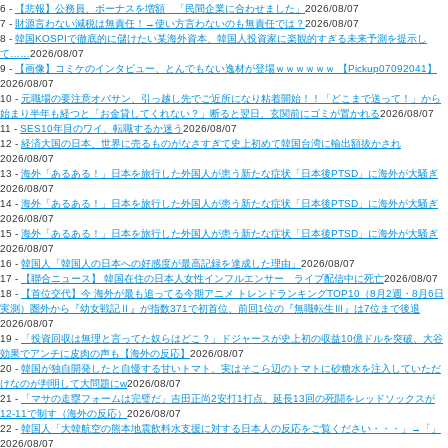
6 -
【悲報】公務員、ボーナスを増額 「民間企業に合わせました」
2026/08/07
7 -
財源言わない減税は無責任！→使い方言わないのも無責任では？
2026/08/07
8 -
韓国KOSPIで徹底的に儲けたい某海外資本、韓国人投資家に楽観的すぎる未来予測を提示し
て……
2026/08/07
9 -
【画像】コミケのインタビュー、とんでもない逸材が登場ｗｗｗｗｗｗ 【Pickup07092041】
2026/08/07
10 -
元職場の要注意オバサン、引っ越し先でご近所になり粘着開始！！「どこまで送って！」から
始まり半年も経つと「お金貸してくれない？」断ると翌日、玄関前にゴミが置かれる
2026/08/07
11 -
SES10年目のワイ、転職するか迷う
2026/08/07
12 -
経済大国の日本、世界に売るものがなさすぎて史上初めて韓国台湾に輸出額抜かされ
2026/08/07
13 -
海外「あるある！」日本を旅行した外国人が患う新たな症状「日本後PTSD」に海外が大騒ぎ
2026/08/07
14 -
海外「あるある！」日本を旅行した外国人が患う新たな症状「日本後PTSD」に海外が大騒ぎ
2026/08/07
15 -
海外「あるある！」日本を旅行した外国人が患う新たな症状「日本後PTSD」に海外が大騒ぎ
2026/08/07
16 -
韓国人「韓国人の日本への好感度が最高記録を達成した理由」
2026/08/07
17 -
【聯合ニュース】 韓国在住の日本人女性インフルエンサー ライブ配信中に死亡
2026/08/07
18 -
【首位交代】今 海外が最も追ってる今期アニメ トレンドランキングTOP10（8月2週・8月6日
実測）圏外から『幼女戦記Ⅱ』が指数371で初首位、前回1位の『無職転生Ⅲ』は7位まで後退
2026/08/07
19 -
「投資回収は無理と言ってた奴らはどこ？」ドジャースが史上初の収益10億ドルを突破、大谷
効果でアンチに皮肉の声も【海外の反応】
2026/08/07
20 -
韓国が独自開発したと自慢する甘いトマト、実はそこら辺のトマトに砂糖水を注入していただ
けなのが判明して大問題にw
2026/08/07
21 -
「マサの走塁フォームは完璧だ」吉田正尚2安打1打点、延長13回の死闘をレッドソックスが
12-11で制す（海外の反応）
2026/08/07
22 -
韓国人「大韓航空の熊本地震飲料水支援に対する日本人の反応をご覧ください・・・」→「」
2026/08/07