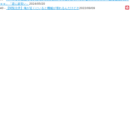
ｗｗ」「逆に超安い」
2024/05/20
40 -
【閲覧注意】俺が近くにいると機械が壊れるんだけどさ
2022/09/09