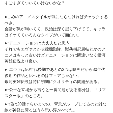
すごすぎてついていけないかな？
●古めのアニメスタイルが気にならなければチェックする
べき。
会話が気が利いてて、政治は深く掘り下げてて、キャラ
はイケてていろんなタイプがいて面白い。
●↑アニメーションは大丈夫だと思う。
それでもエヴァとか攻殻機動隊、獣兵衛忍風帖とかのア
ニメはもっと古いけどアニメーションは間違いなく銀河
英雄伝説より良い。
●↑エヴァは90年代後期であとの2つは映画だから80年代
後期の作品と比べるのはフェアじゃない。
銀河英雄伝説は特に初期にクオリティの問題がある。
●↑公平な立場から言うと一番問題がある部分は、「リマ
スター版」のところ。
●↑僕は20話ぐらいまでの、背景がループしてるのと雑な
線が神経に障るほうを思い浮かべてた。