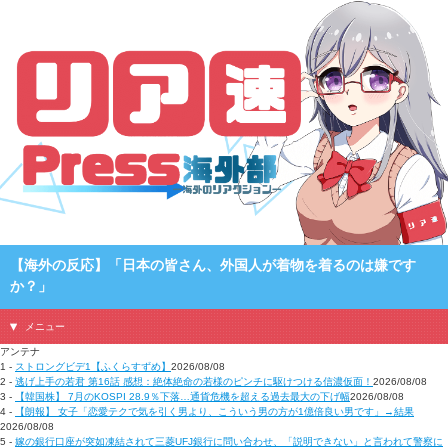
【海外の反応】「日本の皆さん、外国人が着物を着るのは嫌です
か？」
メニュー
アンテナ
1 -
ストロングビデ1【ふくらすずめ】
2026/08/08
2 -
逃げ上手の若君 第16話 感想：絶体絶命の若様のピンチに駆けつける信濃仮面！
2026/08/08
3 -
【韓国株】 7月のKOSPI 28.9％下落…通貨危機を超える過去最大の下げ幅
2026/08/08
4 -
【朗報】 女子「恋愛テクで気を引く男より、こういう男の方が1億倍良い男です」→結果
2026/08/08
5 -
嫁の銀行口座が突如凍結されて三菱UFJ銀行に問い合わせ、「説明できない」と言われて警察に