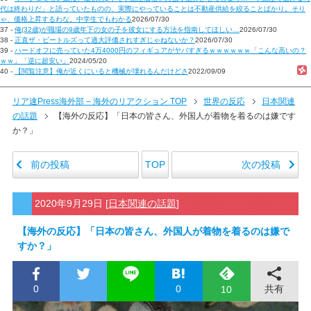
代は終わりだ」と語っていたものの、実際にやっていることは不動産供給を絞ることばかり。そり
ゃ、価格上昇するわな。中学生でもわかる
2026/07/30
37 -
俺(32歳)が職場の9歳年下の女の子を彼女にする方法を指南してほしい…
2026/07/30
38 -
正直ザ・ビートルズって過大評価されすぎじゃねないか？
2026/07/30
39 -
ハードオフに売っていた4万4000円のフィギュアがヤバすぎるｗｗｗｗｗｗ「こんな高いの？
ｗｗ」「逆に超安い」
2024/05/20
40 -
【閲覧注意】俺が近くにいると機械が壊れるんだけどさ
2022/09/09
リア速Press海外部 – 海外のリアクション TOP
世界の反応
日本関連
の話題
【海外の反応】「日本の皆さん、外国人が着物を着るのは嫌です
か？」
前の投稿
次の投稿
TOP
2020年9月29日
[
日本関連の話題
]
【海外の反応】「日本の皆さん、外国人が着物を着るのは嫌で
すか？」
0
0
共有
10