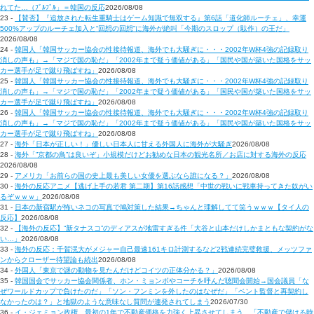
れてた…（ﾌﾞﾙﾌﾞﾙ」＝韓国の反応
2026/08/08
23 -
【賛否】『追放された転生重騎士はゲーム知識で無双する』第6話「道化師ルーチェ」、幸運
500%アップのルーチェ加入と“回想の回想”に海外が絶叫「今期のスロップ（駄作）の王だ」
2026/08/08
24 -
韓国人「韓国サッカー協会の性接待報道、海外でも大騒ぎに・・・2002年W杯4強の記録取り
消しの声も」→「マジで国の恥だ」「2002年まで疑う価値がある」「国民や国が築いた国格をサッ
カー選手が足で蹴り飛ばすね」
2026/08/08
25 -
韓国人「韓国サッカー協会の性接待報道、海外でも大騒ぎに・・・2002年W杯4強の記録取り
消しの声も」→「マジで国の恥だ」「2002年まで疑う価値がある」「国民や国が築いた国格をサッ
カー選手が足で蹴り飛ばすね」
2026/08/08
26 -
韓国人「韓国サッカー協会の性接待報道、海外でも大騒ぎに・・・2002年W杯4強の記録取り
消しの声も」→「マジで国の恥だ」「2002年まで疑う価値がある」「国民や国が築いた国格をサッ
カー選手が足で蹴り飛ばすね」
2026/08/08
27 -
海外「日本が正しい！」優しい日本人に甘える外国人に海外が大騒ぎ
2026/08/08
28 -
海外「”京都の鳥”は良いぞ」小規模だけどお勧めな日本の観光名所／お店に対する海外の反応
2026/08/08
29 -
アメリカ「お前らの国の史上最も美しい女優を選ぶなら誰になる？」
2026/08/08
30 -
海外の反応アニメ【逃げ上手の若君 第二期】第16話感想「中世の戦いに戦車持ってきた奴がい
るぞｗｗｗ」
2026/08/08
31 -
日本の新宿駅が怖いネコの写真で鳩対策した結果→ちゃんと理解してて笑うｗｗｗ【タイ人の
反応】
2026/08/08
32 -
【海外の反応】“新タナスコ”のディアスが地雷すぎる件「大谷と山本だけしかまともな契約がな
い…」
2026/08/08
33 -
海外の反応：千賀滉大がメジャー自己最速161キロ計測するなど2戦連続完璧救援、メッツファ
ンからクローザー待望論も続出
2026/08/08
34 -
外国人「東京で謎の動物を見たんだけどコイツの正体分かる？」
2026/08/08
35 -
韓国国会でサッカー協会関係者、ホン・ミョンボやコーチを呼んだ聴聞会開始→国会議員「な
ぜワールドカップで負けたのだ」「ソン・フンミンを外したのはなぜだ」「ベント監督と再契約し
なかったのは？」と地獄のような意味なし質問が連発されてしまう
2026/07/30
36 -
イ・ジェミョン政権、最初の1年で不動産価格を力強く上昇させてしまう…「不動産で儲ける時