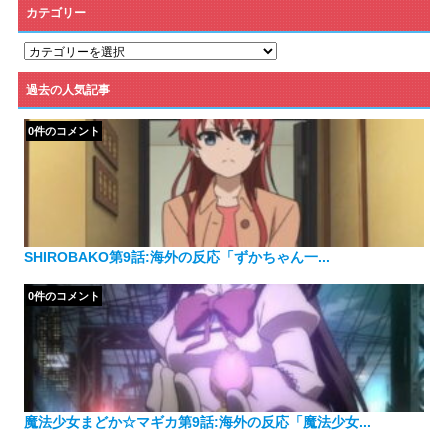
カテゴリー
カ
テ
ゴ
過去の人気記事
リ
ー
0件のコメント
SHIROBAKO第9話:海外の反応「ずかちゃん一...
0件のコメント
魔法少女まどか☆マギカ第9話:海外の反応「魔法少女...