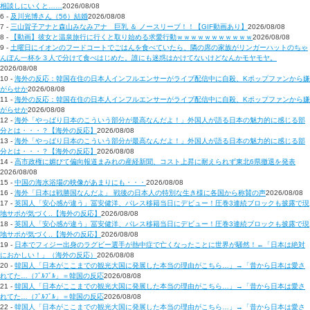
相談しにいくと……
2026/08/08
6 -
及川光博さん（56）結婚
2026/08/08
7 -
三山賀子アナと森山みなみアナ 巨乳 ＆ ノースリーブ！！【GIF動画あり】
2026/08/08
8 -
【動画】彼女と温泉旅行に行くと取り始める求愛行動ｗｗｗｗｗｗｗｗｗｗｗ
2026/08/08
9 -
土曜日にイオンのフードコートでごはんを食べていたら、隣の席の家族がリンガーハットのちゃ
んぽん一杯を３人で分けて食べはじめた。誰にも迷惑はかけてないけどなんかモヤモヤ。
2026/08/08
10 -
海外の反応：韓国在住の日本人インフルエンサーがライブ配信中に自殺、Kポップファンから嫌
がらせか
2026/08/08
11 -
海外の反応：韓国在住の日本人インフルエンサーがライブ配信中に自殺、Kポップファンから嫌
がらせか
2026/08/08
12 -
海外「やっぱり日本のこういう部分が最高なんだよ！」外国人が語る日本の魅力的に感じる部
分とは・・・？【海外の反応】
2026/08/08
13 -
海外「やっぱり日本のこういう部分が最高なんだよ！」外国人が語る日本の魅力的に感じる部
分とは・・・？【海外の反応】
2026/08/08
14 -
高市政権に媚びて偏向報道まみれの産経新聞、コスト上昇に耐えられず東北6県撤退を発表
2026/08/08
15 -
中国の海水浴場の映像があまりにも・・・
2026/08/08
16 -
海外「日本は戦勝国なんだよ」 戦後の日本人の特別な生き様に各国から称賛の声
2026/08/08
17 -
英国人「安心感が違う」冨安健洋、パレス移籍当日にデビュー！圧巻3連続ブロックも披露で現
地サポが気づく..【海外の反応】
2026/08/08
18 -
英国人「安心感が違う」冨安健洋、パレス移籍当日にデビュー！圧巻3連続ブロックも披露で現
地サポが気づく..【海外の反応】
2026/08/08
19 -
日本でフィジー出身のラグビー選手が熱中症で亡くなったことに世界が騒然！←「日本は絶対
におかしい！」（海外の反応）
2026/08/08
20 -
韓国人「日本がここまでの観光大国に発展した本当の理由がこちら…」→「昔から日本は愛さ
れてた…（ﾌﾞﾙﾌﾞﾙ」＝韓国の反応
2026/08/08
21 -
韓国人「日本がここまでの観光大国に発展した本当の理由がこちら…」→「昔から日本は愛さ
れてた…（ﾌﾞﾙﾌﾞﾙ」＝韓国の反応
2026/08/08
22 -
韓国人「日本がここまでの観光大国に発展した本当の理由がこちら…」→「昔から日本は愛さ