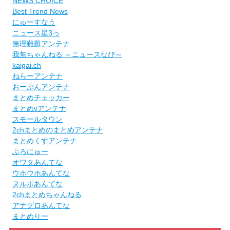
NEWS CHOICE
Best Trend News
にゅーすなう
ニュース星3っ
無理難題アンテナ
我無ちゃんねる ～ニュースなび～
kaigai.ch
ねらーアンテナ
おーぷんアンテナ
まとめチェッカー
まとめνアンテナ
スモールタウン
2chまとめのまとめアンテナ
まとめくすアンテナ
ぶろにゅー
オワタあんてな
ウホウホあんてな
ヌルポあんてな
2chまとめちゃんねる
アナグロあんてな
まとめりー