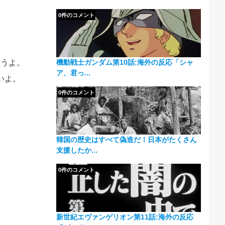
0件のコメント
機動戦士ガンダム第10話:海外の反応「シャ
思うよ。
ア、君っ...
いよ。
0件のコメント
韓国の歴史はすべて偽造だ！日本がたくさん
支援したか...
0件のコメント
新世紀エヴァンゲリオン第11話:海外の反応