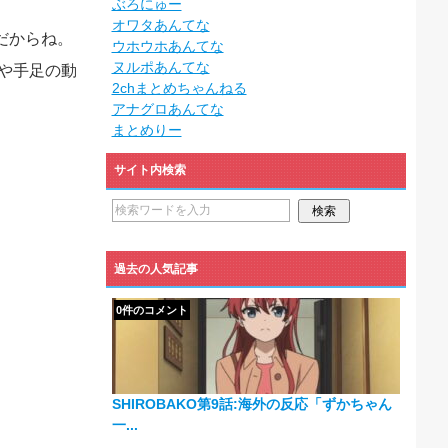
ぶろにゅー
オワタあんてな
だからね。
ウホウホあんてな
ヌルポあんてな
目や手足の動
2chまとめちゃんねる
アナグロあんてな
まとめりー
サイト内検索
過去の人気記事
0件のコメント
SHIROBAKO第9話:海外の反応「ずかちゃん
一...