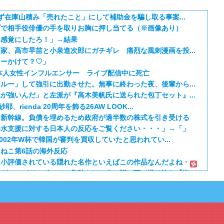
ず在庫山積み「売れたこと」にして補助金を騙し取る事案...
ブで相手役俳優の手を取りお胸に押し当てる（※画像あり）
ム感覚にしたろ！」→結果
家、高市早苗と小泉進次郎にガチギレ 痛烈な風刺漫画を投...
ヤーかけて？♡」
本人女性インフルエンサー ライブ配信中に死亡
ルー」して強引に出勤させた。無事に終わった夜、後輩から...
が強いんだ」と左派が『高木美帆氏に送られた包丁セット』...
rienda 20周年を飾る26AW LOOK...
ア新幹線。負債を埋めるため政府が過半数の株式を引き受ける
料水支援に対する日本人の反応をご覧ください・・・」→「」
002年W杯で韓国が審判を買収していたと思われてい...
ねこ第6話の海外反応
小評価されている隠れた名作といえばこの作品なんだよね・...
グマ、パドルボードで救助されて人の脚の下に潜り込む【海...
日本のアニメのOP/EDは？」→「一回も飛ばしたこと...
期 5話：西から告白いくとは、ようやった！
笑える日本アニメ教えて」
 第5話