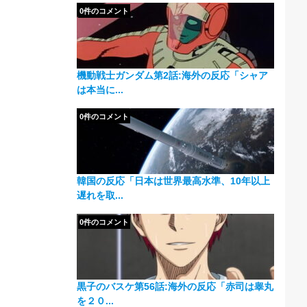
0件のコメント
機動戦士ガンダム第2話:海外の反応「シャア
は本当に...
0件のコメント
韓国の反応「日本は世界最高水準、10年以上
遅れを取...
0件のコメント
黒子のバスケ第56話:海外の反応「赤司は睾丸
を２０...