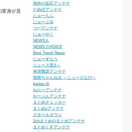
海外の反応アンテナ
だめぽアンテナ
の変身が見
にゅーもふ
にゅーぷる
つーアンテナ
にゅーやく
NEWS人
NEWS CHOICE
Best Trend News
にゅーすなう
ニュース星3っ
無理難題アンテナ
我無ちゃんねる ～ニュースなび～
kaigai.ch
ねらーアンテナ
おーぷんアンテナ
まとめチェッカー
まとめνアンテナ
スモールタウン
2chまとめのまとめアンテナ
まとめくすアンテナ