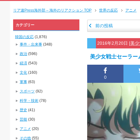
リア速Press海外部 – 海外のリアクション TOP
世界の反応
アニメ
カテゴリー
前の投稿
韓国の反応
(1,876)
2016年2月20日
[
美少
事件・出来事
(348)
政治
(596)
美少女戦士セーラーム
経済
(543)
文化
(160)
0
軍事
(63)
スポーツ
(92)
科学・技術
(78)
歴史
(41)
芸能
(30)
アニメ
(20)
その他
(55)