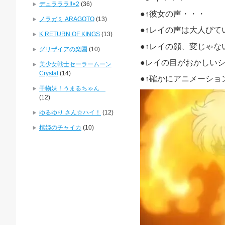
デュラララ!!×2
(36)
●↑
彼女の声・・・
ノラガミ ARAGOTO
(13)
●↑
レイの声は大人びて
K RETURN OF KINGS
(13)
●↑
レイの顔、変じゃな
グリザイアの楽園
(10)
●レイの目がおかしい
美少女戦士セーラームーン
Crystal
(14)
●↑
確かにアニメーショ
干物妹！うまるちゃん
(12)
ゆるゆり さん☆ハイ！
(12)
棺姫のチャイカ
(10)