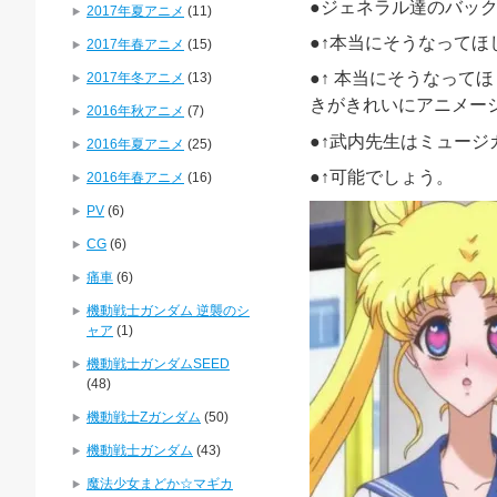
●ジェネラル達のバッ
2017年夏アニメ
(11)
●↑本当にそうなって
2017年春アニメ
(15)
●↑ 本当にそうなっ
2017年冬アニメ
(13)
きがきれいにアニメー
2016年秋アニメ
(7)
●↑武内先生はミュー
2016年夏アニメ
(25)
●↑可能でしょう。
2016年春アニメ
(16)
PV
(6)
CG
(6)
痛車
(6)
機動戦士ガンダム 逆襲のシ
ャア
(1)
機動戦士ガンダムSEED
(48)
機動戦士Zガンダム
(50)
機動戦士ガンダム
(43)
魔法少女まどか☆マギカ