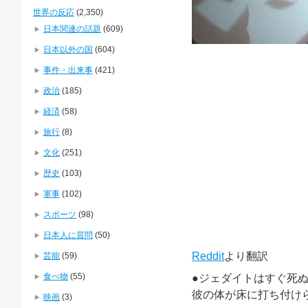
世界の反応
(2,350)
日本関連の話題
(609)
日本以外の国
(604)
事件・出来事
(421)
政治
(185)
経済
(58)
旅行
(8)
文化
(251)
歴史
(103)
軍事
(102)
スポーツ
(98)
日本人に質問
(50)
Reddit
より翻訳
芸能
(59)
食べ物
(55)
●ジェダイトはすぐ死
彼の体が床に打ち付け
映画
(3)