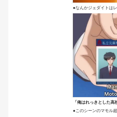
●なんかジェダイトは
「
俺はれっきとした高
●このシーンのマモル