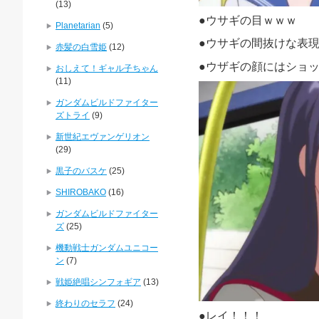
(13)
●ウサギの目ｗｗｗ
Planetarian
(5)
●ウサギの間抜けな表
赤髪の白雪姫
(12)
●ウザギの顔にはショ
おしえて！ギャル子ちゃん
(11)
ガンダムビルドファイター
ズトライ
(9)
新世紀エヴァンゲリオン
(29)
黒子のバスケ
(25)
SHIROBAKO
(16)
ガンダムビルドファイター
ズ
(25)
機動戦士ガンダムユニコー
ン
(7)
戦姫絶唱シンフォギア
(13)
終わりのセラフ
(24)
●レイ！！！