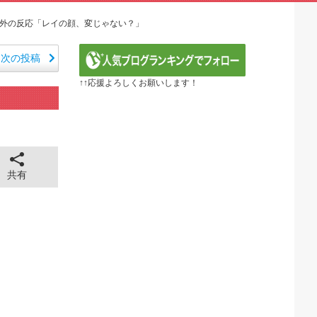
定の作り込みが半端じゃない…！」外国人を夢中ににする世...
から愛される日本のアニメキャラがこちら」（海外の反応）
話:海外の反応「レイの顔、変じゃない？」
E】第1172話感想「ちょっと今はルフィを擁護する...
るべき日本アニメはなんだろう？」
次の投稿
ER】第416話感想「おいおい、文字が少なくてスッ...
↑↑応援よろしくお願いします！
『黄泉のツガイ』第17話 海外反応
 ～異世界行ったら本気だす～（3期） 第6話
年血戦篇-禍進譚-】第42話感想「この言葉を聞ける...
」
26年夏アニメ海外人気ランキング（4週目）
全に見えてる動画が拡散されてしまう…
43cm120kgのダチョウの食事の方がヘルシー...
共有
 ちゅっちゅしながらの濃厚エッ画像♪
 ちゅっちゅしながらの濃厚エッ画像♪
も水もない
していたひろゆきさん ゆたぼんにとどめを刺されるｗｗｗ
ンだ」 熊本地震直後の日本の対応のスピードに世界が衝撃
価されすぎじゃねないか？
。RSSの解除をお願いします。
。RSSの解除をお願いします。
0円のフィギュアがヤバすぎるｗｗｗｗｗｗ「こんな高い...