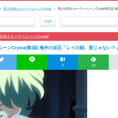
海外「日本のアニメは世界観や設
外国人「ひどい奴なのに視聴者
美少女戦士セーラームーンCrystal
美少女戦士セーラームーンCrystal第3
海外の反応アニメ【ONE PIEC
海外「お堅いうちの家族に見せ
TOP
海外の反応【HUNTER×HUNT
海外「伏線回収凄すぎ…」アニメ
女戦士セーラームーンCrystal
]
『アニメ海外の反応』無職転生Ⅲ
海外の反応アニメ【BLEACH 千
ーンCrystal第3話:海外の反応「レイの顔、変じゃない？
海外「今期のダークホース」20
【朗報】齋藤飛鳥、前屈みで完
155cm55kgの女性の食事より2
0
10
舌を絡ませて、唾液交換して──
舌を絡ませて、唾液交換して──
すまん熊本やがコンビニに食品
【戦争は話し合いで解決】と主張
海外「日本よ、お前がナンバーワ
正直ザ・ビートルズって過大評
まとめチェッカーは閉鎖しました
まとめチェッカーは閉鎖しました
ハードオフに売っていた4万400