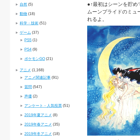
●↑最初はシーンを貯め
自然
(5)
ムーンプライドのミュ
動物
(18)
れるよ。
科学・技術
(51)
ゲーム
(37)
PS5
(1)
PS4
(9)
ポケモンGO
(21)
アニメ
(1,168)
アニメ関連記事
(91)
質問
(547)
声優
(2)
アンケート・人気投票
(51)
2019年夏アニメ
(8)
2019年春アニメ
(35)
2019年冬アニメ
(18)