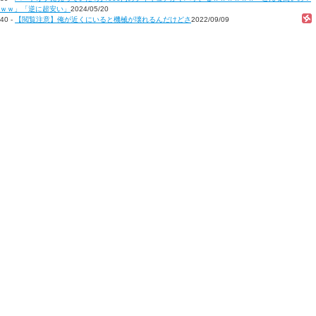
ｗｗ」「逆に超安い」
2024/05/20
40 -
【閲覧注意】俺が近くにいると機械が壊れるんだけどさ
2022/09/09