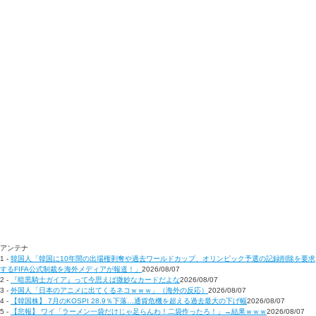
アンテナ
1 -
韓国人「韓国に10年間の出場権剥奪や過去ワールドカップ、オリンピック予選の記録削除を要求
するFIFA公式制裁を海外メディアが報道！」
2026/08/07
2 -
『暗黒騎士ガイア』って今思えば微妙なカードだよな
2026/08/07
3 -
外国人「日本のアニメに出てくるネコｗｗｗ」（海外の反応）
2026/08/07
4 -
【韓国株】 7月のKOSPI 28.9％下落…通貨危機を超える過去最大の下げ幅
2026/08/07
5 -
【悲報】 ワイ「ラーメン一袋だけじゃ足らんわ！二袋作ったろ！」→結果ｗｗｗ
2026/08/07