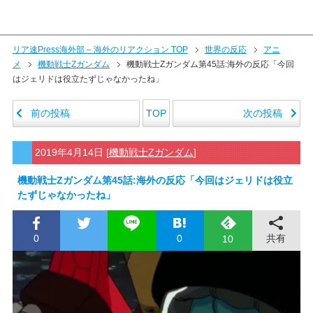
リア速Press海外部 – 海外のリアクション TOP
世界の反応
アニ
メ
機動戦士Zガンダム
機動戦士Zガンダム第45話:海外の反応「今回
はジェリドは役立たずじゃなかったね」
前の投稿
次の投稿
TOP
2019年4月14日
[
機動戦士Zガンダム
]
機動戦士Zガンダム第45話:海外の反応「今回はジェリドは役立
たずじゃなかったね」
0
0
共有
10