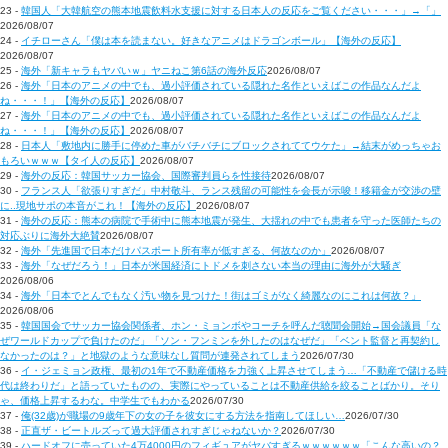
23 -
韓国人「大韓航空の熊本地震飲料水支援に対する日本人の反応をご覧ください・・・」→「」
2026/08/07
24 -
イチローさん「僕は本を読まない。好きなアニメはドラゴンボール」【海外の反応】
2026/08/07
25 -
海外「新キャラもヤバいｗ」ヤニねこ第6話の海外反応
2026/08/07
26 -
海外「日本のアニメの中でも、過小評価されている隠れた名作といえばこの作品なんだよ
ね・・・！」【海外の反応】
2026/08/07
27 -
海外「日本のアニメの中でも、過小評価されている隠れた名作といえばこの作品なんだよ
ね・・・！」【海外の反応】
2026/08/07
28 -
日本人「敷地内に勝手に停めた車がバチバチにブロックされててウケた」→結末がめっちゃお
もろいｗｗｗ【タイ人の反応】
2026/08/07
29 -
海外の反応：韓国サッカー協会、国際審判員らを性接待
2026/08/07
30 -
フランス人「欲張りすぎだ」中村敬斗、ランス残留の可能性を会長が示唆！移籍金が交渉の壁
に..現地サポの本音がこれ！【海外の反応】
2026/08/07
31 -
海外の反応：熊本の病院で手術中に熊本地震が発生、大揺れの中でも患者を守った医師たちの
対応ぶりに海外大絶賛
2026/08/07
32 -
海外「先進国で日本だけパスポート所有率が低すぎる、何故なのか」
2026/08/07
33 -
海外「なぜだろう！」日本が米国経済にトドメを刺さない本当の理由に海外が大騒ぎ
2026/08/06
34 -
海外「日本でとんでもなく汚い物を見つけた！街はゴミがなく綺麗なのにこれは何故？」
2026/08/06
35 -
韓国国会でサッカー協会関係者、ホン・ミョンボやコーチを呼んだ聴聞会開始→国会議員「な
ぜワールドカップで負けたのだ」「ソン・フンミンを外したのはなぜだ」「ベント監督と再契約し
なかったのは？」と地獄のような意味なし質問が連発されてしまう
2026/07/30
36 -
イ・ジェミョン政権、最初の1年で不動産価格を力強く上昇させてしまう…「不動産で儲ける時
代は終わりだ」と語っていたものの、実際にやっていることは不動産供給を絞ることばかり。そり
ゃ、価格上昇するわな。中学生でもわかる
2026/07/30
37 -
俺(32歳)が職場の9歳年下の女の子を彼女にする方法を指南してほしい…
2026/07/30
38 -
正直ザ・ビートルズって過大評価されすぎじゃねないか？
2026/07/30
39 -
ハードオフに売っていた4万4000円のフィギュアがヤバすぎるｗｗｗｗｗｗ「こんな高いの？