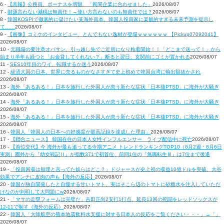
6 -
【悲報】公務員、ボーナスを増額 「民間企業に合わせました」
2026/08/07
7 -
財源言わない減税は無責任！→使い方言わないのも無責任では？
2026/08/07
8 -
韓国KOSPIで徹底的に儲けたい某海外資本、韓国人投資家に楽観的すぎる未来予測を提示し
て……
2026/08/07
9 -
【画像】コミケのインタビュー、とんでもない逸材が登場ｗｗｗｗｗｗ 【Pickup07092041】
2026/08/07
10 -
元職場の要注意オバサン、引っ越し先でご近所になり粘着開始！！「どこまで送って！」から
始まり半年も経つと「お金貸してくれない？」断ると翌日、玄関前にゴミが置かれる
2026/08/07
11 -
SES10年目のワイ、転職するか迷う
2026/08/07
12 -
経済大国の日本、世界に売るものがなさすぎて史上初めて韓国台湾に輸出額抜かされ
2026/08/07
13 -
海外「あるある！」日本を旅行した外国人が患う新たな症状「日本後PTSD」に海外が大騒ぎ
2026/08/07
14 -
海外「あるある！」日本を旅行した外国人が患う新たな症状「日本後PTSD」に海外が大騒ぎ
2026/08/07
15 -
海外「あるある！」日本を旅行した外国人が患う新たな症状「日本後PTSD」に海外が大騒ぎ
2026/08/07
16 -
韓国人「韓国人の日本への好感度が最高記録を達成した理由」
2026/08/07
17 -
【聯合ニュース】 韓国在住の日本人女性インフルエンサー ライブ配信中に死亡
2026/08/07
18 -
【首位交代】今 海外が最も追ってる今期アニメ トレンドランキングTOP10（8月2週・8月6日
実測）圏外から『幼女戦記Ⅱ』が指数371で初首位、前回1位の『無職転生Ⅲ』は7位まで後退
2026/08/07
19 -
「投資回収は無理と言ってた奴らはどこ？」ドジャースが史上初の収益10億ドルを突破、大谷
効果でアンチに皮肉の声も【海外の反応】
2026/08/07
20 -
韓国が独自開発したと自慢する甘いトマト、実はそこら辺のトマトに砂糖水を注入していただ
けなのが判明して大問題にw
2026/08/07
21 -
「マサの走塁フォームは完璧だ」吉田正尚2安打1打点、延長13回の死闘をレッドソックスが
12-11で制す（海外の反応）
2026/08/07
22 -
韓国人「大韓航空の熊本地震飲料水支援に対する日本人の反応をご覧ください・・・」→「」
2026/08/07