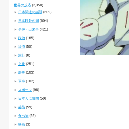
世界の反応
(2,350)
日本関連の話題
(609)
日本以外の国
(604)
事件・出来事
(421)
政治
(185)
経済
(58)
旅行
(8)
文化
(251)
歴史
(103)
軍事
(102)
スポーツ
(98)
日本人に質問
(50)
芸能
(59)
食べ物
(55)
映画
(3)