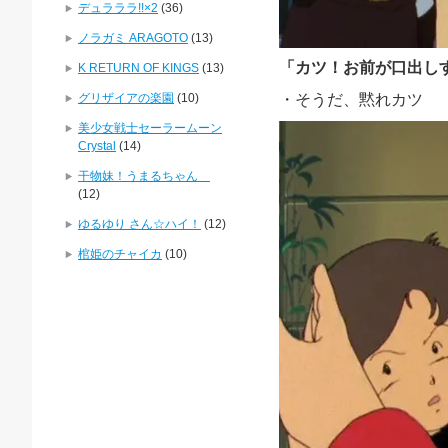
デュラララ!!×2
(36)
ノラガミ ARAGOTO
(13)
「カツ！お前が口出し
K RETURN OF KINGS
(13)
グリザイアの楽園
(10)
・そうだ、黙れカツ
美少女戦士セーラームーン
Crystal
(14)
干物妹！うまるちゃん
(12)
ゆるゆり さん☆ハイ！
(12)
棺姫のチャイカ
(10)