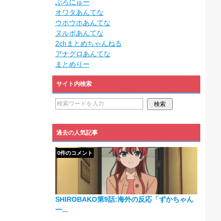
ぶろにゅー
オワタあんてな
ウホウホあんてな
ヌルポあんてな
2chまとめちゃんねる
アナグロあんてな
まとめりー
サイト内検索
過去の人気記事
0件のコメント
SHIROBAKO第9話:海外の反応「ずかちゃん
一...