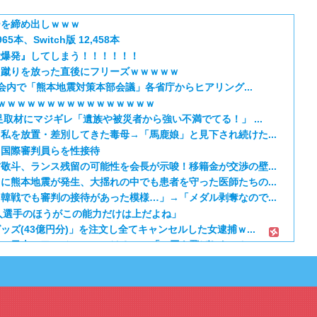
ーを締め出しｗｗｗ
5本、Switch版 12,458本
大爆発』してしまう！！！！！！
し蹴りを放った直後にフリーズｗｗｗｗｗ
国会内で「熊本地震対策本部会議」各省庁からヒアリング...
ｗｗｗｗｗｗｗｗｗｗｗｗｗｗｗｗ
取材にマジギレ「遺族や被災者から強い不満でてる！」 ...
私を放置・差別してきた毒母→「馬鹿娘」と見下され続けた...
、国際審判員らを性接待
敬斗、ランス残留の可能性を会長が示唆！移籍金が交渉の壁...
に熊本地震が発生、大揺れの中でも患者を守った医師たちの...
韓戦でも審判の接待があった模様…」→「メダル剥奪なので...
人選手のほうがこの能力だけは上だよね」
ズ(43億円分)」を注文し全てキャンセルした女逮捕ｗ...
日本のアニメのOP/EDは？」→「一回も飛ばしたこと...
期 5話：西から告白いくとは、ようやった！
笑える日本アニメ教えて」
 第5話
定の作り込みが半端じゃない…！」外国人を夢中ににする世...