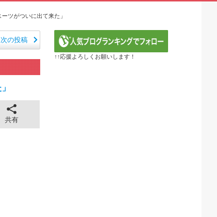
から愛される日本のアニメキャラがこちら」（海外の反応）
E】第1172話感想「ちょっと今はルフィを擁護する...
スーツがついに出て来た」
るべき日本アニメはなんだろう？」
ER】第416話感想「おいおい、文字が少なくてスッ...
次の投稿
『黄泉のツガイ』第17話 海外反応
↑↑応援よろしくお願いします！
 ～異世界行ったら本気だす～（3期） 第6話
年血戦篇-禍進譚-】第42話感想「この言葉を聞ける...
26年夏アニメ海外人気ランキング（4週目）
た」
で泣けるなんて…！」海外のアニメファンが初めて泣いた日...
全に見えてる動画が拡散されてしまう…
43cm120kgのダチョウの食事の方がヘルシー...
共有
 ちゅっちゅしながらの濃厚エッ画像♪
 ちゅっちゅしながらの濃厚エッ画像♪
も水もない
していたひろゆきさん ゆたぼんにとどめを刺されるｗｗｗ
ンだ」 熊本地震直後の日本の対応のスピードに世界が衝撃
価されすぎじゃねないか？
。RSSの解除をお願いします。
。RSSの解除をお願いします。
0円のフィギュアがヤバすぎるｗｗｗｗｗｗ「こんな高い...