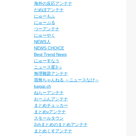
海外の反応アンテナ
だめぽアンテナ
にゅーもふ
にゅーぷる
つーアンテナ
にゅーやく
NEWS人
NEWS CHOICE
Best Trend News
にゅーすなう
ニュース星3っ
無理難題アンテナ
我無ちゃんねる ～ニュースなび～
kaigai.ch
ねらーアンテナ
おーぷんアンテナ
まとめチェッカー
まとめνアンテナ
スモールタウン
2chまとめのまとめアンテナ
まとめくすアンテナ