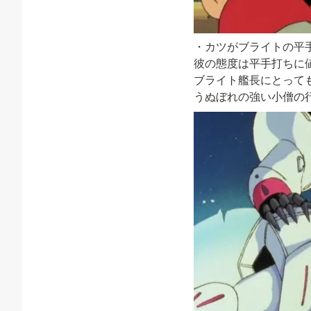
・カツがブライトの平
彼の態度は平手打ちに
ブライト艦長にとって
うぬぼれの強い小僧の