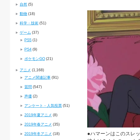
自然
(5)
動物
(18)
科学・技術
(51)
ゲーム
(37)
PS5
(1)
PS4
(9)
ポケモンGO
(21)
アニメ
(1,168)
アニメ関連記事
(91)
質問
(547)
声優
(2)
アンケート・人気投票
(51)
2019年夏アニメ
(8)
2019年春アニメ
(35)
●ハマーンはこのスレ
2019年冬アニメ
(18)