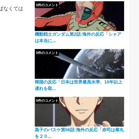
0件のコメント
ばなくては
機動戦士ガンダム第2話:海外の反応「シャア
は本当に...
0件のコメント
韓国の反応「日本は世界最高水準、10年以上
遅れを取...
0件のコメント
黒子のバスケ第56話:海外の反応「赤司は睾丸
を２０...