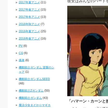
彼女はみんなのハート
2017年夏アニメ
(11)
2017年春アニメ
(15)
2017年冬アニメ
(13)
2016年秋アニメ
(7)
2016年夏アニメ
(25)
2016年春アニメ
(16)
PV
(6)
CG
(6)
痛車
(6)
機動戦士ガンダム 逆襲のシ
ャア
(1)
機動戦士ガンダムSEED
(48)
機動戦士Zガンダム
(50)
機動戦士ガンダム
(43)
「ハマーン・カーンと
魔法少女まどか☆マギカ