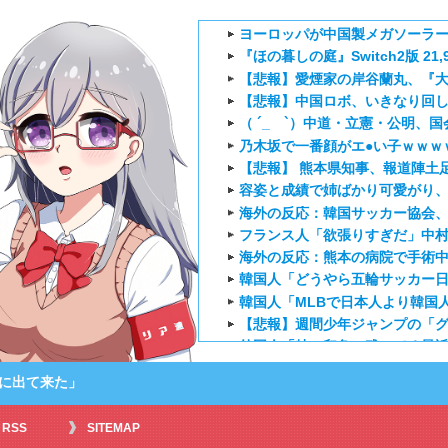
ヨーロッパが中国製メガソーラ
『ほの暮しの庭』Switch2版 21,96
【悲報】愛煙家の岸谷蘭丸、『
【悲報】中国ロボ、いきなり回
（ ´_ゝ`）中道・立憲・公明、
乃木坂で一番顔がエ●い子ｗｗｗ
【悲報】 熊本県知事、報道陣土足
容姿と成績で姉ばかり可愛がり、
海外の反応：韓国サッカー協会
フランス人「欲張りすぎだ」中村
海外の反応：熊本の病院で手術中
韓国人「どうやら五輪サッカー日
韓国人「MLBで日本人より韓国
【悲報】週間少年ジャンプの「グッ
外国人「特に印象に残ってる最近の
【海外の反応】正反対な君と僕2
いに出て来た」
海外「お前らにとってのマジで
『アニメ海外の反応』幼女戦記Ⅱ
RSS
SITEMAP
海外「日本のアニメは世界観や設