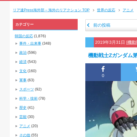
リア速Press海外部 – 海外のリアクション TOP
世界の反応
アニメ
カテゴリー
前の投稿
韓国の反応
(1,876)
2019年3月31日
[
機動
事件・出来事
(348)
政治
(596)
機動戦士Zガンダム
経済
(543)
文化
(160)
0
軍事
(63)
スポーツ
(92)
科学・技術
(78)
歴史
(41)
芸能
(30)
アニメ
(20)
その他
(55)