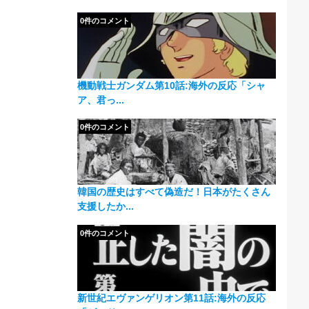
0件のコメント
機動戦士ガンダム第10話:海外の反応「シャ
ア、君っ...
0件のコメント
韓国の歴史はすべて偽造だ！日本がたくさん
支援したか...
0件のコメント
新世紀エヴァンゲリオン第11話:海外の反応