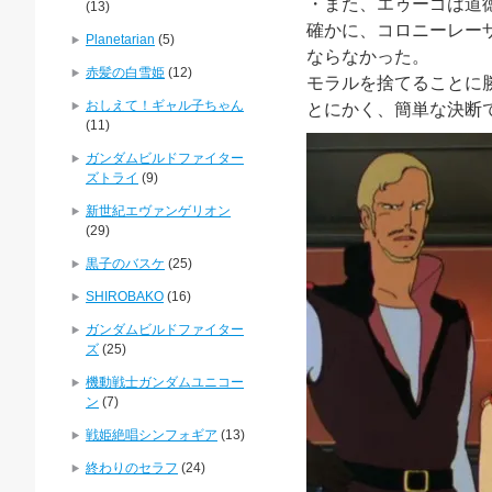
・また、エゥーゴは道
(13)
確かに、コロニーレー
Planetarian
(5)
ならなかった。
赤髪の白雪姫
(12)
モラルを捨てることに
おしえて！ギャル子ちゃん
とにかく、簡単な決断
(11)
ガンダムビルドファイター
ズトライ
(9)
新世紀エヴァンゲリオン
(29)
黒子のバスケ
(25)
SHIROBAKO
(16)
ガンダムビルドファイター
ズ
(25)
機動戦士ガンダムユニコー
ン
(7)
戦姫絶唱シンフォギア
(13)
終わりのセラフ
(24)