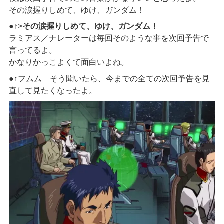
その涙握りしめて、ゆけ、ガンダム！
●↑>
その涙握りしめて、ゆけ、ガンダム！
ラミアス／ナレーターは毎回そのような事を次回予告で
言ってるよ。
かなりかっこよくて面白いよね。
●↑フムム そう聞いたら、今までの全ての次回予告を見
直して見たくなったよ。