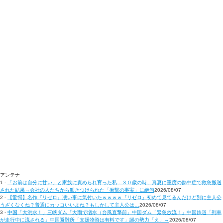
アンテナ
1 -
「お前は自分に甘い」と家族に責められ育った私…３０歳の時、真夏に重度の熱中症で救急搬送
された結果→会社の人たちから叩きつけられた「衝撃の事実」に絶句
2026/08/07
2 -
【驚愕】名作『リゼロ』凄い事に気付いたｗｗｗｗ『リゼロ』初めて見てるんだけど別に主人公
うざくなくね？普通にカッコいいよね？もしかして主人公は…
2026/08/07
3 -
中国「大洪水！」三峡ダム「大雨で増水（台風直撃前」中国ダム「緊急放流！」中国鉄道「列車
が走行中に流される」中国避難所「支援物資は有料です」謎の勢力「え」→
2026/08/07