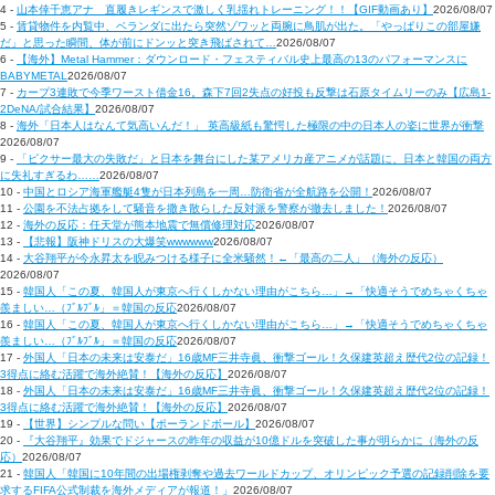
4 -
山本倖千恵アナ 直履きレギンスで激しく乳揺れトレーニング！！【GIF動画あり】
2026/08/07
5 -
賃貸物件を内覧中、ベランダに出たら突然ゾワッと両腕に鳥肌が出た。「やっぱりこの部屋嫌
だ」と思った瞬間、体が前にドンッと突き飛ばされて…
2026/08/07
6 -
【海外】Metal Hammer：ダウンロード・フェスティバル史上最高の13のパフォーマンスに
BABYMETAL
2026/08/07
7 -
カープ3連敗で今季ワースト借金16。森下7回2失点の好投も反撃は石原タイムリーのみ【広島1-
2DeNA/試合結果】
2026/08/07
8 -
海外「日本人はなんて気高いんだ！」 英高級紙も驚愕した極限の中の日本人の姿に世界が衝撃
2026/08/07
9 -
「ピクサー最大の失敗だ」と日本を舞台にした某アメリカ産アニメが話題に、日本と韓国の両方
に失礼すぎるわ……
2026/08/07
10 -
中国とロシア海軍艦艇4隻が日本列島を一周…防衛省が全航路を公開！
2026/08/07
11 -
公園を不法占拠をして騒音を撒き散らした反対派を警察が撤去しました！
2026/08/07
12 -
海外の反応：任天堂が熊本地震で無償修理対応
2026/08/07
13 -
【悲報】阪神ドリスの大爆笑wwwwww
2026/08/07
14 -
大谷翔平が今永昇太を睨みつける様子に全米騒然！←「最高の二人」（海外の反応）
2026/08/07
15 -
韓国人「この夏、韓国人が東京へ行くしかない理由がこちら…」→「快適そうでめちゃくちゃ
羨ましい…（ﾌﾞﾙﾌﾞﾙ」＝韓国の反応
2026/08/07
16 -
韓国人「この夏、韓国人が東京へ行くしかない理由がこちら…」→「快適そうでめちゃくちゃ
羨ましい…（ﾌﾞﾙﾌﾞﾙ」＝韓国の反応
2026/08/07
17 -
外国人「日本の未来は安泰だ」16歳MF三井寺眞、衝撃ゴール！久保建英超え歴代2位の記録！
3得点に絡む活躍で海外絶賛！【海外の反応】
2026/08/07
18 -
外国人「日本の未来は安泰だ」16歳MF三井寺眞、衝撃ゴール！久保建英超え歴代2位の記録！
3得点に絡む活躍で海外絶賛！【海外の反応】
2026/08/07
19 -
【世界】シンプルな問い【ポーランドボール】
2026/08/07
20 -
『大谷翔平』効果でドジャースの昨年の収益が10億ドルを突破した事が明らかに（海外の反
応）
2026/08/07
21 -
韓国人「韓国に10年間の出場権剥奪や過去ワールドカップ、オリンピック予選の記録削除を要
求するFIFA公式制裁を海外メディアが報道！」
2026/08/07