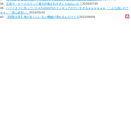
38 -
正直ザ・ビートルズって過大評価されすぎじゃねないか？
2026/07/30
39 -
ハードオフに売っていた4万4000円のフィギュアがヤバすぎるｗｗｗｗｗｗ「こんな高いの？
ｗｗ」「逆に超安い」
2024/05/20
40 -
【閲覧注意】俺が近くにいると機械が壊れるんだけどさ
2022/09/09