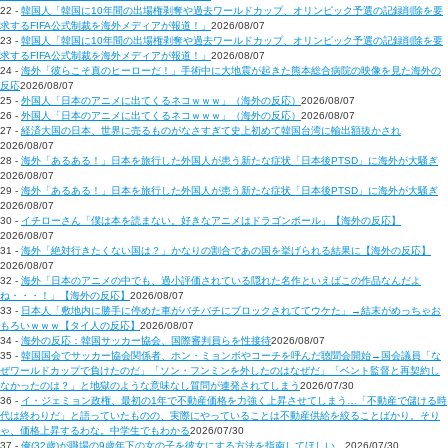
22 -
韓国人「韓国に10年間の出場権剥奪や過去ワールドカップ、オリンピック予選の記録削除を要
求するFIFA公式制裁を海外メディアが報道！」
2026/08/07
23 -
韓国人「韓国に10年間の出場権剥奪や過去ワールドカップ、オリンピック予選の記録削除を要
求するFIFA公式制裁を海外メディアが報道！」
2026/08/07
24 -
海外「彼らこそ真のヒーローだ！」手術中に大地震が起きた熊本総合病院の映像を見た海外の
反応
2026/08/07
25 -
外国人「日本のアニメに出てくるネコｗｗｗ」（海外の反応）
2026/08/07
26 -
外国人「日本のアニメに出てくるネコｗｗｗ」（海外の反応）
2026/08/07
27 -
経済大国の日本、世界に売るものがなさすぎて史上初めて韓国台湾に輸出額抜かされ
2026/08/07
28 -
海外「あるある！」日本を旅行した外国人が患う新たな症状「日本後PTSD」に海外が大騒ぎ
2026/08/07
29 -
海外「あるある！」日本を旅行した外国人が患う新たな症状「日本後PTSD」に海外が大騒ぎ
2026/08/07
30 -
イチローさん「僕は本を読まない。好きなアニメはドラゴンボール」【海外の反応】
2026/08/07
31 -
海外「絶対行きたくない国は？」かなりの割合であの国を挙げられる結果に【海外の反応】
2026/08/07
32 -
海外「日本のアニメの中でも、過小評価されている隠れた名作といえばこの作品なんだよ
ね・・・！」【海外の反応】
2026/08/07
33 -
日本人「敷地内に勝手に停めた車がバチバチにブロックされててウケた」→結末がめっちゃお
もろいｗｗｗ【タイ人の反応】
2026/08/07
34 -
海外の反応：韓国サッカー協会、国際審判員らを性接待
2026/08/07
35 -
韓国国会でサッカー協会関係者、ホン・ミョンボやコーチを呼んだ聴聞会開始→国会議員「な
ぜワールドカップで負けたのだ」「ソン・フンミンを外したのはなぜだ」「ベント監督と再契約し
なかったのは？」と地獄のような意味なし質問が連発されてしまう
2026/07/30
36 -
イ・ジェミョン政権、最初の1年で不動産価格を力強く上昇させてしまう…「不動産で儲ける時
代は終わりだ」と語っていたものの、実際にやっていることは不動産供給を絞ることばかり。そり
ゃ、価格上昇するわな。中学生でもわかる
2026/07/30
37 -
俺(32歳)が職場の9歳年下の女の子を彼女にする方法を指南してほしい…
2026/07/30