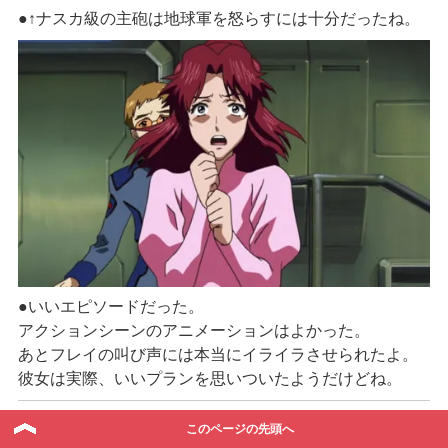
●↑ナスカ級の主砲は地球軍を怒らすには十分だったね。
●いいエピソードだった。
アクションシーンのアニメーションはよかった。
あとフレイの叫び声には本当にイライラさせられたよ。
彼女は実際、いいプランを思いついたようだけどね。
このページの先頭へ
●面白い事実：ナタルとフレイは同じ声優