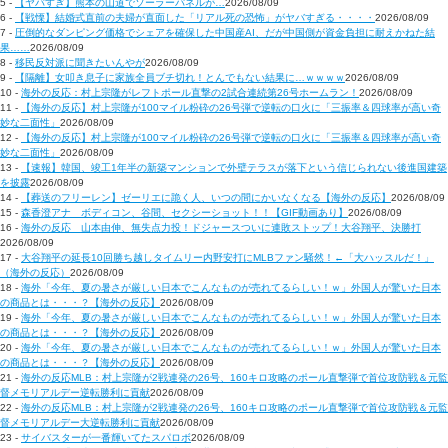
5 -
【ヤバすぎ】熊本の山道でソーラーパネルが…
2026/08/09
6 -
【戦慄】結婚式直前の夫婦が直面した「リアル死の恐怖」がヤバすぎる・・・・
2026/08/09
7 -
圧倒的なダンピング価格でシェアを確保した中国産AI、だが中国側が資金負担に耐えかねた結
果……
2026/08/09
8 -
移民反対派に聞きたいんやが
2026/08/09
9 -
【隔離】女叩き息子に家族全員ブチ切れ！とんでもない結果に…ｗｗｗｗ
2026/08/09
10 -
海外の反応：村上宗隆がレフトポール直撃の2試合連続第26号ホームラン！
2026/08/09
11 -
【海外の反応】村上宗隆が100マイル粉砕の26号弾で逆転の口火に「三振率＆四球率が高い奇
妙な二面性」
2026/08/09
12 -
【海外の反応】村上宗隆が100マイル粉砕の26号弾で逆転の口火に「三振率＆四球率が高い奇
妙な二面性」
2026/08/09
13 -
【速報】韓国、竣工1年半の新築マンションで外壁テラスが落下という信じられない後進国建築
を披露
2026/08/09
14 -
【葬送のフリーレン】ゼーリエに跪く人、いつの間にかいなくなる【海外の反応】
2026/08/09
15 -
森香澄アナ ボディコン、谷間、セクシーショット！！【GIF動画あり】
2026/08/09
16 -
海外の反応 山本由伸、無失点力投！ドジャースついに連敗ストップ！大谷翔平、決勝打
2026/08/09
17 -
大谷翔平の延長10回勝ち越しタイムリー内野安打にMLBファン騒然！←「大ハッスルだ！」
（海外の反応）
2026/08/09
18 -
海外「今年、夏の暑さが厳しい日本でこんなものが売れてるらしい！ｗ」外国人が驚いた日本
の商品とは・・・？【海外の反応】
2026/08/09
19 -
海外「今年、夏の暑さが厳しい日本でこんなものが売れてるらしい！ｗ」外国人が驚いた日本
の商品とは・・・？【海外の反応】
2026/08/09
20 -
海外「今年、夏の暑さが厳しい日本でこんなものが売れてるらしい！ｗ」外国人が驚いた日本
の商品とは・・・？【海外の反応】
2026/08/09
21 -
海外の反応MLB：村上宗隆が2戦連発の26号、160キロ攻略のポール直撃弾で首位攻防戦＆元監
督メモリアルデー逆転勝利に貢献
2026/08/09
22 -
海外の反応MLB：村上宗隆が2戦連発の26号、160キロ攻略のポール直撃弾で首位攻防戦＆元監
督メモリアルデー大逆転勝利に貢献
2026/08/09
23 -
サイバスターが一番輝いてたスパロボ
2026/08/09