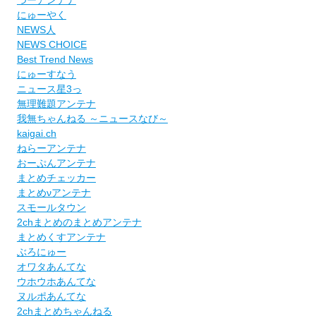
にゅーやく
NEWS人
NEWS CHOICE
Best Trend News
にゅーすなう
ニュース星3っ
無理難題アンテナ
我無ちゃんねる ～ニュースなび～
kaigai.ch
ねらーアンテナ
おーぷんアンテナ
まとめチェッカー
まとめνアンテナ
スモールタウン
2chまとめのまとめアンテナ
まとめくすアンテナ
ぶろにゅー
オワタあんてな
ウホウホあんてな
ヌルポあんてな
2chまとめちゃんねる