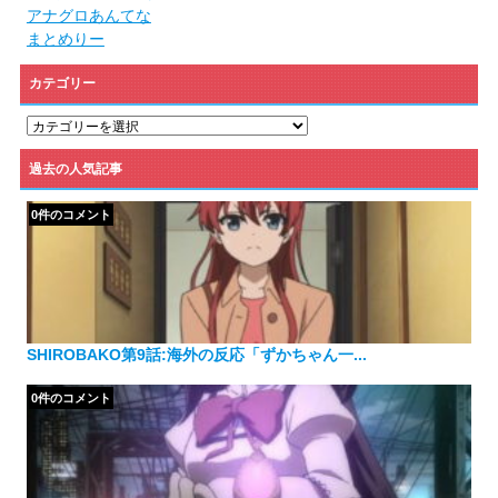
アナグロあんてな
まとめりー
カテゴリー
カ
テ
ゴ
過去の人気記事
リ
ー
0件のコメント
SHIROBAKO第9話:海外の反応「ずかちゃん一...
0件のコメント