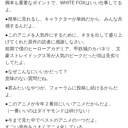
脚本も重要なポイントで、WHITE FOXはいい仕事してる
よ。
●簡単に見れるし、キャラクターが単純だから、みんな共
感するんだよ。
●このアニメを人気作にするために、ネタを出して盛り上
げてくれた原作の読者に感謝しなさい。
前期で僕のヒーローアカデミア、甲鉄城のカバネリ 、文
豪ストレイドッグス等が人気のピークだった頃は見劣り
してたよ。
●なぜこんなにいいかだって？
意味のない質問だね。
●君みたいなやつが、フォーラムに投稿し続けるからだ
よ。
●このアニメが今年２番目にいいアニメだからだよ。
（一番いいのはダイヤモンドは砕けない）
●今まで見た中でベストのアニメの一つだよ。
すごい原作をうまくアニメ化している。