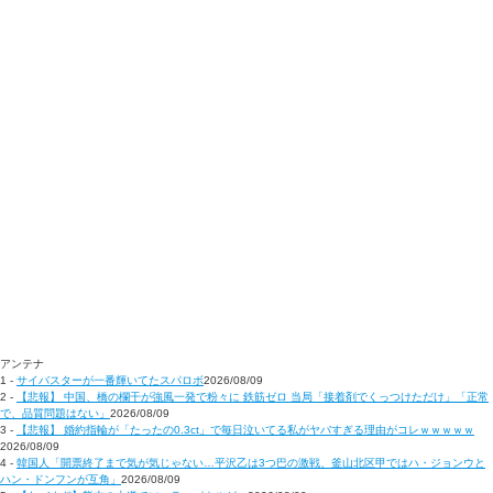
アンテナ
1 -
サイバスターが一番輝いてたスパロボ
2026/08/09
2 -
【悲報】 中国、橋の欄干が強風一発で粉々に 鉄筋ゼロ 当局「接着剤でくっつけただけ」「正常
で、品質問題はない」
2026/08/09
3 -
【悲報】 婚約指輪が「たったの0.3ct」で毎日泣いてる私がヤバすぎる理由がコレｗｗｗｗｗ
2026/08/09
4 -
韓国人「開票終了まで気が気じゃない…平沢乙は3つ巴の激戦、釜山北区甲ではハ・ジョンウと
ハン・ドンフンが互角」
2026/08/09