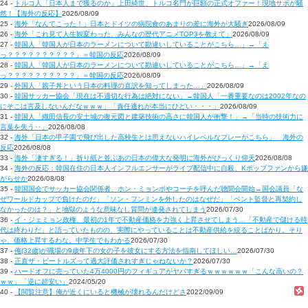
24 -
トルコ人「日本人まで獲るのか」上田綺世、トルコ名門が巨額の正式オファー！現地サポが騒
然！【海外の反応】
2026/08/09
25 -
海外「なんてこった！」日本とドイツの病院食のあまりの差に海外が大騒ぎ
2026/08/09
26 -
海外「これ見て人生観変わった、みんなの歴代アニメTOP3を教えて」
2026/08/09
27 -
韓国人「韓国人が日本のラーメンについて勘違いしていることがこちら…」→「え
っ？？？？？？？？？？」＝韓国の反応
2026/08/09
28 -
韓国人「韓国人が日本のラーメンについて勘違いしていることがこちら…」→「え
っ？？？？？？？？？？」＝韓国の反応
2026/08/09
29 -
外国人「親子丼という日本の料理の直訳を知ってしまった…」
2026/08/09
30 -
韓国サッカー協会「現在は不適切な行為は絶対にない」→韓国人「一番重要なのは2002年なの
にそこは言及しないんだなｗｗｗ」「責任逃れが本当にひどい・・・」
2026/08/09
31 -
韓国人「織田信長の安土城の復元図と建築技術の高さに韓国人が衝撃！」→「当時の技術力に
言葉を失う‥」
2026/08/08
32 -
海外「日本の甲子園で飛び出した高校生とは思えないハイレベルなプレーがこちら」 海外の
反応
2026/08/08
33 -
海外「凄すぎる！」折り紙と並ぶあの日本の偉大な発明に海外がびっくり仰天
2026/08/08
34 -
海外の反応：韓国在住の日本人インフルエンサーがライブ配信中に自殺、Kポップファンから嫌
がらせか
2026/08/08
35 -
韓国国会でサッカー協会関係者、ホン・ミョンボやコーチを呼んだ聴聞会開始→国会議員「な
ぜワールドカップで負けたのだ」「ソン・フンミンを外したのはなぜだ」「ベント監督と再契約し
なかったのは？」と地獄のような意味なし質問が連発されてしまう
2026/07/30
36 -
イ・ジェミョン政権、最初の1年で不動産価格を力強く上昇させてしまう…「不動産で儲ける時
代は終わりだ」と語っていたものの、実際にやっていることは不動産供給を絞ることばかり。そり
ゃ、価格上昇するわな。中学生でもわかる
2026/07/30
37 -
俺(32歳)が職場の9歳年下の女の子を彼女にする方法を指南してほしい…
2026/07/30
38 -
正直ザ・ビートルズって過大評価されすぎじゃねないか？
2026/07/30
39 -
ハードオフに売っていた4万4000円のフィギュアがヤバすぎるｗｗｗｗｗｗ「こんな高いの？
ｗｗ」「逆に超安い」
2024/05/20
40 -
【閲覧注意】俺が近くにいると機械が壊れるんだけどさ
2022/09/09