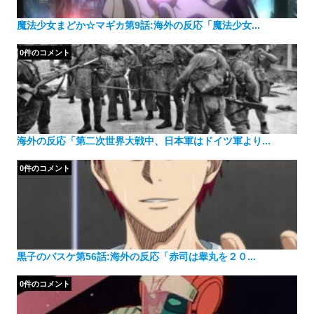
魔法少女まどか☆マギカ第9話:海外の反応「魔法少女...
0件のコメント
海外の反応「第二次世界大戦中、日本軍はドイツ軍より...
0件のコメント
黒子のバスケ第56話:海外の反応「赤司は睾丸を２０...
0件のコメント