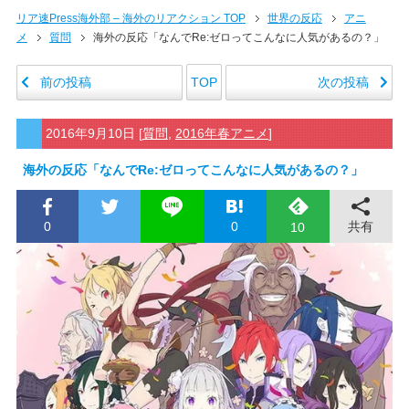
リア速Press海外部 – 海外のリアクション TOP
世界の反応
アニ
メ
質問
海外の反応「なんでRe:ゼロってこんなに人気があるの？」
前の投稿
次の投稿
TOP
2016年9月10日
[
質問
,
2016年春アニメ
]
海外の反応「なんでRe:ゼロってこんなに人気があるの？」
0
0
共有
10