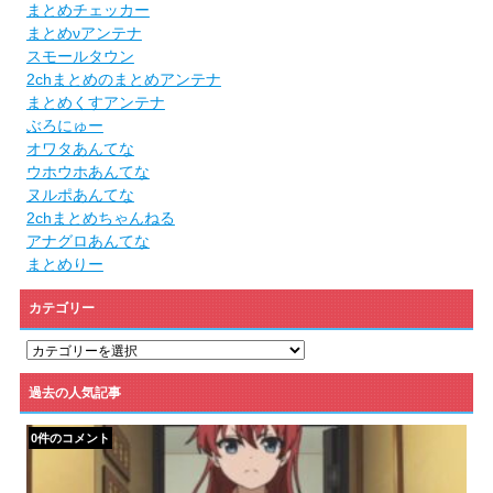
まとめチェッカー
まとめνアンテナ
スモールタウン
2chまとめのまとめアンテナ
まとめくすアンテナ
ぶろにゅー
オワタあんてな
ウホウホあんてな
ヌルポあんてな
2chまとめちゃんねる
アナグロあんてな
まとめりー
カテゴリー
カ
テ
ゴ
過去の人気記事
リ
ー
0件のコメント