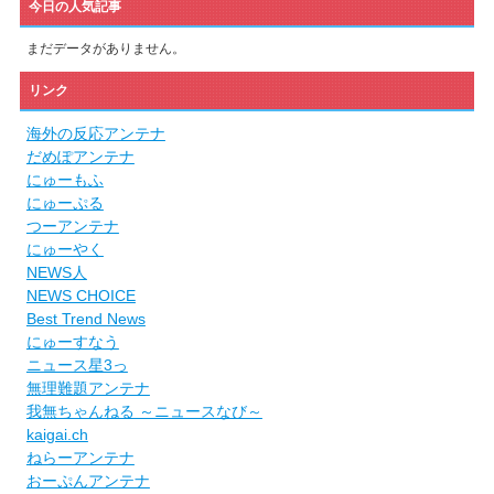
今日の人気記事
まだデータがありません。
リンク
海外の反応アンテナ
だめぽアンテナ
にゅーもふ
にゅーぷる
つーアンテナ
にゅーやく
NEWS人
NEWS CHOICE
Best Trend News
にゅーすなう
ニュース星3っ
無理難題アンテナ
我無ちゃんねる ～ニュースなび～
kaigai.ch
ねらーアンテナ
おーぷんアンテナ