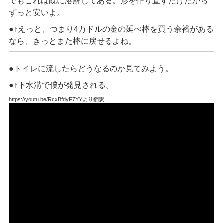
でもこれは既に溶解してある。形を作り直すだけだから
ずっと安いよ。
●↑えっと、つまり4万ドルの金の延べ棒を買う余裕がある
なら、きっとまた棒に戻せるよね。
●トイレに流したらどうなるのか見てみよう。
●↑下水溝で僕が発見される。
https://youtu.be/RcxBfdyF7YYより翻訳