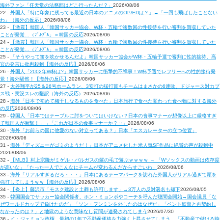
海外ファン「任天堂の法務部はどこ行ったんだ？」
2026/08/06
22 -
外国人「特に印象に残ってる最近の日本のアニメのOP/EDは？」→「一回も飛ばしたことない
わ」（海外の反応）
2026/08/06
23 -
【激震】韓国人「韓国サッカー協会、W杯・五輪で複数回の性接待を行い審判を買収していた
ことが発覚…（ﾌﾞﾙﾌﾞﾙ」＝韓国の反応
2026/08/06
24 -
【激震】韓国人「韓国サッカー協会、W杯・五輪で複数回の性接待を行い審判を買収していた
ことが発覚…（ﾌﾞﾙﾌﾞﾙ」＝韓国の反応
2026/08/06
25 -
「そうやって笛を吹かせるんだよ」韓国サッカー協会がW杯・五輪予選で審判に性的接待、高
官の発言に批判殺到【海外の反応】
2026/08/06
26 -
外国人「2002年W杯は?」韓国サッカーに衝撃的不祥事！W杯予選でレフリーへの性的接待発
覚！海外騒然！【海外の反応】
2026/08/06
27 -
大谷翔平が25＆26号ホームラン、3安打の猛打賞もチームはまさかの6連敗、ドジャース対カブ
ス戦・実況スレの翻訳（海外の反応）
2026/08/06
28 -
海外「日本で初めて梅干しなるものを食べた」日本旅行で食べた変わった食べ物に対する海外
の反応
2026/08/06
29 -
韓国人「日本ではテーブルに肘をついてはいけない？日本の食事マナーが想像以上に厳格すぎ
て韓国人が衝撃！」→「これが日本の食事マナーか？‥」
2026/08/06
30 -
海外「お前らの国に他愛のない対立ってある？」日本「エスカレーターの立つ位置」
2026/08/06
31 -
海外「ディズニーがゴミのようだ！」日本がアニメ化した米人気SF作品に絶賛の声が殺到中
2026/08/06
32 -
【MLB】村上宗隆がミゲル・バルガスの髪の毛で遊ぶｗｗｗｗ → 「Wソックスの動画は依存度
が高いな」「たった一人でこんなにチームが変わるんだからすごいわ」
2026/08/06
33 -
海外「リアルすぎるだろ・・・」日本にあるテーマパークを訪れた外国人がリアル過ぎて頭を
強打してしまうｗｗ【海外の反応】
2026/08/06
34 -
【炎上】藤沢市「モスク建設と土葬も許可します」→3万人の反対署名も却下
2026/08/05
35 -
韓国国会でサッカー協会関係者、ホン・ミョンボやコーチを呼んだ聴聞会開始→国会議員「な
ぜワールドカップで負けたのだ」「ソン・フンミンを外したのはなぜだ」「ベント監督と再契約し
なかったのは？」と地獄のような意味なし質問が連発されてしまう
2026/07/30
36 -
イ・ジェミョン政権、最初の1年で不動産価格を力強く上昇させてしまう…「不動産で儲ける時