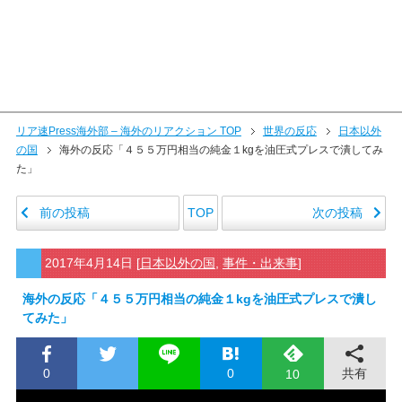
リア速Press海外部 – 海外のリアクション TOP
世界の反応
日本以外
の国
海外の反応「４５５万円相当の純金１kgを油圧式プレスで潰してみ
た」
前の投稿
次の投稿
TOP
2017年4月14日
[
日本以外の国
,
事件・出来事
]
海外の反応「４５５万円相当の純金１kgを油圧式プレスで潰し
てみた」
0
0
共有
10