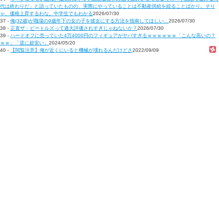
代は終わりだ」と語っていたものの、実際にやっていることは不動産供給を絞ることばかり。そり
ゃ、価格上昇するわな。中学生でもわかる
2026/07/30
37 -
俺(32歳)が職場の9歳年下の女の子を彼女にする方法を指南してほしい…
2026/07/30
38 -
正直ザ・ビートルズって過大評価されすぎじゃねないか？
2026/07/30
39 -
ハードオフに売っていた4万4000円のフィギュアがヤバすぎるｗｗｗｗｗｗ「こんな高いの？
ｗｗ」「逆に超安い」
2024/05/20
40 -
【閲覧注意】俺が近くにいると機械が壊れるんだけどさ
2022/09/09