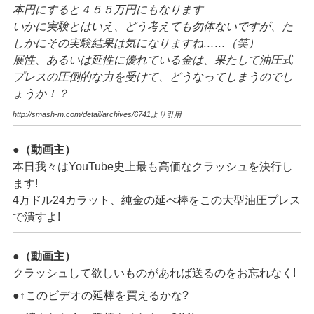
本円にすると４５５万円にもなります
いかに実験とはいえ、どう考えても勿体ないですが、た
しかにその実験結果は気になりますね……（笑）
展性、あるいは延性に優れている金は、果たして油圧式
プレスの圧倒的な力を受けて、どうなってしまうのでし
ょうか！？
http://smash-m.com/detail/archives/6741より引用
●（動画主）
本日我々はYouTube史上最も高価なクラッシュを決行し
ます!
4万ドル24カラット、純金の延べ棒をこの大型油圧プレス
で潰すよ!
●（動画主）
クラッシュして欲しいものがあれば送るのをお忘れなく!
●↑このビデオの延棒を買えるかな?