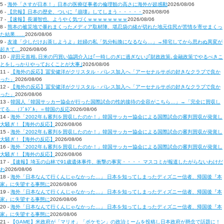
5 -
海外「さすが日本！」日本の医療従事者の倫理観の高さに海外が超感動
2026/08/06
6 -
【悲報】日本の歴史、ついに『崩壊』してしまう・・・・・
2026/08/06
7 -
【速報】長瀬智也、ようやく気づくｗｗｗｗｗｗｗｗ
2026/08/06
8 -
熊本の被災地で暴れまくったメディア取材陣、堪忍袋の緒が切れた地元住民が苦情を寄せまくっ
た結果……
2026/08/06
9 -
友達「少しだけお茶しようよ」妊婦の私「気分転換になるなら…」→帰宅してから思わぬ異変が
起きて…
2026/08/06
10 -
岸田元首相､日米の円買い協調介入は｢一時しのぎに過ぎない｣｢財政政策､金融政策でやるべきこ
とをしっかりやっておくことが大事｣
2026/08/06
11 -
【海外の反応】冨安健洋がクリスタル・パレス加入へ「アーセナルサポの好きなクラブで良か
った」
2026/08/06
12 -
【海外の反応】冨安健洋がクリスタル・パレス加入へ「アーセナルサポの好きなクラブで良か
った」
2026/08/06
13 -
韓国人「韓国サッカー協会が行った国際試合の性的接待の全容がこちら…」→「完全に買収し
てる…（ﾌﾞﾙﾌﾞﾙ」＝韓国の反応
2026/08/06
14 -
海外「2002年も審判を買収したのか！」韓国サッカー協会による国際試合の審判買収が発覚し
大騒ぎ！【海外の反応】
2026/08/06
15 -
海外「2002年も審判を買収したのか！」韓国サッカー協会による国際試合の審判買収が発覚し
大騒ぎ！【海外の反応】
2026/08/06
16 -
海外「2002年も審判を買収したのか！」韓国サッカー協会による国際試合の審判買収が発覚し
大騒ぎ！【海外の反応】
2026/08/06
17 -
【速報】埼玉の山林で91歳遺体事件、衝撃の事実・・・・ マスコミが報道したがらないわけだ
わ
2026/08/06
18 -
海外「日本なんて行くんじゃなかった…」 日本を知ってしまったディズニー信者、帰国後『本
家』に失望する事態に
2026/08/06
19 -
海外「日本なんて行くんじゃなかった…」 日本を知ってしまったディズニー信者、帰国後『本
家』に失望する事態に
2026/08/06
20 -
海外「日本なんて行くんじゃなかった…」 日本を知ってしまったディズニー信者、帰国後『本
家』に失望する事態に
2026/08/06
21 -
【GAME】米政府が「マリオ」「ポケモン」の政治ミームを投稿し日本政府が懸念で話題に！