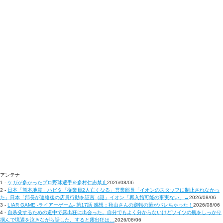
アンテナ
1 -
ケガが多かったプロ野球選手※多村仁志禁止
2026/08/06
2 -
日本「熊本地震」ハビタ「従業員2人亡くなる」営業部長「イオンのスタッフに制止されなかっ
た」日本「部長が連絡後の店員行動を証言（謎」イオン「再入館可能の事実ない」→
2026/08/06
3 -
LIAR GAME -ライアーゲーム- 第17話 感想：秋山さんの逆転の策がバレちゃった！
2026/08/06
4 -
自杀殳するための道中で露出狂に出会った。自分でもよく分からないけどソイツの腕をしっかり
掴んで境遇を泣きながら話した。すると露出狂は…
2026/08/06