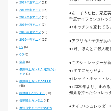
2017年夏アニメ
(11)
2017年春アニメ
(15)
●あーそうだね、家庭
2017年冬アニメ
(13)
千度ナイフとシュレッ
2016年秋アニメ
(7)
●↑キッチンを忘れてるよ(
2016年夏アニメ
(25)
2016年春アニメ
(16)
●アフリカの子供があ
PV
(6)
●↑君、ほんとに殺人犯
CG
(6)
痛車
(6)
●このシュレッダーが
機動戦士ガンダム 逆襲のシ
●↑すでにそうだよ。
ャア
(1)
●↑レッド・ホット・シ
機動戦士ガンダムSEED
(48)
●↑2020年より、止め
知覚を持ったシュレッダ
機動戦士Zガンダム
(50)
機動戦士ガンダム
(43)
●ナイフ+シュレッダー
魔法少女まどか☆マギカ