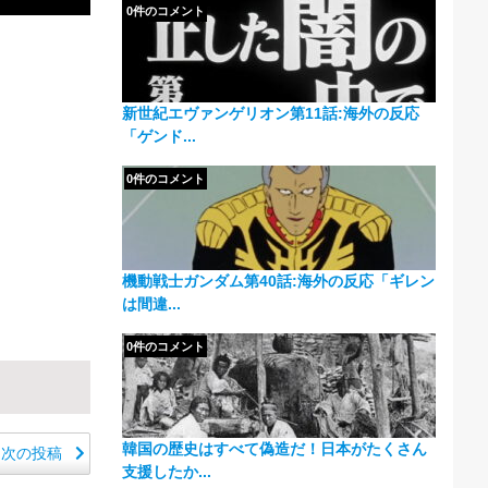
0件のコメント
新世紀エヴァンゲリオン第11話:海外の反応
「ゲンド...
0件のコメント
機動戦士ガンダム第40話:海外の反応「ギレン
は間違...
0件のコメント
韓国の歴史はすべて偽造だ！日本がたくさん
次の投稿
支援したか...