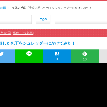
海外の反応アニメ【ONE PIEC
海外「お堅いうちの家族に見せ
外の国
海外の反応「千度に熱した包丁をシュレッダーにかけてみた！」
海外の反応【HUNTER×HUNT
海外「伏線回収凄すぎ…」アニメ
TOP
『アニメ海外の反応』無職転生Ⅲ
海外の反応アニメ【BLEACH 千
以外の国
,
事件・出来事
]
海外「今期のダークホース」20
海外「まさか日本アニメがここま
熱した包丁をシュレッダーにかけてみた！」
海外の反応【天幕のジャードゥーガ
【朗報】齋藤飛鳥、前屈みで完
155cm55kgの女性の食事より2
0
10
舌を絡ませて、唾液交換して──
舌を絡ませて、唾液交換して──
すまん熊本やがコンビニに食品
【戦争は話し合いで解決】と主張
海外「日本よ、お前がナンバーワ
正直ザ・ビートルズって過大評
まとめチェッカーは閉鎖しました
まとめチェッカーは閉鎖しました
ハードオフに売っていた4万400