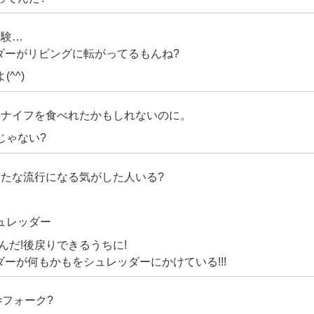
実験…
ダーがリビングに転がってるもんね?
^^)
のナイフを食べれたかもしれないのに。
じゃない?
新たな流行になる気がした人いる?
ュレッダー
るんだ!後戻りできるうちに!
ーが何もかもをシュレッダーにかけている!!!
=フォーク?