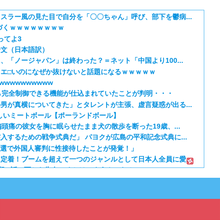
スラー風の見た目で自分を「〇〇ちゃん」呼び、部下を鬱病...
づくｗｗｗｗｗｗｗｗ
ってよ3
介文（日本語訳）
「ノージャパン」は終わった？＝ネット「中国より100...
エ□いのになぜか抜けないと話題になるｗｗｗｗｗ
wwwwwwwwww
ら完全制御できる機能が仕込まれていたことが判明・・・
男が真横についてきた」とタレントが主張、虚言疑惑が出る...
しいミートボール【ポーランドボール】
頭痛の彼女を胸に眠らせたまま犬の散歩を断った19歳、...
入するための戦争式典だ」 パヨクが広島の平和記念式典に...
予選で外国人審判に性接待したことが発覚！」
定着！ブームを超えて一つのジャンルとして日本人全員に愛...
期 5話：西から告白いくとは、ようやった！
笑える日本アニメ教えて」
 第5話
定の作り込みが半端じゃない…！」外国人を夢中ににする世...
から愛される日本のアニメキャラがこちら」（海外の反応）