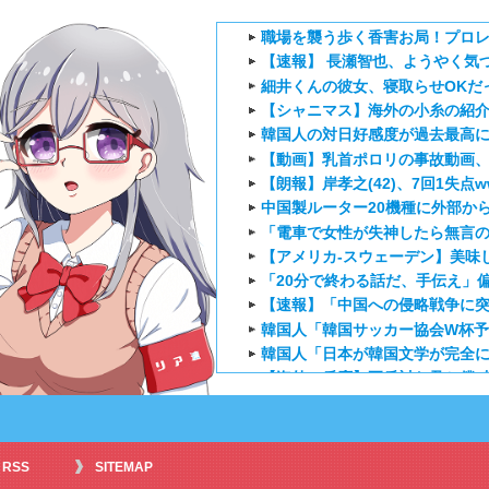
職場を襲う歩く香害お局！プロレ
【速報】 長瀬智也、ようやく気
細井くんの彼女、寝取らせOKだ
【シャニマス】海外の小糸の紹
韓国人の対日好感度が過去最高に、
【動画】乳首ポロリの事故動画、
【朗報】岸孝之(42)、7回1失点w
中国製ルーター20機種に外部か
「電車で女性が失神したら無言の
【アメリカ-スウェーデン】美味
「20分で終わる話だ、手伝え」偏
【速報】「中国への侵略戦争に突
韓国人「韓国サッカー協会W杯
韓国人「日本が韓国文学が完全に
【海外の反応】正反対な君と僕2
海外「お前らにとってのマジで
『アニメ海外の反応』幼女戦記Ⅱ
海外「日本のアニメは世界観や設
RSS
SITEMAP
外国人「ひどい奴なのに視聴者