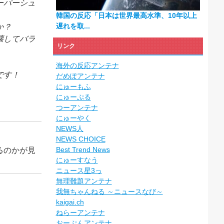
ーパーシュ
韓国の反応「日本は世界最高水準、10年以上
遅れを取...
か？
壊してバラ
リンク
海外の反応アンテナ
です！
だめぽアンテナ
にゅーもふ
にゅーぷる
つーアンテナ
にゅーやく
NEWS人
NEWS CHOICE
Best Trend News
るのかが見
にゅーすなう
ニュース星3っ
無理難題アンテナ
我無ちゃんねる ～ニュースなび～
kaigai.ch
ねらーアンテナ
おーぷんアンテナ