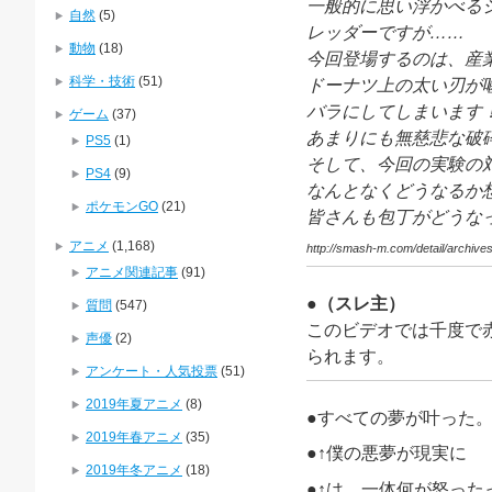
一般的に思い浮かべる
自然
(5)
レッダーですが……
動物
(18)
今回登場するのは、産
科学・技術
(51)
ドーナツ上の太い刃が
バラにしてしまいます
ゲーム
(37)
あまりにも無慈悲な破
PS5
(1)
そして、今回の実験の
PS4
(9)
なんとなくどうなるか
ポケモンGO
(21)
皆さんも包丁がどうな
アニメ
(1,168)
http://smash-m.com/detail/arch
アニメ関連記事
(91)
●（スレ主）
質問
(547)
このビデオでは千度で
声優
(2)
られます。
アンケート・人気投票
(51)
2019年夏アニメ
(8)
●すべての夢が叶った
2019年春アニメ
(35)
●↑僕の悪夢が現実に
2019年冬アニメ
(18)
●↑は、一体何が怒った