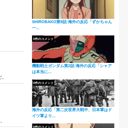
SHIROBAKO第9話:海外の反応「ずかちゃん
一...
0件のコメント
機動戦士ガンダム第2話:海外の反応「シャア
は本当に...
だ。
0件のコメント
海外の反応「第二次世界大戦中、日本軍はド
イツ軍より...
な。
0件のコメント