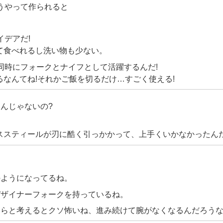
うやって作られると
イデアだ!
て食べれるし洗い物も少ない。
同時にフォークとナイフとして活躍するんだ!
なんてね!それかご飯を切るだけ…すごく使える!
んじゃないの?
ススティールが刃に酷く引っかかって、上手くいかなかったん
ク
のようになってるね。
デザイナーフォークを持っているね。
たらと考えるとクソ怖いね、進み続けて腕がなくなるんだろう