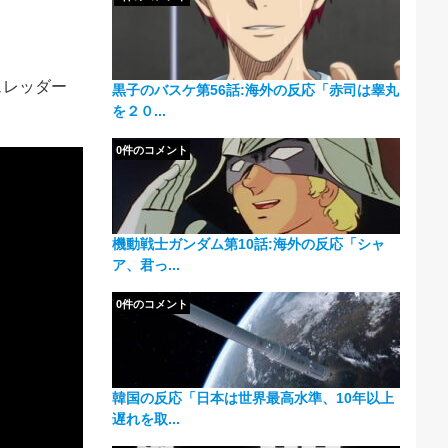
ュレッダー
黒子のバスケ第56話:海外の反応「赤司は睾丸
を２０...
0件のコメント
機動戦士ガンダム第10話:海外の反応「シャ
ア、君っ...
0件のコメント
韓国の反応「日本は世界最高水準、10年以上
遅れを取...