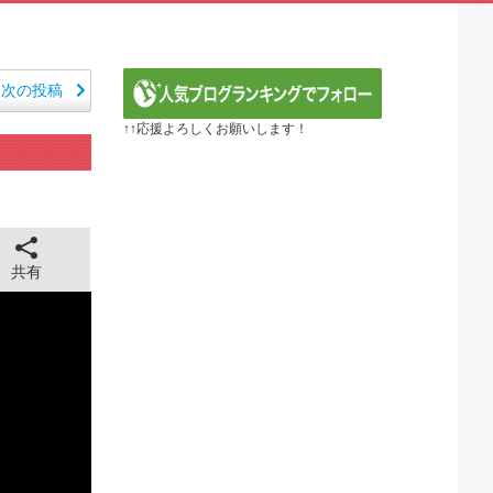
E】第1172話感想「ちょっと今はルフィを擁護する...
るべき日本アニメはなんだろう？」
ER】第416話感想「おいおい、文字が少なくてスッ...
『黄泉のツガイ』第17話 海外反応
次の投稿
 ～異世界行ったら本気だす～（3期） 第6話
↑↑応援よろしくお願いします！
年血戦篇-禍進譚-】第42話感想「この言葉を聞ける...
26年夏アニメ海外人気ランキング（4週目）
で泣けるなんて…！」海外のアニメファンが初めて泣いた日...
ル】6話 ドレゲネの過去回良すぎた…アニメ・オブ・ザ...
全に見えてる動画が拡散されてしまう…
43cm120kgのダチョウの食事の方がヘルシー...
共有
 ちゅっちゅしながらの濃厚エッ画像♪
 ちゅっちゅしながらの濃厚エッ画像♪
も水もない
していたひろゆきさん ゆたぼんにとどめを刺されるｗｗｗ
ンだ」 熊本地震直後の日本の対応のスピードに世界が衝撃
価されすぎじゃねないか？
。RSSの解除をお願いします。
。RSSの解除をお願いします。
0円のフィギュアがヤバすぎるｗｗｗｗｗｗ「こんな高い...