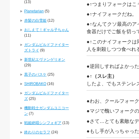
(13)
●↑つまりフォークはこ
Planetarian
(5)
●↑ナイフォークだね。
赤髪の白雪姫
(12)
●↑なんてクソ最高のア
おしえて！ギャル子ちゃん
食器だけでご飯を切っ
(11)
●↑このナイフォークは
ガンダムビルドファイター
人を刺殺しつつ食べれる
ズトライ
(9)
新世紀エヴァンゲリオン
(29)
●逆回しすればよかった
黒子のバスケ
(25)
●↑（スレ主）
したよ、でもステンレ
SHIROBAKO
(16)
ガンダムビルドファイター
ズ
(25)
●わお、クールフォー
機動戦士ガンダムユニコー
●マジで醜いフォーク
ン
(7)
●さて…とても素敵な
戦姫絶唱シンフォギア
(13)
●もし手が入っちゃっ
終わりのセラフ
(24)