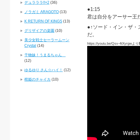
デュラララ!!×2
(36)
●1:15
ノラガミ ARAGOTO
(13)
君は自分をアーサー王
K RETURN OF KINGS
(13)
●↑ソード・イン・ザ・
グリザイアの楽園
(10)
だ。
美少女戦士セーラームーン
https://youtu.be/Qsv-4tXyrgw
Crystal
(14)
干物妹！うまるちゃん
(12)
ゆるゆり さん☆ハイ！
(12)
棺姫のチャイカ
(10)