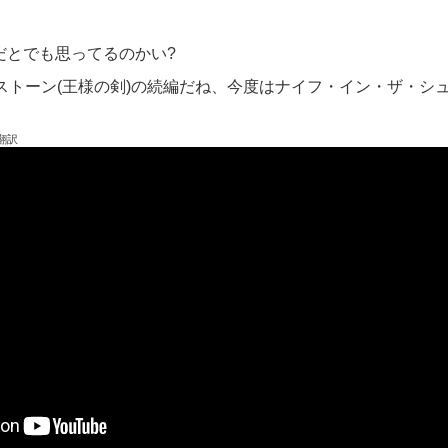
だとでも思ってるのかい?
ストーン(王様の剣)の続編だね、今度はナイフ・イン・ザ・シ
より翻訳