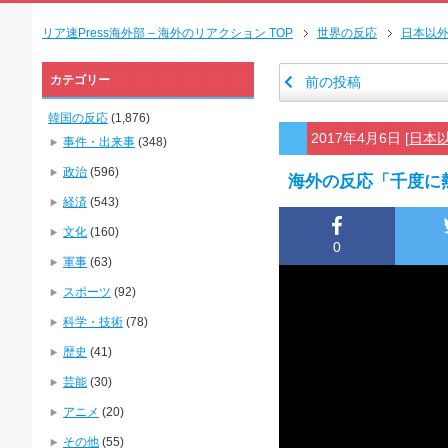
リア速Press海外部 – 海外のリアクション TOP
世界の反応
日本以
カテゴリー
前の投稿
韓国の反応
(1,876)
2017年4月6日
[
日本
事件・出来事
(348)
政治
(596)
海外の反応「千度に
経済
(543)
文化
(160)
0
軍事
(63)
スポーツ
(92)
科学・技術
(78)
歴史
(41)
芸能
(30)
アニメ
(20)
その他
(55)