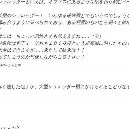
シュレッダーといえば、オフィスにあるような紙を切り刻むペ
業用のシュレッダー！ いわゆる破砕機とでもいうのでしょう
噛み合うように並べられており、ある程度のものなら易々と破
！
砕には、ちょっと恐怖さえも覚えますね……（笑）
対象物は包丁！ それも１０００度という超高温に熱したもの
想像はできますが……果たして結果は！？
ってしまうのか想像しながらご覧下さい！
ives/6976から引用
赤く熱した包丁が、大型シュレッダー機にかけられるとどうな
。
ってんだ?