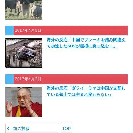
2017年4月3日
海外の反応「中国でブレーキを踏み間違え
て加速したSUVが屋根に突っ込む！」
2017年4月3日
海外の反応「ダライ・ラマは中国が支配し
ている領土では生まれ変わらない」
前の投稿
TOP