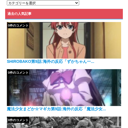
カ
テ
ゴ
過去の人気記事
リ
ー
0件のコメント
SHIROBAKO第9話:海外の反応「ずかちゃん一...
0件のコメント
魔法少女まどか☆マギカ第9話:海外の反応「魔法少女...
0件のコメント