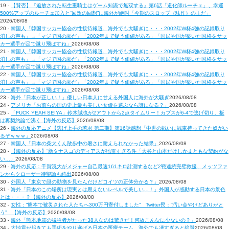
19 -
【賛否】『追放された転生重騎士はゲーム知識で無双する』第6話「道化師ルーチェ」、幸運
500%アップのルーチェ加入と“回想の回想”に海外が絶叫「今期のスロップ（駄作）の王だ」
2026/08/08
20 -
韓国人「韓国サッカー協会の性接待報道、海外でも大騒ぎに・・・2002年W杯4強の記録取り
消しの声も」→「マジで国の恥だ」「2002年まで疑う価値がある」「国民や国が築いた国格をサッ
カー選手が足で蹴り飛ばすね」
2026/08/08
21 -
韓国人「韓国サッカー協会の性接待報道、海外でも大騒ぎに・・・2002年W杯4強の記録取り
消しの声も」→「マジで国の恥だ」「2002年まで疑う価値がある」「国民や国が築いた国格をサッ
カー選手が足で蹴り飛ばすね」
2026/08/08
22 -
韓国人「韓国サッカー協会の性接待報道、海外でも大騒ぎに・・・2002年W杯4強の記録取り
消しの声も」→「マジで国の恥だ」「2002年まで疑う価値がある」「国民や国が築いた国格をサッ
カー選手が足で蹴り飛ばすね」
2026/08/08
23 -
海外「日本が正しい！」優しい日本人に甘える外国人に海外が大騒ぎ
2026/08/08
24 -
アメリカ「お前らの国の史上最も美しい女優を選ぶなら誰になる？」
2026/08/08
25 -
「FUCK YEAH SEIYA」鈴木誠也が2アウトから2点タイムリー！カブスが6-4で逃げ切り、板
は再契約論で沸く【海外の反応】
2026/08/08
26 -
海外の反応アニメ【逃げ上手の若君 第二期】第16話感想「中世の戦いに戦車持ってきた奴がい
るぞｗｗｗ」
2026/08/08
27 -
韓国人「日本の柴犬くん散歩中の暑さに耐えられなかった結果」
2026/08/08
28 -
【海外の反応】“新タナスコ”のディアスが地雷すぎる件「大谷と山本だけしかまともな契約がな
い…」
2026/08/08
29 -
海外の反応：千賀滉大がメジャー自己最速161キロ計測するなど2戦連続完璧救援、メッツファ
ンからクローザー待望論も続出
2026/08/08
30 -
外国人「東京で謎の動物を見たんだけどコイツの正体分かる？」
2026/08/08
31 -
海外「日本のこの場所は現実とは思えないレベルで美しい…！」外国人が感動する日本の景色
とは・・・？【海外の反応】
2026/08/08
32 -
女性：“熊本で被災された人たちへ300万円寄付しました” Twitter民：“汚い金やけどありがと
う” 【海外の反応】
2026/08/08
33 -
海外「熊本地震の犠牲者がたった38人なのは驚きだ！何故こんなに少ないの？」
2026/08/08
34 -
大地震が起きても手術をやり遂げる日本の医療チーム、海外でも凄すぎると絶賛
2026/08/08