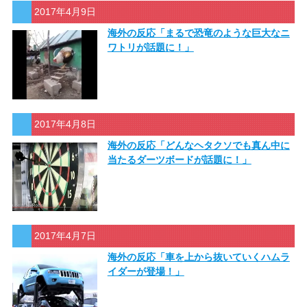
2017年4月9日
海外の反応「まるで恐竜のような巨大なニ
ワトリが話題に！」
2017年4月8日
海外の反応「どんなヘタクソでも真ん中に
当たるダーツボードが話題に！」
2017年4月7日
海外の反応「車を上から抜いていくハムラ
イダーが登場！」