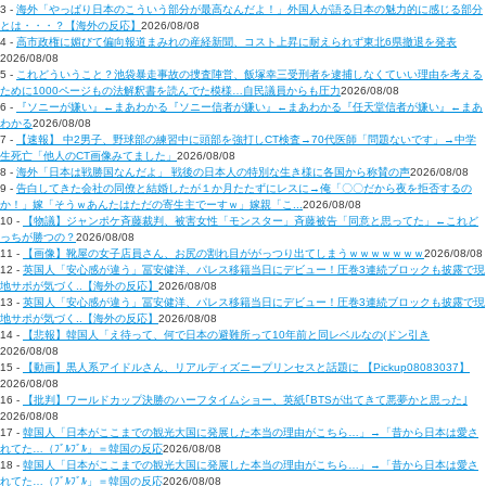
3 -
海外「やっぱり日本のこういう部分が最高なんだよ！」外国人が語る日本の魅力的に感じる部分
とは・・・？【海外の反応】
2026/08/08
4 -
高市政権に媚びて偏向報道まみれの産経新聞、コスト上昇に耐えられず東北6県撤退を発表
2026/08/08
5 -
これどういうこと？池袋暴走事故の捜査陣営、飯塚幸三受刑者を逮捕しなくていい理由を考える
ために1000ページもの法解釈書を読んでた模様…自民議員からも圧力
2026/08/08
6 -
『ソニーが嫌い』←まあわかる『ソニー信者が嫌い』←まあわかる『任天堂信者が嫌い』←まあ
わかる
2026/08/08
7 -
【速報】 中2男子、野球部の練習中に頭部を強打しCT検査→70代医師「問題ないです」→中学
生死亡「他人のCT画像みてました」
2026/08/08
8 -
海外「日本は戦勝国なんだよ」 戦後の日本人の特別な生き様に各国から称賛の声
2026/08/08
9 -
告白してきた会社の同僚と結婚したが１か月たたずにレスに→俺「〇〇だから夜を拒否するの
か！」嫁「そうｗあんたはただの寄生主でーすｗ」嫁親「こ...
2026/08/08
10 -
【物議】ジャンポケ斉藤裁判、被害女性「モンスター」斉藤被告「同意と思ってた」←これど
っちが勝つの？
2026/08/08
11 -
【画像】靴屋の女子店員さん、お尻の割れ目ががっつり出てしまうｗｗｗｗｗｗｗ
2026/08/08
12 -
英国人「安心感が違う」冨安健洋、パレス移籍当日にデビュー！圧巻3連続ブロックも披露で現
地サポが気づく..【海外の反応】
2026/08/08
13 -
英国人「安心感が違う」冨安健洋、パレス移籍当日にデビュー！圧巻3連続ブロックも披露で現
地サポが気づく..【海外の反応】
2026/08/08
14 -
【悲報】韓国人「え待って、何で日本の避難所って10年前と同レベルなの(ドン引き
2026/08/08
15 -
【動画】黒人系アイドルさん、リアルディズニープリンセスと話題に 【Pickup08083037】
2026/08/08
16 -
【批判】ワールドカップ決勝のハーフタイムショー、英紙｢BTSが出てきて悪夢かと思った｣
2026/08/08
17 -
韓国人「日本がここまでの観光大国に発展した本当の理由がこちら…」→「昔から日本は愛さ
れてた…（ﾌﾞﾙﾌﾞﾙ」＝韓国の反応
2026/08/08
18 -
韓国人「日本がここまでの観光大国に発展した本当の理由がこちら…」→「昔から日本は愛さ
れてた…（ﾌﾞﾙﾌﾞﾙ」＝韓国の反応
2026/08/08