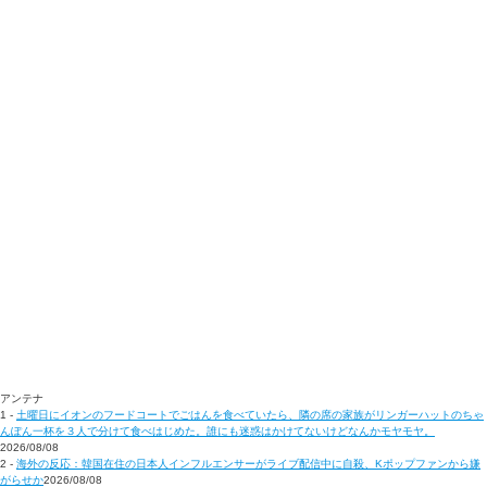
アンテナ
1 -
土曜日にイオンのフードコートでごはんを食べていたら、隣の席の家族がリンガーハットのちゃ
んぽん一杯を３人で分けて食べはじめた。誰にも迷惑はかけてないけどなんかモヤモヤ。
2026/08/08
2 -
海外の反応：韓国在住の日本人インフルエンサーがライブ配信中に自殺、Kポップファンから嫌
がらせか
2026/08/08