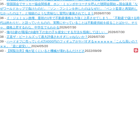
35 -
韓国国会でサッカー協会関係者、ホン・ミョンボやコーチを呼んだ聴聞会開始→国会議員「な
ぜワールドカップで負けたのだ」「ソン・フンミンを外したのはなぜだ」「ベント監督と再契約し
なかったのは？」と地獄のような意味なし質問が連発されてしまう
2026/07/30
36 -
イ・ジェミョン政権、最初の1年で不動産価格を力強く上昇させてしまう…「不動産で儲ける時
代は終わりだ」と語っていたものの、実際にやっていることは不動産供給を絞ることばかり。そり
ゃ、価格上昇するわな。中学生でもわかる
2026/07/30
37 -
俺(32歳)が職場の9歳年下の女の子を彼女にする方法を指南してほしい…
2026/07/30
38 -
正直ザ・ビートルズって過大評価されすぎじゃねないか？
2026/07/30
39 -
ハードオフに売っていた4万4000円のフィギュアがヤバすぎるｗｗｗｗｗｗ「こんな高いの？
ｗｗ」「逆に超安い」
2024/05/20
40 -
【閲覧注意】俺が近くにいると機械が壊れるんだけどさ
2022/09/09