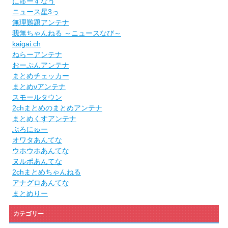
にゅーすなう
ニュース星3っ
無理難題アンテナ
我無ちゃんねる ～ニュースなび～
kaigai.ch
ねらーアンテナ
おーぷんアンテナ
まとめチェッカー
まとめνアンテナ
スモールタウン
2chまとめのまとめアンテナ
まとめくすアンテナ
ぶろにゅー
オワタあんてな
ウホウホあんてな
ヌルポあんてな
2chまとめちゃんねる
アナグロあんてな
まとめりー
カテゴリー