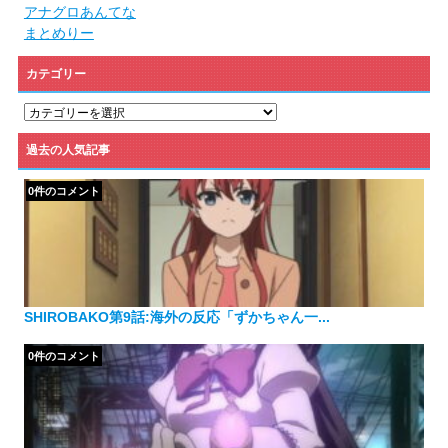
アナグロあんてな
まとめりー
カテゴリー
カ
テ
ゴ
過去の人気記事
リ
ー
0件のコメント
SHIROBAKO第9話:海外の反応「ずかちゃん一...
0件のコメント