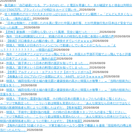
2026/08/09
6 -
義兄嫁が「自己破産になる。アンタのせいだ」と電話を寄越した。夫が確認すると借金は判明分
だけで500万円。ブランドバッグや時計をカードで買いサ...
2026/08/09
7 -
佐々木朗希のグローブの大きさがやっぱりおかしいとMLBファン騒然！←「どんどん大きくなっ
ている」（海外の反応）
2026/08/09
8 -
「日本は危険だ」と吹聴したのを真に受けた中国人旅行客、だが代替旅行先が日本ほど安全では
なかった結果……
2026/08/09
9 -
【恐怖】家族葬・一日葬なら安いという風潮、完全に嘘だった・・・・
2026/08/09
10 -
海外「日本は戦勝国なんだよ」 戦後の日本人の特別な生き様に各国から称賛の声
2026/08/09
11 -
【動画】川口春奈さんの飯の食い方、豪快すぎてレベチｗｗｗｗ
2026/08/09
12 -
韓国人「韓国人が日本のラーメンについて勘違いしていることがこちら…」→「え
っ？？？？？？？？？？」＝韓国の反応
2026/08/09
13 -
海外「この日本アニメはマジでぶっ飛んでる！ｗ」外国人が予測不可能でぶっ飛んでると評価
した日本アニメとは・・・？ 海外の反応
2026/08/09
14 -
外国人「親子丼という日本の料理の直訳を知ってしまった…」
2026/08/09
15 -
外国人「親子丼という日本の料理の直訳を知ってしまった…」
2026/08/09
16 -
【世界】アルティメット・エアストライク【ポーランドボール】
2026/08/09
17 -
【画像あり】ロピアのパワー全開おにぎり「444円」がコチラｗｗｗｗｗ
2026/08/08
18 -
韓国人「織田信長の安土城の復元図と建築技術の高さに韓国人が衝撃！」→「当時の技術力に
言葉を失う‥」
2026/08/08
19 -
韓国人「織田信長の安土城の復元図と建築技術の高さに韓国人が衝撃！」→「当時の技術力に
言葉を失う‥」
2026/08/08
20 -
韓国人「手術中に震度6強の地震、その時の日本の医療スタッフたちの姿をご覧ください」
→「マジで鳥肌立った」「こういう姿は韓国も見習わないと」「あんな状況なら日本だけではなく
韓国の医療関係者も同じように行動したはずだ」【熊本地震】
2026/08/08
21 -
韓国人「手術中に震度6強の地震、その時の日本の医療スタッフたちの姿をご覧ください」
→「マジで鳥肌立った」「こういう姿は韓国も見習わないと」「あんな状況なら日本だけではなく
韓国の医療関係者も同じように行動したはずだ」【熊本地震】
2026/08/08
22 -
【海外の反応】52歳イチロー、マ軍主催のホームラン競争で柵越えを連発「現役時代の噂は本
当だったんだな…」
2026/08/08