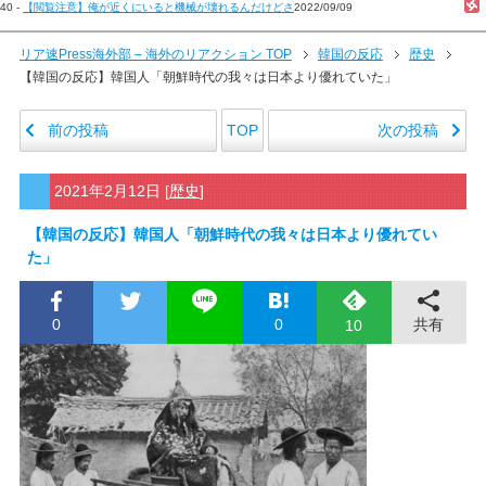
40 -
【閲覧注意】俺が近くにいると機械が壊れるんだけどさ
2022/09/09
リア速Press海外部 – 海外のリアクション TOP
韓国の反応
歴史
【韓国の反応】韓国人「朝鮮時代の我々は日本より優れていた」
前の投稿
次の投稿
TOP
2021年2月12日
[
歴史
]
【韓国の反応】韓国人「朝鮮時代の我々は日本より優れてい
た」
0
0
共有
10