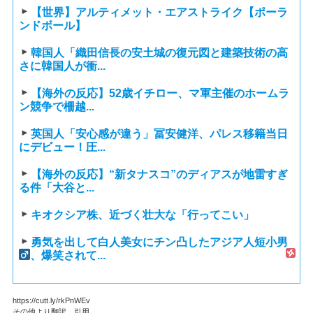
【世界】アルティメット・エアストライク【ポーラ
ンドボール】
韓国人「織田信長の安土城の復元図と建築技術の高
さに韓国人が衝...
【海外の反応】52歳イチロー、マ軍主催のホームラ
ン競争で柵越...
英国人「安心感が違う」冨安健洋、パレス移籍当日
にデビュー！圧...
【海外の反応】“新タナスコ”のディアスが地雷すぎ
る件「大谷と...
キオクシア株、近づく壮大な「行ってこい」
勇気を出して白人美女にチン凸したアジア人短小男
、爆笑されて...
https://cutt.ly/rkPnWEv
その他より翻訳、引用