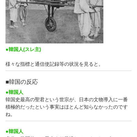
●韓国人(スレ主)
様々な指標と通信使記録等の状況を見ると。
■韓国の反応
●韓国人
韓国史最高の聖君という世宗が、日本の文物導入に一番
積極的だったという事実はほとんど知らなかったのです
ね。
●韓国人