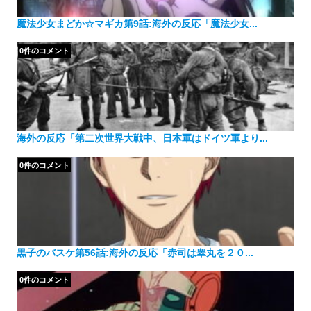
魔法少女まどか☆マギカ第9話:海外の反応「魔法少女...
0件のコメント
海外の反応「第二次世界大戦中、日本軍はドイツ軍より...
0件のコメント
黒子のバスケ第56話:海外の反応「赤司は睾丸を２０...
0件のコメント