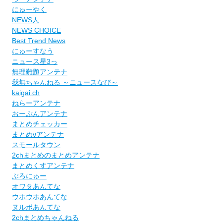
にゅーやく
NEWS人
NEWS CHOICE
Best Trend News
にゅーすなう
ニュース星3っ
無理難題アンテナ
我無ちゃんねる ～ニュースなび～
kaigai.ch
ねらーアンテナ
おーぷんアンテナ
まとめチェッカー
まとめνアンテナ
スモールタウン
2chまとめのまとめアンテナ
まとめくすアンテナ
ぶろにゅー
オワタあんてな
ウホウホあんてな
ヌルポあんてな
2chまとめちゃんねる