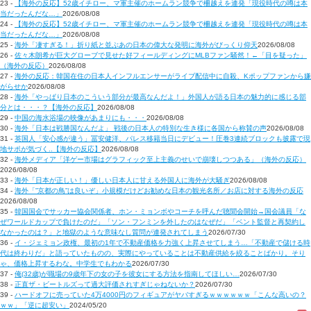
23 -
【海外の反応】52歳イチロー、マ軍主催のホームラン競争で柵越えを連発「現役時代の噂は本
当だったんだな…」
2026/08/08
24 -
【海外の反応】52歳イチロー、マ軍主催のホームラン競争で柵越えを連発「現役時代の噂は本
当だったんだな…」
2026/08/08
25 -
海外「凄すぎる！」折り紙と並ぶあの日本の偉大な発明に海外がびっくり仰天
2026/08/08
26 -
佐々木朗希が巨大グローブで見せた好フィールディングにMLBファン騒然！←「目を疑った」
（海外の反応）
2026/08/08
27 -
海外の反応：韓国在住の日本人インフルエンサーがライブ配信中に自殺、Kポップファンから嫌
がらせか
2026/08/08
28 -
海外「やっぱり日本のこういう部分が最高なんだよ！」外国人が語る日本の魅力的に感じる部
分とは・・・？【海外の反応】
2026/08/08
29 -
中国の海水浴場の映像があまりにも・・・
2026/08/08
30 -
海外「日本は戦勝国なんだよ」 戦後の日本人の特別な生き様に各国から称賛の声
2026/08/08
31 -
英国人「安心感が違う」冨安健洋、パレス移籍当日にデビュー！圧巻3連続ブロックも披露で現
地サポが気づく..【海外の反応】
2026/08/08
32 -
海外メディア「洋ゲー市場はグラフィック至上主義のせいで崩壊しつつある」（海外の反応）
2026/08/08
33 -
海外「日本が正しい！」優しい日本人に甘える外国人に海外が大騒ぎ
2026/08/08
34 -
海外「”京都の鳥”は良いぞ」小規模だけどお勧めな日本の観光名所／お店に対する海外の反応
2026/08/08
35 -
韓国国会でサッカー協会関係者、ホン・ミョンボやコーチを呼んだ聴聞会開始→国会議員「な
ぜワールドカップで負けたのだ」「ソン・フンミンを外したのはなぜだ」「ベント監督と再契約し
なかったのは？」と地獄のような意味なし質問が連発されてしまう
2026/07/30
36 -
イ・ジェミョン政権、最初の1年で不動産価格を力強く上昇させてしまう…「不動産で儲ける時
代は終わりだ」と語っていたものの、実際にやっていることは不動産供給を絞ることばかり。そり
ゃ、価格上昇するわな。中学生でもわかる
2026/07/30
37 -
俺(32歳)が職場の9歳年下の女の子を彼女にする方法を指南してほしい…
2026/07/30
38 -
正直ザ・ビートルズって過大評価されすぎじゃねないか？
2026/07/30
39 -
ハードオフに売っていた4万4000円のフィギュアがヤバすぎるｗｗｗｗｗｗ「こんな高いの？
ｗｗ」「逆に超安い」
2024/05/20