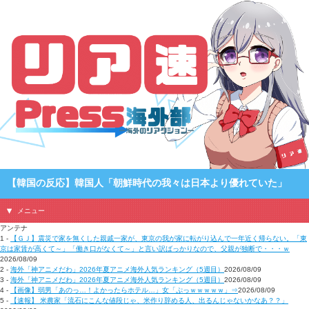
【韓国の反応】韓国人「朝鮮時代の我々は日本より優れていた」
メニュー
アンテナ
1 -
【ＧＪ】震災で家を無くした親戚一家が、東京の我が家に転がり込んで一年近く帰らない。「東
京は家賃が高くて～」「働き口がなくて～」と言い訳ばっかりなので、父親が独断で・・・ｗ
2026/08/09
2 -
海外「神アニメだわ」2026年夏アニメ海外人気ランキング（5週目）
2026/08/09
3 -
海外「神アニメだわ」2026年夏アニメ海外人気ランキング（5週目）
2026/08/09
4 -
【画像】弱男「あのっ…！よかったらホテル…」女「ぷっｗｗｗｗｗ」⇒
2026/08/09
5 -
【速報】 米農家「流石にこんな値段じゃ、米作り辞める人、出るんじゃないかなあ？？」