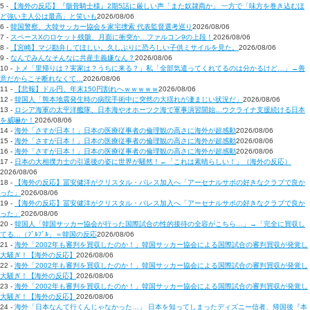
5 -
【海外の反応】『骸骨騎士様』2期5話に厳しい声「また奴隷商か」 一方で「味方を巻き込むほ
ど強い主人公は最高」と笑いも
2026/08/06
6 -
韓国警察、大韓サッカー協会を家宅捜索 代表監督選考巡り
2026/08/06
7 -
スペースXのロケット残骸、月面に衝突か…ファルコン9の上段！
2026/08/06
8 -
【宮崎】マジ勘弁してほしい。久しぶりに恐ろしい子供ミサイルを見た。
2026/08/06
9 -
なんでみんなそんなに共産主義嫌なん？
2026/08/06
10 -
トメ「里帰りは？実家は？うちに来る？」私「全部気遣ってくれてるのは分かるけど…」→善
意だからこそ断れなくて…
2026/08/06
11 -
【悲報】ドル円、年末150円割れへｗｗｗｗｗ
2026/08/06
12 -
韓国人「熊本地震発生時の病院手術中に突然の大揺れが凄まじい状況だ」
2026/08/06
13 -
ロシア海軍の太平洋艦隊、日本海やオホーツク海で軍事演習開始…ウクライナ支援続ける日本
を威嚇か！
2026/08/06
14 -
海外「さすが日本！」日本の医療従事者の倫理観の高さに海外が超感動
2026/08/06
15 -
海外「さすが日本！」日本の医療従事者の倫理観の高さに海外が超感動
2026/08/06
16 -
海外「さすが日本！」日本の医療従事者の倫理観の高さに海外が超感動
2026/08/06
17 -
日本の大相撲力士の引退後の姿に世界が騒然！←「これは素晴らしい！」（海外の反応）
2026/08/06
18 -
【海外の反応】冨安健洋がクリスタル・パレス加入へ「アーセナルサポの好きなクラブで良か
った」
2026/08/06
19 -
【海外の反応】冨安健洋がクリスタル・パレス加入へ「アーセナルサポの好きなクラブで良か
った」
2026/08/06
20 -
韓国人「韓国サッカー協会が行った国際試合の性的接待の全容がこちら…」→「完全に買収し
てる…（ﾌﾞﾙﾌﾞﾙ」＝韓国の反応
2026/08/06
21 -
海外「2002年も審判を買収したのか！」韓国サッカー協会による国際試合の審判買収が発覚し
大騒ぎ！【海外の反応】
2026/08/06
22 -
海外「2002年も審判を買収したのか！」韓国サッカー協会による国際試合の審判買収が発覚し
大騒ぎ！【海外の反応】
2026/08/06
23 -
海外「2002年も審判を買収したのか！」韓国サッカー協会による国際試合の審判買収が発覚し
大騒ぎ！【海外の反応】
2026/08/06
24 -
海外「日本なんて行くんじゃなかった…」 日本を知ってしまったディズニー信者、帰国後『本