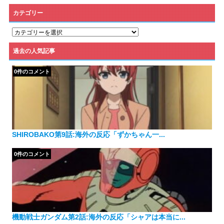
カテゴリー
カ
テ
ゴ
過去の人気記事
リ
ー
0件のコメント
SHIROBAKO第9話:海外の反応「ずかちゃん一...
0件のコメント
機動戦士ガンダム第2話:海外の反応「シャアは本当に...