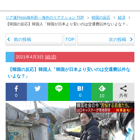
リア速Press海外部 – 海外のリアクション TOP
韓国の反応
経済
【韓国の反応】韓国人「韓国が日本より安いのは交通費以外ないよな？」
前の投稿
次の投稿
TOP
2021年4月3日
[
経済
]
【韓国の反応】韓国人「韓国が日本より安いのは交通費以外な
いよな？」
0
0
共有
10