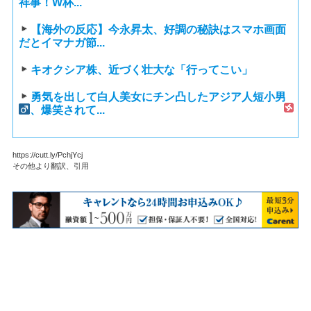
祥事！W杯...
【海外の反応】今永昇太、好調の秘訣はスマホ画面
だとイマナガ節...
キオクシア株、近づく壮大な「行ってこい」
勇気を出して白人美女にチン凸したアジア人短小男
、爆笑されて...
https://cutt.ly/PchjYcj
その他より翻訳、引用