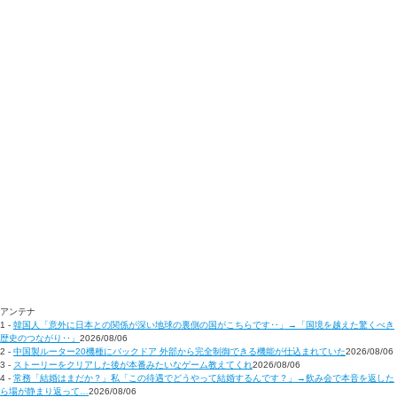
アンテナ
1 -
韓国人「意外に日本との関係が深い地球の裏側の国がこちらです‥」→「国境を越えた驚くべき
歴史のつながり‥」
2026/08/06
2 -
中国製ルーター20機種にバックドア 外部から完全制御できる機能が仕込まれていた
2026/08/06
3 -
ストーリーをクリアした後が本番みたいなゲーム教えてくれ
2026/08/06
4 -
常務「結婚はまだか？」私「この待遇でどうやって結婚するんです？」→飲み会で本音を返した
ら場が静まり返って…
2026/08/06