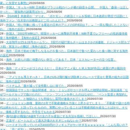
家』に失望する事態に
2026/08/06
25 -
中国人「サッカーW杯 日本紙がブラジル戦のベンチ横の録音を公開」 中国人「森保一は正し
かった」「後知恵の諸葛亮ばかり」
2026/08/06
26 -
【GAME】米政府が「マリオ」「ポケモン」の政治ミームを投稿し日本政府が懸念で話題に！
海外ファン「任天堂の法務部はどこ行ったんだ？」
2026/08/06
27 -
外国人「特に印象に残ってる最近の日本のアニメのOP/EDは？」→「一回も飛ばしたことない
わ」（海外の反応）
2026/08/06
28 -
外国人「2002年W杯は?」韓国サッカーに衝撃的不祥事！W杯予選でレフリーへの性的接待発
覚！海外騒然！【海外の反応】
2026/08/06
29 -
大谷翔平が25＆26号ホームラン、3安打の猛打賞もチームはまさかの6連敗、ドジャース対カブ
ス戦・実況スレの翻訳（海外の反応）
2026/08/06
30 -
海外「日本で初めて梅干しなるものを食べた」日本旅行で食べた変わった食べ物に対する海外
の反応
2026/08/06
31 -
海外「お前らの国に他愛のない対立ってある？」日本「エスカレーターの立つ位置」
2026/08/06
32 -
海外「ディズニーがゴミのようだ！」日本がアニメ化した米人気SF作品に絶賛の声が殺到中
2026/08/06
33 -
「アメリカも導入すべき！」日本のUS-2飛行艇が消防車とのレースで見せた驚異の能力が話題
に 海外の反応
2026/08/06
34 -
ベトナム人「腹が減って女性殺し山に捨てた」
2026/08/05
35 -
韓国国会でサッカー協会関係者、ホン・ミョンボやコーチを呼んだ聴聞会開始→国会議員「な
ぜワールドカップで負けたのだ」「ソン・フンミンを外したのはなぜだ」「ベント監督と再契約し
なかったのは？」と地獄のような意味なし質問が連発されてしまう
2026/07/30
36 -
イ・ジェミョン政権、最初の1年で不動産価格を力強く上昇させてしまう…「不動産で儲ける時
代は終わりだ」と語っていたものの、実際にやっていることは不動産供給を絞ることばかり。そり
ゃ、価格上昇するわな。中学生でもわかる
2026/07/30
37 -
俺(32歳)が職場の9歳年下の女の子を彼女にする方法を指南してほしい…
2026/07/30
38 -
正直ザ・ビートルズって過大評価されすぎじゃねないか？
2026/07/30
39 -
ハードオフに売っていた4万4000円のフィギュアがヤバすぎるｗｗｗｗｗｗ「こんな高いの？
ｗｗ」「逆に超安い」
2024/05/20