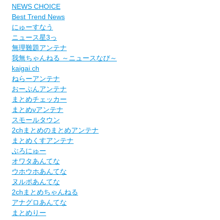
NEWS CHOICE
Best Trend News
にゅーすなう
ニュース星3っ
無理難題アンテナ
我無ちゃんねる ～ニュースなび～
kaigai.ch
ねらーアンテナ
おーぷんアンテナ
まとめチェッカー
まとめνアンテナ
スモールタウン
2chまとめのまとめアンテナ
まとめくすアンテナ
ぶろにゅー
オワタあんてな
ウホウホあんてな
ヌルポあんてな
2chまとめちゃんねる
アナグロあんてな
まとめりー