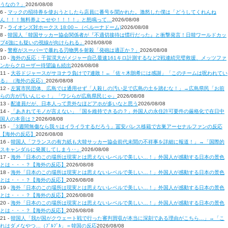
うなの？」
2026/08/08
6 -
マックの招待券を使おうとしたら店員に番号を聞かれた。激怒した僕は「どうしてくれんね
ん！！！無料券よこせや！！！！」と怒鳴って…
2026/08/08
7 -
ライオンズ対ホークス 18:00～（ベルーナドーム)
2026/08/08
8 -
韓国人「韓国サッカー協会関係者が『不適切接待は慣行だった』と衝撃発言！日韓ワールドカッ
プ4強にも疑いの視線が向けられる」
2026/08/08
9 -
警察がスーパーで暴れる刃物男を射殺「発砲は適正か？」
2026/08/08
10 -
海外の反応：千賀滉大がメジャー自己最速161キロ計測するなど2戦連続完璧救援、メッツファ
ンからクローザー待望論も続出
2026/08/08
11 -
大谷ドジャースがサヨナラ負けで7連敗！←「佐々木朗希には感謝」「このチームは呪われてい
る」（海外の反応）
2026/08/08
12 -
左翼市民団体、広島では通用せず「人殺しの汚い足で広島の土を踏むな！」→広島県民「お前
らの方が汚いんじゃ！」「ワシらが広島県民じゃ」
2026/08/08
13 -
配達員だが、日本人って意外なほどアホが多いなと思う
2026/08/08
14 -
「あきれてモノが言えない」「国を維持できるの？」外国人の永住許可要件の厳格化で在日中
国人の本音は？
2026/08/08
15 -
「3週間無傷なら我々はイライラするだろう」冨安パレス移籍で古巣アーセナルファンの反応
【海外の反応】
2026/08/08
16 -
韓国人「フランスの有力紙も大韓サッカー協会前代未聞の不祥事を詳細に報道！」→「国際的
スキャンダルに発展してしまう‥」
2026/08/08
17 -
海外「日本のこの場所は現実とは思えないレベルで美しい…！」外国人が感動する日本の景色
とは・・・？【海外の反応】
2026/08/08
18 -
海外「日本のこの場所は現実とは思えないレベルで美しい…！」外国人が感動する日本の景色
とは・・・？【海外の反応】
2026/08/08
19 -
海外「日本のこの場所は現実とは思えないレベルで美しい…！」外国人が感動する日本の景色
とは・・・？【海外の反応】
2026/08/08
20 -
海外「日本のこの場所は現実とは思えないレベルで美しい…！」外国人が感動する日本の景色
とは・・・？【海外の反応】
2026/08/08
21 -
韓国人「我が国がクウェート戦で行った審判買収が本当に深刻である理由がこちら…」→「こ
れはダメなやつ…（ﾌﾞﾙﾌﾞﾙ」＝韓国の反応
2026/08/08