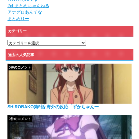
2chまとめちゃんねる
アナグロあんてな
まとめりー
カテゴリー
カ
テ
ゴ
過去の人気記事
リ
ー
0件のコメント
SHIROBAKO第9話:海外の反応「ずかちゃん一...
0件のコメント