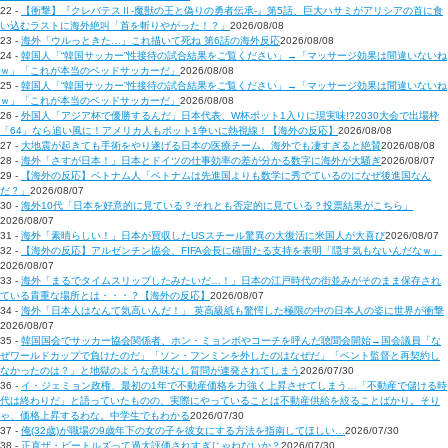
22 -
【衝撃】『クレバテスⅡ-魔獣の王と偽りの勇者伝承-』第5話、巨大ハサミがアリシアの首に食
い込むラストに海外絶叫「首を斬りやがった！？」
2026/08/08
23 -
海外「ウルっときた…」これ描いて死ね 第6話の海外反応
2026/08/08
24 -
韓国人「“韓国サッカー”性接待の試合結果をご覧ください」→「マッサージ効果は間違いないね
ｗ」「これが本当のベッドサッカーだ」
2026/08/08
25 -
韓国人「“韓国サッカー”性接待の試合結果をご覧ください」→「マッサージ効果は間違いないね
ｗ」「これが本当のベッドサッカーだ」
2026/08/08
26 -
外国人「アジア杯で優勝するんだ」日本代表、W杯ポット1入りに現実味!?2030大会で出場枠
「64」なら追い風に！アメリカ人もポット1争いに熱視線！【海外の反応】
2026/08/08
27 -
大地震が起きても手術をやり遂げる日本の医療チーム、海外でも凄すぎると絶賛
2026/08/08
28 -
海外「さすが日本！」日本とドイツの仕事効率の差が分かる数字に海外が大騒ぎ
2026/08/07
29 -
【海外の反応】ベトナム人「ベトナムは先進国よりも数学に秀でているのになぜ後進国なん
だ？」
2026/08/07
30 -
海外10代「日本を好意的に見ている？それとも否定的に見ている？投票結果がこちら」
2026/08/07
31 -
海外「素晴らしい！」日本が買収したUSスチール驚異の大復活に米国人が大喜び
2026/08/07
32 -
【海外の反応】アルゼンチン協会、FIFA会長に確固たる支持を表明「隠す気もないんだなｗ」
2026/08/07
33 -
海外「まるでタイムスリップしたみたいだ…！」日本の江戸時代の街並みがそのまま保存され
ている貴重な場所とは・・・？【海外の反応】
2026/08/07
34 -
海外「日本人はなんて気高いんだ！」 英高級紙も驚愕した極限の中の日本人の姿に世界が衝撃
2026/08/07
35 -
韓国国会でサッカー協会関係者、ホン・ミョンボやコーチを呼んだ聴聞会開始→国会議員「な
ぜワールドカップで負けたのだ」「ソン・フンミンを外したのはなぜだ」「ベント監督と再契約し
なかったのは？」と地獄のような意味なし質問が連発されてしまう
2026/07/30
36 -
イ・ジェミョン政権、最初の1年で不動産価格を力強く上昇させてしまう…「不動産で儲ける時
代は終わりだ」と語っていたものの、実際にやっていることは不動産供給を絞ることばかり。そり
ゃ、価格上昇するわな。中学生でもわかる
2026/07/30
37 -
俺(32歳)が職場の9歳年下の女の子を彼女にする方法を指南してほしい…
2026/07/30
38 -
正直ザ・ビートルズって過大評価されすぎじゃねないか？
2026/07/30