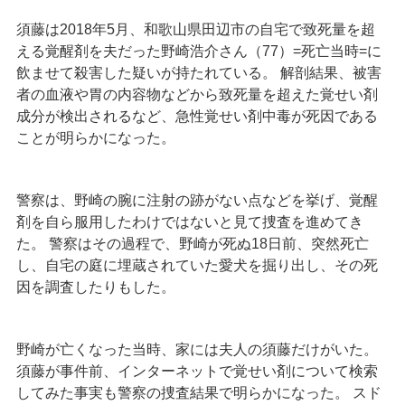
須藤は2018年5月、和歌山県田辺市の自宅で致死量を超
える覚醒剤を夫だった野崎浩介さん（77）=死亡当時=に
飲ませて殺害した疑いが持たれている。 解剖結果、被害
者の血液や胃の内容物などから致死量を超えた覚せい剤
成分が検出されるなど、急性覚せい剤中毒が死因である
ことが明らかになった。
警察は、野崎の腕に注射の跡がない点などを挙げ、覚醒
剤を自ら服用したわけではないと見て捜査を進めてき
た。 警察はその過程で、野崎が死ぬ18日前、突然死亡
し、自宅の庭に埋蔵されていた愛犬を掘り出し、その死
因を調査したりもした。
野崎が亡くなった当時、家には夫人の須藤だけがいた。
須藤が事件前、インターネットで覚せい剤について検索
してみた事実も警察の捜査結果で明らかになった。 スド