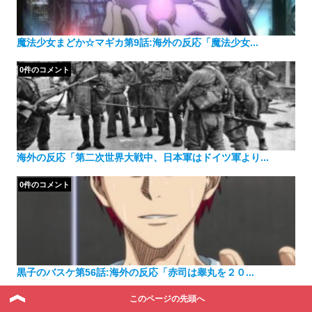
魔法少女まどか☆マギカ第9話:海外の反応「魔法少女...
0件のコメント
海外の反応「第二次世界大戦中、日本軍はドイツ軍より...
0件のコメント
黒子のバスケ第56話:海外の反応「赤司は睾丸を２０...
このページの先頭へ
0件のコメント