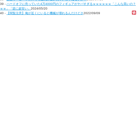
39 -
ハードオフに売っていた4万4000円のフィギュアがヤバすぎるｗｗｗｗｗｗ「こんな高いの？
ｗｗ」「逆に超安い」
2024/05/20
40 -
【閲覧注意】俺が近くにいると機械が壊れるんだけどさ
2022/09/09