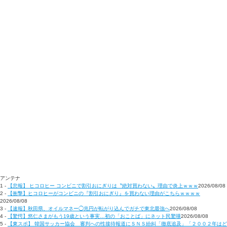
アンテナ
1 -
【悲報】 ヒコロヒー コンビニで割引おにぎりは〝絶対買わない〟理由で炎上ｗｗｗ
2026/08/08
2 -
【衝撃】ヒコロヒーがコンビニの『割引おにぎり』を買わない理由がこちらｗｗｗｗ
2026/08/08
3 -
【速報】秋田県、オイルマネー◯兆円が転がり込んでガチで東北最強へ
2026/08/08
4 -
【驚愕】悠仁さまがもう19歳という事実…初の「おことば」にネット民驚嘆
2026/08/08
5 -
【東スポ】 韓国サッカー協会 審判への性接待報道にＳＮＳ紛糾「徹底追及」「２００２年はど