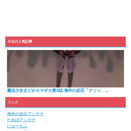
今日の人気記事
魔法少女まどか☆マギカ第3話:海外の反応「クソッ、...
リンク
海外の反応アンテナ
だめぽアンテナ
にゅーもふ