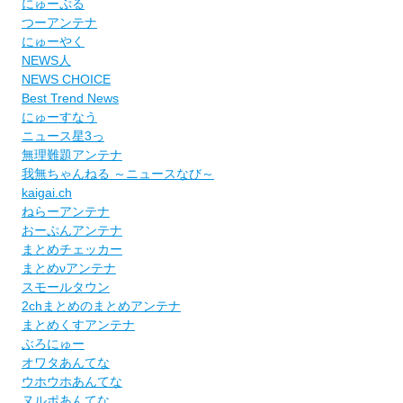
にゅーぷる
つーアンテナ
にゅーやく
NEWS人
NEWS CHOICE
Best Trend News
にゅーすなう
ニュース星3っ
無理難題アンテナ
我無ちゃんねる ～ニュースなび～
kaigai.ch
ねらーアンテナ
おーぷんアンテナ
まとめチェッカー
まとめνアンテナ
スモールタウン
2chまとめのまとめアンテナ
まとめくすアンテナ
ぶろにゅー
オワタあんてな
ウホウホあんてな
ヌルポあんてな