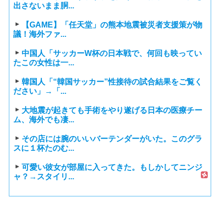
出さないまま胴...
【GAME】「任天堂」の熊本地震被災者支援策が物
議！海外ファ...
中国人「サッカーW杯の日本戦で、何回も映ってい
たこの女性は一...
韓国人「“韓国サッカー”性接待の試合結果をご覧く
ださい」→「...
大地震が起きても手術をやり遂げる日本の医療チー
ム、海外でも凄...
その店には腕のいいバーテンダーがいた。このグラ
スに１杯たのむ...
可愛い彼女が部屋に入ってきた。もしかしてニンジ
ャ？→スタイリ...