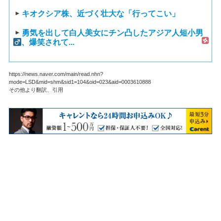
キオクシア株、近づく壮大な「行ってこい」
勇気を出して白人美女にチン凸したアジア人短小男
、爆笑されて...
https://news.naver.com/main/read.nhn?
mode=LSD&mid=shm&sid1=104&oid=023&aid=0003610888
その他より翻訳、引用