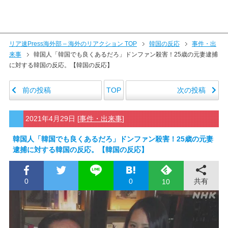
リア速Press海外部 – 海外のリアクション TOP
韓国の反応
事件・出
来事
韓国人「韓国でも良くあるだろ」ドンファン殺害！25歳の元妻逮捕
に対する韓国の反応。【韓国の反応】
前の投稿
次の投稿
TOP
2021年4月29日
[
事件・出来事
]
韓国人「韓国でも良くあるだろ」ドンファン殺害！25歳の元妻
逮捕に対する韓国の反応。【韓国の反応】
0
0
共有
10