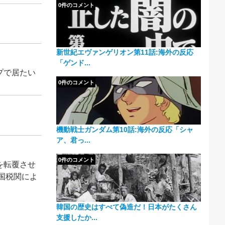
0件のコメント
新世紀エヴァンゲリオン第11話:海外の反応
「ゲンド...
プで居たい
0件のコメント
機動戦士ガンダム第10話:海外の反応「シャ
ア、君っ...
0件のコメント
を転覆させ
国税関によ
韓国の歴史はすべて偽造だ！日本がたくさん
支援したか...