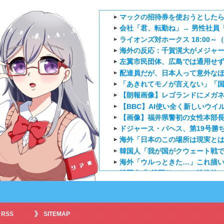
マックの招待券を使おうとしたら
会社「君、転勤ね」→ 男性社員「
ライオンズ対ホークス 18:00～
海外の反応：千賀滉大がメジャー自
左翼市民団体、広島では通用せず
配達員だが、日本人って意外な
「あきれてモノが言えない」「国
【朗報画像】レゴランドにメガネお姉
【BBC】AI使い全く新しいウイ
【画像】福井県警初の女性本部
ドジャース・パヘス、第19号勝
海外「日本のこの場所は現実とは
韓国人「我が国がクウェート戦で
海外「ウルっときた…」これ描い
韓国人「“韓国サッカー”性接待の
外国人「日本のアニメに出てく
海外「新キャラもヤバいｗ」ヤニ
外国人「特に印象に残ってる最近の
RSS
SITEMAP
【海外の反応】正反対な君と僕2