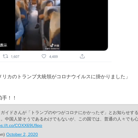
メリカのトランプ大統領がコロナウイルスに掛かりました」
拍手！！
、ガイドさんが「トランプのやつがコロナにかかったぞ」とお知らせす
る。中国人皆そうであるわけでもないが、この国では、普通の人々でも
ps://t.co/COXX69U9po
on)
October 2, 2020