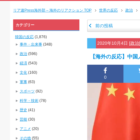
リア速Press海外部 – 海外のリアクション TOP
世界の反応
政治
カテゴリー
前の投稿
韓国の反応
(1,876)
2020年10月4日
[
政治
事件・出来事
(348)
政治
(596)
【海外の反応】中国
経済
(543)
文化
(160)
0
軍事
(63)
スポーツ
(92)
科学・技術
(78)
歴史
(41)
芸能
(30)
アニメ
(20)
その他
(55)