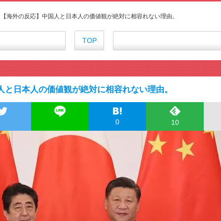
海外「お前らにとってのマジで
『アニメ海外の反応』幼女戦記Ⅱ
【海外の反応】中国人と日本人の価値観が絶対に相容れない理由。
海外「日本のアニメは世界観や設
外国人「ひどい奴なのに視聴者
TOP
海外の反応アニメ【ONE PIEC
海外「お堅いうちの家族に見せ
]
海外の反応【HUNTER×HUNT
海外「伏線回収凄すぎ…」アニメ
人と日本人の価値観が絶対に相容れない理由。
『アニメ海外の反応』無職転生Ⅲ
【朗報】齋藤飛鳥、前屈みで完
155cm55kgの女性の食事より2
0
10
舌を絡ませて、唾液交換して──
舌を絡ませて、唾液交換して──
すまん熊本やがコンビニに食品
【戦争は話し合いで解決】と主張
海外「日本よ、お前がナンバーワ
正直ザ・ビートルズって過大評
まとめチェッカーは閉鎖しました
まとめチェッカーは閉鎖しました
ハードオフに売っていた4万400