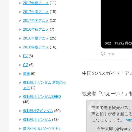
2017年夏アニメ
(11)
2017年春アニメ
(15)
2017年冬アニメ
(13)
2016年秋アニメ
(7)
2016年夏アニメ
(25)
2016年春アニメ
(16)
PV
(6)
CG
(6)
中国のバスガイド「ア
痛車
(6)
機動戦士ガンダム 逆襲のシ
ャア
(1)
観光客「いえーい！」
機動戦士ガンダムSEED
(48)
中国で走る観光バス
機動戦士Zガンダム
(50)
声と拍手が巻き起こ
機動戦士ガンダム
(43)
になってしまう。
htt
— 石平太郎 (@liyony
魔法少女まどか☆マギカ