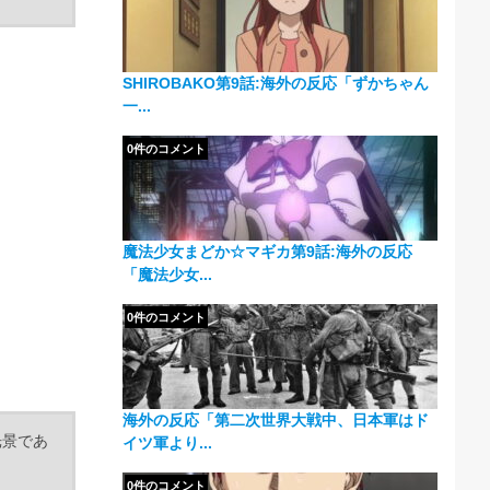
SHIROBAKO第9話:海外の反応「ずかちゃん
一...
0件のコメント
魔法少女まどか☆マギカ第9話:海外の反応
「魔法少女...
0件のコメント
海外の反応「第二次世界大戦中、日本軍はド
光景であ
イツ軍より...
0件のコメント