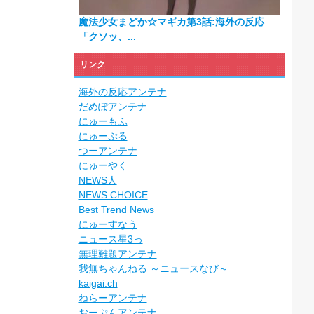
魔法少女まどか☆マギカ第3話:海外の反応
「クソッ、...
リンク
海外の反応アンテナ
だめぽアンテナ
にゅーもふ
にゅーぷる
つーアンテナ
にゅーやく
NEWS人
NEWS CHOICE
Best Trend News
にゅーすなう
ニュース星3っ
無理難題アンテナ
我無ちゃんねる ～ニュースなび～
kaigai.ch
ねらーアンテナ
おーぷんアンテナ