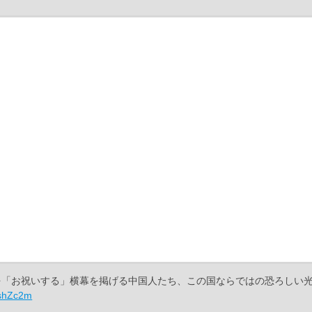
を「お祝いする」横幕を掲げる中国人たち、この国ならではの恐ろしい
CshZc2m