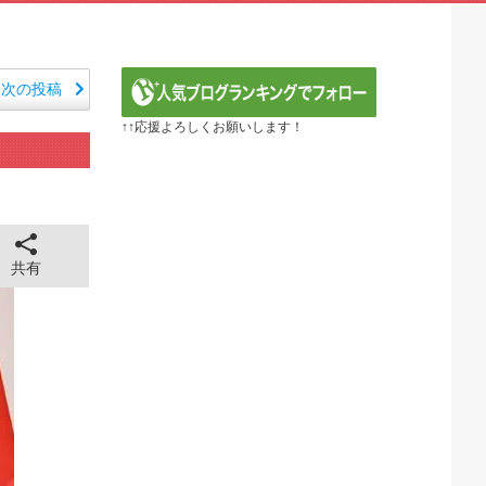
笑える日本アニメ教えて」
 第5話
定の作り込みが半端じゃない…！」外国人を夢中ににする世...
から愛される日本のアニメキャラがこちら」（海外の反応）
次の投稿
E】第1172話感想「ちょっと今はルフィを擁護する...
↑↑応援よろしくお願いします！
るべき日本アニメはなんだろう？」
ER】第416話感想「おいおい、文字が少なくてスッ...
『黄泉のツガイ』第17話 海外反応
 ～異世界行ったら本気だす～（3期） 第6話
全に見えてる動画が拡散されてしまう…
43cm120kgのダチョウの食事の方がヘルシー...
共有
 ちゅっちゅしながらの濃厚エッ画像♪
 ちゅっちゅしながらの濃厚エッ画像♪
も水もない
していたひろゆきさん ゆたぼんにとどめを刺されるｗｗｗ
ンだ」 熊本地震直後の日本の対応のスピードに世界が衝撃
価されすぎじゃねないか？
。RSSの解除をお願いします。
。RSSの解除をお願いします。
0円のフィギュアがヤバすぎるｗｗｗｗｗｗ「こんな高い...