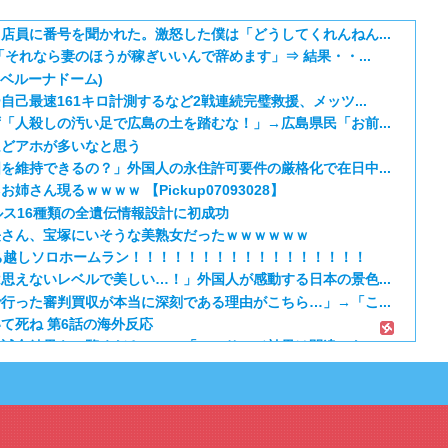
店員に番号を聞かれた。激怒した僕は「どうしてくれんねん...
それなら妻のほうが稼ぎいいんで辞めます」⇒ 結果・・...
（ベルーナドーム)
己最速161キロ計測するなど2戦連続完璧救援、メッツ...
「人殺しの汚い足で広島の土を踏むな！」→広島県民「お前...
ほどアホが多いなと思う
を維持できるの？」外国人の永住許可要件の厳格化で在日中...
さん現るｗｗｗｗ 【Pickup07093028】
ルス16種類の全遺伝情報設計に初成功
長さん、宝塚にいそうな美熟女だったｗｗｗｗｗｗ
ち越しソロホームラン！！！！！！！！！！！！！！！！！
思えないレベルで美しい…！」外国人が感動する日本の景色...
行った審判買収が本当に深刻である理由がこちら…」→「こ...
て死ね 第6話の海外反応
試合結果をご覧ください」→「マッサージ効果は間違いな...
るネコｗｗｗ」（海外の反応）
ねこ第6話の海外反応
日本のアニメのOP/EDは？」→「一回も飛ばしたこと...
期 5話：西から告白いくとは、ようやった！