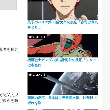
黒子のバスケ第56話:海外の反応「赤司は睾丸
を２０...
。
0件のコメント
導者を批判
機動戦士ガンダム第2話:海外の反応「シャア
は本当に...
0件のコメント
人がどんな人
韓国の反応「日本は世界最高水準、10年以上
が彼らを救
遅れを取...