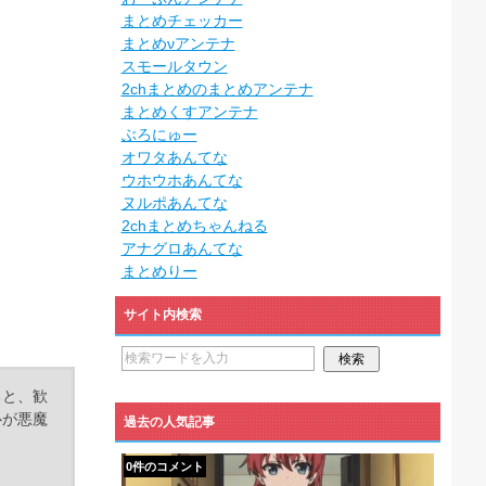
まとめチェッカー
まとめνアンテナ
スモールタウン
2chまとめのまとめアンテナ
まとめくすアンテナ
ぶろにゅー
オワタあんてな
ウホウホあんてな
ヌルポあんてな
2chまとめちゃんねる
アナグロあんてな
まとめりー
サイト内検索
ると、歓
心が悪魔
過去の人気記事
0件のコメント