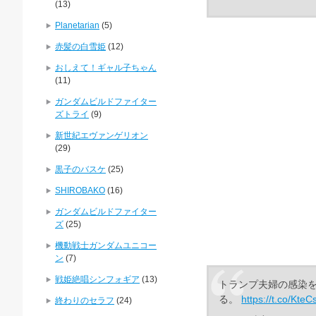
(13)
Planetarian
(5)
赤髪の白雪姫
(12)
おしえて！ギャル子ちゃん
(11)
ガンダムビルドファイター
ズトライ
(9)
新世紀エヴァンゲリオン
(29)
黒子のバスケ
(25)
SHIROBAKO
(16)
ガンダムビルドファイター
ズ
(25)
機動戦士ガンダムユニコー
ン
(7)
戦姫絶唱シンフォギア
(13)
トランプ夫婦の感染
る。
https://t.co/Kte
終わりのセラフ
(24)