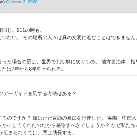
on)
October 2, 2020
同じ。911の時も。
ていない。 その場所の人々は真の文明に進むことはできません
言った場合の罰は、世界で北朝鮮に次ぐもの。 地方自治体、指
、または7年から8年罰せられる。
 ツアーガイドを罰する方法はある？
するのですか？ 彼はただ言論の自由を行使した。 実際、中国
らかにしてくれたのだから感謝すべきでしょうか？ なぜ私たち
がが広まらなくては、悪は助長する。