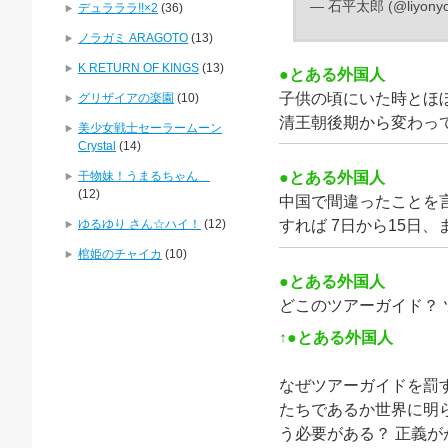
— 石平太郎 (@liyony
デュラララ!!×2
(36)
ノラガミ ARAGOTO
(13)
K RETURN OF KINGS
(13)
●とある外国人
子供の頃にいた時とほぼ
グリザイアの楽園
(10)
清王朝後期から変わっ
美少女戦士セーラームーン
Crystal
(14)
干物妹！うまるちゃん
●とある外国人
(12)
中国で間違ったことを
ゆるゆり さん☆ハイ！
(12)
すれば 7日から15日
棺姫のチャイカ
(10)
●とある外国人
どこのツアーガイド？
↑●とある外国人
なぜツアーガイドを罰
たちであるか世界に明
う必要がある？ 正義