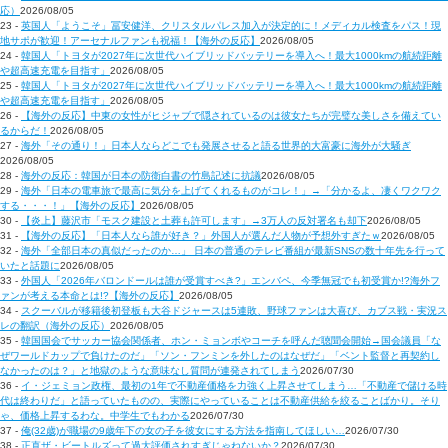
応）
2026/08/05
23 -
英国人「ようこそ」冨安健洋、クリスタルパレス加入が決定的に！メディカル検査をパス！現
地サポが歓迎！アーセナルファンも祝福！【海外の反応】
2026/08/05
24 -
韓国人「トヨタが2027年に次世代ハイブリッドバッテリーを導入へ！最大1000kmの航続距離
や超高速充電を目指す」
2026/08/05
25 -
韓国人「トヨタが2027年に次世代ハイブリッドバッテリーを導入へ！最大1000kmの航続距離
や超高速充電を目指す」
2026/08/05
26 -
【海外の反応】中東の女性がヒジャブで隠されているのは彼女たちが完璧な美しさを備えてい
るからだ！
2026/08/05
27 -
海外「その通り！」日本人ならどこでも発展させると語る世界的大富豪に海外が大騒ぎ
2026/08/05
28 -
海外の反応：韓国が日本の防衛白書の竹島記述に抗議
2026/08/05
29 -
海外「日本の電車旅で最高に気分を上げてくれるものがコレ！」→「分かるよ、凄くワクワク
する・・・！」【海外の反応】
2026/08/05
30 -
【炎上】藤沢市「モスク建設と土葬も許可します」→3万人の反対署名も却下
2026/08/05
31 -
【海外の反応】「日本人なら誰が好き？」外国人が選んだ人物が予想外すぎたｗ
2026/08/05
32 -
海外「全部日本の真似だったのか…」 日本の普通のテレビ番組が最新SNSの数十年先を行って
いたと話題に
2026/08/05
33 -
外国人「2026年バロンドールは誰が受賞すべき?」エンバペ、今季無冠でも初受賞か!?海外フ
ァンが考える本命とは!?【海外の反応】
2026/08/05
34 -
スクーバルが移籍後初登板も大谷ドジャースは5連敗、野球ファンは大喜び、カブス戦・実況ス
レの翻訳（海外の反応）
2026/08/05
35 -
韓国国会でサッカー協会関係者、ホン・ミョンボやコーチを呼んだ聴聞会開始→国会議員「な
ぜワールドカップで負けたのだ」「ソン・フンミンを外したのはなぜだ」「ベント監督と再契約し
なかったのは？」と地獄のような意味なし質問が連発されてしまう
2026/07/30
36 -
イ・ジェミョン政権、最初の1年で不動産価格を力強く上昇させてしまう…「不動産で儲ける時
代は終わりだ」と語っていたものの、実際にやっていることは不動産供給を絞ることばかり。そり
ゃ、価格上昇するわな。中学生でもわかる
2026/07/30
37 -
俺(32歳)が職場の9歳年下の女の子を彼女にする方法を指南してほしい…
2026/07/30
38 -
正直ザ・ビートルズって過大評価されすぎじゃねないか？
2026/07/30