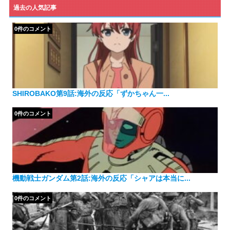
ゴ
過去の人気記事
リ
ー
0件のコメント
SHIROBAKO第9話:海外の反応「ずかちゃん一...
0件のコメント
機動戦士ガンダム第2話:海外の反応「シャアは本当に...
0件のコメント