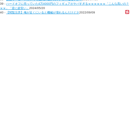
39 -
ハードオフに売っていた4万4000円のフィギュアがヤバすぎるｗｗｗｗｗｗ「こんな高いの？
ｗｗ」「逆に超安い」
2024/05/20
40 -
【閲覧注意】俺が近くにいると機械が壊れるんだけどさ
2022/09/09