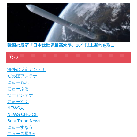
韓国の反応「日本は世界最高水準、10年以上遅れを取...
リンク
海外の反応アンテナ
だめぽアンテナ
にゅーもふ
にゅーぷる
つーアンテナ
にゅーやく
NEWS人
NEWS CHOICE
Best Trend News
にゅーすなう
ニュース星3っ