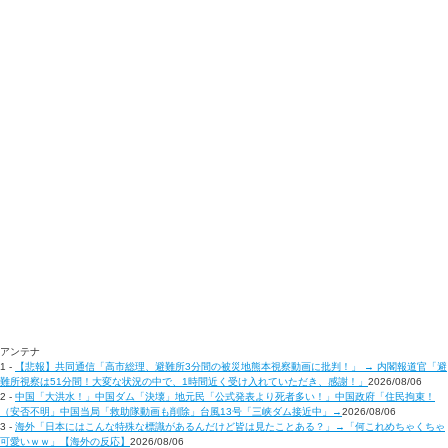
アンテナ
1 -
【悲報】共同通信「高市総理、避難所3分間の被災地熊本視察動画に批判！」 → 内閣報道官「避
難所視察は51分間！大変な状況の中で、1時間近く受け入れていただき、感謝！」
2026/08/06
2 -
中国「大洪水！」中国ダム「決壊」地元民「公式発表より死者多い！」中国政府「住民拘束！
（安否不明」中国当局「救助隊動画も削除」台風13号「三峡ダム接近中」→
2026/08/06
3 -
海外「日本にはこんな特殊な標識があるんだけど皆は見たことある？」→「何これめちゃくちゃ
可愛いｗｗ」【海外の反応】
2026/08/06