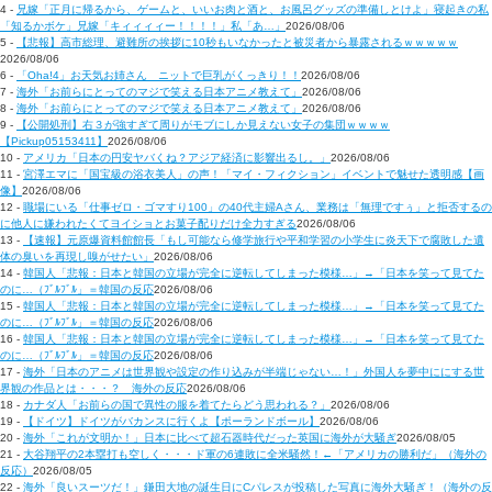
4 -
兄嫁「正月に帰るから、ゲームと、いいお肉と酒と、お風呂グッズの準備しとけよ」寝起きの私
「知るかボケ」兄嫁「キィィィィー！！！！」私「あ…」
2026/08/06
5 -
【悲報】高市総理、避難所の挨拶に10秒もいなかったと被災者から暴露されるｗｗｗｗｗ
2026/08/06
6 -
「Oha!4」お天気お姉さん ニットで巨乳がくっきり！！
2026/08/06
7 -
海外「お前らにとってのマジで笑える日本アニメ教えて」
2026/08/06
8 -
海外「お前らにとってのマジで笑える日本アニメ教えて」
2026/08/06
9 -
【公開処刑】右３が強すぎて周りがモブにしか見えない女子の集団ｗｗｗｗ
【Pickup05153411】
2026/08/06
10 -
アメリカ「日本の円安ヤバくね？アジア経済に影響出るし。」
2026/08/06
11 -
宮澤エマに「国宝級の浴衣美人」の声！「マイ・フィクション」イベントで魅せた透明感【画
像】
2026/08/06
12 -
職場にいる「仕事ゼロ・ゴマすり100」の40代主婦Aさん、業務は「無理ですぅ」と拒否するの
に他人に嫌われたくてヨイショとお菓子配りだけ全力すぎる
2026/08/06
13 -
【速報】元原爆資料館館長「もし可能なら修学旅行や平和学習の小学生に炎天下で腐敗した遺
体の臭いを再現し嗅がせたい」
2026/08/06
14 -
韓国人「悲報：日本と韓国の立場が完全に逆転してしまった模様…」→「日本を笑って見てた
のに…（ﾌﾞﾙﾌﾞﾙ」＝韓国の反応
2026/08/06
15 -
韓国人「悲報：日本と韓国の立場が完全に逆転してしまった模様…」→「日本を笑って見てた
のに…（ﾌﾞﾙﾌﾞﾙ」＝韓国の反応
2026/08/06
16 -
韓国人「悲報：日本と韓国の立場が完全に逆転してしまった模様…」→「日本を笑って見てた
のに…（ﾌﾞﾙﾌﾞﾙ」＝韓国の反応
2026/08/06
17 -
海外「日本のアニメは世界観や設定の作り込みが半端じゃない…！」外国人を夢中ににする世
界観の作品とは・・・？ 海外の反応
2026/08/06
18 -
カナダ人「お前らの国で異性の服を着てたらどう思われる？」
2026/08/06
19 -
【ドイツ】ドイツがバカンスに行くよ【ポーランドボール】
2026/08/06
20 -
海外「これが文明か！」日本に比べて超石器時代だった英国に海外が大騒ぎ
2026/08/05
21 -
大谷翔平の2本塁打も空しく・・・ド軍の6連敗に全米騒然！←「アメリカの勝利だ」（海外の
反応）
2026/08/05
22 -
海外「良いスーツだ！」鎌田大地の誕生日にCパレスが投稿した写真に海外大騒ぎ！（海外の反