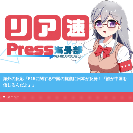
海外の反応「F15に関する中国の抗議に日本が反発！『誰が中国を
信じるんだよ』」
メニュー