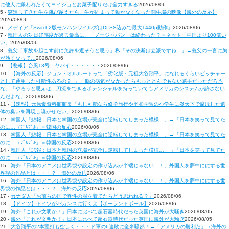
に他人に嫌われたくてヨイショとお菓子配りだけ全力すぎる
2026/08/06
5 -
突進してきた牛を跳び越えたら、牛が固まって動かなくなった闘牛場の映像【海外の反応】
2026/08/06
6 -
メディア「Switch2版モンハンワイルズはDLSS込みで最大1440p動作」
2026/08/06
7 -
韓国人の対日好感度が過去最高に、「ノージャパン」は終わった？＝ネット「中国より100倍い
い」
2026/08/06
8 -
義父「事故を起こす前に免許を返そうと思う」私「その決断は立派ですね…」→義父の一言に胸
が熱くなって…
2026/08/06
9 -
【悲報】台風13号、ヤバイ・・・・・・
2026/08/06
10 -
【海外の反応】ジョン・オルルードって「劣化版・元祖大谷翔平」になれるくらいピッチャー
として通用した可能性あるの？ → 「脳の病気がなかったらもっととんでもない選手だっただろう
な」「やろうと思えば二刀流をできるポテンシャルを持っていてもアメリカのシステムが許さない
んだよな」
2026/08/06
11 -
【速報】元原爆資料館館長「もし可能なら修学旅行や平和学習の小学生に炎天下で腐敗した遺
体の臭いを再現し嗅がせたい」
2026/08/06
12 -
韓国人「悲報：日本と韓国の立場が完全に逆転してしまった模様…」→「日本を笑って見てた
のに…（ﾌﾞﾙﾌﾞﾙ」＝韓国の反応
2026/08/06
13 -
韓国人「悲報：日本と韓国の立場が完全に逆転してしまった模様…」→「日本を笑って見てた
のに…（ﾌﾞﾙﾌﾞﾙ」＝韓国の反応
2026/08/06
14 -
韓国人「悲報：日本と韓国の立場が完全に逆転してしまった模様…」→「日本を笑って見てた
のに…（ﾌﾞﾙﾌﾞﾙ」＝韓国の反応
2026/08/06
15 -
海外「日本のアニメは世界観や設定の作り込みが半端じゃない…！」外国人を夢中ににする世
界観の作品とは・・・？ 海外の反応
2026/08/06
16 -
海外「日本のアニメは世界観や設定の作り込みが半端じゃない…！」外国人を夢中ににする世
界観の作品とは・・・？ 海外の反応
2026/08/06
17 -
カナダ人「お前らの国で異性の服を着てたらどう思われる？」
2026/08/06
18 -
【ドイツ】ドイツがバカンスに行くよ【ポーランドボール】
2026/08/06
19 -
海外「これが文明か！」日本に比べて超石器時代だった英国に海外が大騒ぎ
2026/08/05
20 -
海外「これが文明か！」日本に比べて超石器時代だった英国に海外が大騒ぎ
2026/08/05
21 -
大谷翔平の2本塁打も空しく・・・ド軍の6連敗に全米騒然！←「アメリカの勝利だ」（海外の