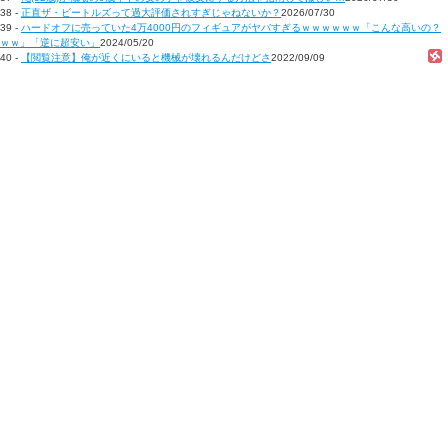
38 -
正直ザ・ビートルズって過大評価されすぎじゃねないか？
2026/07/30
39 -
ハードオフに売っていた4万4000円のフィギュアがヤバすぎるｗｗｗｗｗｗ「こんな高いの？
ｗｗ」「逆に超安い」
2024/05/20
40 -
【閲覧注意】俺が近くにいると機械が壊れるんだけどさ
2022/09/09