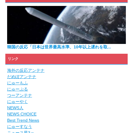
韓国の反応「日本は世界最高水準、10年以上遅れを取...
リンク
海外の反応アンテナ
だめぽアンテナ
にゅーもふ
にゅーぷる
つーアンテナ
にゅーやく
NEWS人
NEWS CHOICE
Best Trend News
にゅーすなう
ニュース星3っ