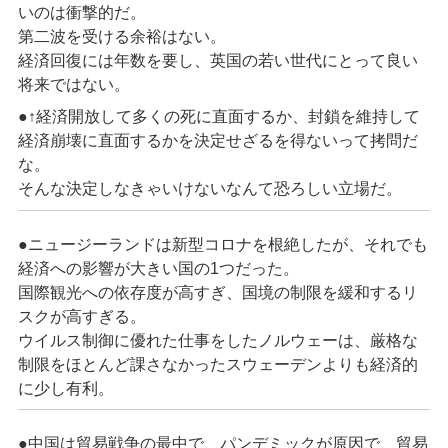
いのは衝撃的だ。
第二波を受ける余裕はない。
経済回復には年数を要し、英国の若い世代にとって良い
将来ではない。
●↑経済開放して多くの死に直面するか、封鎖を維持して
経済崩壊に直面するかを決定せざるを得ないって拷問だ
な。
そんな決定しなきゃいけないなんて恐ろしい立場だ。
●ニュージーランドは新型コロナを根絶したが、それでも
経済への影響が大きい国の1つだった。
国際観光への依存度が高すぎ、国境の制限を緩和するリ
スクが高すぎる。
ウイルス制御に優れた仕事をしたノルウェーは、厳格な
制限をほとんど課さなかったスウェーデンよりも経済的
に少し有利。
●中国は貿易戦争の最中で、パンデミックが原因で、貿易