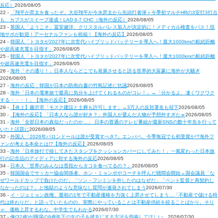
反応）
2026/08/05
22 -
「翔平が昇太を食ったぞ」大谷翔平が今永昇太から先頭打者弾＋今季初マルチHRの3安打3打点
も、カブスがスイープ達成！LAD 6-7 CHC（海外の反応）
2026/08/05
23 -
英国人「ようこそ」冨安健洋、クリスタルパレス加入が決定的に！メディカル検査をパス！現
地サポが歓迎！アーセナルファンも祝福！【海外の反応】
2026/08/05
24 -
韓国人「トヨタが2027年に次世代ハイブリッドバッテリーを導入へ！最大1000kmの航続距離
や超高速充電を目指す」
2026/08/05
25 -
韓国人「トヨタが2027年に次世代ハイブリッドバッテリーを導入へ！最大1000kmの航続距離
や超高速充電を目指す」
2026/08/05
26 -
海外「その通り！」日本人ならどこでも発展させると語る世界的大富豪に海外が大騒ぎ
2026/08/05
27 -
海外の反応：韓国が日本の防衛白書の竹島記述に抗議
2026/08/05
28 -
海外「日本の電車旅で最高に気分を上げてくれるものがコレ！」→「分かるよ、凄くワクワク
する・・・！」【海外の反応】
2026/08/05
29 -
【炎上】藤沢市「モスク建設と土葬も許可します」→3万人の反対署名も却下
2026/08/05
30 -
【海外の反応】「日本人なら誰が好き？」外国人が選んだ人物が予想外すぎたｗ
2026/08/05
31 -
海外「全部日本の真似だったのか…」 日本の普通のテレビ番組が最新SNSの数十年先を行って
いたと話題に
2026/08/05
32 -
外国人「2026年バロンドールは誰が受賞すべき?」エンバペ、今季無冠でも初受賞か!?海外フ
ァンが考える本命とは!?【海外の反応】
2026/08/05
33 -
海外「日本旅行で捺してきたスタンプをクッションカバーにしてみた！」一風変わった日本旅
行の記念品のアイディアに対する海外の反応
2026/08/05
34 -
日本人「世界のみんなは普段からタコを食べてるの？」
2026/08/05
35 -
韓国国会でサッカー協会関係者、ホン・ミョンボやコーチを呼んだ聴聞会開始→国会議員「な
ぜワールドカップで負けたのだ」「ソン・フンミンを外したのはなぜだ」「ベント監督と再契約し
なかったのは？」と地獄のような意味なし質問が連発されてしまう
2026/07/30
36 -
イ・ジェミョン政権、最初の1年で不動産価格を力強く上昇させてしまう…「不動産で儲ける時
代は終わりだ」と語っていたものの、実際にやっていることは不動産供給を絞ることばかり。そり
ゃ、価格上昇するわな。中学生でもわかる
2026/07/30
37 -
俺(32歳)が職場の9歳年下の女の子を彼女にする方法を指南してほしい…
2026/07/30