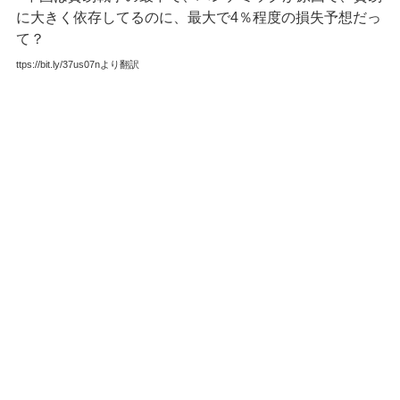
に大きく依存してるのに、最大で4％程度の損失予想だっ
て？
ttps://bit.ly/37us07nより翻訳