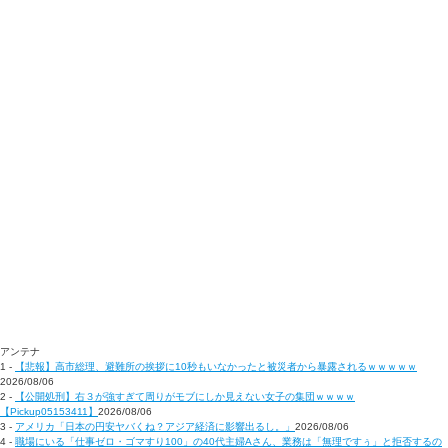
アンテナ
1 -
【悲報】高市総理、避難所の挨拶に10秒もいなかったと被災者から暴露されるｗｗｗｗｗ
2026/08/06
2 -
【公開処刑】右３が強すぎて周りがモブにしか見えない女子の集団ｗｗｗｗ
【Pickup05153411】
2026/08/06
3 -
アメリカ「日本の円安ヤバくね？アジア経済に影響出るし。」
2026/08/06
4 -
職場にいる「仕事ゼロ・ゴマすり100」の40代主婦Aさん、業務は「無理ですぅ」と拒否するの