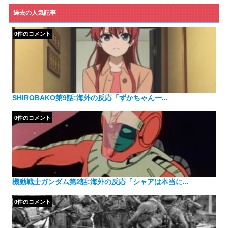
テ
ゴ
過去の人気記事
リ
ー
0件のコメント
SHIROBAKO第9話:海外の反応「ずかちゃん一...
0件のコメント
機動戦士ガンダム第2話:海外の反応「シャアは本当に...
0件のコメント