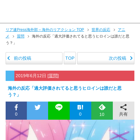
リア速Press海外部 – 海外のリアクション TOP
世界の反応
アニ
メ
質問
海外の反応「過大評価されてると思うヒロインは誰だと思
う？」
前の投稿
次の投稿
TOP
2019年6月12日
[
質問
]
海外の反応「過大評価されてると思うヒロインは誰だと思
う？」
0
0
共有
10