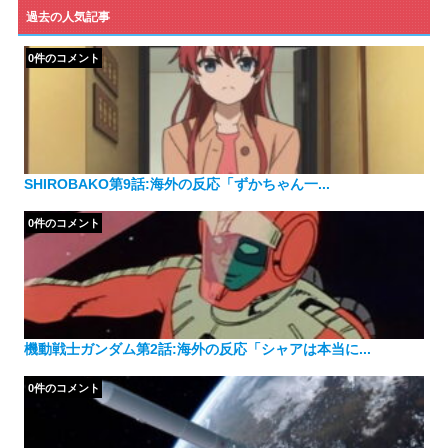
ゴ
過去の人気記事
リ
ー
0件のコメント
SHIROBAKO第9話:海外の反応「ずかちゃん一...
0件のコメント
機動戦士ガンダム第2話:海外の反応「シャアは本当に...
0件のコメント