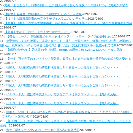
2026/08/07
5 -
海外「あるある！」日本を旅行した外国人が患う新たな症状「日本後PTSD」に海外が大騒ぎ
2026/08/07
6 -
【衝撃】若者達「株取引をゲーム感覚にしたろ！」→結果
2026/08/07
7 -
【は？】大阪府泉南市の公立小学校でイスラムのいい所を学ぶ
2026/08/07
8 -
【画像】日本を代表する大物漫画家、高市早苗と小泉進次郎にガチギレ 痛烈な風刺漫画を投稿
2026/08/07
9 -
【画像】女の子「ねー、ドライヤーかけて？♡」
2026/08/07
10 -
【聯合ニュース】 韓国在住の日本人女性インフルエンサー ライブ配信中に死亡
2026/08/07
11 -
欠勤連絡してきた後輩を「未読スルー」して強引に出勤させた。無事に終わった夜、後輩から
届いた「意味深なLINE」の内容に血の気が引いた話←完全に未読スルー見抜かれてて草
2026/08/07
12 -
【5期該当者なし】乃木坂46金川紗耶、rienda 20周年を飾る26AW LOOKモデルに就任
2026/08/07
13 -
【速報】万年赤字のインドネシア新幹線。負債を埋めるため政府が過半数の株式を引き受ける
2026/08/07
14 -
韓国人「大韓航空の熊本地震飲料水支援に対する日本人の反応をご覧ください・・・」→「」
2026/08/07
15 -
韓国人「大韓航空の熊本地震飲料水支援に対する日本人の反応をご覧ください・・・」→「」
2026/08/07
16 -
韓国人「大韓航空の熊本地震飲料水支援に対する日本人の反応をご覧ください・・・」→「」
2026/08/07
17 -
イチローさん「僕は本を読まない。好きなアニメはドラゴンボール」【海外の反応】
2026/08/07
18 -
イチローさん「僕は本を読まない。好きなアニメはドラゴンボール」【海外の反応】
2026/08/07
19 -
韓国人「悲報：FIFA会長にさえ2002年W杯で韓国が審判を買収していたと思われていた模様…
（ﾌﾞﾙﾌﾞﾙ」＝韓国の反応
2026/08/07
20 -
【GAME】「任天堂」のパッケージ版売上38.5%維持に衝撃！海外ファン「カートリッジこそ
至高」
2026/08/07
21 -
海外「新キャラもヤバいｗ」ヤニねこ第6話の海外反応
2026/08/07