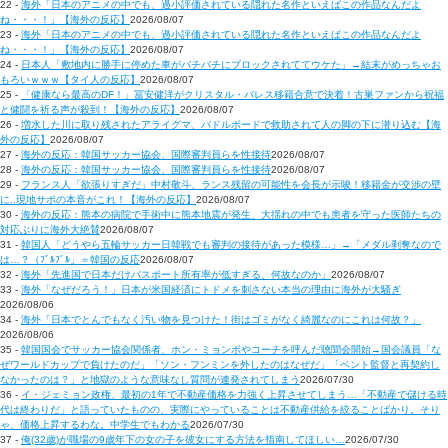
22 -
海外「日本のアニメの中でも、過小評価されている隠れた名作といえばこの作品なんだよ
ね・・・！」【海外の反応】
2026/08/07
23 -
海外「日本のアニメの中でも、過小評価されている隠れた名作といえばこの作品なんだよ
ね・・・！」【海外の反応】
2026/08/07
24 -
日本人「敷地内に勝手に停めた車がバチバチにブロックされててウケた」→結末がめっちゃお
もろいｗｗｗ【タイ人の反応】
2026/08/07
25 -
「健康なら最高のDF！」冨安健洋がクリスタル・パレス移籍合意で決着！古巣ファンから祝福
と健闘を祈る声が殺到！【海外の反応】
2026/08/07
26 -
増水した川に取り残されたアライグマ、パドルボードで救助されて人の脚の下に潜り込む【海
外の反応】
2026/08/07
27 -
海外の反応：韓国サッカー協会、国際審判員らを性接待
2026/08/07
28 -
海外の反応：韓国サッカー協会、国際審判員らを性接待
2026/08/07
29 -
フランス人「欲張りすぎだ」中村敬斗、ランス残留の可能性を会長が示唆！移籍金が交渉の壁
に..現地サポの本音がこれ！【海外の反応】
2026/08/07
30 -
海外の反応：熊本の病院で手術中に熊本地震が発生、大揺れの中でも患者を守った医師たちの
対応ぶりに海外大絶賛
2026/08/07
31 -
韓国人「どうやら五輪サッカー日韓戦でも審判の接待があった模様…」→「メダル剥奪なので
は…？（ﾌﾞﾙﾌﾞﾙ」＝韓国の反応
2026/08/07
32 -
海外「先進国で日本だけパスポート所有率が低すぎる、何故なのか」
2026/08/07
33 -
海外「なぜだろう！」日本が米国経済にトドメを刺さない本当の理由に海外が大騒ぎ
2026/08/06
34 -
海外「日本でとんでもなく汚い物を見つけた！街はゴミがなく綺麗なのにこれは何故？」
2026/08/06
35 -
韓国国会でサッカー協会関係者、ホン・ミョンボやコーチを呼んだ聴聞会開始→国会議員「な
ぜワールドカップで負けたのだ」「ソン・フンミンを外したのはなぜだ」「ベント監督と再契約し
なかったのは？」と地獄のような意味なし質問が連発されてしまう
2026/07/30
36 -
イ・ジェミョン政権、最初の1年で不動産価格を力強く上昇させてしまう…「不動産で儲ける時
代は終わりだ」と語っていたものの、実際にやっていることは不動産供給を絞ることばかり。そり
ゃ、価格上昇するわな。中学生でもわかる
2026/07/30
37 -
俺(32歳)が職場の9歳年下の女の子を彼女にする方法を指南してほしい…
2026/07/30