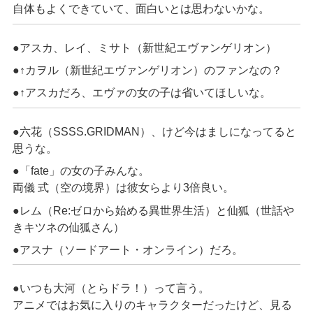
自体もよくできていて、面白いとは思わないかな。
●アスカ、レイ、ミサト（新世紀エヴァンゲリオン）
●↑カヲル（新世紀エヴァンゲリオン）のファンなの？
●↑アスカだろ、エヴァの女の子は省いてほしいな。
●六花（SSSS.GRIDMAN）、けど今はましになってると
思うな。
●「fate」の女の子みんな。
両儀 式（空の境界）は彼女らより3倍良い。
●レム（Re:ゼロから始める異世界生活）と仙狐（世話や
きキツネの仙狐さん）
●アスナ（ソードアート・オンライン）だろ。
●いつも大河（とらドラ！）って言う。
アニメではお気に入りのキャラクターだったけど、見る