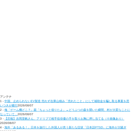
アンテナ
1 -
中国、止められないEV製造 売れず在庫山積み「売れたこと」にして補助金を騙し取る事案を思
いつきが横行
2026/08/07
2 -
俺「ゲーム機どこ？」親「ちょっと借りたよ」→どうぶつの森を開いた瞬間、村が大変なことに
なっていて…
2026/08/07
3 -
【悲報】吉岡里帆さん、アドリブで相手役俳優の手を取りお胸に押し当てる（※画像あり）
2026/08/07
4 -
海外「あるある！」日本を旅行した外国人が患う新たな症状「日本語PTSD」に海外が大騒ぎ