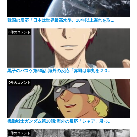
韓国の反応「日本は世界最高水準、10年以上遅れを取...
0件のコメント
黒子のバスケ第56話:海外の反応「赤司は睾丸を２０...
0件のコメント
機動戦士ガンダム第10話:海外の反応「シャア、君っ...
0件のコメント