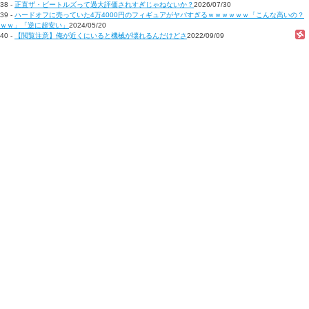
38 -
正直ザ・ビートルズって過大評価されすぎじゃねないか？
2026/07/30
39 -
ハードオフに売っていた4万4000円のフィギュアがヤバすぎるｗｗｗｗｗｗ「こんな高いの？
ｗｗ」「逆に超安い」
2024/05/20
40 -
【閲覧注意】俺が近くにいると機械が壊れるんだけどさ
2022/09/09