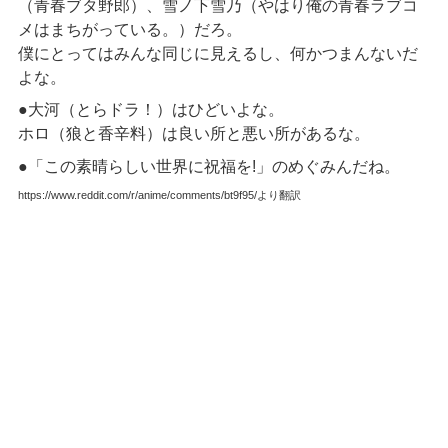
（青春ブタ野郎）、雪ノ下雪乃（やはり俺の青春ラブコ
メはまちがっている。）だろ。
僕にとってはみんな同じに見えるし、何かつまんないだ
よな。
●大河（とらドラ！）はひどいよな。
ホロ（狼と香辛料）は良い所と悪い所があるな。
●「この素晴らしい世界に祝福を!」のめぐみんだね。
https://www.reddit.com/r/anime/comments/bt9f95/より翻訳