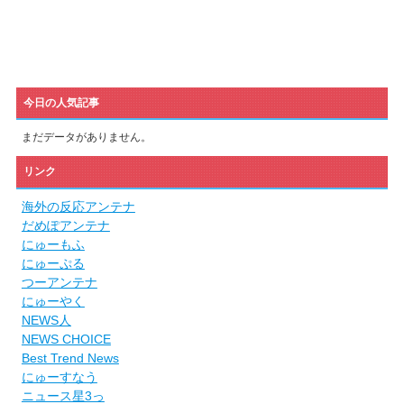
今日の人気記事
まだデータがありません。
リンク
海外の反応アンテナ
だめぽアンテナ
にゅーもふ
にゅーぷる
つーアンテナ
にゅーやく
NEWS人
NEWS CHOICE
Best Trend News
にゅーすなう
ニュース星3っ