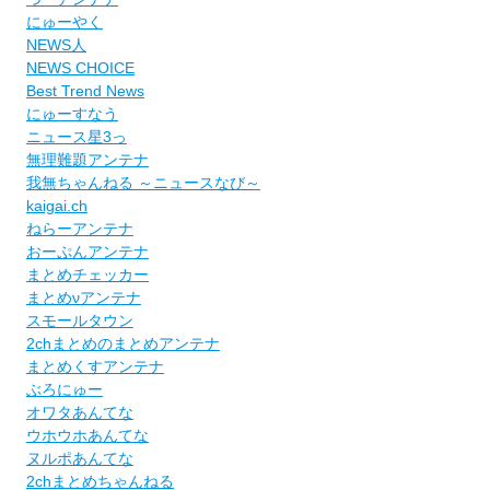
にゅーやく
NEWS人
NEWS CHOICE
Best Trend News
にゅーすなう
ニュース星3っ
無理難題アンテナ
我無ちゃんねる ～ニュースなび～
kaigai.ch
ねらーアンテナ
おーぷんアンテナ
まとめチェッカー
まとめνアンテナ
スモールタウン
2chまとめのまとめアンテナ
まとめくすアンテナ
ぶろにゅー
オワタあんてな
ウホウホあんてな
ヌルポあんてな
2chまとめちゃんねる