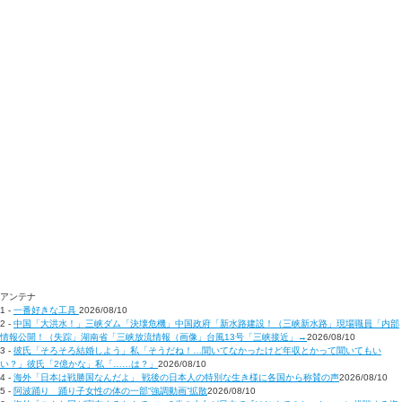
アンテナ
1 -
一番好きな工具
2026/08/10
2 -
中国「大洪水！」三峡ダム「決壊危機」中国政府「新水路建設！（三峡新水路」現場職員「内部
情報公開！（失踪」湖南省「三峡放流情報（画像」台風13号「三峡接近」→
2026/08/10
3 -
彼氏「そろそろ結婚しよう」私「そうだね！…聞いてなかったけど年収とかって聞いてもい
い？」彼氏「2億かな」私「……は？」
2026/08/10
4 -
海外「日本は戦勝国なんだよ」 戦後の日本人の特別な生き様に各国から称賛の声
2026/08/10
5 -
阿波踊り 踊り子女性の体の一部“強調動画”拡散
2026/08/10