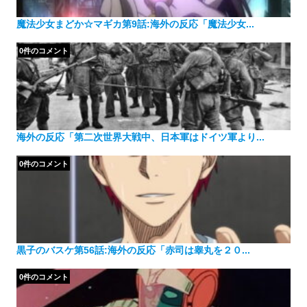
魔法少女まどか☆マギカ第9話:海外の反応「魔法少女...
0件のコメント
海外の反応「第二次世界大戦中、日本軍はドイツ軍より...
0件のコメント
黒子のバスケ第56話:海外の反応「赤司は睾丸を２０...
0件のコメント