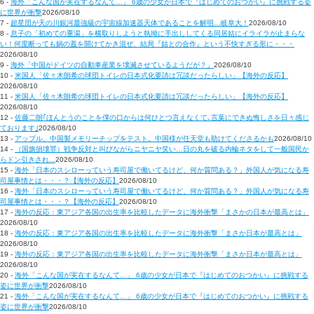
6 -
海外「こんな国が実在するなんて…」 6歳の少女が日本で『はじめてのおつかい』に挑戦する姿
に世界が衝撃
2026/08/10
7 -
超星団が天の川銀河最強級の宇宙線加速器天体であることを解明…岐阜大！
2026/08/10
8 -
息子の「初めての重湯」を横取りしようと執拗に手出ししてくる同居姑にイライラが止まらな
い！何度断っても鍋の蓋を開けてかき混ぜ、結局『姑との合作』という不快すぎる形に・・・
2026/08/10
9 -
海外「中国がドイツの自動車産業を壊滅させているようだが？」
2026/08/10
10 -
米国人「佐々木朗希の球団トイレの日本式化要請は冗談だったらしい」【海外の反応】
2026/08/10
11 -
米国人「佐々木朗希の球団トイレの日本式化要請は冗談だったらしい」【海外の反応】
2026/08/10
12 -
佐藤二朗｢ほんとうのことを僕の口からは何ひとつ言えなくて､言葉にできぬ悔しさを日々感じ
ております｣
2026/08/10
13 -
アップル、中国製メモリーチップをテスト。中国様が任天堂も助けてくださるかも
2026/08/10
14 -
（国旗損壊罪）戦争反対と叫びながらニヤニヤ笑い…日の丸を破る内輪ネタをして一般国民か
らドン引きされ...
2026/08/10
15 -
海外「日本のスシローっていう寿司屋で働いてるけど、何か質問ある？」外国人が気になる寿
司屋事情とは・・・？【海外の反応】
2026/08/10
16 -
海外「日本のスシローっていう寿司屋で働いてるけど、何か質問ある？」外国人が気になる寿
司屋事情とは・・・？【海外の反応】
2026/08/10
17 -
海外の反応：東アジア各国の出生率を比較したデータに海外衝撃「まさかの日本が最高とは」
2026/08/10
18 -
海外の反応：東アジア各国の出生率を比較したデータに海外衝撃「まさか日本が最高とは」
2026/08/10
19 -
海外の反応：東アジア各国の出生率を比較したデータに海外衝撃「まさか日本が最高とは」
2026/08/10
20 -
海外「こんな国が実在するなんて…」 6歳の少女が日本で『はじめてのおつかい』に挑戦する
姿に世界が衝撃
2026/08/10
21 -
海外「こんな国が実在するなんて…」 6歳の少女が日本で『はじめてのおつかい』に挑戦する
姿に世界が衝撃
2026/08/10