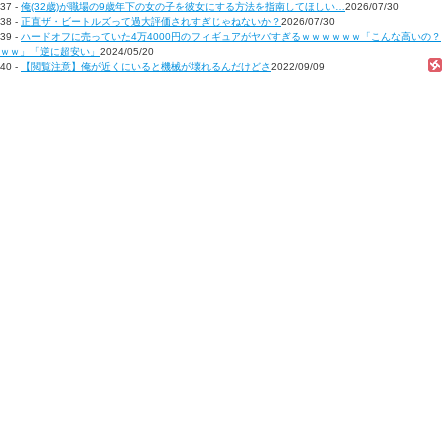
37 -
俺(32歳)が職場の9歳年下の女の子を彼女にする方法を指南してほしい…
2026/07/30
38 -
正直ザ・ビートルズって過大評価されすぎじゃねないか？
2026/07/30
39 -
ハードオフに売っていた4万4000円のフィギュアがヤバすぎるｗｗｗｗｗｗ「こんな高いの？
ｗｗ」「逆に超安い」
2024/05/20
40 -
【閲覧注意】俺が近くにいると機械が壊れるんだけどさ
2022/09/09