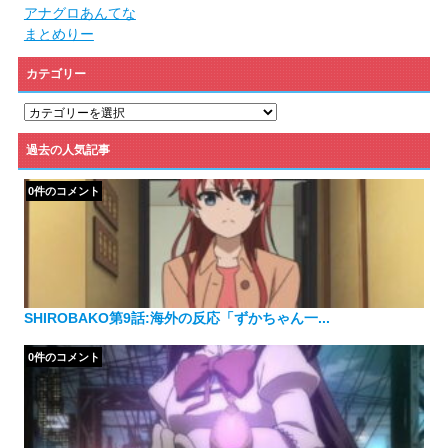
アナグロあんてな
まとめりー
カテゴリー
カ
テ
ゴ
過去の人気記事
リ
ー
0件のコメント
SHIROBAKO第9話:海外の反応「ずかちゃん一...
0件のコメント