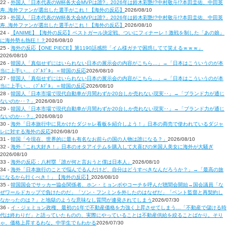
22 -
外国人「日本代表のW杯各大会MVPは誰?」2026年は鈴木彩艶!?中村敬斗!?本田圭佑、中田英
寿..海外ファンが選出した選手がこれ！【海外の反応】
2026/08/10
23 -
外国人「日本代表のW杯各大会MVPは誰?」2026年は鈴木彩艶!?中村敬斗!?本田圭佑、中田英
寿..海外ファンが選出した選手がこれ！【海外の反応】
2026/08/10
24 -
【ANIME】【海外の反応】ベストガール決定戦、ついにフィナーレ！激戦を制した「あの娘」
に海外勢も熱狂！？
2026/08/10
25 -
海外の反応【ONE PIECE】第1190話感想「イム様ガチで困惑してて笑えるｗｗｗ」
2026/08/10
26 -
韓国人「真似せずにはいられない日本の展示会の内容がこちら…」→「日本はこういうのが本
当に上手い…（ﾌﾞﾙﾌﾞﾙ」＝韓国の反応
2026/08/10
27 -
韓国人「真似せずにはいられない日本の展示会の内容がこちら…」→「日本はこういうのが本
当に上手い…（ﾌﾞﾙﾌﾞﾙ」＝韓国の反応
2026/08/10
28 -
韓国人「日本市場で現代自動車が月間わずか20台しか売れない現実‥」→「ブランド力が通じ
ないのか‥？」
2026/08/10
29 -
韓国人「日本市場で現代自動車が月間わずか20台しか売れない現実‥」→「ブランド力が通じ
ないのか‥？」
2026/08/10
30 -
海外「日本旅行中に見かけたダジャレ看板を紹介しよう！」日本の商売で使われているダジャ
レに対する海外の反応
2026/08/10
31 -
韓国「今現在、世界的に最も有名なお前らの国の人物は誰になる？」
2026/08/10
32 -
海外「これ大好き！」日本のオタアイテムを購入して大喜びの米国人美女に海外が大騒ぎ
2026/08/10
33 -
海外の反応：八村塁「誰が何と言おうと僕は日本人」
2026/08/10
34 -
海外「日本旅行のことで悩んでるんだけど、自分はどうすべきなんだろうか？」→「最高の旅
になるから行くべき！」【海外の反応】
2026/08/10
35 -
韓国国会でサッカー協会関係者、ホン・ミョンボやコーチを呼んだ聴聞会開始→国会議員「な
ぜワールドカップで負けたのだ」「ソン・フンミンを外したのはなぜだ」「ベント監督と再契約し
なかったのは？」と地獄のような意味なし質問が連発されてしまう
2026/07/30
36 -
イ・ジェミョン政権、最初の1年で不動産価格を力強く上昇させてしまう…「不動産で儲ける時
代は終わりだ」と語っていたものの、実際にやっていることは不動産供給を絞ることばかり。そり
ゃ、価格上昇するわな。中学生でもわかる
2026/07/30