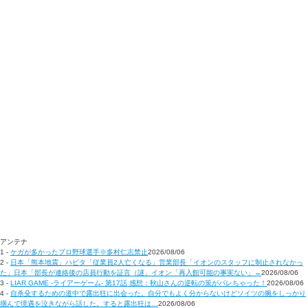
アンテナ
1 -
ケガが多かったプロ野球選手※多村仁志禁止
2026/08/06
2 -
日本「熊本地震」ハビタ「従業員2人亡くなる」営業部長「イオンのスタッフに制止されなかっ
た」日本「部長が連絡後の店員行動を証言（謎」イオン「再入館可能の事実ない」→
2026/08/06
3 -
LIAR GAME -ライアーゲーム- 第17話 感想：秋山さんの逆転の策がバレちゃった！
2026/08/06
4 -
自杀殳するための道中で露出狂に出会った。自分でもよく分からないけどソイツの腕をしっかり
掴んで境遇を泣きながら話した。すると露出狂は…
2026/08/06