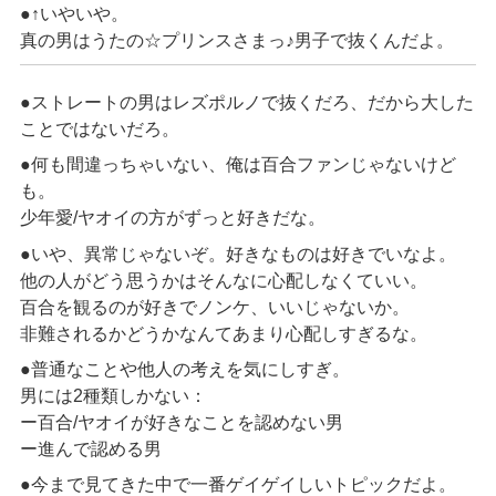
●↑いやいや。
真の男はうたの☆プリンスさまっ♪男子で抜くんだよ。
●ストレートの男はレズポルノで抜くだろ、だから大した
ことではないだろ。
●何も間違っちゃいない、俺は百合ファンじゃないけど
も。
少年愛/ヤオイの方がずっと好きだな。
●いや、異常じゃないぞ。好きなものは好きでいなよ。
他の人がどう思うかはそんなに心配しなくていい。
百合を観るのが好きでノンケ、いいじゃないか。
非難されるかどうかなんてあまり心配しすぎるな。
●普通なことや他人の考えを気にしすぎ。
男には2種類しかない：
ー百合/ヤオイが好きなことを認めない男
ー進んで認める男
●今まで見てきた中で一番ゲイゲイしいトピックだよ。