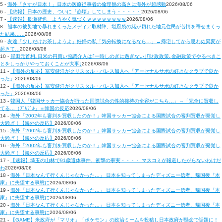
5 -
海外「さすが日本！」日本の医療従事者の倫理観の高さに海外が超感動
2026/08/06
6 -
【悲報】日本の歴史、ついに『崩壊』してしまう・・・・・
2026/08/06
7 -
【速報】長瀬智也、ようやく気づくｗｗｗｗｗｗｗｗ
2026/08/06
8 -
熊本の被災地で暴れまくったメディア取材陣、堪忍袋の緒が切れた地元住民が苦情を寄せまくっ
た結果……
2026/08/06
9 -
友達「少しだけお茶しようよ」妊婦の私「気分転換になるなら…」→帰宅してから思わぬ異変が
起きて…
2026/08/06
10 -
岸田元首相､日米の円買い協調介入は｢一時しのぎに過ぎない｣｢財政政策､金融政策でやるべきこ
とをしっかりやっておくことが大事｣
2026/08/06
11 -
【海外の反応】冨安健洋がクリスタル・パレス加入へ「アーセナルサポの好きなクラブで良か
った」
2026/08/06
12 -
【海外の反応】冨安健洋がクリスタル・パレス加入へ「アーセナルサポの好きなクラブで良か
った」
2026/08/06
13 -
韓国人「韓国サッカー協会が行った国際試合の性的接待の全容がこちら…」→「完全に買収し
てる…（ﾌﾞﾙﾌﾞﾙ」＝韓国の反応
2026/08/06
14 -
海外「2002年も審判を買収したのか！」韓国サッカー協会による国際試合の審判買収が発覚し
大騒ぎ！【海外の反応】
2026/08/06
15 -
海外「2002年も審判を買収したのか！」韓国サッカー協会による国際試合の審判買収が発覚し
大騒ぎ！【海外の反応】
2026/08/06
16 -
海外「2002年も審判を買収したのか！」韓国サッカー協会による国際試合の審判買収が発覚し
大騒ぎ！【海外の反応】
2026/08/06
17 -
【速報】埼玉の山林で91歳遺体事件、衝撃の事実・・・・ マスコミが報道したがらないわけだ
わ
2026/08/06
18 -
海外「日本なんて行くんじゃなかった…」 日本を知ってしまったディズニー信者、帰国後『本
家』に失望する事態に
2026/08/06
19 -
海外「日本なんて行くんじゃなかった…」 日本を知ってしまったディズニー信者、帰国後『本
家』に失望する事態に
2026/08/06
20 -
海外「日本なんて行くんじゃなかった…」 日本を知ってしまったディズニー信者、帰国後『本
家』に失望する事態に
2026/08/06
21 -
【GAME】米政府が「マリオ」「ポケモン」の政治ミームを投稿し日本政府が懸念で話題に！