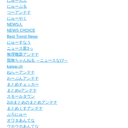
にゅーもふ
にゅーぷる
つーアンテナ
にゅーやく
NEWS人
NEWS CHOICE
Best Trend News
にゅーすなう
ニュース星3っ
無理難題アンテナ
我無ちゃんねる ～ニュースなび～
kaigai.ch
ねらーアンテナ
おーぷんアンテナ
まとめチェッカー
まとめνアンテナ
スモールタウン
2chまとめのまとめアンテナ
まとめくすアンテナ
ぶろにゅー
オワタあんてな
ウホウホあんてな