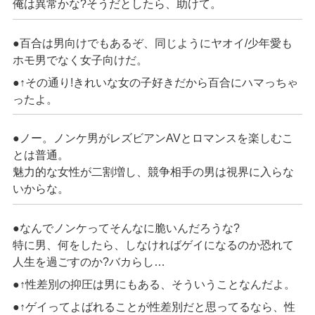
俺は異常かな?そうだとしたら、助けて。
●百合は男向けでもあるぞ、同じようにヤオイ/少年愛も
ホモ男でなく女子向けだ。
●↑その通り!きれいな女の子好きだから百合にハマっちゃ
ったよ。
●ノー。ノンケ男がレズビアンAVとロマンスを楽しむこ
とは普通。
魅力的な女性が二割増し、競争相手の男は視界に入らな
いからな。
●なんでノンケってそんなに脆いんだろうな?
特に男、何をしたら、しなければゲイになるのか恐れて
人生を過ごすのか?バカらし…
●↑性差別の抑圧は男にもある、そういうことなんだよ。
●↑ゲイってよばれることが性差別だと思ってるなら、性