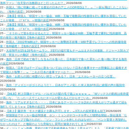
海外ファン「任天堂の法務部はどこ行ったんだ？」
2026/08/06
22 -
外国人「特に印象に残ってる最近の日本のアニメのOP/EDは？」→「一回も飛ばしたことない
わ」（海外の反応）
2026/08/06
23 -
【激震】韓国人「韓国サッカー協会、W杯・五輪で複数回の性接待を行い審判を買収していた
ことが発覚…（ﾌﾞﾙﾌﾞﾙ」＝韓国の反応
2026/08/06
24 -
【激震】韓国人「韓国サッカー協会、W杯・五輪で複数回の性接待を行い審判を買収していた
ことが発覚…（ﾌﾞﾙﾌﾞﾙ」＝韓国の反応
2026/08/06
25 -
「そうやって笛を吹かせるんだよ」韓国サッカー協会がW杯・五輪予選で審判に性的接待、高
官の発言に批判殺到【海外の反応】
2026/08/06
26 -
外国人「2002年W杯は?」韓国サッカーに衝撃的不祥事！W杯予選でレフリーへの性的接待発
覚！海外騒然！【海外の反応】
2026/08/06
27 -
大谷翔平が25＆26号ホームラン、3安打の猛打賞もチームはまさかの6連敗、ドジャース対カブ
ス戦・実況スレの翻訳（海外の反応）
2026/08/06
28 -
海外「日本で初めて梅干しなるものを食べた」日本旅行で食べた変わった食べ物に対する海外
の反応
2026/08/06
29 -
韓国人「日本ではテーブルに肘をついてはいけない？日本の食事マナーが想像以上に厳格すぎ
て韓国人が衝撃！」→「これが日本の食事マナーか？‥」
2026/08/06
30 -
海外「お前らの国に他愛のない対立ってある？」日本「エスカレーターの立つ位置」
2026/08/06
31 -
海外「ディズニーがゴミのようだ！」日本がアニメ化した米人気SF作品に絶賛の声が殺到中
2026/08/06
32 -
【MLB】村上宗隆がミゲル・バルガスの髪の毛で遊ぶｗｗｗｗ → 「Wソックスの動画は依存度
が高いな」「たった一人でこんなにチームが変わるんだからすごいわ」
2026/08/06
33 -
海外「リアルすぎるだろ・・・」日本にあるテーマパークを訪れた外国人がリアル過ぎて頭を
強打してしまうｗｗ【海外の反応】
2026/08/06
34 -
【炎上】藤沢市「モスク建設と土葬も許可します」→3万人の反対署名も却下
2026/08/05
35 -
韓国国会でサッカー協会関係者、ホン・ミョンボやコーチを呼んだ聴聞会開始→国会議員「な
ぜワールドカップで負けたのだ」「ソン・フンミンを外したのはなぜだ」「ベント監督と再契約し
なかったのは？」と地獄のような意味なし質問が連発されてしまう
2026/07/30
36 -
イ・ジェミョン政権、最初の1年で不動産価格を力強く上昇させてしまう…「不動産で儲ける時