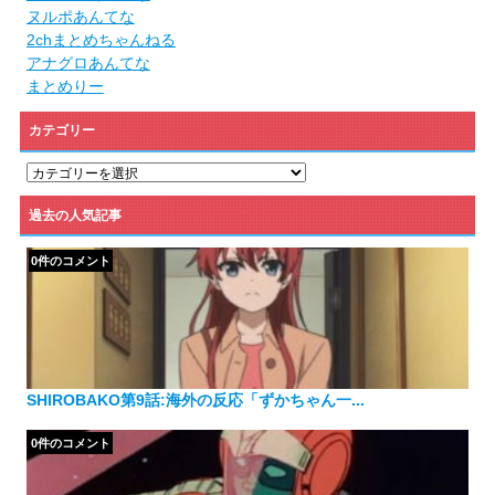
ヌルポあんてな
2chまとめちゃんねる
アナグロあんてな
まとめりー
カテゴリー
カ
テ
ゴ
過去の人気記事
リ
ー
0件のコメント
SHIROBAKO第9話:海外の反応「ずかちゃん一...
0件のコメント