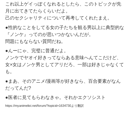
これ以上ゲイっぽくなれるとしたら、このトピックが先
月に出てきてたらくらいだよ。
己のセクシャリティについて再考してくれたまえ。
●性的なことをしてる女の子たちを観る男以上に典型的な
『ノンケ』ってのが思いつかないんだが。
問題にもならない質問だね。
●んーにゃ、完璧に普通だよ。
ノンケでヤオイ好きってならある意味へんてこだけど、
女×女はノンケ男としてアリだろ、一部は好きじゃなくて
も。
●まあ、そのアニメ/漫画等が好きなら、百合要素がなん
だってんだ?
●医者に見てもらわなきゃ。それかエクソシスト
https://myanimelist.net/forum/?topicid=1634730より翻訳