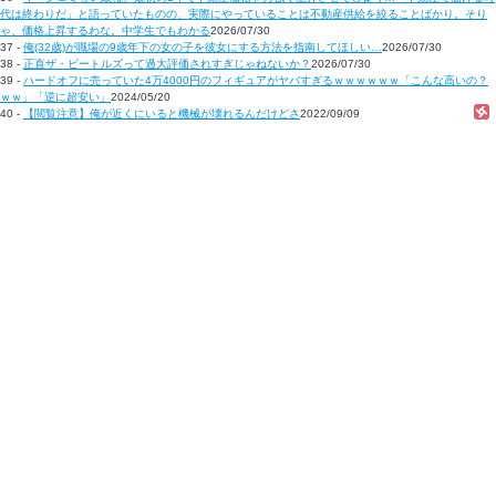
代は終わりだ」と語っていたものの、実際にやっていることは不動産供給を絞ることばかり。そり
ゃ、価格上昇するわな。中学生でもわかる
2026/07/30
37 -
俺(32歳)が職場の9歳年下の女の子を彼女にする方法を指南してほしい…
2026/07/30
38 -
正直ザ・ビートルズって過大評価されすぎじゃねないか？
2026/07/30
39 -
ハードオフに売っていた4万4000円のフィギュアがヤバすぎるｗｗｗｗｗｗ「こんな高いの？
ｗｗ」「逆に超安い」
2024/05/20
40 -
【閲覧注意】俺が近くにいると機械が壊れるんだけどさ
2022/09/09