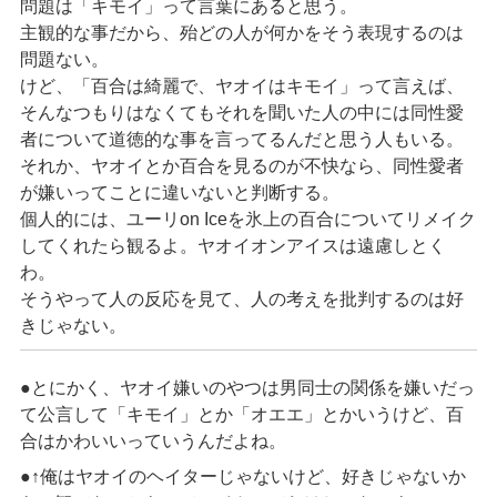
問題は「キモイ」って言葉にあると思う。
主観的な事だから、殆どの人が何かをそう表現するのは
問題ない。
けど、「百合は綺麗で、ヤオイはキモイ」って言えば、
そんなつもりはなくてもそれを聞いた人の中には同性愛
者について道徳的な事を言ってるんだと思う人もいる。
それか、ヤオイとか百合を見るのが不快なら、同性愛者
が嫌いってことに違いないと判断する。
個人的には、ユーリon Iceを氷上の百合についてリメイク
してくれたら観るよ。ヤオイオンアイスは遠慮しとく
わ。
そうやって人の反応を見て、人の考えを批判するのは好
きじゃない。
●とにかく、ヤオイ嫌いのやつは男同士の関係を嫌いだっ
て公言して「キモイ」とか「オエエ」とかいうけど、百
合はかわいいっていうんだよね。
●↑俺はヤオイのヘイターじゃないけど、好きじゃないか