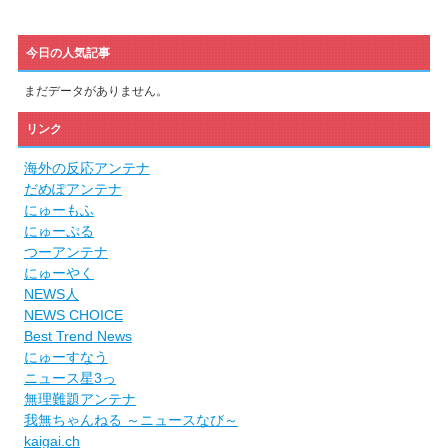
今日の人気記事
まだデータがありません。
リンク
海外の反応アンテナ
だめぽアンテナ
にゅーもふ
にゅーぷる
つーアンテナ
にゅーやく
NEWS人
NEWS CHOICE
Best Trend News
にゅーすなう
ニュース星3っ
無理難題アンテナ
我無ちゃんねる ～ニュースなび～
kaigai.ch