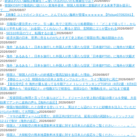
7 -
財源言わない減税は無責任！→使い方言わないのも無責任では？
2026/08/07
8 -
韓国KOSPIで徹底的に儲けたい某海外資本、韓国人投資家に楽観的すぎる未来予測を提示し
て……
2026/08/07
9 -
【画像】コミケのインタビュー、とんでもない逸材が登場ｗｗｗｗｗｗ 【Pickup07092041】
2026/08/07
10 -
元職場の要注意オバサン、引っ越し先でご近所になり粘着開始！！「どこまで送って！」から
始まり半年も経つと「お金貸してくれない？」断ると翌日、玄関前にゴミが置かれる
2026/08/07
11 -
SES10年目のワイ、転職するか迷う
2026/08/07
12 -
経済大国の日本、世界に売るものがなさすぎて史上初めて韓国台湾に輸出額抜かされ
2026/08/07
13 -
海外「あるある！」日本を旅行した外国人が患う新たな症状「日本後PTSD」に海外が大騒ぎ
2026/08/07
14 -
海外「あるある！」日本を旅行した外国人が患う新たな症状「日本後PTSD」に海外が大騒ぎ
2026/08/07
15 -
海外「あるある！」日本を旅行した外国人が患う新たな症状「日本後PTSD」に海外が大騒ぎ
2026/08/07
16 -
韓国人「韓国人の日本への好感度が最高記録を達成した理由」
2026/08/07
17 -
【聯合ニュース】 韓国在住の日本人女性インフルエンサー ライブ配信中に死亡
2026/08/07
18 -
【首位交代】今 海外が最も追ってる今期アニメ トレンドランキングTOP10（8月2週・8月6日
実測）圏外から『幼女戦記Ⅱ』が指数371で初首位、前回1位の『無職転生Ⅲ』は7位まで後退
2026/08/07
19 -
「投資回収は無理と言ってた奴らはどこ？」ドジャースが史上初の収益10億ドルを突破、大谷
効果でアンチに皮肉の声も【海外の反応】
2026/08/07
20 -
韓国が独自開発したと自慢する甘いトマト、実はそこら辺のトマトに砂糖水を注入していただ
けなのが判明して大問題にw
2026/08/07
21 -
「マサの走塁フォームは完璧だ」吉田正尚2安打1打点、延長13回の死闘をレッドソックスが
12-11で制す（海外の反応）
2026/08/07
22 -
韓国人「大韓航空の熊本地震飲料水支援に対する日本人の反応をご覧ください・・・」→「」
2026/08/07
23 -
韓国人「大韓航空の熊本地震飲料水支援に対する日本人の反応をご覧ください・・・」→「」