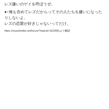
レズ嫌いのゲイを呼ぼうぜ。
●↑俺も含めてレズだからってその人たちを嫌いになった
りしないよ。
レズの恋愛が好きじゃないってだけ。
https://myanimelist.net/forum/?topicid=1623991より翻訳