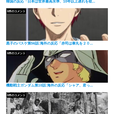
韓国の反応「日本は世界最高水準、10年以上遅れを取...
0件のコメント
黒子のバスケ第56話:海外の反応「赤司は睾丸を２０...
0件のコメント
機動戦士ガンダム第10話:海外の反応「シャア、君っ...
0件のコメント