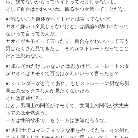
ら、観てないからってヘイトってわけじゃないよ。
そして百合はかわいいね。観るやつ次第ってことだな。
●↑観ないこと自体がヘイトだとは言ってないぞ。
ヤオイ嫌い（全員じゃないけど）は議論の助けになって
ないって言ってるんだ。
ヤオイがキモイって言ったり、百合をかわいいって言う
男はたくさん見てきたし、それがストレートだってこと
だとは思わない。
●↑単にそれだけじゃないとは思うけど。ストレートの女
がヤオイはキモくて百合はかわいいって言ったら？
●↑ジェンダーがどうであれ、もしストレートの男なら男
同士のセックスなんか見たくないだろ。
それは普通だろ。
けど、男同士の関係がキモくて、女同士の関係が大丈夫
ってのは全然違う。
一方は性的欲求で、もう一方は無知だろうな。
●↑男同士でロマンティックな事をやってたら、その男た
ちが人間としてキモイかどうかは置いといても、ちょっ