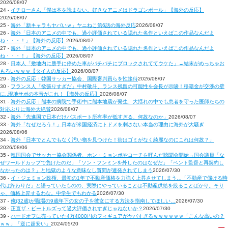
2026/08/07
24 -
イチローさん「僕は本を読まない。好きなアニメはドラゴンボール」【海外の反応】
2026/08/07
25 -
海外「新キャラもヤバいｗ」ヤニねこ第6話の海外反応
2026/08/07
26 -
海外「日本のアニメの中でも、過小評価されている隠れた名作といえばこの作品なんだよ
ね・・・！」【海外の反応】
2026/08/07
27 -
海外「日本のアニメの中でも、過小評価されている隠れた名作といえばこの作品なんだよ
ね・・・！」【海外の反応】
2026/08/07
28 -
日本人「敷地内に勝手に停めた車がバチバチにブロックされててウケた」→結末がめっちゃお
もろいｗｗｗ【タイ人の反応】
2026/08/07
29 -
海外の反応：韓国サッカー協会、国際審判員らを性接待
2026/08/07
30 -
フランス人「欲張りすぎだ」中村敬斗、ランス残留の可能性を会長が示唆！移籍金が交渉の壁
に..現地サポの本音がこれ！【海外の反応】
2026/08/07
31 -
海外の反応：熊本の病院で手術中に熊本地震が発生、大揺れの中でも患者を守った医師たちの
対応ぶりに海外大絶賛
2026/08/07
32 -
海外「先進国で日本だけパスポート所有率が低すぎる、何故なのか」
2026/08/07
33 -
海外「なぜだろう！」日本が米国経済にトドメを刺さない本当の理由に海外が大騒ぎ
2026/08/06
34 -
海外「日本でとんでもなく汚い物を見つけた！街はゴミがなく綺麗なのにこれは何故？」
2026/08/06
35 -
韓国国会でサッカー協会関係者、ホン・ミョンボやコーチを呼んだ聴聞会開始→国会議員「な
ぜワールドカップで負けたのだ」「ソン・フンミンを外したのはなぜだ」「ベント監督と再契約し
なかったのは？」と地獄のような意味なし質問が連発されてしまう
2026/07/30
36 -
イ・ジェミョン政権、最初の1年で不動産価格を力強く上昇させてしまう…「不動産で儲ける時
代は終わりだ」と語っていたものの、実際にやっていることは不動産供給を絞ることばかり。そり
ゃ、価格上昇するわな。中学生でもわかる
2026/07/30
37 -
俺(32歳)が職場の9歳年下の女の子を彼女にする方法を指南してほしい…
2026/07/30
38 -
正直ザ・ビートルズって過大評価されすぎじゃねないか？
2026/07/30
39 -
ハードオフに売っていた4万4000円のフィギュアがヤバすぎるｗｗｗｗｗｗ「こんな高いの？
ｗｗ」「逆に超安い」
2024/05/20