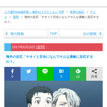
リア速Press海外部 – 海外のリアクション TOP
世界の反応
アニ
メ
質問
海外の反応「ヤオイと百合になんでそんな過敏に反応する
の？」
前の投稿
次の投稿
TOP
2017年6月15日
[
質問
]
海外の反応「ヤオイと百合になんでそんな過敏に反応する
の？」
0
0
共有
10