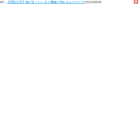
40 -
【閲覧注意】俺が近くにいると機械が壊れるんだけどさ
2022/09/09