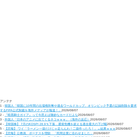
アンテナ
1 -
韓国人「韓国に10年間の出場権剥奪や過去ワールドカップ、オリンピック予選の記録削除を要求
するFIFA公式制裁を海外メディアが報道！」
2026/08/07
2 -
『暗黒騎士ガイア』って今思えば微妙なカードだよな
2026/08/07
3 -
外国人「日本のアニメに出てくるネコｗｗｗ」（海外の反応）
2026/08/07
4 -
【韓国株】 7月のKOSPI 28.9％下落…通貨危機を超える過去最大の下げ幅
2026/08/07
5 -
【悲報】 ワイ「ラーメン一袋だけじゃ足らんわ！二袋作ったろ！」→結果ｗｗｗ
2026/08/07
6 -
【悲報】公務員、ボーナスを増額 「民間企業に合わせました」
2026/08/07