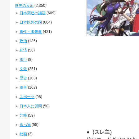
世界の反応
(2,350)
日本関連の話題
(609)
日本以外の国
(604)
事件・出来事
(421)
政治
(185)
経済
(58)
旅行
(8)
文化
(251)
歴史
(103)
軍事
(102)
スポーツ
(98)
日本人に質問
(50)
芸能
(59)
食べ物
(55)
●（スレ主）
映画
(3)