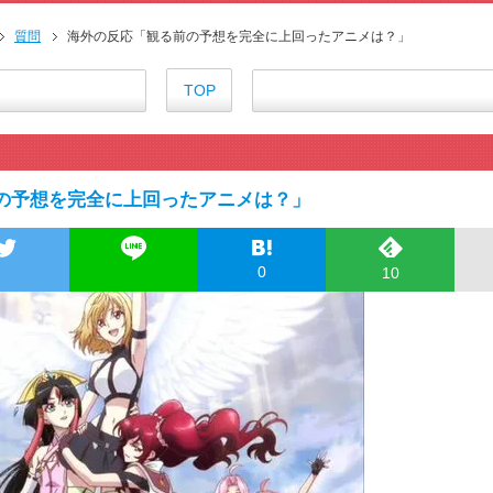
海外「日本のアニメは世界観や設
外国人「ひどい奴なのに視聴者
質問
海外の反応「観る前の予想を完全に上回ったアニメは？」
海外の反応アニメ【ONE PIEC
海外「お堅いうちの家族に見せ
TOP
海外の反応【HUNTER×HUNT
海外「伏線回収凄すぎ…」アニメ
]
『アニメ海外の反応』無職転生Ⅲ
海外の反応アニメ【BLEACH 千
の予想を完全に上回ったアニメは？」
海外「今期のダークホース」20
【朗報】齋藤飛鳥、前屈みで完
155cm55kgの女性の食事より2
0
10
舌を絡ませて、唾液交換して──
舌を絡ませて、唾液交換して──
すまん熊本やがコンビニに食品
【戦争は話し合いで解決】と主張
海外「日本よ、お前がナンバーワ
正直ザ・ビートルズって過大評
まとめチェッカーは閉鎖しました
まとめチェッカーは閉鎖しました
ハードオフに売っていた4万400