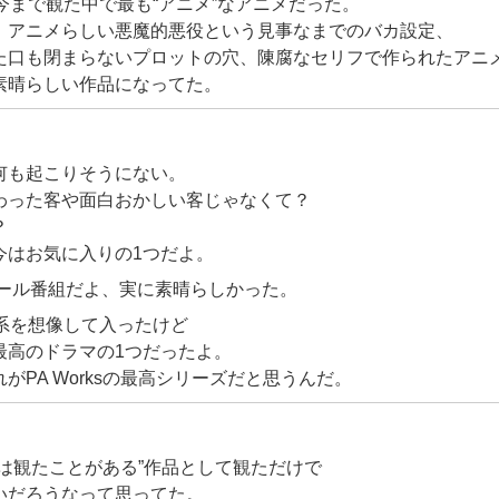
今まで観た中で最も“アニメ”なアニメだった。
、アニメらしい悪魔的悪役という見事なまでのバカ設定、
た口も閉まらないプロットの穴、陳腐なセリフで作られたアニ
素晴らしい作品になってた。
何も起こりそうにない。
わった客や面白おかしい客じゃなくて？
？
今はお気に入りの1つだよ。
クール番組だよ、実に素晴らしかった。
常系を想像して入ったけど
最高のドラマの1つだったよ。
がPA Worksの最高シリーズだと思うんだ。
は観たことがある”作品として観ただけで
いだろうなって思ってた。