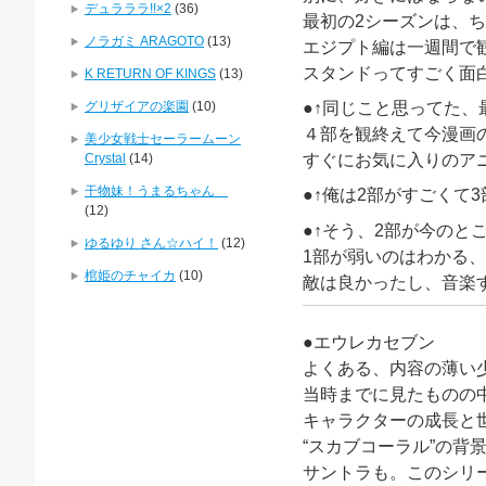
デュラララ!!×2
(36)
最初の2シーズンは、
ノラガミ ARAGOTO
(13)
エジプト編は一週間で
スタンドってすごく面
K RETURN OF KINGS
(13)
グリザイアの楽園
(10)
●↑同じこと思ってた、
４部を観終えて今漫画
美少女戦士セーラームーン
Crystal
(14)
すぐにお気に入りのア
干物妹！うまるちゃん
●↑俺は2部がすごくて
(12)
●↑そう、2部が今のと
ゆるゆり さん☆ハイ！
(12)
1部が弱いのはわかる
棺姫のチャイカ
(10)
敵は良かったし、音楽
●エウレカセブン
よくある、内容の薄い
当時までに見たものの
キャラクターの成長と
“スカブコーラル”の背
サントラも。このシリ