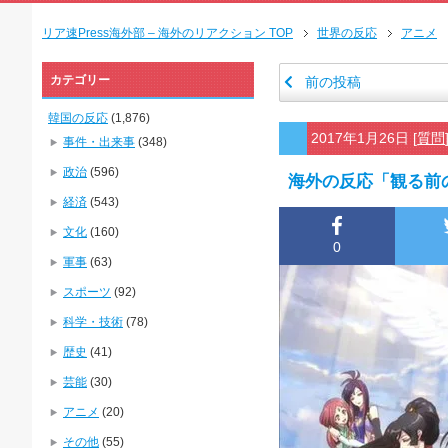
リア速Press海外部 – 海外のリアクション TOP
世界の反応
アニメ
カテゴリー
前の投稿
韓国の反応
(1,876)
2017年1月26日
[
質問
事件・出来事
(348)
政治
(596)
海外の反応「観る前
経済
(543)
文化
(160)
0
軍事
(63)
スポーツ
(92)
科学・技術
(78)
歴史
(41)
芸能
(30)
アニメ
(20)
その他
(55)