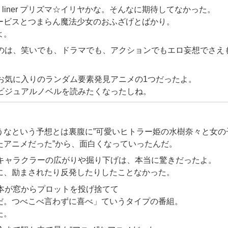
leid liner プリズマ☆イリヤかな。そんなに期待してなかった。
ービスとつまらん魔法少女のおふざげとばかり。
よ。
たのは、笑いでも、ドラマでも、アクションでもエロ妄想でさえ
、お気に入りのランダム要素発見アニメの1つだったよ。
おかげでビジュアルノベルを読みたくなったしね。
うなという予想とは裏腹に”可愛いヒトラー姫の水樹奈々と女の
たアニメだった”から、面白くなっていったんだ。
のキャラクラーの広がりや掘り下げは、本当に驚きだったよ。
に、励まされたり反発したりしたことなかった。
脚本が窓からプロットを投げ捨てて
だ。つべこべ言わずに喜べ」ていうタイプの番組。
た。