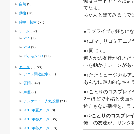
俺はコードギアスだよ
自然
(5)
てたよ。
動物
(18)
ちゃんと観てみるまで
科学・技術
(51)
●ラブライブが好きに
ゲーム
(37)
PS5
(1)
●↑ゴマすりゴミアニ
PS4
(9)
●↑同じく。
ポケモンGO
(21)
何人かの友達が好きだ
心を動かすシーンがあ
アニメ
(1,168)
アニメ関連記事
(91)
●↑ただミュージカル
あんなに魅力的なキャ
質問
(547)
●↑ことりのコスプレ
声優
(2)
2日ほどで本編と映画
アンケート・人気投票
(51)
途方もない期待を、ラ
2019年夏アニメ
(8)
●↑>ことりのコスプレ
2019年春アニメ
(35)
俺…の友達が、リンク
2019年冬アニメ
(18)