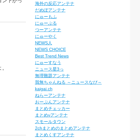
ョン下がっ
海外の反応アンテナ
だめぽアンテナ
にゅーもふ
にゅーぷる
つーアンテナ
にゅーやく
NEWS人
NEWS CHOICE
Best Trend News
。
にゅーすなう
よ。
ニュース星3っ
無理難題アンテナ
我無ちゃんねる ～ニュースなび～
kaigai.ch
ねらーアンテナ
おーぷんアンテナ
まとめチェッカー
まとめνアンテナ
スモールタウン
2chまとめのまとめアンテナ
まとめくすアンテナ