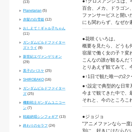
●↑クロスアンジュは、
(13)
百合、メカ、ドラゴン
Planetarian
(5)
ファンサービスと開い
赤髪の白雪姫
(12)
にも関わらず、なぜか
おしえて！ギャル子ちゃん
(11)
●花咲くいろは。
ガンダムビルドファイター
概要を見たら、どうも
ズトライ
(9)
宿屋で働く女の子？変
新世紀エヴァンゲリオン
こんなの誰が観るんだ
(29)
とりあえず観てみて、
黒子のバスケ
(25)
●↑1日で観た唯一の2
SHIROBAKO
(16)
●↑設定で典型的な日
ガンダムビルドファイター
今まで観てきた中で、
ズ
(25)
それと、今のところこれ
機動戦士ガンダムユニコー
ン
(7)
●ジョジョ
戦姫絶唱シンフォギア
(13)
“アニメファンなら一度
終わりのセラフ
(24)
別に、好きにはならな