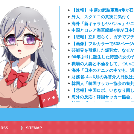
【速報】 中露の武装軍艦4隻が
外人、スクエニの真実に気付く
海外「新キャラもヤバいｗ」ヤニ
中国とロシア海軍艦艇4隻が日本
【悲報】立川志らく、ガチでブ
【画像】フルカラーで338ページ
芸能界を引退した爆乳女、なぜか
90年ぶりに誕生した待望の女の
職場の人妻と不倫をして、つい
海外「日本のアニメの中でも、過
財務省､4～6月の為替介入日数は大型
韓国人「韓国サッカー協会の審判買
【悲報】中国ロボ、いきなり回
海外の反応：韓国サッカー協会
韓国人「どうやら五輪サッカー日
外国人「特に印象に残ってる最近の
【海外の反応】正反対な君と僕2
海外「お前らにとってのマジで
RSS
SITEMAP
『アニメ海外の反応』幼女戦記Ⅱ