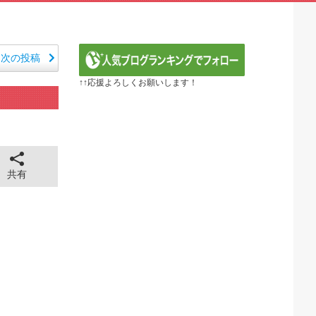
定の作り込みが半端じゃない…！」外国人を夢中ににする世...
から愛される日本のアニメキャラがこちら」（海外の反応）
E】第1172話感想「ちょっと今はルフィを擁護する...
るべき日本アニメはなんだろう？」
次の投稿
ER】第416話感想「おいおい、文字が少なくてスッ...
↑↑応援よろしくお願いします！
『黄泉のツガイ』第17話 海外反応
 ～異世界行ったら本気だす～（3期） 第6話
年血戦篇-禍進譚-】第42話感想「この言葉を聞ける...
26年夏アニメ海外人気ランキング（4週目）
全に見えてる動画が拡散されてしまう…
43cm120kgのダチョウの食事の方がヘルシー...
共有
 ちゅっちゅしながらの濃厚エッ画像♪
 ちゅっちゅしながらの濃厚エッ画像♪
も水もない
していたひろゆきさん ゆたぼんにとどめを刺されるｗｗｗ
ンだ」 熊本地震直後の日本の対応のスピードに世界が衝撃
価されすぎじゃねないか？
。RSSの解除をお願いします。
。RSSの解除をお願いします。
0円のフィギュアがヤバすぎるｗｗｗｗｗｗ「こんな高い...