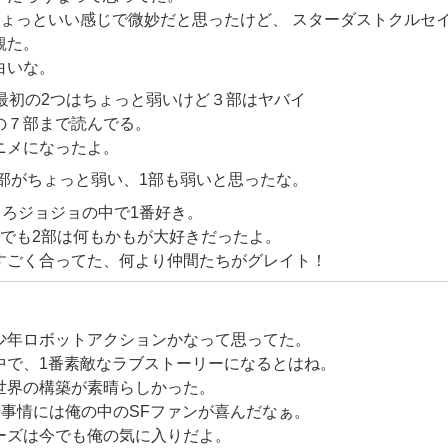
ちょっといい感じで微妙だと思ったけど、
スターダストクルセ
観た。
白いな。
最初の2つはちょっと弱いけど３部はヤバイ
の７部まで読んでる。
ニメになったよ。
3部がちょっと弱い、1部も弱いと思ったな。
ころジョジョの中で1番好き。
、でも2部は何もかもが大好きだったよ。
すごく合ってた、何より仲間たちがグレイト！
少年ロボットアクションかなって思ってた。
中で、1番素敵なラブストーリーになるとはね。
世界の構築が素晴らしかった。
景事情には俺の中のSFファンが喜んだなぁ。
ーズは今でも俺の気に入りだよ。