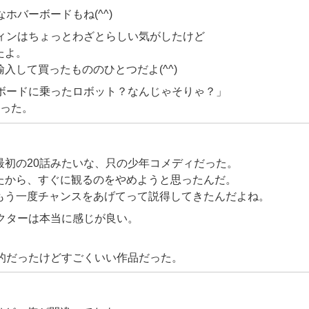
ホバーボードもね(^^)
フィンはちょっとわざとらしい気がしたけど
たよ。
入して買ったもののひとつだよ(^^)
ーボードに乗ったロボット？なんじゃそりゃ？」
マった。
最初の20話みたいな、只の少年コメディだった。
たから、すぐに観るのをやめようと思ったんだ。
もう一度チャンスをあげてって説得してきたんだよね。
ラクターは本当に感じが良い。
疑的だったけどすごくいい作品だった。