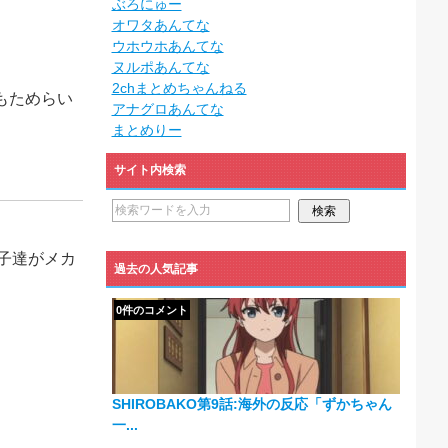
ぶろにゅー
オワタあんてな
ウホウホあんてな
ヌルポあんてな
2chまとめちゃんねる
もためらい
アナグロあんてな
まとめりー
サイト内検索
子達がメカ
過去の人気記事
0件のコメント
SHIROBAKO第9話:海外の反応「ずかちゃん
一...