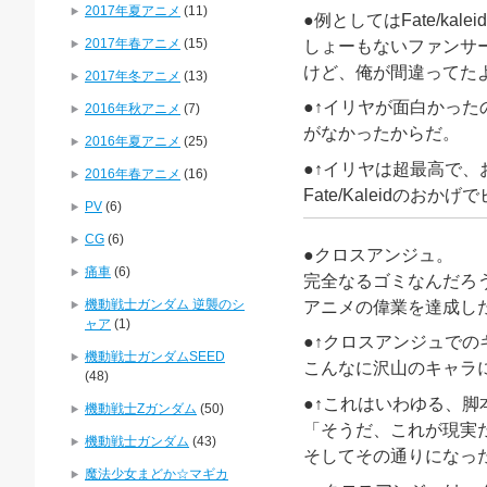
2017年夏アニメ
(11)
●例としてはFate/ka
2017年春アニメ
(15)
しょーもないファンサ
けど、俺が間違ってた
2017年冬アニメ
(13)
●↑イリヤが面白かっ
2016年秋アニメ
(7)
がなかったからだ。
2016年夏アニメ
(25)
●↑イリヤは超最高で
2016年春アニメ
(16)
Fate/Kaleidの
PV
(6)
CG
(6)
●クロスアンジュ。
痛車
(6)
完全なるゴミなんだろ
機動戦士ガンダム 逆襲のシ
アニメの偉業を達成し
ャア
(1)
●↑クロスアンジュで
機動戦士ガンダムSEED
こんなに沢山のキャラ
(48)
●↑これはいわゆる、
機動戦士Zガンダム
(50)
「そうだ、これが現実
機動戦士ガンダム
(43)
そしてその通りになっ
魔法少女まどか☆マギカ