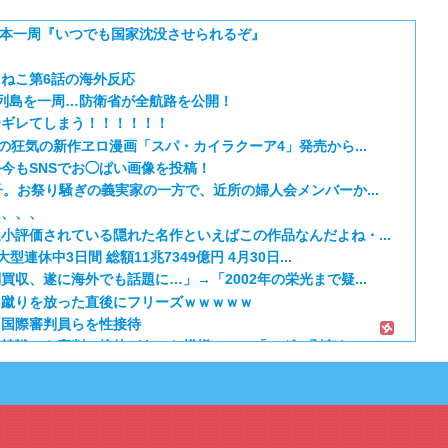
日本一周『いつでも国家沈没させられるぞ』
ねこ第6話の海外反応
列島を一周…防衛省が全航路を公開！
チギレてしまう！！！！！！
の狂気の新作ヱロ漫画「スパ・カイラクーア4」発売から...
今もSNSでお◯ぱい画像を投稿！
子。お祭り騒ぎの義実家の一方で、近所の婦人会メンバーか...
に、、、
小評価されている隠れた名作といえばこの作品なんだよね・...
連休中3日間 総額11兆7349億円 4月30日...
収、遂に海外でも話題に…」→「2002年の栄光まで疑...
し蹴りを放った直後にフリーズｗｗｗｗｗ
、国際審判員らを性接待
韓戦でも審判の接待があった模様…」→「メダル剥奪なので...
日本のアニメのOP/EDは？」→「一回も飛ばしたこと...
期 5話：西から告白いくとは、ようやった！
笑える日本アニメ教えて」
 第5話