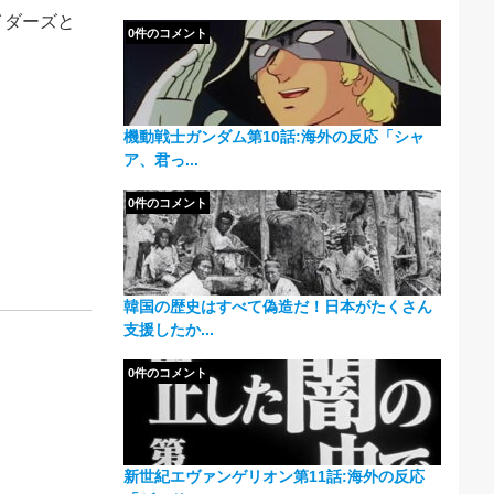
イダーズと
0件のコメント
機動戦士ガンダム第10話:海外の反応「シャ
ア、君っ...
0件のコメント
韓国の歴史はすべて偽造だ！日本がたくさん
支援したか...
0件のコメント
新世紀エヴァンゲリオン第11話:海外の反応