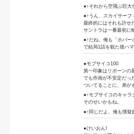
●↑それから空飛ぶ巨大な
●↑うん、スカイサー
最終的にはそれも許せ
サントラは一番最初に輸
●↑だね、俺も「ホバ
で結局1話を観た後ハ
●モブサイコ100
第一印象はリボーンの
でも作画が不安定だっ
ついてることに、弟が
●↑モブサイコのキャ
そのせいかもね。
●↑同じだよ、俺も懐
●けいおん!