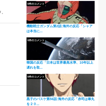
0件のコメント
メ。
機動戦士ガンダム第2話:海外の反応「シャア
は本当に...
0件のコメント
韓国の反応「日本は世界最高水準、10年以上
遅れを取...
0件のコメント
黒子のバスケ第56話:海外の反応「赤司は睾丸
を２０...