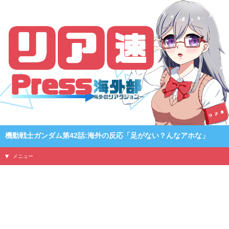
機動戦士ガンダム第42話:海外の反応「足がない？んなアホな」
メニュー