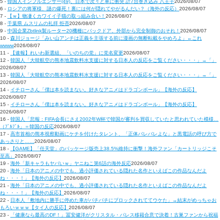
5 -
韓国人インフルエンサー(49)、日本で次々と車に衝突 計7台巻き込み 八王子
2026/08/07
6 -
ロシアの将軍様、謎の爆死！裏には何が隠れてやがるんだい？（海外の反応）
2026/08/07
7 -
【ｗ】物凄くカワイイ子猫の取っ組み合い！
2026/08/07
8 -
千葉県 ムスリムの礼拝 拒否
2026/08/07
9 -
中国企業Zbtlink製ルーター20機種にバックドア、外部から完全制御のおそれ！
2026/08/07
10 -
森川ジョージ「みい山アンチは正義を主張する前に漫画の無断転載をやめろよ」←これ
wwww
2026/08/07
11 -
【速報】れいわ新選組、「いのちの党」に党名変更
2026/08/07
12 -
韓国人「大韓航空の熊本地震飲料水支援に対する日本人の反応をご覧ください・・・」→「」
2026/08/07
13 -
韓国人「大韓航空の熊本地震飲料水支援に対する日本人の反応をご覧ください・・・」→「」
2026/08/07
14 -
イチローさん「僕は本を読まない。好きなアニメはドラゴンボール」【海外の反応】
2026/08/07
15 -
イチローさん「僕は本を読まない。好きなアニメはドラゴンボール」【海外の反応】
2026/08/07
16 -
韓国人「悲報：FIFA会長にさえ2002年W杯で韓国が審判を買収していたと思われていた模様…
（ﾌﾞﾙﾌﾞﾙ」＝韓国の反応
2026/08/07
17 -
高市首相の熊本視察動画にケチを付けたタレント、「正体バレバレよな」と黒電話の呼び方で
あっさりと……
2026/08/07
18 -
【GAME】「任天堂」のパッケージ版売上38.5%維持に衝撃！海外ファン「カートリッジこそ
至高」
2026/08/07
19 -
海外「新キャラもヤバいｗ」ヤニねこ第6話の海外反応
2026/08/07
20 -
海外「日本のアニメの中でも、過小評価されている隠れた名作といえばこの作品なんだよ
ね・・・！」【海外の反応】
2026/08/07
21 -
海外「日本のアニメの中でも、過小評価されている隠れた名作といえばこの作品なんだよ
ね・・・！」【海外の反応】
2026/08/07
22 -
日本人「敷地内に勝手に停めた車がバチバチにブロックされててウケた」→結末がめっちゃお
もろいｗｗｗ【タイ人の反応】
2026/08/07
23 -
「健康なら最高のDF！」冨安健洋がクリスタル・パレス移籍合意で決着！古巣ファンから祝福