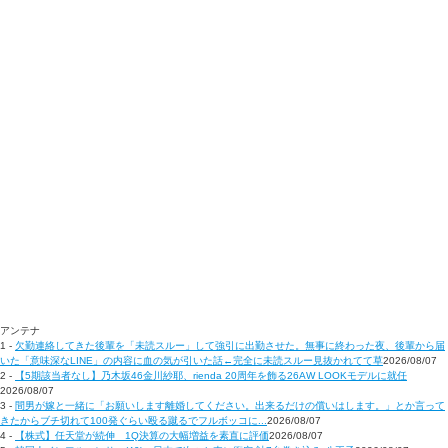
アンテナ
1 -
欠勤連絡してきた後輩を「未読スルー」して強引に出勤させた。無事に終わった夜、後輩から届
いた「意味深なLINE」の内容に血の気が引いた話←完全に未読スルー見抜かれてて草
2026/08/07
2 -
【5期該当者なし】乃木坂46金川紗耶、rienda 20周年を飾る26AW LOOKモデルに就任
2026/08/07
3 -
間男が嫁と一緒に「お願いします離婚してください。出来るだけの償いはします。」とか言って
きたからブチ切れて100発ぐらい殴る蹴るでフルボッコに...
2026/08/07
4 -
【株式】任天堂が続伸 1Q決算の大幅増益を素直に評価
2026/08/07