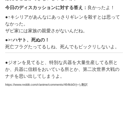
今日のディスカッションに対する答え：
良かったよ！
●↑キシリアがあんなにあっさりギレンを殺すとは思って
なかった。
ザビ家には家族の親愛さがないんだね。
●>↑
ハヤト、死ぬの！
死亡フラグたってるしね、死んでもビックリしないよ。
●ジオンを見てると、特別な兵器を大量生産してる所と
か、兵器に信頼をおいている所とか、第二次世界大戦の
ナチを思い出してしまうよ。
https://www.reddit.com/r/anime/comments/464kb0/から翻訳