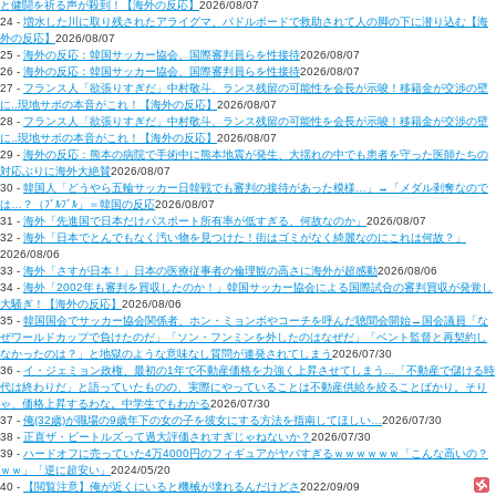
と健闘を祈る声が殺到！【海外の反応】
2026/08/07
24 -
増水した川に取り残されたアライグマ、パドルボードで救助されて人の脚の下に潜り込む【海
外の反応】
2026/08/07
25 -
海外の反応：韓国サッカー協会、国際審判員らを性接待
2026/08/07
26 -
海外の反応：韓国サッカー協会、国際審判員らを性接待
2026/08/07
27 -
フランス人「欲張りすぎだ」中村敬斗、ランス残留の可能性を会長が示唆！移籍金が交渉の壁
に..現地サポの本音がこれ！【海外の反応】
2026/08/07
28 -
フランス人「欲張りすぎだ」中村敬斗、ランス残留の可能性を会長が示唆！移籍金が交渉の壁
に..現地サポの本音がこれ！【海外の反応】
2026/08/07
29 -
海外の反応：熊本の病院で手術中に熊本地震が発生、大揺れの中でも患者を守った医師たちの
対応ぶりに海外大絶賛
2026/08/07
30 -
韓国人「どうやら五輪サッカー日韓戦でも審判の接待があった模様…」→「メダル剥奪なので
は…？（ﾌﾞﾙﾌﾞﾙ」＝韓国の反応
2026/08/07
31 -
海外「先進国で日本だけパスポート所有率が低すぎる、何故なのか」
2026/08/07
32 -
海外「日本でとんでもなく汚い物を見つけた！街はゴミがなく綺麗なのにこれは何故？」
2026/08/06
33 -
海外「さすが日本！」日本の医療従事者の倫理観の高さに海外が超感動
2026/08/06
34 -
海外「2002年も審判を買収したのか！」韓国サッカー協会による国際試合の審判買収が発覚し
大騒ぎ！【海外の反応】
2026/08/06
35 -
韓国国会でサッカー協会関係者、ホン・ミョンボやコーチを呼んだ聴聞会開始→国会議員「な
ぜワールドカップで負けたのだ」「ソン・フンミンを外したのはなぜだ」「ベント監督と再契約し
なかったのは？」と地獄のような意味なし質問が連発されてしまう
2026/07/30
36 -
イ・ジェミョン政権、最初の1年で不動産価格を力強く上昇させてしまう…「不動産で儲ける時
代は終わりだ」と語っていたものの、実際にやっていることは不動産供給を絞ることばかり。そり
ゃ、価格上昇するわな。中学生でもわかる
2026/07/30
37 -
俺(32歳)が職場の9歳年下の女の子を彼女にする方法を指南してほしい…
2026/07/30
38 -
正直ザ・ビートルズって過大評価されすぎじゃねないか？
2026/07/30
39 -
ハードオフに売っていた4万4000円のフィギュアがヤバすぎるｗｗｗｗｗｗ「こんな高いの？
ｗｗ」「逆に超安い」
2024/05/20
40 -
【閲覧注意】俺が近くにいると機械が壊れるんだけどさ
2022/09/09