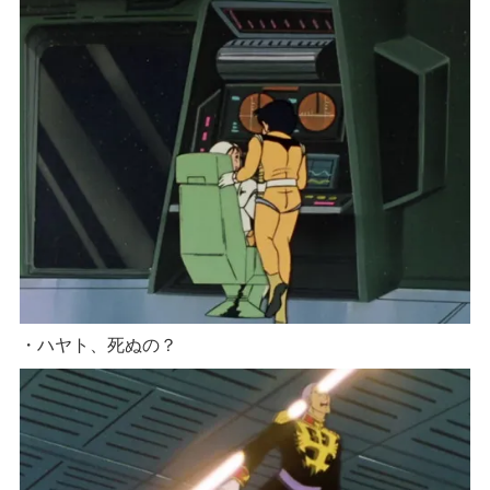
・ハヤト、死ぬの？