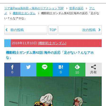
リア速Press海外部 – 海外のリアクション TOP
世界の反応
アニ
メ
機動戦士ガンダム
機動戦士ガンダム第42話:海外の反応「足がな
い？んなアホな」
前の投稿
次の投稿
TOP
2018年11月10日
[
機動戦士ガンダム
]
機動戦士ガンダム第42話:海外の反応「足がない？んなアホ
な」
0
0
共有
10