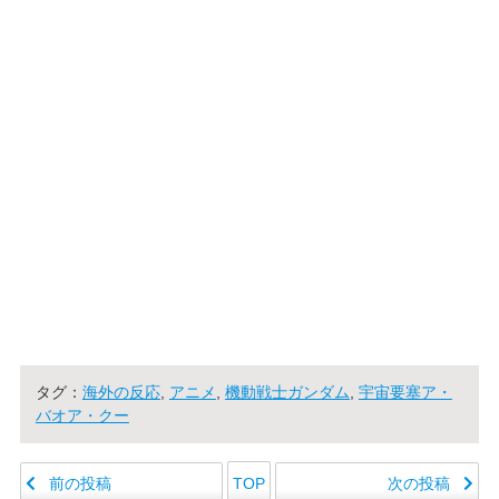
タグ：
海外の反応
,
アニメ
,
機動戦士ガンダム
,
宇宙要塞ア・
バオア・クー
前の投稿
次の投稿
TOP