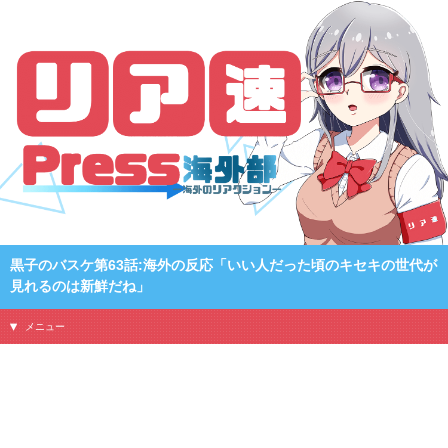
黒子のバスケ第63話:海外の反応「いい人だった頃のキセキの世代が
見れるのは新鮮だね」
メニュー