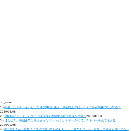
アンテナ
1 -
転生したらスライムだった件 第89話 感想：原初同士の戦い！メイドvs執事になってる！
2026/08/08
2 -
1944年7月、グアム島に上陸作戦を展開する米海兵隊を空撮！
2026/08/08
3 -
【なぜ？】中国企業に取得されたマンション、日本人が出ていきネパール人で埋まる
2026/08/08
4 -
中1の息子が上級生にイジメに遭っているらしい。「男なんだから一発殴ってやりゃ良いだろ」