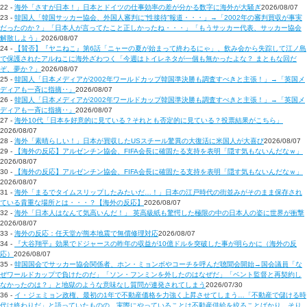
22 -
海外「さすが日本！」日本とドイツの仕事効率の差が分かる数字に海外が大騒ぎ
2026/08/07
23 -
韓国人「韓国サッカー協会、外国人審判に“性接待”報道・・・」→「2002年の審判買収が事実
だったのか？」「日本人が言ってたこと正しかったね・・・」「もうサッカー代表、サッカー協会
解散しよう」
2026/08/07
24 -
【賛否】『ヤニねこ』第6話「ニャーの夏が始まって終わるにゃ」、飲み会から失踪して江ノ島
で保護されたアルねこに海外ざわつく「今週はトイレネタが一個も無かったよな？ まともな回だ
ぞ、夢か？」
2026/08/07
25 -
韓国人「日本メディアが2002年ワールドカップ韓国準決勝も調査すべきと主張！」→「英国メ
ディアも一斉に指摘‥」
2026/08/07
26 -
韓国人「日本メディアが2002年ワールドカップ韓国準決勝も調査すべきと主張！」→「英国メ
ディアも一斉に指摘‥」
2026/08/07
27 -
海外10代「日本を好意的に見ている？それとも否定的に見ている？投票結果がこちら」
2026/08/07
28 -
海外「素晴らしい！」日本が買収したUSスチール驚異の大復活に米国人が大喜び
2026/08/07
29 -
【海外の反応】アルゼンチン協会、FIFA会長に確固たる支持を表明「隠す気もないんだなｗ」
2026/08/07
30 -
【海外の反応】アルゼンチン協会、FIFA会長に確固たる支持を表明「隠す気もないんだなｗ」
2026/08/07
31 -
海外「まるでタイムスリップしたみたいだ…！」日本の江戸時代の街並みがそのまま保存され
ている貴重な場所とは・・・？【海外の反応】
2026/08/07
32 -
海外「日本人はなんて気高いんだ！」 英高級紙も驚愕した極限の中の日本人の姿に世界が衝撃
2026/08/07
33 -
海外の反応：任天堂が熊本地震で無償修理対応
2026/08/07
34 -
『大谷翔平』効果でドジャースの昨年の収益が10億ドルを突破した事が明らかに（海外の反
応）
2026/08/07
35 -
韓国国会でサッカー協会関係者、ホン・ミョンボやコーチを呼んだ聴聞会開始→国会議員「な
ぜワールドカップで負けたのだ」「ソン・フンミンを外したのはなぜだ」「ベント監督と再契約し
なかったのは？」と地獄のような意味なし質問が連発されてしまう
2026/07/30
36 -
イ・ジェミョン政権、最初の1年で不動産価格を力強く上昇させてしまう…「不動産で儲ける時
代は終わりだ」と語っていたものの、実際にやっていることは不動産供給を絞ることばかり。そり