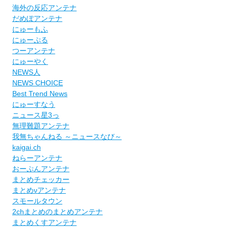
海外の反応アンテナ
だめぽアンテナ
にゅーもふ
にゅーぷる
つーアンテナ
にゅーやく
NEWS人
NEWS CHOICE
Best Trend News
にゅーすなう
ニュース星3っ
無理難題アンテナ
我無ちゃんねる ～ニュースなび～
kaigai.ch
ねらーアンテナ
おーぷんアンテナ
まとめチェッカー
まとめνアンテナ
スモールタウン
2chまとめのまとめアンテナ
まとめくすアンテナ