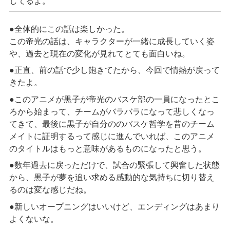
してるよ。
●全体的にこの話は楽しかった。
この帝光の話は、キャラクターが一緒に成長していく姿
や、過去と現在の変化が見れてとても面白いね。
●正直、前の話で少し飽きてたから、今回で情熱が戻って
きたよ。
●このアニメが黒子が帝光のバスケ部の一員になったとこ
ろから始まって、チームがバラバラになって悲しくなっ
てきて、最後に黒子が自分ののバスケ哲学を昔のチーム
メイトに証明するって感じに進んでいれば、このアニメ
のタイトルはもっと意味があるものになったと思う。
●数年過去に戻っただけで、試合の緊張して興奮した状態
から、黒子が夢を追い求める感動的な気持ちに切り替え
るのは変な感じだね。
●新しいオープニングはいいけど、エンディングはあまり
よくないな。