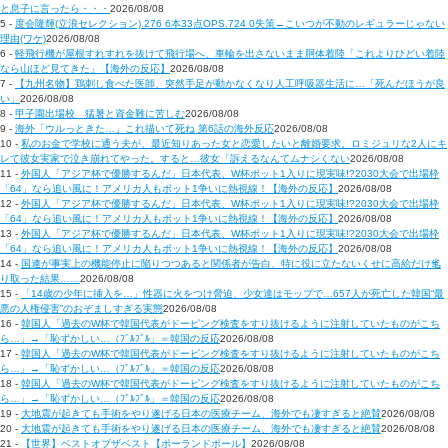
と息子に言ったら・・・
2026/08/08
5 -
度会隆輝(立浪セレクション).276 6本33点OPS.724 0失策←こいつが不動のレギュラーじゃない
理由(ワケ)
2026/08/08
6 -
軽飛行機が屋根すれすれを抜けて飛行場へ、車輪を出さないまま胴体着陸「これよりひどい着陸
なら山ほど見てきた」【海外の反応】
2026/08/08
7 -
【九州名物】鶏刺し食べた医師、突然手足が動かなくなり人工呼吸器生活に…「死んだほうが良
い」
2026/08/08
8 -
甲子園出場校 猛暑と資金難に苦しむ
2026/08/08
9 -
海外「ウルっときた…」これ描いて死ね 第6話の海外反応
2026/08/08
10 -
私のお金で学校に通う夫が、最近知りあった女と恋愛したいと離婚要求。ロミジュリな2人にキ
レて彼女実家で泣き崩れてやった。すると…彼女「訴えるなんてムナシくない
2026/08/08
11 -
外国人「アジア杯で優勝するんだ」日本代表、W杯ポット1入りに現実味!?2030大会で出場枠
「64」なら追い風に！アメリカ人もポット1争いに熱視線！【海外の反応】
2026/08/08
12 -
外国人「アジア杯で優勝するんだ」日本代表、W杯ポット1入りに現実味!?2030大会で出場枠
「64」なら追い風に！アメリカ人もポット1争いに熱視線！【海外の反応】
2026/08/08
13 -
外国人「アジア杯で優勝するんだ」日本代表、W杯ポット1入りに現実味!?2030大会で出場枠
「64」なら追い風に！アメリカ人もポット1争いに熱視線！【海外の反応】
2026/08/08
14 -
国連が事実上の機能停止に陥りつつあると関係者が告白、特に役に立たないくせに高給だけ毟
り取った結果……
2026/08/08
15 -
「14歳の少年に挿入を…」性器に火をつけ脅迫、少女達はモップで…657人が死亡した韓国“最
悪の人権侵害”のおぞましすぎる実態
2026/08/08
16 -
韓国人「過去のW杯で韓国代表がドーピング検査をすり抜けるように注射していたものがこち
ら…」→「恥ずかしい…（ﾌﾞﾙﾌﾞﾙ」＝韓国の反応
2026/08/08
17 -
韓国人「過去のW杯で韓国代表がドーピング検査をすり抜けるように注射していたものがこち
ら…」→「恥ずかしい…（ﾌﾞﾙﾌﾞﾙ」＝韓国の反応
2026/08/08
18 -
韓国人「過去のW杯で韓国代表がドーピング検査をすり抜けるように注射していたものがこち
ら…」→「恥ずかしい…（ﾌﾞﾙﾌﾞﾙ」＝韓国の反応
2026/08/08
19 -
大地震が起きても手術をやり遂げる日本の医療チーム、海外でも凄すぎると絶賛
2026/08/08
20 -
大地震が起きても手術をやり遂げる日本の医療チーム、海外でも凄すぎると絶賛
2026/08/08
21 -
【世界】ベストオブザベスト【ポーランドボール】
2026/08/08