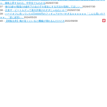
ゃ、価格上昇するわな。中学生でもわかる
2026/07/30
37 -
俺(32歳)が職場の9歳年下の女の子を彼女にする方法を指南してほしい…
2026/07/30
38 -
正直ザ・ビートルズって過大評価されすぎじゃねないか？
2026/07/30
39 -
ハードオフに売っていた4万4000円のフィギュアがヤバすぎるｗｗｗｗｗｗ「こんな高いの？
ｗｗ」「逆に超安い」
2024/05/20
40 -
【閲覧注意】俺が近くにいると機械が壊れるんだけどさ
2022/09/09