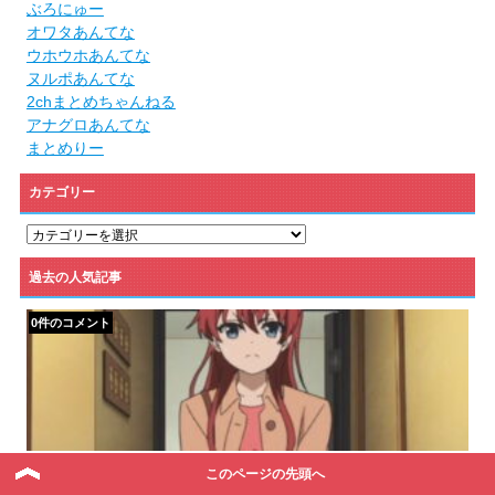
ぶろにゅー
オワタあんてな
ウホウホあんてな
ヌルポあんてな
2chまとめちゃんねる
アナグロあんてな
まとめりー
カテゴリー
カ
テ
ゴ
過去の人気記事
リ
ー
0件のコメント
SHIROBAKO第9話:海外の反応「ずかちゃん一...
このページの先頭へ