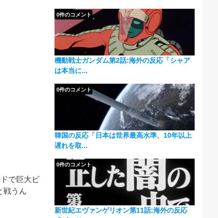
0件のコメント
機動戦士ガンダム第2話:海外の反応「シャア
は本当に...
0件のコメント
韓国の反応「日本は世界最高水準、10年以上
遅れを取...
0件のコメント
ードで巨大ビ
と戦うん
新世紀エヴァンゲリオン第11話:海外の反応