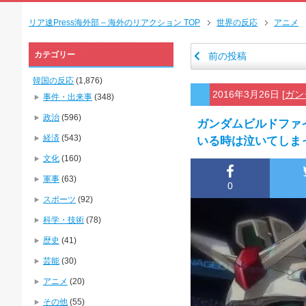
リア速Press海外部 – 海外のリアクション TOP
世界の反応
アニメ
カテゴリー
前の投稿
韓国の反応
(1,876)
2016年3月26日
[
ガン
事件・出来事
(348)
政治
(596)
ガンダムビルドファ
経済
(543)
いる時は泣いてしま
文化
(160)
軍事
(63)
0
スポーツ
(92)
科学・技術
(78)
歴史
(41)
芸能
(30)
アニメ
(20)
その他
(55)