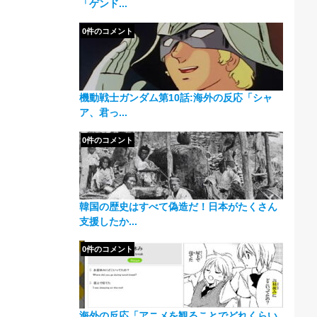
「ゲンド...
0件のコメント
機動戦士ガンダム第10話:海外の反応「シャ
ア、君っ...
0件のコメント
韓国の歴史はすべて偽造だ！日本がたくさん
支援したか...
0件のコメント
海外の反応「アニメを観ることでどれくらい