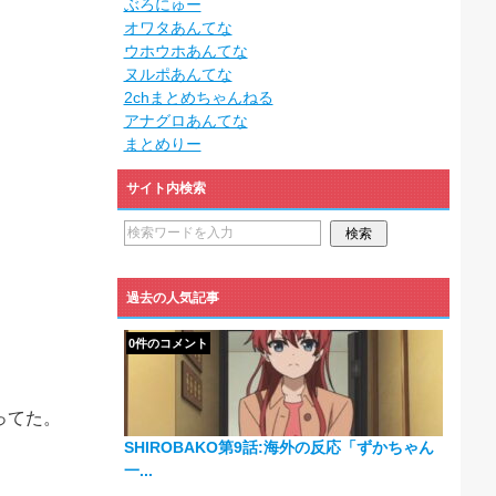
ぶろにゅー
オワタあんてな
ウホウホあんてな
ヌルポあんてな
2chまとめちゃんねる
アナグロあんてな
まとめりー
サイト内検索
過去の人気記事
0件のコメント
ってた。
SHIROBAKO第9話:海外の反応「ずかちゃん
一...