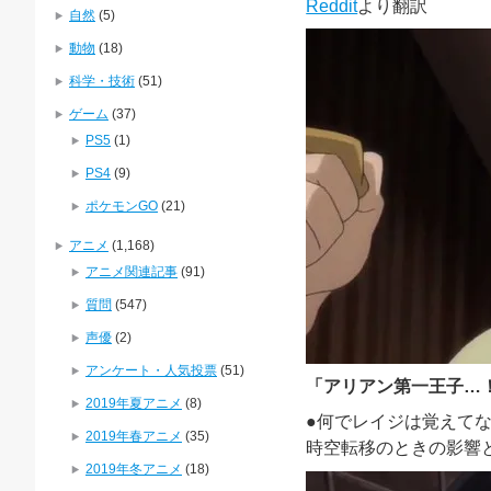
Reddit
より翻訳
自然
(5)
動物
(18)
科学・技術
(51)
ゲーム
(37)
PS5
(1)
PS4
(9)
ポケモンGO
(21)
アニメ
(1,168)
アニメ関連記事
(91)
質問
(547)
声優
(2)
アンケート・人気投票
(51)
「
アリアン第一王子…
2019年夏アニメ
(8)
●何でレイジは覚えて
2019年春アニメ
(35)
時空転移のときの影響
2019年冬アニメ
(18)