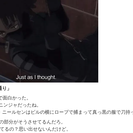
通り」
で面白かった。
/ニンジャだった
ね
。
・ニールセンは
ビルの横にロープ
で
捕まって真っ黒の服で刀
持
の部分がそうさせてるんだろ
。
てるの？
思い出せないんだけど。