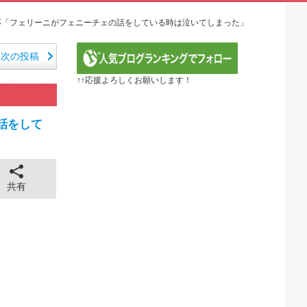
て死ね 第6話の海外反応
るネコｗｗｗ」（海外の反応）
反応「フェリーニがフェニーチェの話をしている時は泣いてしまった」
ねこ第6話の海外反応
日本のアニメのOP/EDは？」→「一回も飛ばしたこと...
次の投稿
期 5話：西から告白いくとは、ようやった！
↑↑応援よろしくお願いします！
笑える日本アニメ教えて」
 第5話
定の作り込みが半端じゃない…！」外国人を夢中ににする世...
話をして
から愛される日本のアニメキャラがこちら」（海外の反応）
全に見えてる動画が拡散されてしまう…
43cm120kgのダチョウの食事の方がヘルシー...
 ちゅっちゅしながらの濃厚エッ画像♪
共有
 ちゅっちゅしながらの濃厚エッ画像♪
も水もない
していたひろゆきさん ゆたぼんにとどめを刺されるｗｗｗ
ンだ」 熊本地震直後の日本の対応のスピードに世界が衝撃
価されすぎじゃねないか？
。RSSの解除をお願いします。
。RSSの解除をお願いします。
0円のフィギュアがヤバすぎるｗｗｗｗｗｗ「こんな高い...