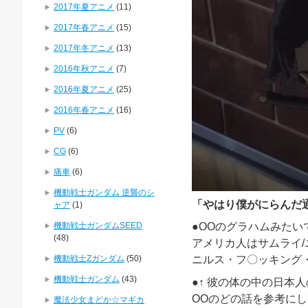
2017年夏アニメ
(11)
2017年春アニメ
(15)
2017年冬アニメ
(13)
2016年秋アニメ
(7)
2016年夏アニメ
(25)
2016年春アニメ
(16)
PV
(6)
CG
(6)
痛車
(6)
機動戦士ガンダム 逆襲のシ
「
やはり
僕がにらんだ
ャア
(1)
機動戦士ガンダムSEED
●OO
のグラハムみたい
(48)
アメリカ人は
サムライ
機動戦士Zガンダム
(50)
ニルス・フ〇ッキング
機動戦士ガンダム
(43)
●↑
彼の体の中の日本人
OO
のどの話を参考
にし
魔法少女まどか☆マギカ