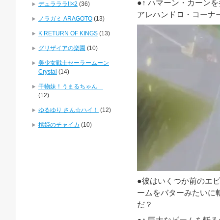
●↑ ハマーン・カーン
デュラララ!!×2
(36)
アレハンドロ・コーナ
ノラガミ ARAGOTO
(13)
K RETURN OF KINGS
(13)
グリザイアの楽園
(10)
美少女戦士セーラームーン
Crystal
(14)
干物妹！うまるちゃん
(12)
ゆるゆり さん☆ハイ！
(12)
棺姫のチャイカ
(10)
●彼はいくつか前のエ
ームをバターみたいに
だ
？