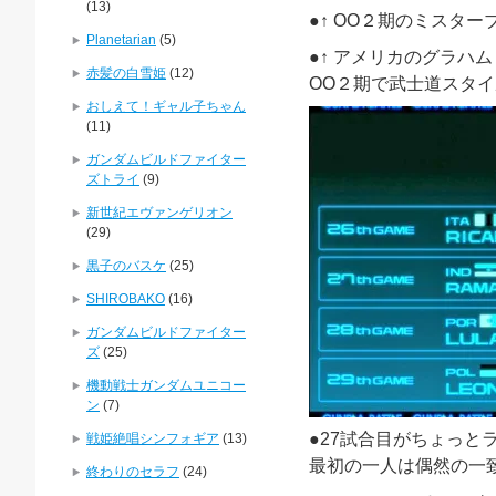
(13)
●↑
OO２
期のミスター
Planetarian
(5)
●↑ アメリカのグラ
赤髪の白雪姫
(12)
OO２
期で武士道スタイ
おしえて！ギャル子ちゃん
(11)
ガンダムビルドファイター
ズトライ
(9)
新世紀エヴァンゲリオン
(29)
黒子のバスケ
(25)
SHIROBAKO
(16)
ガンダムビルドファイター
ズ
(25)
機動戦士ガンダムユニコー
ン
(7)
●27
試合目がちょっと
戦姫絶唱シンフォギア
(13)
最初の一人は偶然の一
終わりのセラフ
(24)