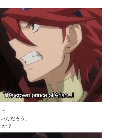
！
」
ないんだろう
。
とか？