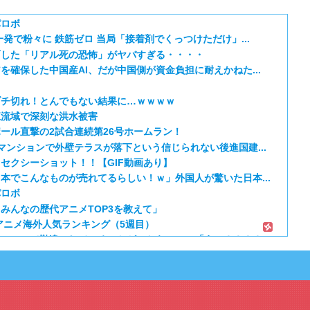
パロボ
発で粉々に 鉄筋ゼロ 当局「接着剤でくっつけただけ」...
面した「リアル死の恐怖」がヤバすぎる・・・・
確保した中国産AI、だが中国側が資金負担に耐えかねた...
ブチ切れ！とんでもない結果に…ｗｗｗｗ
江流域で深刻な洪水被害
ール直撃の2試合連続第26号ホームラン！
マンションで外壁テラスが落下という信じられない後進国建...
セクシーショット！！【GIF動画あり】
本でこんなものが売れてるらしい！ｗ」外国人が驚いた日本...
パロボ
みんなの歴代アニメTOP3を教えて」
夏アニメ海外人気ランキング（5週目）
について勘違いしていることがこちら…」→「えっ？？？？...
っ飛んでる！ｗ」外国人が予測不可能でぶっ飛んでると評価...
行為は絶対にない」→韓国人「一番重要なのは2002年...
ル】7話 穏健派のオゴタイと武闘派のトルイ…面白い対...
 第二期】第16話感想「中世の戦いに戦車持ってきた奴...