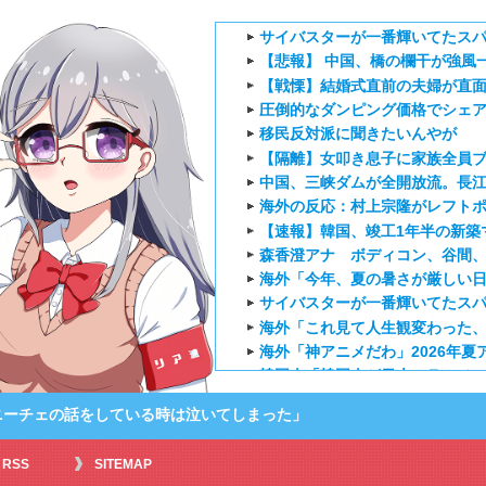
サイバスターが一番輝いてたス
【悲報】 中国、橋の欄干が強風一
【戦慄】結婚式直前の夫婦が直
圧倒的なダンピング価格でシェアを
移民反対派に聞きたいんやが
【隔離】女叩き息子に家族全員
中国、三峡ダムが全開放流。長
海外の反応：村上宗隆がレフトポ
【速報】韓国、竣工1年半の新築
森香澄アナ ボディコン、谷間、
海外「今年、夏の暑さが厳しい日
サイバスターが一番輝いてたス
海外「これ見て人生観変わった、
海外「神アニメだわ」2026年
韓国人「韓国人が日本のラーメン
海外「この日本アニメはマジでぶ
ニーチェの話をしている時は泣いてしまった」
韓国サッカー協会「現在は不適切な
海外の反応【天幕のジャードゥーガ
RSS
SITEMAP
海外の反応アニメ【逃げ上手の若君