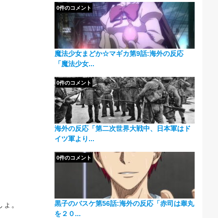
0件のコメント
魔法少女まどか☆マギカ第9話:海外の反応
「魔法少女...
0件のコメント
海外の反応「第二次世界大戦中、日本軍はド
イツ軍より...
0件のコメント
黒子のバスケ第56話:海外の反応「赤司は睾丸
しょ。
を２０...