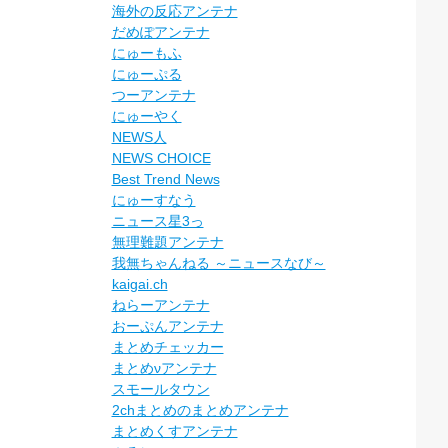
海外の反応アンテナ
だめぽアンテナ
にゅーもふ
にゅーぷる
つーアンテナ
にゅーやく
NEWS人
NEWS CHOICE
Best Trend News
にゅーすなう
ニュース星3っ
無理難題アンテナ
我無ちゃんねる ～ニュースなび～
kaigai.ch
ねらーアンテナ
おーぷんアンテナ
まとめチェッカー
まとめνアンテナ
スモールタウン
2chまとめのまとめアンテナ
まとめくすアンテナ