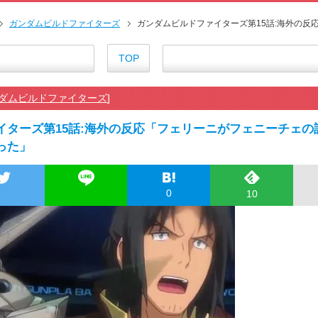
海外「ウルっときた…」これ描い
外国人「日本のアニメに出てく
ガンダムビルドファイターズ
ガンダムビルドファイターズ第15話:海外の
海外「新キャラもヤバいｗ」ヤニ
外国人「特に印象に残ってる最近の
TOP
【海外の反応】正反対な君と僕2
海外「お前らにとってのマジで
ダムビルドファイターズ
]
『アニメ海外の反応』幼女戦記Ⅱ
海外「日本のアニメは世界観や設
イターズ第15話:海外の反応「フェリーニがフェニーチェの
外国人「ひどい奴なのに視聴者
った」
【朗報】齋藤飛鳥、前屈みで完
155cm55kgの女性の食事より2
舌を絡ませて、唾液交換して──
0
10
舌を絡ませて、唾液交換して──
すまん熊本やがコンビニに食品
【戦争は話し合いで解決】と主張
海外「日本よ、お前がナンバーワ
正直ザ・ビートルズって過大評
まとめチェッカーは閉鎖しました
まとめチェッカーは閉鎖しました
ハードオフに売っていた4万400