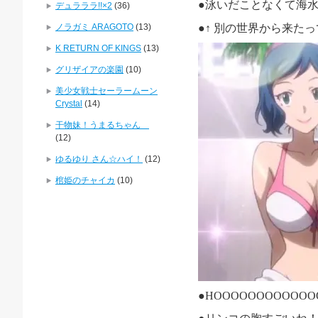
●泳いだことなくて海
デュラララ!!×2
(36)
ノラガミ ARAGOTO
(13)
●↑
別の世界から来たっ
K RETURN OF KINGS
(13)
グリザイアの楽園
(10)
美少女戦士セーラームーン
Crystal
(14)
干物妹！うまるちゃん
(12)
ゆるゆり さん☆ハイ！
(12)
棺姫のチャイカ
(10)
●HOOOOOOOOOOO