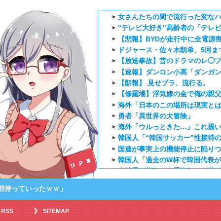
女さんたちの間で流行った変なハ
"テレビ大好き"高齢者の「テレ
【悲報】BYDが走行中に全電源喪
ドジャース・佐々木朗希、5回ま
【放送事故】昔のドラマのレ◯
【速報】ダンロン小高「ダンガン
【朗報】 見せブラ、流行る。
【修羅場】浮気嫁の金で俺の親父
海外「日本のこの場所は現実とは
勇者「異世界の大冒険」
海外「ウルっときた…」これ描い
韓国人「“韓国サッカー”性接待の
国連が事実上の機能停止に陥りつ
韓国人「過去のW杯で韓国代表が
大地震が起きても手術をやり遂
外国人「日本のアニメに出てく
部持っていったｗｗ」
海外「新キャラもヤバいｗ」ヤニ
外国人「特に印象に残ってる最近の
RSS
SITEMAP
【海外の反応】正反対な君と僕2