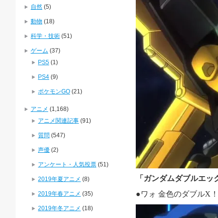
自然
(5)
動物
(18)
科学・技術
(51)
ゲーム
(37)
PS5
(1)
PS4
(9)
ポケモンGO
(21)
アニメ
(1,168)
アニメ関連記事
(91)
質問
(547)
声優
(2)
アンケート・人気投票
(51)
「
ガンダムダブルエッ
2019年夏アニメ
(8)
●ワォ
金色のダブル
X
2019年春アニメ
(35)
2019年冬アニメ
(18)