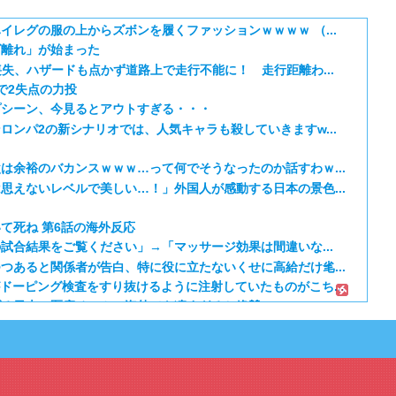
イレグの服の上からズボンを履くファッションｗｗｗｗ （...
ビ離れ」が始まった
失、ハザードも点かず道路上で走行不能に！ 走行距離わ...
で2失点の力投
プシーン、今見るとアウトすぎる・・・
ロンパ2の新シナリオでは、人気キャラも殺していきますw...
は余裕のバカンスｗｗｗ…って何でそうなったのか話すわｗ...
思えないレベルで美しい…！」外国人が感動する日本の景色...
て死ね 第6話の海外反応
試合結果をご覧ください」→「マッサージ効果は間違いな...
つあると関係者が告白、特に役に立たないくせに高給だけ毟...
ドーピング検査をすり抜けるように注射していたものがこち...
げる日本の医療チーム、海外でも凄すぎると絶賛
るネコｗｗｗ」（海外の反応）
ねこ第6話の海外反応
日本のアニメのOP/EDは？」→「一回も飛ばしたこと...
期 5話：西から告白いくとは、ようやった！