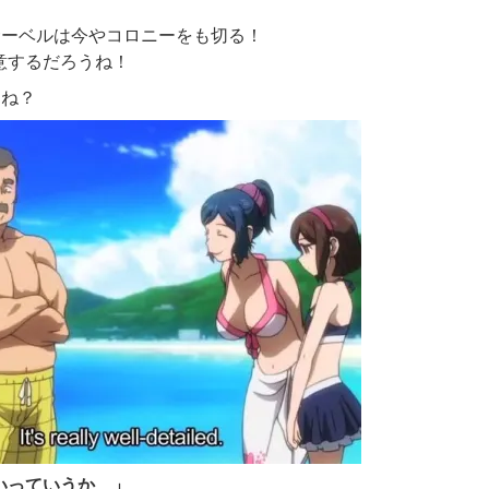
！
サーベルは今やコロニーをも切る！
意するだろうね！
くね？
いっていうか…
」