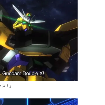
クス！
」
！