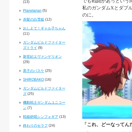
でも戦闘があっという
(13)
私のガンダム
X
とダブ
Planetarian
(5)
のに。
赤髪の白雪姫
(12)
おしえて！ギャル子ちゃん
(11)
ガンダムビルドファイター
ズトライ
(9)
新世紀エヴァンゲリオン
(29)
黒子のバスケ
(25)
SHIROBAKO
(16)
ガンダムビルドファイター
ズ
(25)
機動戦士ガンダムユニコー
ン
(7)
戦姫絶唱シンフォギア
(13)
「
これ、どーなってん
終わりのセラフ
(24)