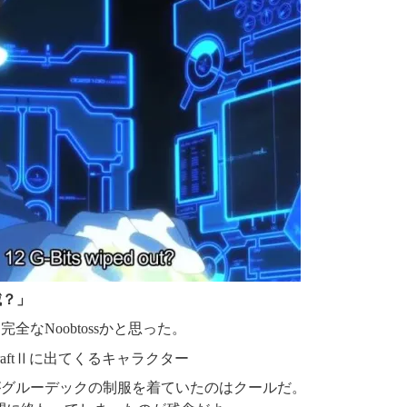
滅？
」
は完全な
Noobtoss
かと思った。
raftⅡ
に出てくるキャラクター
がグルーデックの制服を着ていたのはクールだ。