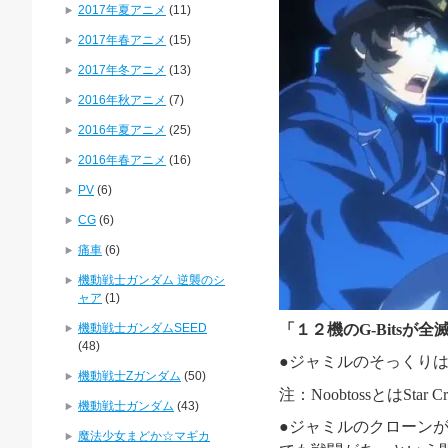
2017年夏アニメ
(11)
2017年春アニメ
(15)
2017年冬アニメ
(13)
2016年秋アニメ
(7)
2016年夏アニメ
(25)
2016年春アニメ
(16)
PV
(6)
CG
(6)
痛車
(6)
機動戦士ガンダム 逆襲のシ
ャア
(1)
機動戦士ガンダムSEED
「
１２機の
G-Bits
が全
(48)
●ジャミルのそっくり
機動戦士Zガンダム
(50)
注：
Noobtoss
とは
Star C
機動戦士ガンダム
(43)
●ジャミルのクローン
魔法少女まどか☆マギカ