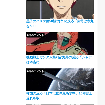
黒子のバスケ第56話:海外の反応「赤司は睾丸
を２０...
0件のコメント
機動戦士ガンダム第2話:海外の反応「シャア
は本当に...
0件のコメント
韓国の反応「日本は世界最高水準、10年以上
遅れを取...