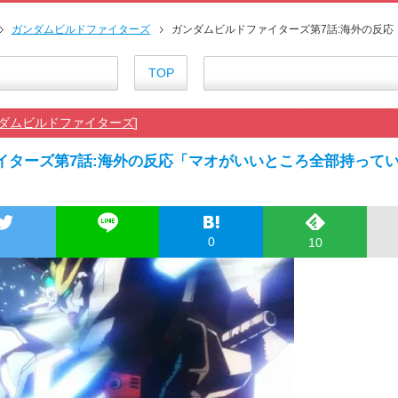
海外「お前らにとってのマジで
『アニメ海外の反応』幼女戦記Ⅱ
ガンダムビルドファイターズ
ガンダムビルドファイターズ第7話:海外の反
海外「日本のアニメは世界観や設
外国人「ひどい奴なのに視聴者
TOP
海外の反応アニメ【ONE PIEC
海外「お堅いうちの家族に見せ
ダムビルドファイターズ
]
海外の反応【HUNTER×HUNT
海外「伏線回収凄すぎ…」アニメ
イターズ第7話:海外の反応「マオがいいところ全部持って
『アニメ海外の反応』無職転生Ⅲ
【朗報】齋藤飛鳥、前屈みで完
155cm55kgの女性の食事より2
舌を絡ませて、唾液交換して──
0
10
舌を絡ませて、唾液交換して──
すまん熊本やがコンビニに食品
【戦争は話し合いで解決】と主張
海外「日本よ、お前がナンバーワ
正直ザ・ビートルズって過大評
まとめチェッカーは閉鎖しました
まとめチェッカーは閉鎖しました
ハードオフに売っていた4万400