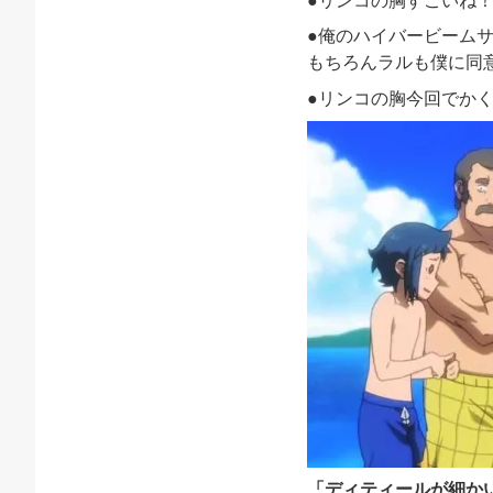
●リンコの胸すごいね
●俺のハイバービーム
もちろんラルも僕に同
●リンコの胸今回でか
「
ディティールが細か