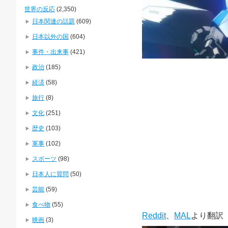
世界の反応
(2,350)
日本関連の話題
(609)
日本以外の国
(604)
事件・出来事
(421)
政治
(185)
経済
(58)
旅行
(8)
文化
(251)
歴史
(103)
軍事
(102)
スポーツ
(98)
日本人に質問
(50)
芸能
(59)
食べ物
(55)
Reddit
、
MAL
より翻訳
映画
(3)