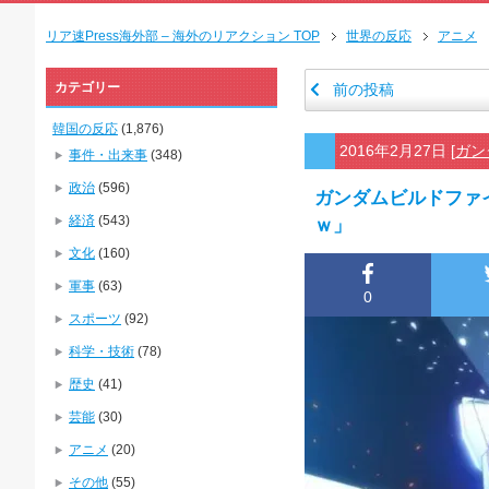
リア速Press海外部 – 海外のリアクション TOP
世界の反応
アニメ
カテゴリー
前の投稿
韓国の反応
(1,876)
2016年2月27日
[
ガン
事件・出来事
(348)
政治
(596)
ガンダムビルドファ
経済
(543)
ｗ」
文化
(160)
軍事
(63)
0
スポーツ
(92)
科学・技術
(78)
歴史
(41)
芸能
(30)
アニメ
(20)
その他
(55)