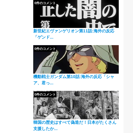
0件のコメント
新世紀エヴァンゲリオン第11話:海外の反応
「ゲンド...
0件のコメント
機動戦士ガンダム第10話:海外の反応「シャ
ア、君っ...
0件のコメント
韓国の歴史はすべて偽造だ！日本がたくさん
支援したか...