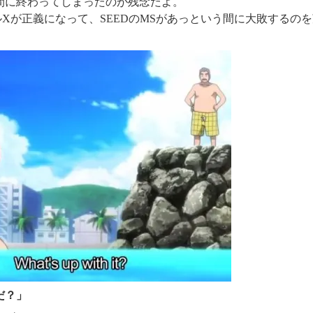
間に終わってしまったのが残念だよ。
ル
X
が正義になって、
SEED
の
MS
があっという間に大敗するのを
だ？
」