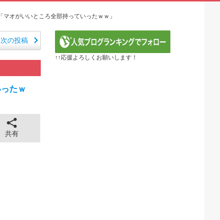
笑える日本アニメ教えて」
 第5話
応「マオがいいところ全部持っていったｗｗ」
定の作り込みが半端じゃない…！」外国人を夢中ににする世...
から愛される日本のアニメキャラがこちら」（海外の反応）
次の投稿
E】第1172話感想「ちょっと今はルフィを擁護する...
↑↑応援よろしくお願いします！
るべき日本アニメはなんだろう？」
ER】第416話感想「おいおい、文字が少なくてスッ...
『黄泉のツガイ』第17話 海外反応
いったｗ
 ～異世界行ったら本気だす～（3期） 第6話
全に見えてる動画が拡散されてしまう…
43cm120kgのダチョウの食事の方がヘルシー...
 ちゅっちゅしながらの濃厚エッ画像♪
共有
 ちゅっちゅしながらの濃厚エッ画像♪
も水もない
していたひろゆきさん ゆたぼんにとどめを刺されるｗｗｗ
ンだ」 熊本地震直後の日本の対応のスピードに世界が衝撃
価されすぎじゃねないか？
。RSSの解除をお願いします。
。RSSの解除をお願いします。
0円のフィギュアがヤバすぎるｗｗｗｗｗｗ「こんな高い...