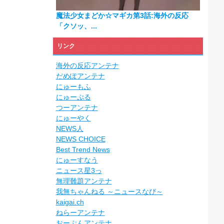
魔法少女まどか☆マギカ第3話:海外の反応
「クソッ、...
リンク
海外の反応アンテナ
だめぽアンテナ
にゅーもふ
にゅーぷる
つーアンテナ
にゅーやく
NEWS人
NEWS CHOICE
Best Trend News
にゅーすなう
ニュース星3っ
無理難題アンテナ
我無ちゃんねる ～ニュースなび～
kaigai.ch
ねらーアンテナ
おーぷんアンテナ