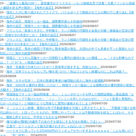
23 -
「健康なら最高のDF！」冨安健洋がクリスタル・パレス移籍合意で決着！古巣ファンから祝福
と健闘を祈る声が殺到！【海外の反応】
2026/08/07
24 -
増水した川に取り残されたアライグマ、パドルボードで救助されて人の脚の下に潜り込む【海
外の反応】
2026/08/07
25 -
海外の反応：韓国サッカー協会、国際審判員らを性接待
2026/08/07
26 -
海外の反応：韓国サッカー協会、国際審判員らを性接待
2026/08/07
27 -
フランス人「欲張りすぎだ」中村敬斗、ランス残留の可能性を会長が示唆！移籍金が交渉の壁
に..現地サポの本音がこれ！【海外の反応】
2026/08/07
28 -
フランス人「欲張りすぎだ」中村敬斗、ランス残留の可能性を会長が示唆！移籍金が交渉の壁
に..現地サポの本音がこれ！【海外の反応】
2026/08/07
29 -
海外の反応：熊本の病院で手術中に熊本地震が発生、大揺れの中でも患者を守った医師たちの
対応ぶりに海外大絶賛
2026/08/07
30 -
韓国人「どうやら五輪サッカー日韓戦でも審判の接待があった模様…」→「メダル剥奪なので
は…？（ﾌﾞﾙﾌﾞﾙ」＝韓国の反応
2026/08/07
31 -
海外「先進国で日本だけパスポート所有率が低すぎる、何故なのか」
2026/08/07
32 -
海外「日本でとんでもなく汚い物を見つけた！街はゴミがなく綺麗なのにこれは何故？」
2026/08/06
33 -
海外「さすが日本！」日本の医療従事者の倫理観の高さに海外が超感動
2026/08/06
34 -
海外「2002年も審判を買収したのか！」韓国サッカー協会による国際試合の審判買収が発覚し
大騒ぎ！【海外の反応】
2026/08/06
35 -
韓国国会でサッカー協会関係者、ホン・ミョンボやコーチを呼んだ聴聞会開始→国会議員「な
ぜワールドカップで負けたのだ」「ソン・フンミンを外したのはなぜだ」「ベント監督と再契約し
なかったのは？」と地獄のような意味なし質問が連発されてしまう
2026/07/30
36 -
イ・ジェミョン政権、最初の1年で不動産価格を力強く上昇させてしまう…「不動産で儲ける時
代は終わりだ」と語っていたものの、実際にやっていることは不動産供給を絞ることばかり。そり
ゃ、価格上昇するわな。中学生でもわかる
2026/07/30
37 -
俺(32歳)が職場の9歳年下の女の子を彼女にする方法を指南してほしい…
2026/07/30
38 -
正直ザ・ビートルズって過大評価されすぎじゃねないか？
2026/07/30
39 -
ハードオフに売っていた4万4000円のフィギュアがヤバすぎるｗｗｗｗｗｗ「こんな高いの？
ｗｗ」「逆に超安い」
2024/05/20