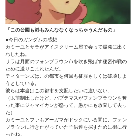
「この公園も港もみんななくなっちゃうんだもの」
●今日のガンダムの感想
カミーユとサラがアイスクリーム屋で会って爆発に出く
わしたね。
サラは月面のフォンブラウン市を吹き飛ばす秘密作戦の
ために送りこまれたんだ。
ティターンズはこの都市を何回も征服もしくは破壊しよ
うとしている。
彼らは本当はこの都市を支配したいに違いない。
（以前制圧したけど、パプテマスがフォンブラウンを奪
った事にジャマイカンが怒って、愚かにも放棄して去っ
た）
カミーユとファもアーガマがドックにいる間に、フォン
ブラウンに行きたがっていた子供達を探すために街に行
ったね。