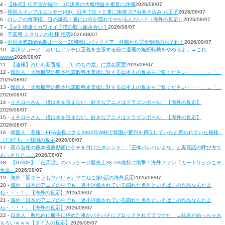
4 -
【株式】任天堂が続伸 1Q決算の大幅増益を素直に評価
2026/08/07
5 -
韓国人インフルエンサー(49)、日本で次々と車に衝突 計7台巻き込み 八王子
2026/08/07
6 -
ロシアの将軍様、謎の爆死！裏には何が隠れてやがるんだい？（海外の反応）
2026/08/07
7 -
【ｗ】物凄くカワイイ子猫の取っ組み合い！
2026/08/07
8 -
千葉県 ムスリムの礼拝 拒否
2026/08/07
9 -
中国企業Zbtlink製ルーター20機種にバックドア、外部から完全制御のおそれ！
2026/08/07
10 -
森川ジョージ「みい山アンチは正義を主張する前に漫画の無断転載をやめろよ」←これ
wwww
2026/08/07
11 -
【速報】れいわ新選組、「いのちの党」に党名変更
2026/08/07
12 -
韓国人「大韓航空の熊本地震飲料水支援に対する日本人の反応をご覧ください・・・」→「」
2026/08/07
13 -
韓国人「大韓航空の熊本地震飲料水支援に対する日本人の反応をご覧ください・・・」→「」
2026/08/07
14 -
イチローさん「僕は本を読まない。好きなアニメはドラゴンボール」【海外の反応】
2026/08/07
15 -
イチローさん「僕は本を読まない。好きなアニメはドラゴンボール」【海外の反応】
2026/08/07
16 -
韓国人「悲報：FIFA会長にさえ2002年W杯で韓国が審判を買収していたと思われていた模様…
（ﾌﾞﾙﾌﾞﾙ」＝韓国の反応
2026/08/07
17 -
高市首相の熊本視察動画にケチを付けたタレント、「正体バレバレよな」と黒電話の呼び方で
あっさりと……
2026/08/07
18 -
【GAME】「任天堂」のパッケージ版売上38.5%維持に衝撃！海外ファン「カートリッジこそ
至高」
2026/08/07
19 -
海外「新キャラもヤバいｗ」ヤニねこ第6話の海外反応
2026/08/07
20 -
海外「日本のアニメの中でも、過小評価されている隠れた名作といえばこの作品なんだよ
ね・・・！」【海外の反応】
2026/08/07
21 -
海外「日本のアニメの中でも、過小評価されている隠れた名作といえばこの作品なんだよ
ね・・・！」【海外の反応】
2026/08/07
22 -
日本人「敷地内に勝手に停めた車がバチバチにブロックされててウケた」→結末がめっちゃお
もろいｗｗｗ【タイ人の反応】
2026/08/07