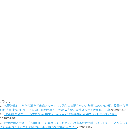
アンテナ
1 -
欠勤連絡してきた後輩を「未読スルー」して強引に出勤させた。無事に終わった夜、後輩から届
いた「意味深なLINE」の内容に血の気が引いた話←完全に未読スルー見抜かれてて草
2026/08/07
2 -
【5期該当者なし】乃木坂46金川紗耶、rienda 20周年を飾る26AW LOOKモデルに就任
2026/08/07
3 -
間男が嫁と一緒に「お願いします離婚してください。出来るだけの償いはします。」とか言って
きたからブチ切れて100発ぐらい殴る蹴るでフルボッコに...
2026/08/07