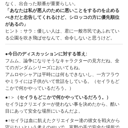
なく、出合った順番が重要らしい。
「あなたは私が悪人のために悪いことをするのを止める
べきだと忠告してくれるけど、
シロッコの方に優先順位
があるの」
ヒント：サラ：優しい人は、君に一般市民であふれてい
る公園を吹き飛ばせなんて、命令しないと思うけど。
●
今日のディスカッションに対する答え:
フムム、論争になりそうなキャラクターの見方だね、全
てのガンダムシリーズにおいてもね。
アムロやシャアは平時には何もできないし、一方フラウ
やミライには子供がいて世話をしている。（セイラもど
こかで何かやっているだろう。）
●↑＞
（セイラもどこかで何かやっているだろう。）
セイラはクリエイターが使わない事を決めたから、酷い
目にあって安全な場所にいるんだよ。
●↑セイラは血に飢えたクリエイター達の彼女を戦火から
守りたいという考えのせいで、富野の手で安全な場所で