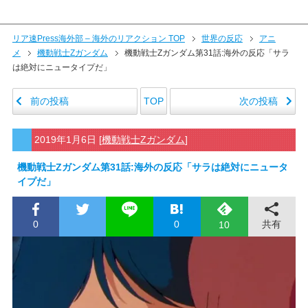
リア速Press海外部 – 海外のリアクション TOP
世界の反応
アニ
メ
機動戦士Zガンダム
機動戦士Zガンダム第31話:海外の反応「サラ
は絶対にニュータイプだ」
前の投稿
次の投稿
TOP
2019年1月6日
[
機動戦士Zガンダム
]
機動戦士Zガンダム第31話:海外の反応「サラは絶対にニュータ
イプだ」
0
0
共有
10