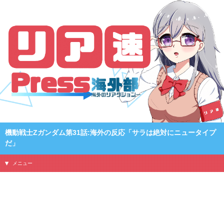
機動戦士Zガンダム第31話:海外の反応「サラは絶対にニュータイプ
だ」
メニュー