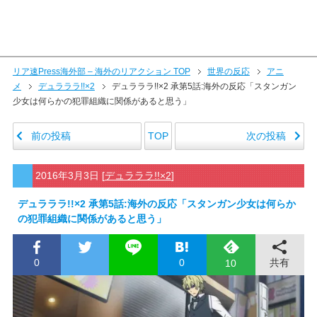
リア速Press海外部 – 海外のリアクション TOP
世界の反応
アニ
メ
デュラララ!!×2
デュラララ!!×2 承第5話:海外の反応「スタンガン
少女は何らかの犯罪組織に関係があると思う」
前の投稿
次の投稿
TOP
2016年3月3日
[
デュラララ!!×2
]
デュラララ!!×2 承第5話:海外の反応「スタンガン少女は何らか
の犯罪組織に関係があると思う」
0
0
共有
10