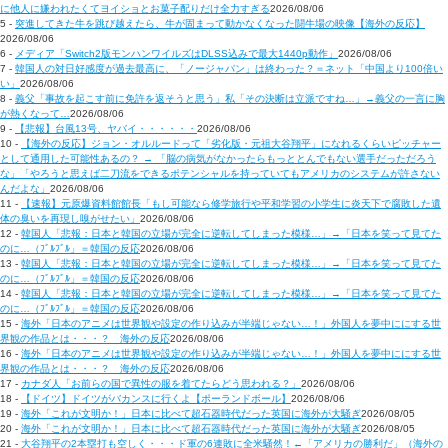
に他人に嫌われたくてヨイショとお菓子配りだけ全力すぎる
2026/08/06
5 -
突進してきた牛を跳び越えたら、牛が固まって動かなくなった闘牛場の映像【海外の反応】
2026/08/06
6 -
メディア「Switch2版モンハンワイルズはDLSS込みで最大1440p動作」
2026/08/06
7 -
韓国人の対日好感度が過去最高に、「ノージャパン」は終わった？＝ネット「中国より100倍い
い」
2026/08/06
8 -
義父「事故を起こす前に免許を返そうと思う」私「その決断は立派ですね…」→義父の一言に胸
が熱くなって…
2026/08/06
9 -
【悲報】台風13号、ヤバイ・・・・・・
2026/08/06
10 -
【海外の反応】ジョン・オルルードって「劣化版・元祖大谷翔平」になれるくらいピッチャー
として通用した可能性あるの？ → 「脳の病気がなかったらもっととんでもない選手だっただろう
な」「やろうと思えば二刀流をできるポテンシャルを持っていてもアメリカのシステムが許さない
んだよな」
2026/08/06
11 -
【速報】元原爆資料館館長「もし可能なら修学旅行や平和学習の小学生に炎天下で腐敗した遺
体の臭いを再現し嗅がせたい」
2026/08/06
12 -
韓国人「悲報：日本と韓国の立場が完全に逆転してしまった模様…」→「日本を笑って見てた
のに…（ﾌﾞﾙﾌﾞﾙ」＝韓国の反応
2026/08/06
13 -
韓国人「悲報：日本と韓国の立場が完全に逆転してしまった模様…」→「日本を笑って見てた
のに…（ﾌﾞﾙﾌﾞﾙ」＝韓国の反応
2026/08/06
14 -
韓国人「悲報：日本と韓国の立場が完全に逆転してしまった模様…」→「日本を笑って見てた
のに…（ﾌﾞﾙﾌﾞﾙ」＝韓国の反応
2026/08/06
15 -
海外「日本のアニメは世界観や設定の作り込みが半端じゃない…！」外国人を夢中ににする世
界観の作品とは・・・？ 海外の反応
2026/08/06
16 -
海外「日本のアニメは世界観や設定の作り込みが半端じゃない…！」外国人を夢中ににする世
界観の作品とは・・・？ 海外の反応
2026/08/06
17 -
カナダ人「お前らの国で異性の服を着てたらどう思われる？」
2026/08/06
18 -
【ドイツ】ドイツがバカンスに行くよ【ポーランドボール】
2026/08/06
19 -
海外「これが文明か！」日本に比べて超石器時代だった英国に海外が大騒ぎ
2026/08/05
20 -
海外「これが文明か！」日本に比べて超石器時代だった英国に海外が大騒ぎ
2026/08/05
21 -
大谷翔平の2本塁打も空しく・・・ド軍の6連敗に全米騒然！←「アメリカの勝利だ」（海外の