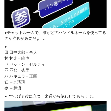
●チャットルームで、誰がどのハンドルネームを使ってる
のか注釈が必要だよ…。
●↑
田 田中太郎＝帝人
甘 甘楽＝臨也
セ セットン＝セルティ
罪 罪歌＝杏里
バ バキュラ＝正臣
狂 ＝九瑠璃
参 ＝舞流
●↑
すっげぇ役に立つ。来週から使わせてもらうよ。