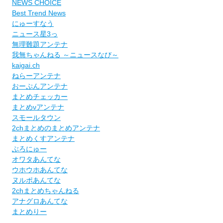
NEWS CHOICE
Best Trend News
にゅーすなう
ニュース星3っ
無理難題アンテナ
我無ちゃんねる ～ニュースなび～
kaigai.ch
ねらーアンテナ
おーぷんアンテナ
まとめチェッカー
まとめνアンテナ
スモールタウン
2chまとめのまとめアンテナ
まとめくすアンテナ
ぶろにゅー
オワタあんてな
ウホウホあんてな
ヌルポあんてな
2chまとめちゃんねる
アナグロあんてな
まとめりー