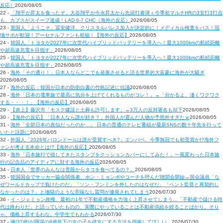
反応）
2026/08/05
22 -
「翔平が昇太を食ったぞ」大谷翔平が今永昇太から先頭打者弾＋今季初マルチHRの3安打3打点
も、カブスがスイープ達成！LAD 6-7 CHC（海外の反応）
2026/08/05
23 -
英国人「ようこそ」冨安健洋、クリスタルパレス加入が決定的に！メディカル検査をパス！現
地サポが歓迎！アーセナルファンも祝福！【海外の反応】
2026/08/05
24 -
韓国人「トヨタが2027年に次世代ハイブリッドバッテリーを導入へ！最大1000kmの航続距離
や超高速充電を目指す」
2026/08/05
25 -
韓国人「トヨタが2027年に次世代ハイブリッドバッテリーを導入へ！最大1000kmの航続距離
や超高速充電を目指す」
2026/08/05
26 -
海外「その通り！」日本人ならどこでも発展させると語る世界的大富豪に海外が大騒ぎ
2026/08/05
27 -
海外の反応：韓国が日本の防衛白書の竹島記述に抗議
2026/08/05
28 -
海外「日本の電車旅で最高に気分を上げてくれるものがコレ！」→「分かるよ、凄くワクワク
する・・・！」【海外の反応】
2026/08/05
29 -
【炎上】藤沢市「モスク建設と土葬も許可します」→3万人の反対署名も却下
2026/08/05
30 -
【海外の反応】「日本人なら誰が好き？」外国人が選んだ人物が予想外すぎたｗ
2026/08/05
31 -
海外「全部日本の真似だったのか…」 日本の普通のテレビ番組が最新SNSの数十年先を行って
いたと話題に
2026/08/05
32 -
外国人「2026年バロンドールは誰が受賞すべき?」エンバペ、今季無冠でも初受賞か!?海外フ
ァンが考える本命とは!?【海外の反応】
2026/08/05
33 -
海外「日本旅行で捺してきたスタンプをクッションカバーにしてみた！」一風変わった日本旅
行の記念品のアイディアに対する海外の反応
2026/08/05
34 -
日本人「世界のみんなは普段からタコを食べてるの？」
2026/08/05
35 -
韓国国会でサッカー協会関係者、ホン・ミョンボやコーチを呼んだ聴聞会開始→国会議員「な
ぜワールドカップで負けたのだ」「ソン・フンミンを外したのはなぜだ」「ベント監督と再契約し
なかったのは？」と地獄のような意味なし質問が連発されてしまう
2026/07/30
36 -
イ・ジェミョン政権、最初の1年で不動産価格を力強く上昇させてしまう…「不動産で儲ける時
代は終わりだ」と語っていたものの、実際にやっていることは不動産供給を絞ることばかり。そり
ゃ、価格上昇するわな。中学生でもわかる
2026/07/30
37 -
俺(32歳)が職場の9歳年下の女の子を彼女にする方法を指南してほしい…
2026/07/30