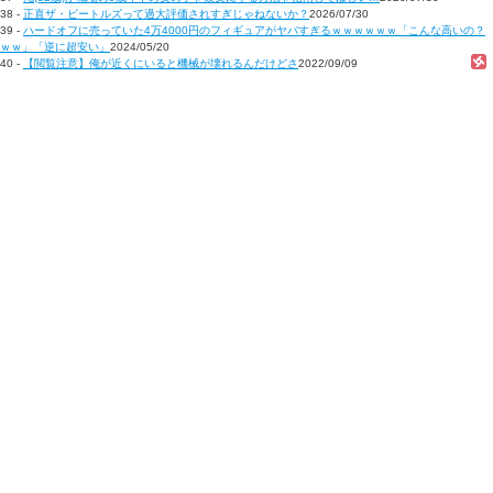
38 -
正直ザ・ビートルズって過大評価されすぎじゃねないか？
2026/07/30
39 -
ハードオフに売っていた4万4000円のフィギュアがヤバすぎるｗｗｗｗｗｗ「こんな高いの？
ｗｗ」「逆に超安い」
2024/05/20
40 -
【閲覧注意】俺が近くにいると機械が壊れるんだけどさ
2022/09/09