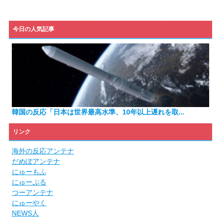
今日の人気記事
韓国の反応「日本は世界最高水準、10年以上遅れを取...
リンク
海外の反応アンテナ
だめぽアンテナ
にゅーもふ
にゅーぷる
つーアンテナ
にゅーやく
NEWS人