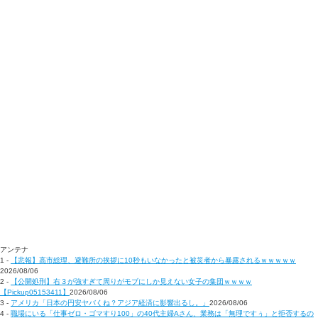
アンテナ
1 -
【悲報】高市総理、避難所の挨拶に10秒もいなかったと被災者から暴露されるｗｗｗｗｗ
2026/08/06
2 -
【公開処刑】右３が強すぎて周りがモブにしか見えない女子の集団ｗｗｗｗ
【Pickup05153411】
2026/08/06
3 -
アメリカ「日本の円安ヤバくね？アジア経済に影響出るし。」
2026/08/06
4 -
職場にいる「仕事ゼロ・ゴマすり100」の40代主婦Aさん、業務は「無理ですぅ」と拒否するの