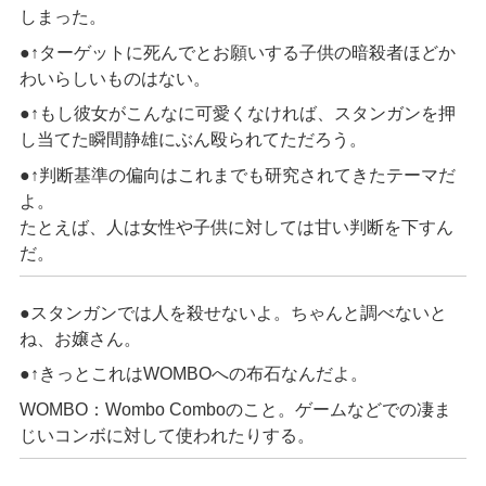
しまった。
●↑
ターゲットに死んでとお願いする子供の暗殺者ほどか
わいらしいものはない。
●↑
もし彼女がこんなに可愛くなければ、スタンガンを押
し当てた瞬間静雄にぶん殴られてただろう。
●↑
判断基準の偏向はこれまでも研究されてきたテーマだ
よ。
たとえば、人は女性や子供に対しては甘い判断を下すん
だ。
●スタンガンでは人を殺せないよ。ちゃんと調べないと
ね、お嬢さん。
●↑
きっとこれは
WOMBO
への布石なんだよ。
WOMBO
：
Wombo Combo
のこと。ゲームなどでの凄ま
じいコンボに対して使われたりする。