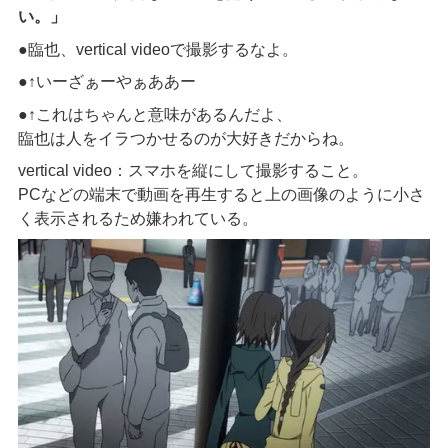
い。
」
●臨也、
vertical video
で撮影するなよ。
●↑
いーざぁーやぁああー
●↑
これはちゃんと意味があるんだよ、
臨也は人をイラつかせるのが大好きだからね。
vertical video
：スマホを縦にして撮影すること。
PC
などの端末で動画を再生すると上の画像のように小さ
く表示されるため嫌われている。