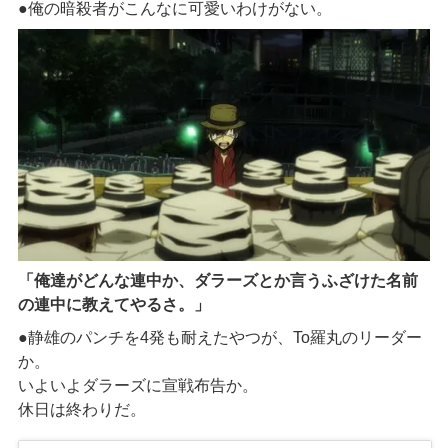
●俺の暗殺者がこんなに可愛いわけがない。
「
俺達がどんな連中か、ダラーズとか言うふざけた名前
の連中に教えてやるさ。
」
●静雄のパンチを
4
発も耐えたやつが、
To
羅丸のリーダー
か。
いよいよダラーズに宣戦布告か。
休日は終わりだ。