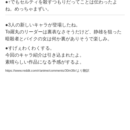
●↑
でもセルティを殺すつもりだってことは伝わったよ
ね。めっちゃまずい。
●3
人の新しいキャラが登場したね。
To
羅丸のリーダーは裏表なさそうだけど、静雄を狙った
暗殺者とバイクの女は何か裏がありそうで楽しみ。
●すげぇわくわくする。
今回のキャラ紹介は引き込まれたよ。
素晴らしい作品になる予感がするよ。
https://www.reddit.com/r/anime/comments/30m36r/より翻訳