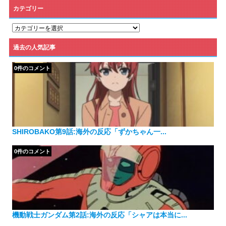
カテゴリー
カ
テ
ゴ
過去の人気記事
リ
ー
0件のコメント
SHIROBAKO第9話:海外の反応「ずかちゃん一...
0件のコメント
機動戦士ガンダム第2話:海外の反応「シャアは本当に...