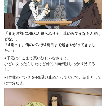
「
まぁお前に
1
発ぶん殴られりゃ、止めみてぇなもんだけ
どな。
」
「
4
発っす。俺のパンチ
4
発目まで起きやがってきまし
た。
」
●千景はそこまで悪い奴じゃなさそう。
ひどい女ったらしだけど仲間の面倒はしっかり見てる
し。
●↑
静雄のパンチを
4
発受け止めたってだけで、紹介として
は十分だよ。