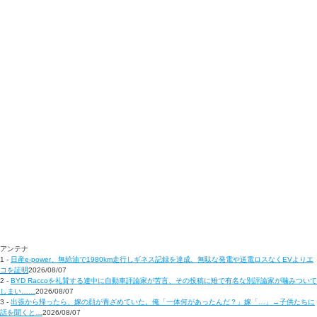
アンテナ
1 -
日産e-power、無給油で1980km走行しギネス記録を達成、無駄な発電や送電ロスなくEVよりエ
コを証明
2026/08/07
2 -
BYD Raccoを礼賛する連中に自動車評論家が苦言、その投稿に雉で有名な別評論家が噛みついて
しまい……
2026/08/07
3 -
出張から帰ったら、嫁の顔が青ざめていた。俺「一体何があったんだ？」嫁「…」→子供たちに
話を聞くと…
2026/08/07