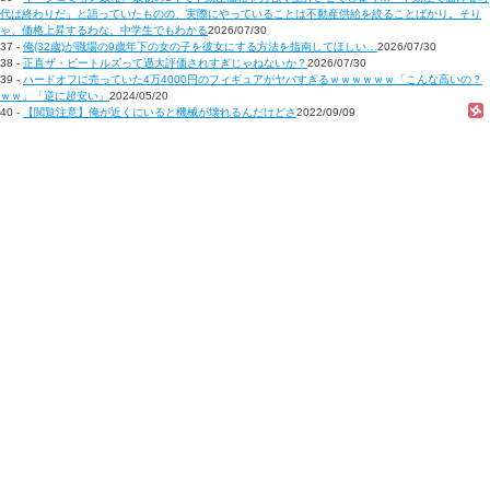
代は終わりだ」と語っていたものの、実際にやっていることは不動産供給を絞ることばかり。そり
ゃ、価格上昇するわな。中学生でもわかる
2026/07/30
37 -
俺(32歳)が職場の9歳年下の女の子を彼女にする方法を指南してほしい…
2026/07/30
38 -
正直ザ・ビートルズって過大評価されすぎじゃねないか？
2026/07/30
39 -
ハードオフに売っていた4万4000円のフィギュアがヤバすぎるｗｗｗｗｗｗ「こんな高いの？
ｗｗ」「逆に超安い」
2024/05/20
40 -
【閲覧注意】俺が近くにいると機械が壊れるんだけどさ
2022/09/09