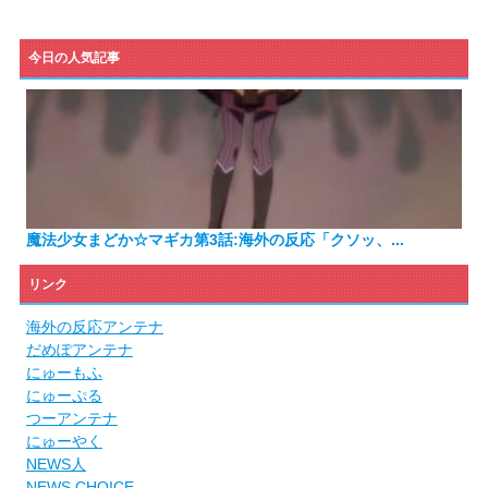
今日の人気記事
魔法少女まどか☆マギカ第3話:海外の反応「クソッ、...
リンク
海外の反応アンテナ
だめぽアンテナ
にゅーもふ
にゅーぷる
つーアンテナ
にゅーやく
NEWS人
NEWS CHOICE