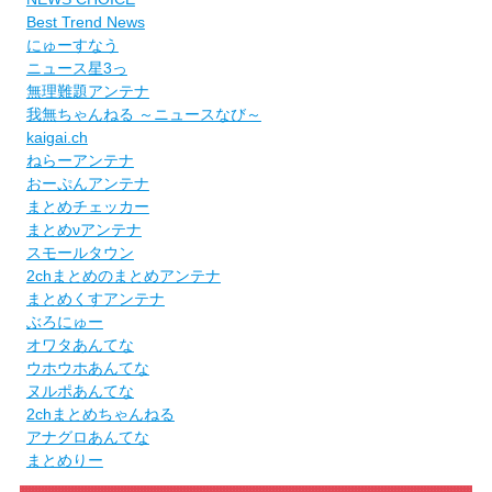
Best Trend News
にゅーすなう
ニュース星3っ
無理難題アンテナ
我無ちゃんねる ～ニュースなび～
kaigai.ch
ねらーアンテナ
おーぷんアンテナ
まとめチェッカー
まとめνアンテナ
スモールタウン
2chまとめのまとめアンテナ
まとめくすアンテナ
ぶろにゅー
オワタあんてな
ウホウホあんてな
ヌルポあんてな
2chまとめちゃんねる
アナグロあんてな
まとめりー