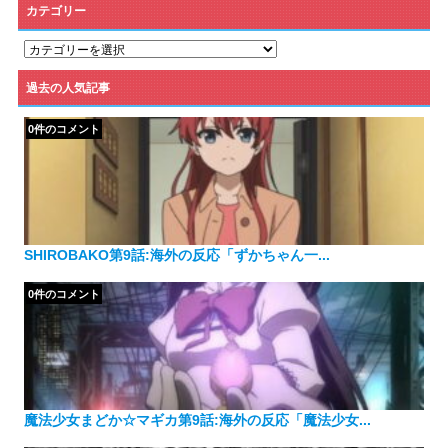
カテゴリー
カ
テ
ゴ
過去の人気記事
リ
ー
0件のコメント
SHIROBAKO第9話:海外の反応「ずかちゃん一...
0件のコメント
魔法少女まどか☆マギカ第9話:海外の反応「魔法少女...