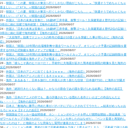
21 -
韓国人「この夏、韓国人が東京へ行くしかない理由がこちら…」→「快適そうでめちゃくちゃ
羨ましい…（ﾌﾞﾙﾌﾞﾙ」＝韓国の反応
2026/08/07
22 -
韓国人「この夏、韓国人が東京へ行くしかない理由がこちら…」→「快適そうでめちゃくちゃ
羨ましい…（ﾌﾞﾙﾌﾞﾙ」＝韓国の反応
2026/08/07
23 -
外国人「日本の未来は安泰だ」16歳MF三井寺眞、衝撃ゴール！久保建英超え歴代2位の記録！
3得点に絡む活躍で海外絶賛！【海外の反応】
2026/08/07
24 -
外国人「日本の未来は安泰だ」16歳MF三井寺眞、衝撃ゴール！久保建英超え歴代2位の記録！
3得点に絡む活躍で海外絶賛！【海外の反応】
2026/08/07
25 -
『大谷翔平』効果でドジャースの昨年の収益が10億ドルを突破した事が明らかに（海外の反
応）
2026/08/07
26 -
韓国人「韓国に10年間の出場権剥奪や過去ワールドカップ、オリンピック予選の記録削除を要
求するFIFA公式制裁を海外メディアが報道！」
2026/08/07
27 -
韓国人「韓国に10年間の出場権剥奪や過去ワールドカップ、オリンピック予選の記録削除を要
求するFIFA公式制裁を海外メディアが報道！」
2026/08/07
28 -
海外「彼らこそ真のヒーローだ！」手術中に大地震が起きた熊本総合病院の映像を見た海外の
反応
2026/08/07
29 -
外国人「日本のアニメに出てくるネコｗｗｗ」（海外の反応）
2026/08/07
30 -
外国人「日本のアニメに出てくるネコｗｗｗ」（海外の反応）
2026/08/07
31 -
海外「あるある！」日本を旅行した外国人が患う新たな症状「日本後PTSD」に海外が大騒ぎ
2026/08/07
32 -
海外「絶対行きたくない国は？」かなりの割合であの国を挙げられる結果に【海外の反応】
2026/08/07
33 -
海外「日本のアニメの中でも、過小評価されている隠れた名作といえばこの作品なんだよ
ね・・・！」【海外の反応】
2026/08/07
34 -
日本人「敷地内に勝手に停めた車がバチバチにブロックされててウケた」→結末がめっちゃお
もろいｗｗｗ【タイ人の反応】
2026/08/07
35 -
韓国国会でサッカー協会関係者、ホン・ミョンボやコーチを呼んだ聴聞会開始→国会議員「な
ぜワールドカップで負けたのだ」「ソン・フンミンを外したのはなぜだ」「ベント監督と再契約し
なかったのは？」と地獄のような意味なし質問が連発されてしまう
2026/07/30
36 -
イ・ジェミョン政権、最初の1年で不動産価格を力強く上昇させてしまう…「不動産で儲ける時