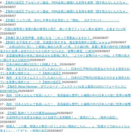
4 -
【海外の反応】アルゼンチン協会、FIFA会長に確固たる支持を表明「隠す気もないんだなｗ」
2026/08/07
5 -
【海外の反応】アルゼンチン協会、FIFA会長に確固たる支持を表明「隠す気もないんだなｗ」
2026/08/07
6 -
【悲報】リュウジ氏、冷やし中華を完全否定した『理由』、ガチでヤバイ・・・・・・
2026/08/07
7 -
中国の海警局と海軍の船が衝突2人死亡 南シナ海でフィリピン船を追跡中、公表までに1年
2026/08/07
8 -
【画像】新人女性声優、水着になる「これって需要ありますか？」
2026/08/07
9 -
【動画】女子高生ダンス部、完成度が高すぎる 過去最高傑作と話題にｗｗｗｗ
2026/08/07
10 -
「お前は自分に甘い」と家族に責められ育った私…３０歳の時、真夏に重度の熱中症で救急搬
送された結果→会社の人たちから叩きつけられた「衝撃の事実」に絶句
2026/08/07
11 -
反斎藤知事派が本丸に攻め込まれる窮地に突入、「ようやく反撃のターンやね」と手際の良さ
に感心する人が続出中
2026/08/07
12 -
日本の神社仏閣が22日に１回燃えてる。
2026/08/07
13 -
海外「まるでタイムスリップしたみたいだ…！」日本の江戸時代の街並みがそのまま保存され
ている貴重な場所とは・・・？【海外の反応】
2026/08/07
14 -
海外「まるでタイムスリップしたみたいだ…！」日本の江戸時代の街並みがそのまま保存され
ている貴重な場所とは・・・？【海外の反応】
2026/08/07
15 -
【海外】Metal Hammer：ダウンロード・フェスティバル史上最高の13のパフォーマンスに
BABYMETAL
2026/08/07
16 -
海外「日本人はなんて気高いんだ！」 英高級紙も驚愕した極限の中の日本人の姿に世界が衝撃
2026/08/07
17 -
海外「日本人はなんて気高いんだ！」 英高級紙も驚愕した極限の中の日本人の姿に世界が衝撃
2026/08/07
18 -
【悲報】阪神ドリスの大爆笑wwwwww
2026/08/07
19 -
大谷翔平が今永昇太を睨みつける様子に全米騒然！←「最高の二人」（海外の反応）
2026/08/07
20 -
韓国人「この夏、韓国人が東京へ行くしかない理由がこちら…」→「快適そうでめちゃくちゃ
羨ましい…（ﾌﾞﾙﾌﾞﾙ」＝韓国の反応
2026/08/07