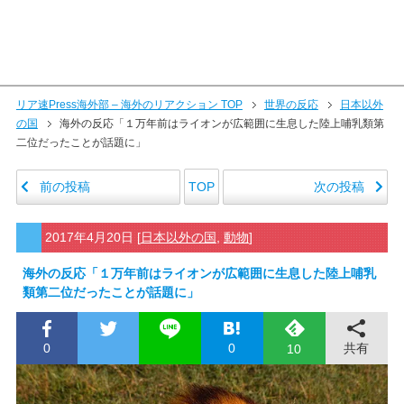
リア速Press海外部 – 海外のリアクション TOP
世界の反応
日本以外
の国
海外の反応「１万年前はライオンが広範囲に生息した陸上哺乳類第
二位だったことが話題に」
前の投稿
次の投稿
TOP
2017年4月20日
[
日本以外の国
,
動物
]
海外の反応「１万年前はライオンが広範囲に生息した陸上哺乳
類第二位だったことが話題に」
0
0
共有
10