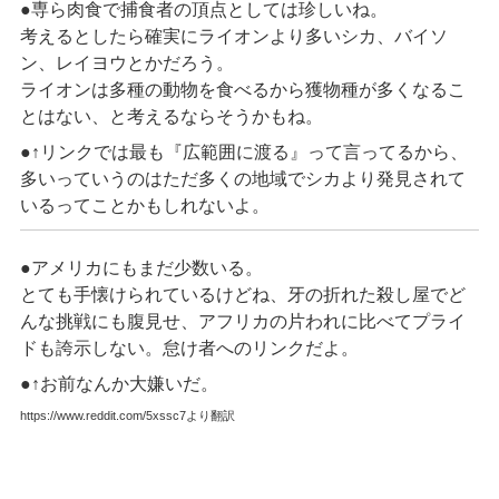
●専ら肉食で捕食者の頂点としては珍しいね。
考えるとしたら確実にライオンより多いシカ、バイソ
ン、レイヨウとかだろう。
ライオンは多種の動物を食べるから獲物種が多くなるこ
とはない、と考えるならそうかもね。
●↑リンクでは最も『広範囲に渡る』って言ってるから、
多いっていうのはただ多くの地域でシカより発見されて
いるってことかもしれないよ。
●アメリカにもまだ少数いる。
とても手懐けられているけどね、牙の折れた殺し屋でど
んな挑戦にも腹見せ、アフリカの片われに比べてプライ
ドも誇示しない。怠け者へのリンクだよ。
●↑お前なんか大嫌いだ。
https://www.reddit.com/5xssc7より翻訳