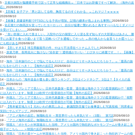
5 -
京都大病院が脳腫瘍手術で誤って正常な組織摘出←「日本ではお辞儀ですべて解決」（海外の反
応）
2026/08/10
6 -
【悲報】女子アナ「男と話してる時、胸見てるのすぐわかる」←これマジ？ｗｗｗｗ
2026/08/10
7 -
【画像】原爆資料館でPTSDになる子供が増加。記憶の継承が危ぶまれる事態に
2026/08/10
8 -
化石賞だの御高説を宣っていたヨーロッパ、自分が猛暑に襲われると為すすべべもなくダメージ
を受けてしまい……
2026/08/10
9 -
「良い部屋に入れて羨ましい」入院中の父の個室に入り浸る見ず知らずの大部屋おばあさん…勝
手にお菓子を食べ小遣いまで貰う泥棒ババアを通報してやった ←赤の他人から金貰うとか図々しい
にも程がある
2026/08/10
10 -
【悲しすぎる】埼玉県飯能市の件、やはり不法滞在ベトナム人でした
2026/08/10
11 -
原菜乃華、長岡花火に負けない“浴衣姿”！透明感がヤバい「とびきりに綺麗です…！」【画像】
2026/08/10
12 -
海外「日本旅行のことで悩んでるんだけど、自分はどうすべきなんだろうか？」→「最高の旅
になるから行くべき！」【海外の反応】
2026/08/10
13 -
海外「日本旅行のことで悩んでるんだけど、自分はどうすべきなんだろうか？」→「最高の旅
になるから行くべき！」【海外の反応】
2026/08/10
14 -
日本からの「海外送金が最も多い国ランキング」2位はインドネシア、1位は？【タイ人の反
応】
2026/08/10
15 -
外国人「プレミアで見たい」日本代表森保一監督、退任後は海外クラブの監督挑戦か!?「視野
には入れています」制度上は欧州での監督就任が可能【海外の反応】
2026/08/10
16 -
外国人「プレミアで見たい」日本代表森保一監督、退任後は海外クラブの監督挑戦か!?「視野
には入れています」制度上は欧州での監督就任が可能【海外の反応】
2026/08/10
17 -
【熊本被災地入り】元れいわの奥田ふみよ、参議院防災服でお食事楽しむ写真投稿「同席者は
笑顔にサムズアップ」
2026/08/10
18 -
『アニメ海外の反応』無職転生Ⅲ ～異世界行ったら本気だす～（3期） 第7話
2026/08/10
19 -
『アニメ海外の反応』無職転生Ⅲ ～異世界行ったら本気だす～（3期） 第7話
2026/08/10
20 -
韓国人「ポケモンが米国進出した当時、アメリカ国内で熱狂的なポケモンブームが巻き起こる
様子がこちら…」＝韓国の反応
2026/08/10
21 -
韓国人「日本の某ゲームが米国進出した当時、アメリカ国内で巻き起こった熱狂的ブームの様