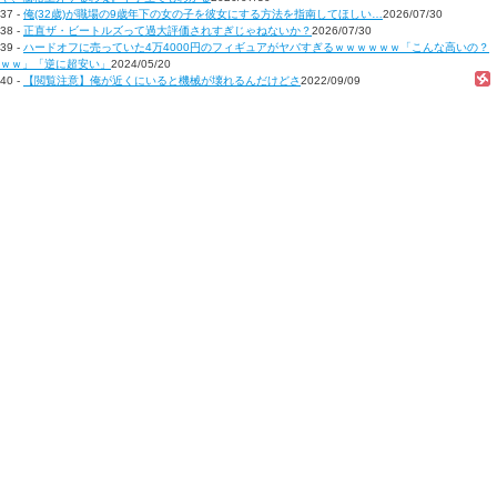
37 -
俺(32歳)が職場の9歳年下の女の子を彼女にする方法を指南してほしい…
2026/07/30
38 -
正直ザ・ビートルズって過大評価されすぎじゃねないか？
2026/07/30
39 -
ハードオフに売っていた4万4000円のフィギュアがヤバすぎるｗｗｗｗｗｗ「こんな高いの？
ｗｗ」「逆に超安い」
2024/05/20
40 -
【閲覧注意】俺が近くにいると機械が壊れるんだけどさ
2022/09/09