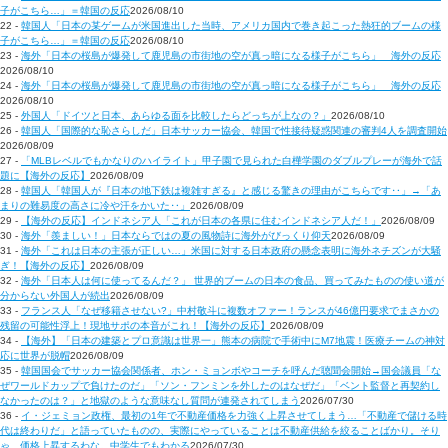
子がこちら…」＝韓国の反応
2026/08/10
22 -
韓国人「日本の某ゲームが米国進出した当時、アメリカ国内で巻き起こった熱狂的ブームの様
子がこちら…」＝韓国の反応
2026/08/10
23 -
海外「日本の桜島が爆発して鹿児島の市街地の空が真っ暗になる様子がこちら」 海外の反応
2026/08/10
24 -
海外「日本の桜島が爆発して鹿児島の市街地の空が真っ暗になる様子がこちら」 海外の反応
2026/08/10
25 -
外国人「ドイツと日本、あらゆる面を比較したらどっちが上なの？」
2026/08/10
26 -
韓国人「国際的な恥さらしだ」日本サッカー協会、韓国で性接待疑惑関連の審判4人を調査開始
2026/08/09
27 -
「MLBレベルでもかなりのハイライト」甲子園で見られた白樺学園のダブルプレーが海外で話
題に【海外の反応】
2026/08/09
28 -
韓国人「韓国人が『日本の地下鉄は複雑すぎる』と感じる驚きの理由がこちらです‥」→「あ
まりの難易度の高さに冷や汗をかいた‥」
2026/08/09
29 -
【海外の反応】インドネシア人「これが日本の各県に住むインドネシア人だ！」
2026/08/09
30 -
海外「羨ましい！」日本ならではの夏の風物詩に海外がびっくり仰天
2026/08/09
31 -
海外「これは日本の主張が正しい…」米国に対する日本政府の懸念表明に海外ネチズンが大騒
ぎ！【海外の反応】
2026/08/09
32 -
海外「日本人は何に使ってるんだ？」 世界的ブームの日本の食品、買ってみたものの使い道が
分からない外国人が続出
2026/08/09
33 -
フランス人「なぜ移籍させない?」中村敬斗に複数オファー！ランスが46億円要求でまさかの
残留の可能性浮上！現地サポの本音がこれ！【海外の反応】
2026/08/09
34 -
【海外】「日本の建築とプロ意識は世界一」熊本の病院で手術中にM7地震！医療チームの神対
応に世界が脱帽
2026/08/09
35 -
韓国国会でサッカー協会関係者、ホン・ミョンボやコーチを呼んだ聴聞会開始→国会議員「な
ぜワールドカップで負けたのだ」「ソン・フンミンを外したのはなぜだ」「ベント監督と再契約し
なかったのは？」と地獄のような意味なし質問が連発されてしまう
2026/07/30
36 -
イ・ジェミョン政権、最初の1年で不動産価格を力強く上昇させてしまう…「不動産で儲ける時
代は終わりだ」と語っていたものの、実際にやっていることは不動産供給を絞ることばかり。そり
ゃ、価格上昇するわな。中学生でもわかる
2026/07/30