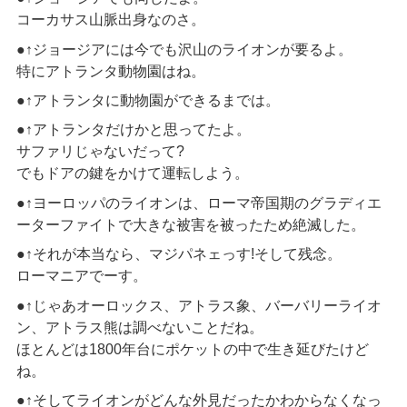
コーカサス山脈出身なのさ。
●↑ジョージアには今でも沢山のライオンが要るよ。
特にアトランタ動物園はね。
●↑アトランタに動物園ができるまでは。
●↑アトランタだけかと思ってたよ。
サファリじゃないだって?
でもドアの鍵をかけて運転しよう。
●↑ヨーロッパのライオンは、ローマ帝国期のグラディエ
ーターファイトで大きな被害を被ったため絶滅した。
●↑それが本当なら、マジパネェっす!そして残念。
ローマニアでーす。
●↑じゃあオーロックス、アトラス象、バーバリーライオ
ン、アトラス熊は調べないことだね。
ほとんどは1800年台にポケットの中で生き延びたけど
ね。
●↑そしてライオンがどんな外見だったかわからなくなっ