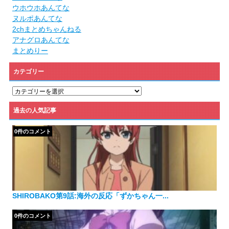
ウホウホあんてな
ヌルポあんてな
2chまとめちゃんねる
アナグロあんてな
まとめりー
カテゴリー
カ
テ
ゴ
過去の人気記事
リ
ー
0件のコメント
SHIROBAKO第9話:海外の反応「ずかちゃん一...
0件のコメント