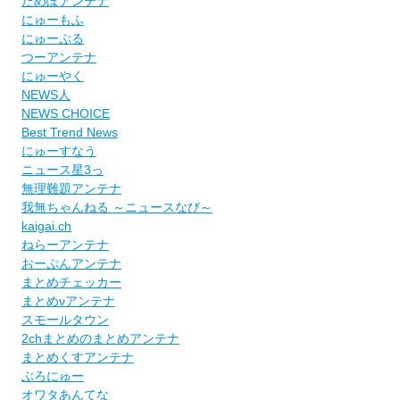
だめぽアンテナ
にゅーもふ
にゅーぷる
つーアンテナ
にゅーやく
NEWS人
NEWS CHOICE
Best Trend News
にゅーすなう
ニュース星3っ
無理難題アンテナ
我無ちゃんねる ～ニュースなび～
kaigai.ch
ねらーアンテナ
おーぷんアンテナ
まとめチェッカー
まとめνアンテナ
スモールタウン
2chまとめのまとめアンテナ
まとめくすアンテナ
ぶろにゅー
オワタあんてな