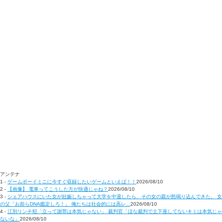
アンテナ
1 -
ゲームボーイミニに今すぐ収録したいゲームといえば！！
2026/08/10
2 -
【画像】 電車ってこうした方が快適じゃね？
2026/08/10
3 -
シェアハウスにいた女が妊娠しちゃって大学を中退したら、その女の親が怒鳴り込んできた。 女
の父「お前らDNA鑑定しろ！」 俺たちは社会的には高レ...
2026/08/10
4 -
江別リンチ犯「立って謝罪は本気じゃない」 裁判官「ほな裁判で土下座してないキミは本気じゃ
ないな」
2026/08/10