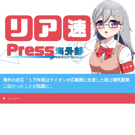
海外の反応「１万年前はライオンが広範囲に生息した陸上哺乳類第
二位だったことが話題に」
メニュー