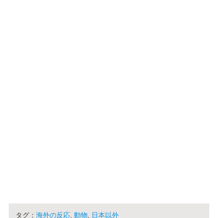
タグ：
海外の反応
,
動物
,
日本以外