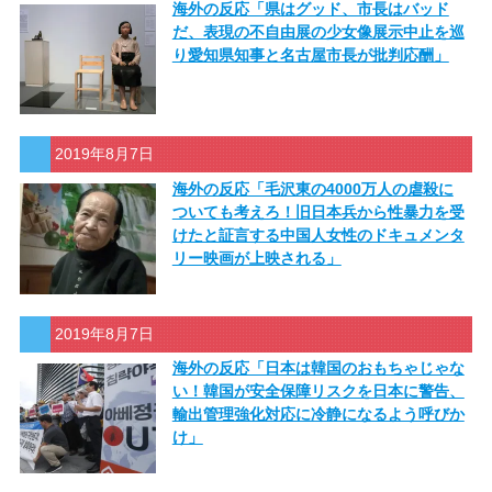
海外の反応「県はグッド、市長はバッド
だ、表現の不自由展の少女像展示中止を巡
り愛知県知事と名古屋市長が批判応酬」
2019年8月7日
海外の反応「毛沢東の4000万人の虐殺に
ついても考えろ！旧日本兵から性暴力を受
けたと証言する中国人女性のドキュメンタ
リー映画が上映される」
2019年8月7日
海外の反応「日本は韓国のおもちゃじゃな
い！韓国が安全保障リスクを日本に警告、
輸出管理強化対応に冷静になるよう呼びか
け」