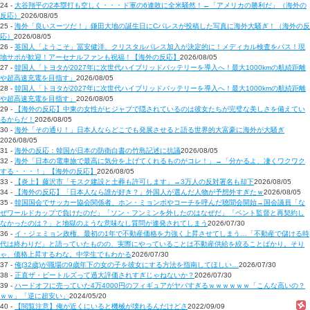
24 -
大谷翔平の2本塁打も空しく・・・ド軍の6連敗に全米騒然！←「アメリカの勝利だ」（海外の
反応）
2026/08/05
25 -
海外「良いスーツだ！」鎌田大地の誕生日にCパレスが投稿した写真に海外大騒ぎ！（海外の反
応）
2026/08/05
26 -
英国人「ようこそ」冨安健洋、クリスタルパレス加入が決定的に！メディカル検査をパス！現
地サポが歓迎！アーセナルファンも祝福！【海外の反応】
2026/08/05
27 -
韓国人「トヨタが2027年に次世代ハイブリッドバッテリーを導入へ！最大1000kmの航続距離
や超高速充電を目指す」
2026/08/05
28 -
韓国人「トヨタが2027年に次世代ハイブリッドバッテリーを導入へ！最大1000kmの航続距離
や超高速充電を目指す」
2026/08/05
29 -
【海外の反応】中東の女性がヒジャブで隠されているのは彼女たちが完璧な美しさを備えてい
るからだ！
2026/08/05
30 -
海外「その通り！」日本人ならどこでも発展させると語る世界的大富豪に海外が大騒ぎ
2026/08/05
31 -
海外の反応：韓国が日本の防衛白書の竹島記述に抗議
2026/08/05
32 -
海外「日本の電車旅で最高に気分を上げてくれるものがコレ！」→「分かるよ、凄くワクワク
する・・・！」【海外の反応】
2026/08/05
33 -
【炎上】藤沢市「モスク建設と土葬も許可します」→3万人の反対署名も却下
2026/08/05
34 -
【海外の反応】「日本人なら誰が好き？」外国人が選んだ人物が予想外すぎたｗ
2026/08/05
35 -
韓国国会でサッカー協会関係者、ホン・ミョンボやコーチを呼んだ聴聞会開始→国会議員「な
ぜワールドカップで負けたのだ」「ソン・フンミンを外したのはなぜだ」「ベント監督と再契約し
なかったのは？」と地獄のような意味なし質問が連発されてしまう
2026/07/30
36 -
イ・ジェミョン政権、最初の1年で不動産価格を力強く上昇させてしまう…「不動産で儲ける時
代は終わりだ」と語っていたものの、実際にやっていることは不動産供給を絞ることばかり。そり
ゃ、価格上昇するわな。中学生でもわかる
2026/07/30
37 -
俺(32歳)が職場の9歳年下の女の子を彼女にする方法を指南してほしい…
2026/07/30
38 -
正直ザ・ビートルズって過大評価されすぎじゃねないか？
2026/07/30
39 -
ハードオフに売っていた4万4000円のフィギュアがヤバすぎるｗｗｗｗｗｗ「こんな高いの？
ｗｗ」「逆に超安い」
2024/05/20
40 -
【閲覧注意】俺が近くにいると機械が壊れるんだけどさ
2022/09/09