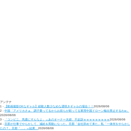
アンテナ
1 -
【動画撮影OKなギャル】経験人数少なめな遅咲きギャルの場合！！
2026/08/06
2 -
中国「アメリカさぁ、調子乗ってるからお前らが頼ってる軍用中国ドローン輸出禁止するわw」
2026/08/06
3 -
「コンビニ、馬鹿にすんなよ」→あのオーナー夫婦、不起訴ｗｗｗｗｗｗｗｗｗ
2026/08/06
4 -
旦那が仕事でやらかして、減給＆異動になった。旦那「会社辞めて来た」私「一体何をやらかし
たの？」旦那「…」→結果…
2026/08/06