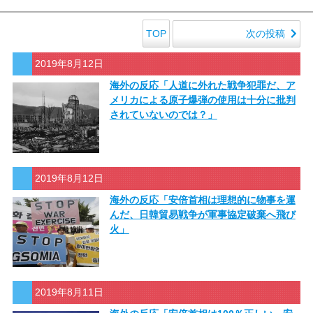
次の投稿
TOP
2019年8月12日
海外の反応「人道に外れた戦争犯罪だ、ア
メリカによる原子爆弾の使用は十分に批判
されていないのでは？」
2019年8月12日
海外の反応「安倍首相は理想的に物事を運
んだ、日韓貿易戦争が軍事協定破棄へ飛び
火」
2019年8月11日