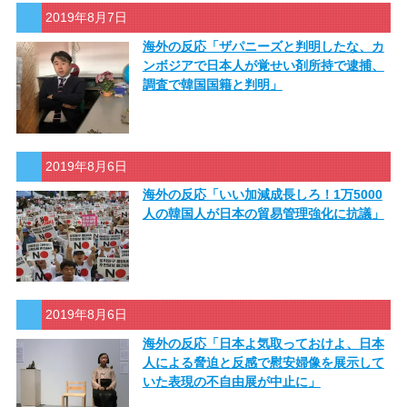
2019年8月7日
海外の反応「ザパニーズと判明したな、カ
ンボジアで日本人が覚せい剤所持で逮捕、
調査で韓国国籍と判明」
2019年8月6日
海外の反応「いい加減成長しろ！1万5000
人の韓国人が日本の貿易管理強化に抗議」
2019年8月6日
海外の反応「日本よ気取っておけよ、日本
人による脅迫と反感で慰安婦像を展示して
いた表現の不自由展が中止に」