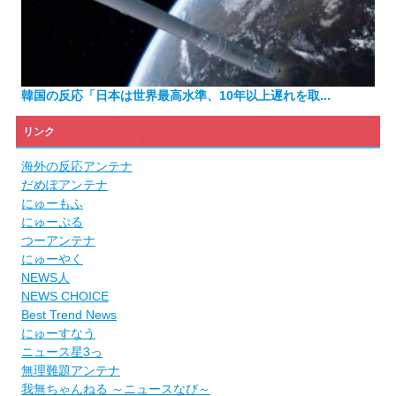
韓国の反応「日本は世界最高水準、10年以上遅れを取...
リンク
海外の反応アンテナ
だめぽアンテナ
にゅーもふ
にゅーぷる
つーアンテナ
にゅーやく
NEWS人
NEWS CHOICE
Best Trend News
にゅーすなう
ニュース星3っ
無理難題アンテナ
我無ちゃんねる ～ニュースなび～