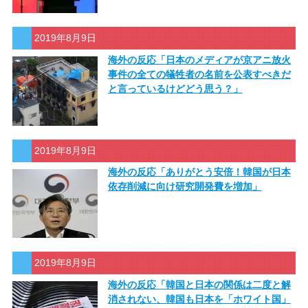
2019年8月9日
海外の反応「日本のメディアが京アニ放火
事件の全ての犠牲者の名前を公表すべきだ
と言っているけどどう思う？」
2019年8月9日
海外の反応「ありがとう安倍！韓国が日本
依存削減に向け研究開発費を増加」
2019年8月9日
海外の反応「韓国と日本の関係は二度と解
消されない、韓国も日本を「ホワイト国」