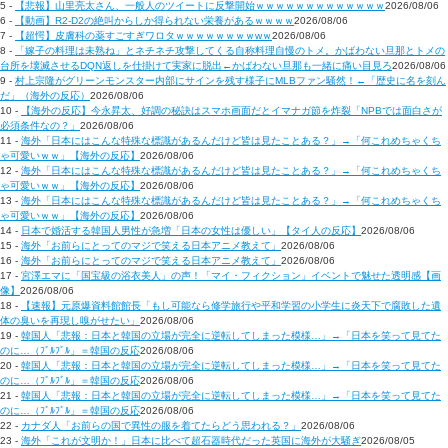
5 -
【悲報】山里亮太さん、一般人のツイートに反撃開始ｗｗｗｗｗｗｗｗｗｗｗｗｗ
2026/08/06
6 -
【動画】R2-D2の絶叫からしか得られない栄養があるｗｗｗｗ
2026/08/06
7 -
【超愕】皮膚科の薬すごすぎワロタｗｗｗｗｗｗｗｗwｗ
2026/08/06
8 -
「嫁子の料理は未熟ね」とネチネチ攻撃してくる自称料理自慢のトメ。かばわない旦那とトメの
台所を壊滅させるDQN返しを仕掛けて実家に脱出←かばわない旦那も一緒に痛い目見ろ
2026/08/06
9 -
村上宗隆がグリーンモンスター内部にサインを残す様子にMLBファン騒然！←「歴史に名を刻ん
だ」（海外の反応）
2026/08/06
10 -
【海外の反応】今永昇太、好調の秘訣はスマホ画面だとイマナガ節を炸裂「NPBでは面白さが
必須条件なの？」
2026/08/06
11 -
海外「日本にはこんな特殊な標識があるんだけど皆は見たことある？」→「何これめちゃくち
ゃ可愛いｗｗ」【海外の反応】
2026/08/06
12 -
海外「日本にはこんな特殊な標識があるんだけど皆は見たことある？」→「何これめちゃくち
ゃ可愛いｗｗ」【海外の反応】
2026/08/06
13 -
海外「日本にはこんな特殊な標識があるんだけど皆は見たことある？」→「何これめちゃくち
ゃ可愛いｗｗ」【海外の反応】
2026/08/06
14 -
日本で婚活する韓国人男性が急増「日本の女性は優しい」【タイ人の反応】
2026/08/06
15 -
海外「お前らにとってのマジで笑える日本アニメ教えて」
2026/08/06
16 -
海外「お前らにとってのマジで笑える日本アニメ教えて」
2026/08/06
17 -
宮澤エマに「国宝級の浴衣美人」の声！「マイ・フィクション」イベントで魅せた透明感【画
像】
2026/08/06
18 -
【速報】元原爆資料館館長「もし可能なら修学旅行や平和学習の小学生に炎天下で腐敗した遺
体の臭いを再現し嗅がせたい」
2026/08/06
19 -
韓国人「悲報：日本と韓国の立場が完全に逆転してしまった模様…」→「日本を笑って見てた
のに…（ﾌﾞﾙﾌﾞﾙ」＝韓国の反応
2026/08/06
20 -
韓国人「悲報：日本と韓国の立場が完全に逆転してしまった模様…」→「日本を笑って見てた
のに…（ﾌﾞﾙﾌﾞﾙ」＝韓国の反応
2026/08/06
21 -
韓国人「悲報：日本と韓国の立場が完全に逆転してしまった模様…」→「日本を笑って見てた
のに…（ﾌﾞﾙﾌﾞﾙ」＝韓国の反応
2026/08/06
22 -
カナダ人「お前らの国で異性の服を着てたらどう思われる？」
2026/08/06
23 -
海外「これが文明か！」日本に比べて超石器時代だった英国に海外が大騒ぎ
2026/08/05