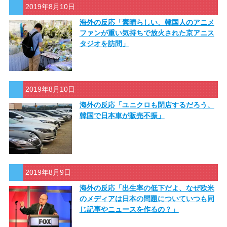
2019年8月10日
海外の反応「素晴らしい、韓国人のアニメ
ファンが重い気持ちで放火された京アニス
タジオを訪問」
2019年8月10日
海外の反応「ユニクロも閉店するだろう、
韓国で日本車が販売不振」
2019年8月9日
海外の反応「出生率の低下だよ、なぜ欧米
のメディアは日本の問題についていつも同
じ記事やニュースを作るの？」