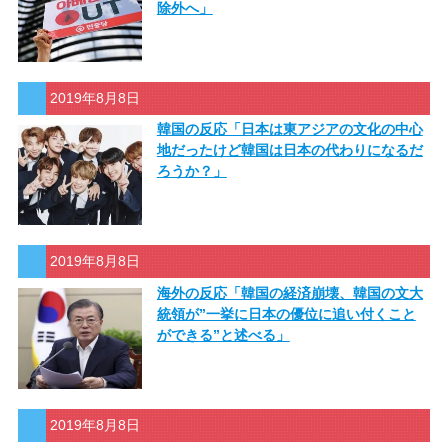
除外へ」
2019年8月8日
韓国の反応「日本は東アジアの文化の中心
地だったけど韓国は日本の代わりになるだ
ろうか？」
2019年8月8日
海外の反応「韓国の経済崩壊、韓国の文大
統領が”一挙に日本の優位に追い付くこと
ができる”と述べる」
2019年8月8日