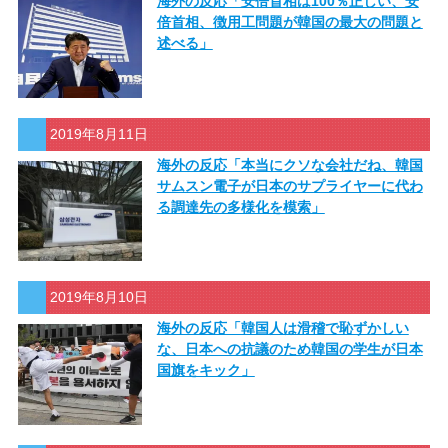
海外の反応「安倍首相は100％正しい、安
倍首相、徴用工問題が韓国の最大の問題と
述べる」
2019年8月11日
海外の反応「本当にクソな会社だね、韓国
サムスン電子が日本のサプライヤーに代わ
る調達先の多様化を模索」
2019年8月10日
海外の反応「韓国人は滑稽で恥ずかしい
な、日本への抗議のため韓国の学生が日本
国旗をキック」