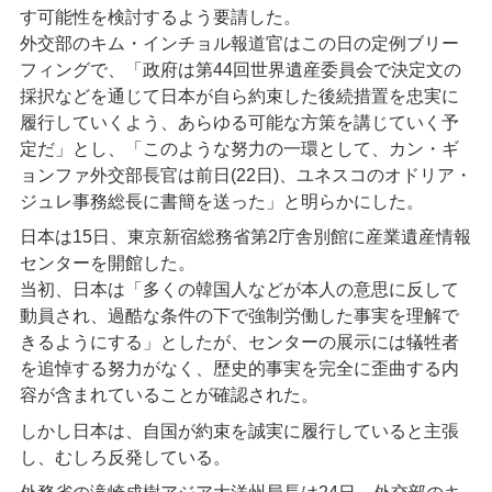
す可能性を検討するよう要請した。
外交部のキム・インチョル報道官はこの日の定例ブリー
フィングで、「政府は第44回世界遺産委員会で決定文の
採択などを通じて日本が自ら約束した後続措置を忠実に
履行していくよう、あらゆる可能な方策を講じていく予
定だ」とし、「このような努力の一環として、カン・ギ
ョンファ外交部長官は前日(22日)、ユネスコのオドリア・
ジュレ事務総長に書簡を送った」と明らかにした。
日本は15日、東京新宿総務省第2庁舎別館に産業遺産情報
センターを開館した。
当初、日本は「多くの韓国人などが本人の意思に反して
動員され、過酷な条件の下で強制労働した事実を理解で
きるようにする」としたが、センターの展示には犠牲者
を追悼する努力がなく、歴史的事実を完全に歪曲する内
容が含まれていることが確認された。
しかし日本は、自国が約束を誠実に履行していると主張
し、むしろ反発している。