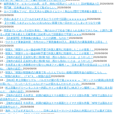
4 -
姫野美南アナ ピタパンのお尻、土手、仰向け巨乳がくっきり！！【GIF動画あり】
2026/08/06
5 -
専門家「日本車はダサい、見てて恥ずかしい」
2026/08/06
6 -
カープ小園＆ファビ、巨人又木から逆転タイムリー！秋山も2塁打で岡本駿を援護！！
2026/08/06
7 -
渋谷にあるナイトプールがエ●すぎるとワイの中で話題にｗｗｗｗｗｗｗ
2026/08/06
8 -
【ウマ娘】うまぴょいしないと出られない部屋で丸一日かかってしまいそうなウマ娘
2026/08/06
9 -
同窓会でいじめっ子が話を美化し「俺のおかげで社会で耐えられる体ができたろw」と調子に乗
る←武道で体を鍛えた元被害者に詰め寄られて顔面蒼白で平謝りｗｗｗ
2026/08/06
10 -
【読者質問】半導体株の急落は「ただの調整」なのか？
2026/08/06
11 -
ウクライナ軍参謀本部「今年のロシア軍死傷者24万人…新規兵力の募集規模を上回る」！
2026/08/06
12 -
韓国人「韓国サッカー協会W杯予選で外国人審判に性接待したことが発覚！」
2026/08/06
13 -
韓国人「韓国サッカー協会W杯予選で外国人審判に性接待したことが発覚！」
2026/08/06
14 -
【海外の反応】正反対な君と僕2期 5話：西から告白いくとは、ようやった！
2026/08/06
15 -
【海外の反応】正反対な君と僕2期 5話：西から告白いくとは、ようやった！
2026/08/06
16 -
今永昇太と佐々木朗希のやり取りにMLBファン騒然！←「日本人選手の交流はほっこりする
ね」（海外の反応）
2026/08/06
17 -
韓国人「韓国が韓国株式の暴落で失ったとんでもない規模の国民年金の金額がこちら…」
→「韓国の未来が…（ﾌﾞﾙﾌﾞﾙ」＝韓国の反応
2026/08/06
18 -
【MLB】村上宗隆がミゲル・バルガスの髪の毛で遊ぶｗｗｗｗ → 「Wソックスの動画は依存度
が高いな」「たった一人でこんなにチームが変わるんだからすごいわ」
2026/08/06
19 -
村上宗隆がグリーンモンスター内部にサインを残す様子にMLBファン騒然！←「歴史に名を刻
んだ」（海外の反応）
2026/08/06
20 -
【海外の反応】今永昇太、好調の秘訣はスマホ画面だとイマナガ節を炸裂「NPBでは面白さが
必須条件なの？」
2026/08/06
21 -
【海外の反応】今永昇太、好調の秘訣はスマホ画面だとイマナガ節を炸裂「NPBでは面白さが
必須条件なの？」
2026/08/06
22 -
海外「リアルすぎるだろ・・・」日本にあるテーマパークを訪れた外国人がリアル過ぎて頭を