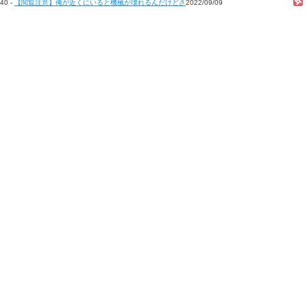
40 -
【閲覧注意】俺が近くにいると機械が壊れるんだけどさ
2022/09/09