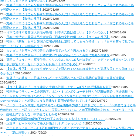
強打してしまうｗｗ【海外の反応】
2026/08/06
23 -
海外「日本にはこんな特殊な標識があるんだけど皆は見たことある？」→「何これめちゃくち
ゃ可愛いｗｗ」【海外の反応】
2026/08/06
24 -
海外「日本にはこんな特殊な標識があるんだけど皆は見たことある？」→「何これめちゃくち
ゃ可愛いｗｗ」【海外の反応】
2026/08/06
25 -
海外「日本にはこんな特殊な標識があるんだけど皆は見たことある？」→「何これめちゃくち
ゃ可愛いｗｗ」【海外の反応】
2026/08/06
26 -
日本で婚活する韓国人男性が急増「日本の女性は優しい」【タイ人の反応】
2026/08/06
27 -
日本で婚活する韓国人男性が急増「日本の女性は優しい」【タイ人の反応】
2026/08/06
28 -
韓国人「悲報：日本と韓国の立場が完全に逆転してしまった模様…」→「日本を笑って見てた
のに…（ﾌﾞﾙﾌﾞﾙ」＝韓国の反応
2026/08/06
29 -
カナダ人「お前らの国で異性の服を着てたらどう思われる？」
2026/08/06
30 -
海外「これが文明か！」日本に比べて超石器時代だった英国に海外が大騒ぎ
2026/08/05
31 -
英国人「ようこそ」冨安健洋、クリスタルパレス加入が決定的に！メディカル検査をパス！現
地サポが歓迎！アーセナルファンも祝福！【海外の反応】
2026/08/05
32 -
【海外の反応】中東の女性がヒジャブで隠されているのは彼女たちが完璧な美しさを備えてい
るからだ！
2026/08/05
33 -
海外「その通り！」日本人ならどこでも発展させると語る世界的大富豪に海外が大騒ぎ
2026/08/05
34 -
【炎上】藤沢市「モスク建設と土葬も許可します」→3万人の反対署名も却下
2026/08/05
35 -
韓国国会でサッカー協会関係者、ホン・ミョンボやコーチを呼んだ聴聞会開始→国会議員「な
ぜワールドカップで負けたのだ」「ソン・フンミンを外したのはなぜだ」「ベント監督と再契約し
なかったのは？」と地獄のような意味なし質問が連発されてしまう
2026/07/30
36 -
イ・ジェミョン政権、最初の1年で不動産価格を力強く上昇させてしまう…「不動産で儲ける時
代は終わりだ」と語っていたものの、実際にやっていることは不動産供給を絞ることばかり。そり
ゃ、価格上昇するわな。中学生でもわかる
2026/07/30
37 -
俺(32歳)が職場の9歳年下の女の子を彼女にする方法を指南してほしい…
2026/07/30
38 -
正直ザ・ビートルズって過大評価されすぎじゃねないか？
2026/07/30
39 -
ハードオフに売っていた4万4000円のフィギュアがヤバすぎるｗｗｗｗｗｗ「こんな高いの？
ｗｗ」「逆に超安い」
2024/05/20