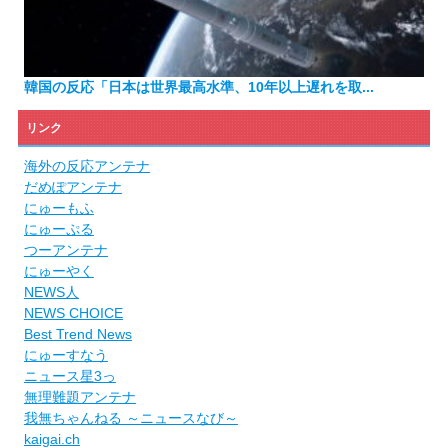
韓国の反応「日本は世界最高水準、10年以上遅れを取...
リンク
海外の反応アンテナ
だめぽアンテナ
にゅーもふ
にゅーぷる
つーアンテナ
にゅーやく
NEWS人
NEWS CHOICE
Best Trend News
にゅーすなう
ニュース星3っ
無理難題アンテナ
我無ちゃんねる ～ニュースなび～
kaigai.ch