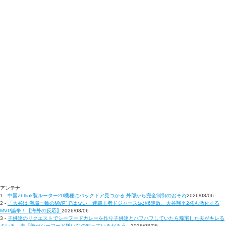
アンテナ
1 -
中国Zbtlink製ルーター20機種にバックドア見つかる 外部から完全制御のおそれ
2026/08/06
2 -
「大谷は“満場一致のMVP”ではない」連覇王者ドジャース泥沼6連敗、大谷翔平2発も激化する
MVP論争！【海外の反応】
2026/08/06
3 -
子供達のリクエストでシーフードカレーを作り子供達とハフハフしていたら帰宅した夫がキレる
キレる。夫「俺がシーフード嫌いなの知っているだろう...
2026/08/06