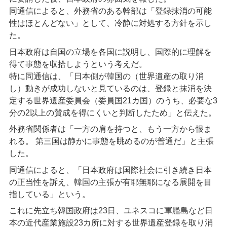
同通信によると、外務省のある幹部は「登録抹消の可能
性はほとんどない」として、冷静に対処する方針を示し
た。
日本政府は自国の立場を各国に説明し、国際的に理解を
得て事態を収拾しようという考えだ。
特に同通信は、「日本側が韓国の（世界遺産の取り消
し）動きが成功しないと見ているのは、登録と抹消を決
定する世界遺産委員会（委員国21カ国）のうち、必要な3
分の2以上の賛成を得にくいと判断したため」と伝えた。
外務省関係者は「一方の肩を持つと、もう一方から恨ま
れる。 第三国は静かに事態を眺めるのが普通だ」と主張
した。
同通信によると、「日本政府は国際社会に引き続き日本
の正当性を訴え、韓国の主張が有耶無耶になる展開を目
指している」という。
これに先立ち韓国政府は23日、ユネスコに軍艦島など日
本の近代産業施設23カ所に対する世界遺産登録を取り消