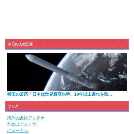
今日の人気記事
韓国の反応「日本は世界最高水準、10年以上遅れを取...
リンク
海外の反応アンテナ
だめぽアンテナ
にゅーもふ