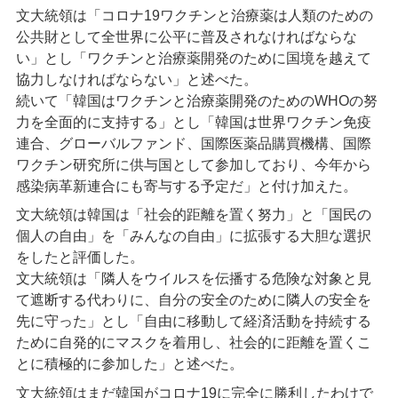
文大統領は「コロナ19ワクチンと治療薬は人類のための
公共財として全世界に公平に普及されなければならな
い」とし「ワクチンと治療薬開発のために国境を越えて
協力しなければならない」と述べた。
続いて「韓国はワクチンと治療薬開発のためのWHOの努
力を全面的に支持する」とし「韓国は世界ワクチン免疫
連合、グローバルファンド、国際医薬品購買機構、国際
ワクチン研究所に供与国として参加しており、今年から
感染病革新連合にも寄与する予定だ」と付け加えた。
文大統領は韓国は「社会的距離を置く努力」と「国民の
個人の自由」を「みんなの自由」に拡張する大胆な選択
をしたと評価した。
文大統領は「隣人をウイルスを伝播する危険な対象と見
て遮断する代わりに、自分の安全のために隣人の安全を
先に守った」とし「自由に移動して経済活動を持続する
ために自発的にマスクを着用し、社会的に距離を置くこ
とに積極的に参加した」と述べた。
文大統領はまだ韓国がコロナ19に完全に勝利したわけで