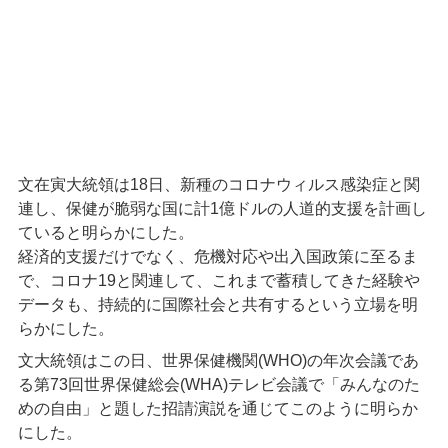
文在寅大統領は18日、新種のコロナウィルス感染症と関
連し、保健が脆弱な国に計1億ドルの人道的支援を計画し
ていると明らかにした。
経済的支援だけでなく、危機対応や出入国政策に至るま
で、コロナ19と関連して、これまで蓄積してきた経験や
データも、持続的に国際社会と共有するという立場を明
らかにした。
文大統領はこの日、世界保健機関(WHO)の年次会議であ
る第73回世界保健総会(WHA)テレビ会議で「みんなのた
めの自由」と題した招請演説を通じてこのように明らか
にした。