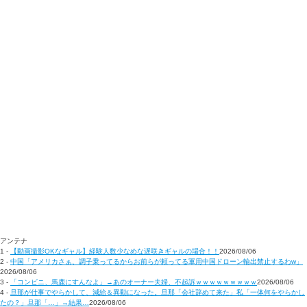
アンテナ
1 -
【動画撮影OKなギャル】経験人数少なめな遅咲きギャルの場合！！
2026/08/06
2 -
中国「アメリカさぁ、調子乗ってるからお前らが頼ってる軍用中国ドローン輸出禁止するわw」
2026/08/06
3 -
「コンビニ、馬鹿にすんなよ」→あのオーナー夫婦、不起訴ｗｗｗｗｗｗｗｗｗ
2026/08/06
4 -
旦那が仕事でやらかして、減給＆異動になった。旦那「会社辞めて来た」私「一体何をやらかし
たの？」旦那「…」→結果…
2026/08/06