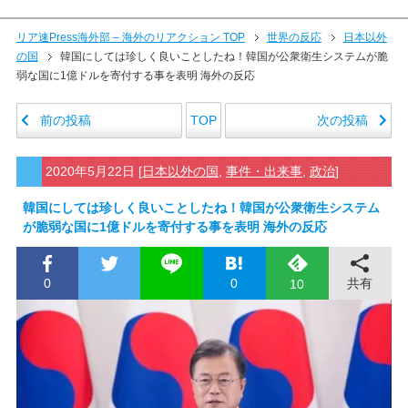
リア速Press海外部 – 海外のリアクション TOP
世界の反応
日本以外
の国
韓国にしては珍しく良いことしたね！韓国が公衆衛生システムが脆
弱な国に1億ドルを寄付する事を表明 海外の反応
前の投稿
次の投稿
TOP
2020年5月22日
[
日本以外の国
,
事件・出来事
,
政治
]
韓国にしては珍しく良いことしたね！韓国が公衆衛生システム
が脆弱な国に1億ドルを寄付する事を表明 海外の反応
0
0
共有
10