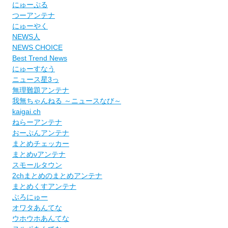
にゅーぷる
つーアンテナ
にゅーやく
NEWS人
NEWS CHOICE
Best Trend News
にゅーすなう
ニュース星3っ
無理難題アンテナ
我無ちゃんねる ～ニュースなび～
kaigai.ch
ねらーアンテナ
おーぷんアンテナ
まとめチェッカー
まとめνアンテナ
スモールタウン
2chまとめのまとめアンテナ
まとめくすアンテナ
ぶろにゅー
オワタあんてな
ウホウホあんてな