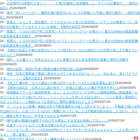
24 -
大谷翔平の2本塁打も空しく・・・ド軍の6連敗に全米騒然！←「アメリカの勝利だ」（海外の
反応）
2026/08/05
25 -
海外「良いスーツだ！」鎌田大地の誕生日にCパレスが投稿した写真に海外大騒ぎ！（海外の反
応）
2026/08/05
26 -
英国人「ようこそ」冨安健洋、クリスタルパレス加入が決定的に！メディカル検査をパス！現
地サポが歓迎！アーセナルファンも祝福！【海外の反応】
2026/08/05
27 -
韓国人「トヨタが2027年に次世代ハイブリッドバッテリーを導入へ！最大1000kmの航続距離
や超高速充電を目指す」
2026/08/05
28 -
韓国人「トヨタが2027年に次世代ハイブリッドバッテリーを導入へ！最大1000kmの航続距離
や超高速充電を目指す」
2026/08/05
29 -
【海外の反応】中東の女性がヒジャブで隠されているのは彼女たちが完璧な美しさを備えてい
るからだ！
2026/08/05
30 -
海外「その通り！」日本人ならどこでも発展させると語る世界的大富豪に海外が大騒ぎ
2026/08/05
31 -
海外の反応：韓国が日本の防衛白書の竹島記述に抗議
2026/08/05
32 -
海外「日本の電車旅で最高に気分を上げてくれるものがコレ！」→「分かるよ、凄くワクワク
する・・・！」【海外の反応】
2026/08/05
33 -
【炎上】藤沢市「モスク建設と土葬も許可します」→3万人の反対署名も却下
2026/08/05
34 -
【海外の反応】「日本人なら誰が好き？」外国人が選んだ人物が予想外すぎたｗ
2026/08/05
35 -
韓国国会でサッカー協会関係者、ホン・ミョンボやコーチを呼んだ聴聞会開始→国会議員「な
ぜワールドカップで負けたのだ」「ソン・フンミンを外したのはなぜだ」「ベント監督と再契約し
なかったのは？」と地獄のような意味なし質問が連発されてしまう
2026/07/30
36 -
イ・ジェミョン政権、最初の1年で不動産価格を力強く上昇させてしまう…「不動産で儲ける時
代は終わりだ」と語っていたものの、実際にやっていることは不動産供給を絞ることばかり。そり
ゃ、価格上昇するわな。中学生でもわかる
2026/07/30
37 -
俺(32歳)が職場の9歳年下の女の子を彼女にする方法を指南してほしい…
2026/07/30
38 -
正直ザ・ビートルズって過大評価されすぎじゃねないか？
2026/07/30
39 -
ハードオフに売っていた4万4000円のフィギュアがヤバすぎるｗｗｗｗｗｗ「こんな高いの？
ｗｗ」「逆に超安い」
2024/05/20
40 -
【閲覧注意】俺が近くにいると機械が壊れるんだけどさ
2022/09/09