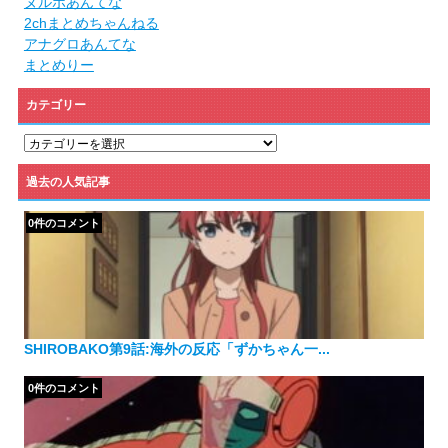
ヌルポあんてな
2chまとめちゃんねる
アナグロあんてな
まとめりー
カテゴリー
カ
テ
ゴ
過去の人気記事
リ
ー
0件のコメント
SHIROBAKO第9話:海外の反応「ずかちゃん一...
0件のコメント