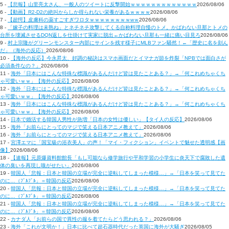
5 -
【悲報】山里亮太さん、一般人のツイートに反撃開始ｗｗｗｗｗｗｗｗｗｗｗｗｗ
2026/08/06
6 -
【動画】R2-D2の絶叫からしか得られない栄養があるｗｗｗｗ
2026/08/06
7 -
【超愕】皮膚科の薬すごすぎワロタｗｗｗｗｗｗｗｗwｗ
2026/08/06
8 -
「嫁子の料理は未熟ね」とネチネチ攻撃してくる自称料理自慢のトメ。かばわない旦那とトメの
台所を壊滅させるDQN返しを仕掛けて実家に脱出←かばわない旦那も一緒に痛い目見ろ
2026/08/06
9 -
村上宗隆がグリーンモンスター内部にサインを残す様子にMLBファン騒然！←「歴史に名を刻ん
だ」（海外の反応）
2026/08/06
10 -
【海外の反応】今永昇太、好調の秘訣はスマホ画面だとイマナガ節を炸裂「NPBでは面白さが
必須条件なの？」
2026/08/06
11 -
海外「日本にはこんな特殊な標識があるんだけど皆は見たことある？」→「何これめちゃくち
ゃ可愛いｗｗ」【海外の反応】
2026/08/06
12 -
海外「日本にはこんな特殊な標識があるんだけど皆は見たことある？」→「何これめちゃくち
ゃ可愛いｗｗ」【海外の反応】
2026/08/06
13 -
海外「日本にはこんな特殊な標識があるんだけど皆は見たことある？」→「何これめちゃくち
ゃ可愛いｗｗ」【海外の反応】
2026/08/06
14 -
日本で婚活する韓国人男性が急増「日本の女性は優しい」【タイ人の反応】
2026/08/06
15 -
海外「お前らにとってのマジで笑える日本アニメ教えて」
2026/08/06
16 -
海外「お前らにとってのマジで笑える日本アニメ教えて」
2026/08/06
17 -
宮澤エマに「国宝級の浴衣美人」の声！「マイ・フィクション」イベントで魅せた透明感【画
像】
2026/08/06
18 -
【速報】元原爆資料館館長「もし可能なら修学旅行や平和学習の小学生に炎天下で腐敗した遺
体の臭いを再現し嗅がせたい」
2026/08/06
19 -
韓国人「悲報：日本と韓国の立場が完全に逆転してしまった模様…」→「日本を笑って見てた
のに…（ﾌﾞﾙﾌﾞﾙ」＝韓国の反応
2026/08/06
20 -
韓国人「悲報：日本と韓国の立場が完全に逆転してしまった模様…」→「日本を笑って見てた
のに…（ﾌﾞﾙﾌﾞﾙ」＝韓国の反応
2026/08/06
21 -
韓国人「悲報：日本と韓国の立場が完全に逆転してしまった模様…」→「日本を笑って見てた
のに…（ﾌﾞﾙﾌﾞﾙ」＝韓国の反応
2026/08/06
22 -
カナダ人「お前らの国で異性の服を着てたらどう思われる？」
2026/08/06
23 -
海外「これが文明か！」日本に比べて超石器時代だった英国に海外が大騒ぎ
2026/08/05