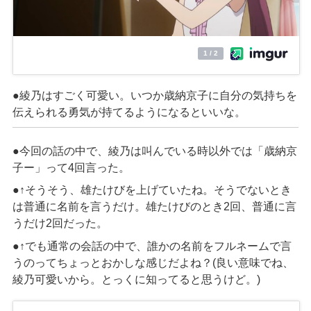
●綾乃はすごく可愛い。いつか歳納京子に自分の気持ちを
伝えられる勇気が持てるようになるといいな。
●今回の話の中で、綾乃は
叫んでいる時
以外で
は
「歳納京
子
ー
」って
4
回言った。
●↑
そうそう、
雄たけびを上げていたね。
そうでないとき
は普通に名前を言うだけ。
雄たけび
のとき
2
回、普通に言
うだけ
2
回だった。
●↑
でも通常の会話の中で、誰かの名前をフルネームで言
うのってちょっと
おかしな
感じだよね？
(
良い意味でね、
綾乃可愛いから。とっくに知ってると思うけど。
)