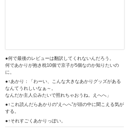
●何で最後のレビューは翻訳してくれないんだろう。
何であかりが抱き枕
10
個で京子が
5
個なのか知りたいの
に。
●↑
あかり
：「
わーい、
こんな大きな
あかりグッズ
がある
なんてうれしいなぁ～。
なんだか主人公みたいで照れちゃおうね。
えへへ
」
●↑
これ読んだらあかりの“えへへ”が頭の中に聞こえる気が
する。
●↑
それすごくあかりっぽい。