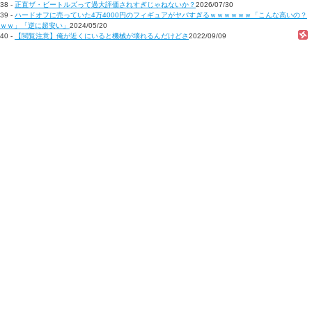
38 -
正直ザ・ビートルズって過大評価されすぎじゃねないか？
2026/07/30
39 -
ハードオフに売っていた4万4000円のフィギュアがヤバすぎるｗｗｗｗｗｗ「こんな高いの？
ｗｗ」「逆に超安い」
2024/05/20
40 -
【閲覧注意】俺が近くにいると機械が壊れるんだけどさ
2022/09/09