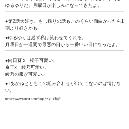
ゆるゆりだ。月曜日が楽しみになってきたよ。
●第
2
話大好き。もし残りの話もこのくらい面白かったら
1
期
より好きかも。
●ゆるゆりは必ず私は笑わせてくれる。
月曜日が一週間で最悪の日から一番いい日になったよ。
●向日葵
x
櫻子可愛い。
京子
x
綾乃可愛い。
綾乃の服が可愛い。
●↑あかねとともこの組み合わせが出てこないのは情けな
い。
https://www.reddit.com/3xqk8zより翻訳