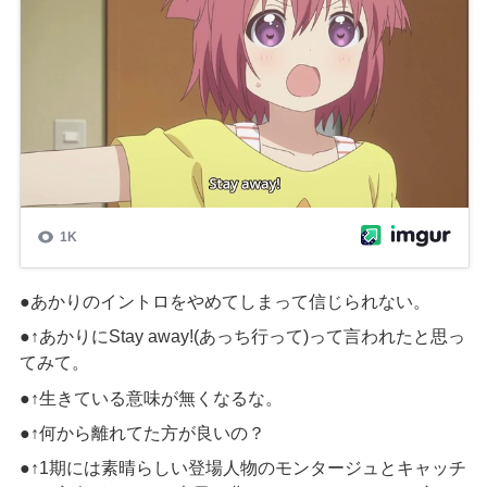
●あかりのイントロ
をやめてしまって
信じられない。
●↑
あかりに
Stay away!(
あっち行って
)
って言われたと思っ
てみて。
●↑
生きている意味が無くなるな。
●↑
何から離れて
た
方が良いの？
●↑
1
期
には素晴らしい登場人物のモンタージュ
と
キャッチ