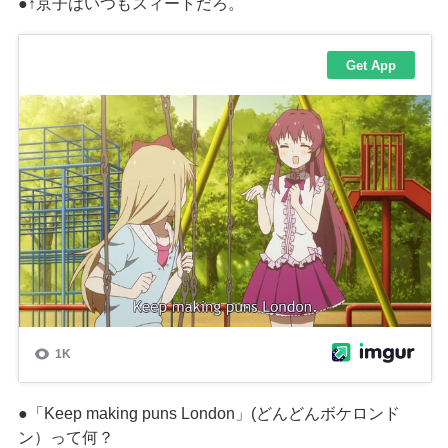
●↑京子はいつもスィートだろ。
●「
Keep making puns London
」
(
どんどんボケロンド
ン）って何？