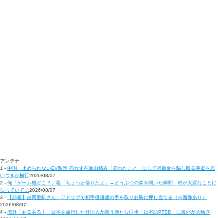
アンテナ
1 -
中国、止められないEV製造 売れず在庫山積み「売れたこと」にして補助金を騙し取る事案を思
いつきが横行
2026/08/07
2 -
俺「ゲーム機どこ？」親「ちょっと借りたよ」→どうぶつの森を開いた瞬間、村が大変なことに
なっていて…
2026/08/07
3 -
【悲報】吉岡里帆さん、アドリブで相手役俳優の手を取りお胸に押し当てる（※画像あり）
2026/08/07
4 -
海外「あるある！」日本を旅行した外国人が患う新たな症状「日本語PTSD」に海外が大騒ぎ