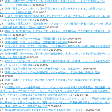
22 -
海外「日本のアニメの中でも、過小評価されている隠れた名作といえばこの作品なんだよ
ね・・・！」【海外の反応】
2026/08/07
23 -
海外「日本のアニメの中でも、過小評価されている隠れた名作といえばこの作品なんだよ
ね・・・！」【海外の反応】
2026/08/07
24 -
日本人「敷地内に勝手に停めた車がバチバチにブロックされててウケた」→結末がめっちゃお
もろいｗｗｗ【タイ人の反応】
2026/08/07
25 -
「健康なら最高のDF！」冨安健洋がクリスタル・パレス移籍合意で決着！古巣ファンから祝福
と健闘を祈る声が殺到！【海外の反応】
2026/08/07
26 -
増水した川に取り残されたアライグマ、パドルボードで救助されて人の脚の下に潜り込む【海
外の反応】
2026/08/07
27 -
海外の反応：韓国サッカー協会、国際審判員らを性接待
2026/08/07
28 -
海外の反応：韓国サッカー協会、国際審判員らを性接待
2026/08/07
29 -
フランス人「欲張りすぎだ」中村敬斗、ランス残留の可能性を会長が示唆！移籍金が交渉の壁
に..現地サポの本音がこれ！【海外の反応】
2026/08/07
30 -
海外の反応：熊本の病院で手術中に熊本地震が発生、大揺れの中でも患者を守った医師たちの
対応ぶりに海外大絶賛
2026/08/07
31 -
韓国人「どうやら五輪サッカー日韓戦でも審判の接待があった模様…」→「メダル剥奪なので
は…？（ﾌﾞﾙﾌﾞﾙ」＝韓国の反応
2026/08/07
32 -
海外「先進国で日本だけパスポート所有率が低すぎる、何故なのか」
2026/08/07
33 -
海外「なぜだろう！」日本が米国経済にトドメを刺さない本当の理由に海外が大騒ぎ
2026/08/06
34 -
海外「日本でとんでもなく汚い物を見つけた！街はゴミがなく綺麗なのにこれは何故？」
2026/08/06
35 -
韓国国会でサッカー協会関係者、ホン・ミョンボやコーチを呼んだ聴聞会開始→国会議員「な
ぜワールドカップで負けたのだ」「ソン・フンミンを外したのはなぜだ」「ベント監督と再契約し
なかったのは？」と地獄のような意味なし質問が連発されてしまう
2026/07/30
36 -
イ・ジェミョン政権、最初の1年で不動産価格を力強く上昇させてしまう…「不動産で儲ける時
代は終わりだ」と語っていたものの、実際にやっていることは不動産供給を絞ることばかり。そり
ゃ、価格上昇するわな。中学生でもわかる
2026/07/30
37 -
俺(32歳)が職場の9歳年下の女の子を彼女にする方法を指南してほしい…
2026/07/30