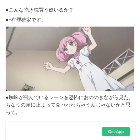
●こんな
抱き枕
買う奴いるか？
●↑有罪確定です。
●蜘蛛が飛んでいるシーンを恐怖におののきながら見た。
ちなつの頭に止まって
食べれれちゃう
んじゃないかと思
って。