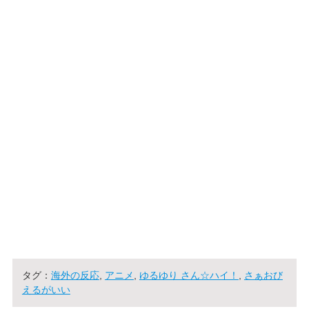
タグ：
海外の反応
,
アニメ
,
ゆるゆり さん☆ハイ！
,
さぁおび
えるがいい