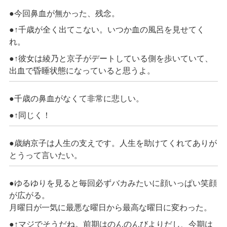
●今回鼻血が無かった、残念。
●↑
千歳が全く出てこない。いつか血の風呂を
見せてく
れ
。
●↑彼女は綾乃と京子がデートしている側を歩いていて、
出血で昏睡状態になっていると思うよ。
●千歳の鼻血がなくて非常に悲しい。
●↑同じく！
●歳納京子は人生の支えです。人生を助けてくれてありが
とうって言いたい。
●ゆるゆりを見ると毎回必ずバカみたいに顔いっぱい笑顔
が広がる。
月曜日が一気に最悪な曜日から最高な曜日に変わった。
●↑マジでそうだね。前期はのんのんびよりだし、今期は