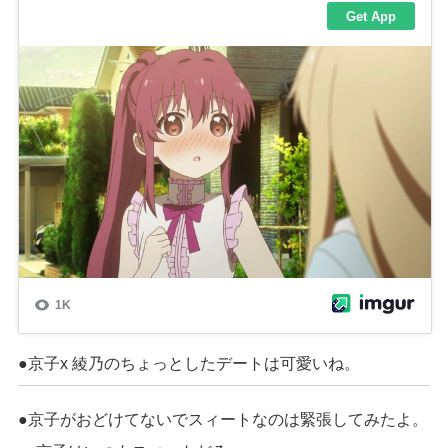
●京子
x
綾乃のちょっとしたデート
は
可愛
いね
。
●京子がおどけてないでスィートなのは緊張してみたよ。