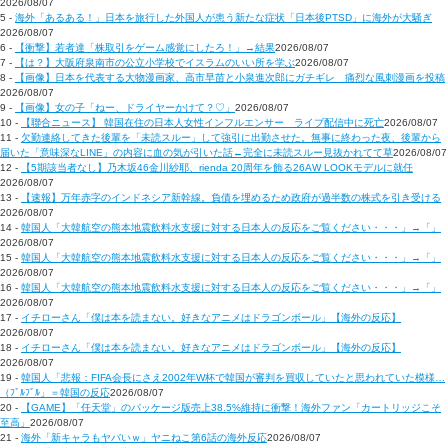
2026/08/07
5 -
海外「あるある！」日本を旅行した外国人が患う新たな症状「日本後PTSD」に海外が大騒ぎ
2026/08/07
6 -
【衝撃】若者達「株取引をゲーム感覚にしたろ！」→結果
2026/08/07
7 -
【は？】大阪府泉南市の公立小学校でイスラムのいい所を学ぶ
2026/08/07
8 -
【画像】日本を代表する大物漫画家、高市早苗と小泉進次郎にガチギレ 痛烈な風刺漫画を投稿
2026/08/07
9 -
【画像】女の子「ねー、ドライヤーかけて？♡」
2026/08/07
10 -
【聯合ニュース】 韓国在住の日本人女性インフルエンサー ライブ配信中に死亡
2026/08/07
11 -
欠勤連絡してきた後輩を「未読スルー」して強引に出勤させた。無事に終わった夜、後輩から
届いた「意味深なLINE」の内容に血の気が引いた話←完全に未読スルー見抜かれてて草
2026/08/07
12 -
【5期該当者なし】乃木坂46金川紗耶、rienda 20周年を飾る26AW LOOKモデルに就任
2026/08/07
13 -
【速報】万年赤字のインドネシア新幹線。負債を埋めるため政府が過半数の株式を引き受ける
2026/08/07
14 -
韓国人「大韓航空の熊本地震飲料水支援に対する日本人の反応をご覧ください・・・」→「」
2026/08/07
15 -
韓国人「大韓航空の熊本地震飲料水支援に対する日本人の反応をご覧ください・・・」→「」
2026/08/07
16 -
韓国人「大韓航空の熊本地震飲料水支援に対する日本人の反応をご覧ください・・・」→「」
2026/08/07
17 -
イチローさん「僕は本を読まない。好きなアニメはドラゴンボール」【海外の反応】
2026/08/07
18 -
イチローさん「僕は本を読まない。好きなアニメはドラゴンボール」【海外の反応】
2026/08/07
19 -
韓国人「悲報：FIFA会長にさえ2002年W杯で韓国が審判を買収していたと思われていた模様…
（ﾌﾞﾙﾌﾞﾙ」＝韓国の反応
2026/08/07
20 -
【GAME】「任天堂」のパッケージ版売上38.5%維持に衝撃！海外ファン「カートリッジこそ
至高」
2026/08/07
21 -
海外「新キャラもヤバいｗ」ヤニねこ第6話の海外反応
2026/08/07