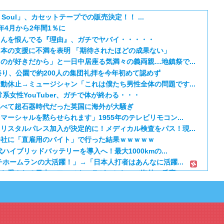
& Soul」、カセットテープでの販売決定！！ ...
年4月から2年間1％に
さんを恨んでる『理由』、ガチでヤバイ・・・・・
本の支援に不満を表明 「期待されたほどの成果ない」
のが好きだから」と一日中居座る気満々の義両親…地鎮祭で...
祭り、公園で約200人の集団礼拝を今年初めて認めず
動休止→ミュージシャン「これは僕たち男性全体の問題です...
系女性YouTuber、ガチで体が終わる・・・
比べて超石器時代だった英国に海外が大騒ぎ
ーシャルを黙らせられます」1955年のテレビリモコン...
リスタルパレス加入が決定的に！メディカル検査をパス！現...
会社に「直雇用のバイト」で行った結果ｗｗｗｗｗ
ハイブリッドバッテリーを導入へ！最大1000kmの...
チホームランの大活躍！」→「日本人打者はあんなに活躍...
から愛される日本のアニメキャラがこちら」（海外の反応）
E】第1172話感想「ちょっと今はルフィを擁護する...
るべき日本アニメはなんだろう？」
ER】第416話感想「おいおい、文字が少なくてスッ...
『黄泉のツガイ』第17話 海外反応