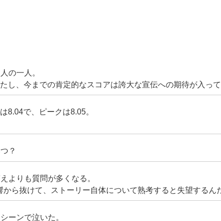
た人の一人。
したし、今までの肯定的なスコアは誇大な宣伝への期待が入っ
は8.04で、ピークは8.05。
いつ？
答えよりも質問が多くなる。
響から抜けて、ストーリー自体について熟考すると失望するん
闘シーンで泣いた。