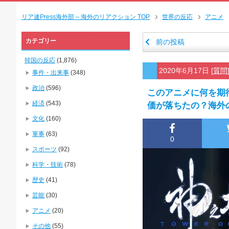
リア速Press海外部 – 海外のリアクション TOP
世界の反応
アニメ
カテゴリー
前の投稿
韓国の反応
(1,876)
2020年6月17日
[
質問
事件・出来事
(348)
政治
(596)
このアニメに何を期
経済
(543)
価が落ちたの？海外
文化
(160)
軍事
(63)
0
スポーツ
(92)
科学・技術
(78)
歴史
(41)
芸能
(30)
アニメ
(20)
その他
(55)