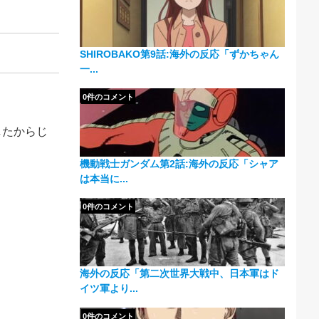
SHIROBAKO第9話:海外の反応「ずかちゃん
。
一...
0件のコメント
したからじ
機動戦士ガンダム第2話:海外の反応「シャア
は本当に...
0件のコメント
海外の反応「第二次世界大戦中、日本軍はド
イツ軍より...
0件のコメント