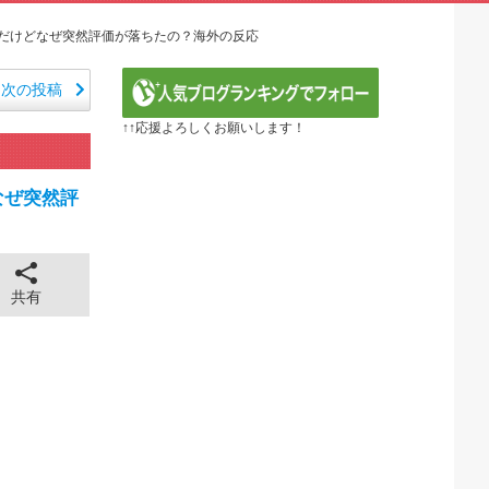
 ～異世界行ったら本気だす～（3期） 第6話
年血戦篇-禍進譚-】第42話感想「この言葉を聞ける...
だけどなぜ突然評価が落ちたの？海外の反応
26年夏アニメ海外人気ランキング（4週目）
で泣けるなんて…！」海外のアニメファンが初めて泣いた日...
次の投稿
ル】6話 ドレゲネの過去回良すぎた…アニメ・オブ・ザ...
↑↑応援よろしくお願いします！
画がまもなく公開される模様」→「まさか本当にくるのか？...
ね 第5話の海外反応
泣いた作品は？」→「2000年代の3大泣けるアニメ」...
なぜ突然評
ねこ第5話の海外反応
全に見えてる動画が拡散されてしまう…
43cm120kgのダチョウの食事の方がヘルシー...
 ちゅっちゅしながらの濃厚エッ画像♪
共有
 ちゅっちゅしながらの濃厚エッ画像♪
も水もない
していたひろゆきさん ゆたぼんにとどめを刺されるｗｗｗ
ンだ」 熊本地震直後の日本の対応のスピードに世界が衝撃
価されすぎじゃねないか？
。RSSの解除をお願いします。
。RSSの解除をお願いします。
0円のフィギュアがヤバすぎるｗｗｗｗｗｗ「こんな高い...