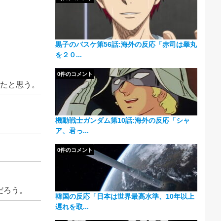
黒子のバスケ第56話:海外の反応「赤司は睾丸
を２０...
0件のコメント
てたと思う。
機動戦士ガンダム第10話:海外の反応「シャ
ア、君っ...
0件のコメント
だろう。
韓国の反応「日本は世界最高水準、10年以上
遅れを取...