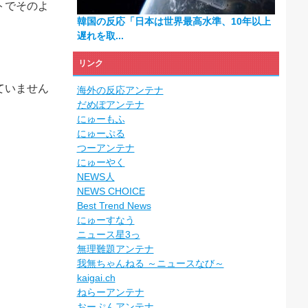
トでそのよ
韓国の反応「日本は世界最高水準、10年以上
遅れを取...
リンク
ていません
海外の反応アンテナ
だめぽアンテナ
にゅーもふ
にゅーぷる
つーアンテナ
にゅーやく
NEWS人
NEWS CHOICE
Best Trend News
にゅーすなう
ニュース星3っ
無理難題アンテナ
我無ちゃんねる ～ニュースなび～
kaigai.ch
ねらーアンテナ
おーぷんアンテナ