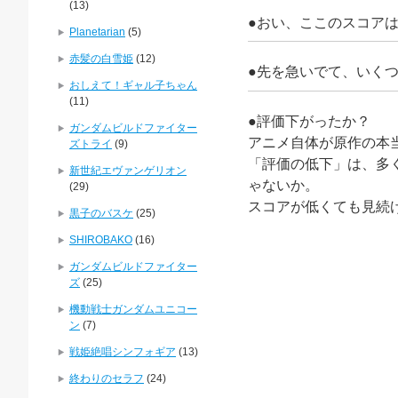
(13)
●おい、ここのスコアは
Planetarian
(5)
赤髪の白雪姫
(12)
●先を急いでて、いく
おしえて！ギャル子ちゃん
(11)
●評価下がったか？
ガンダムビルドファイター
アニメ自体が原作の本
ズトライ
(9)
「評価の低下」は、多く
新世紀エヴァンゲリオン
ゃないか。
(29)
スコアが低くても見続
黒子のバスケ
(25)
SHIROBAKO
(16)
ガンダムビルドファイター
ズ
(25)
機動戦士ガンダムユニコー
ン
(7)
戦姫絶唱シンフォギア
(13)
終わりのセラフ
(24)