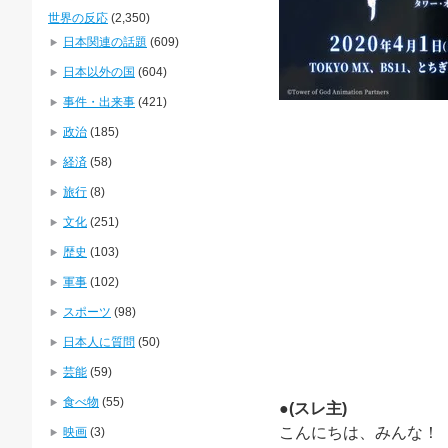
世界の反応
(2,350)
日本関連の話題
(609)
日本以外の国
(604)
事件・出来事
(421)
政治
(185)
経済
(58)
旅行
(8)
文化
(251)
歴史
(103)
軍事
(102)
スポーツ
(98)
日本人に質問
(50)
芸能
(59)
食べ物
(55)
●
(スレ主)
こんにちは、みんな！
映画
(3)