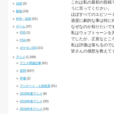
これは私の最初の投稿
自然
(5)
うに言ってください。
動物
(18)
ほぼすべてのエピソー
科学・技術
(51)
過度に劇的な事は特に
なぜなのか知りたいで
ゲーム
(37)
私はウェブトゥーンを
PS5
(1)
でしたが、正直なとこ
PS4
(9)
私は評価は落ちるので
ポケモンGO
(21)
皆さんの感想を教えて
アニメ
(1,168)
アニメ関連記事
(91)
質問
(547)
声優
(2)
アンケート・人気投票
(51)
2019年夏アニメ
(8)
2019年春アニメ
(35)
2019年冬アニメ
(18)