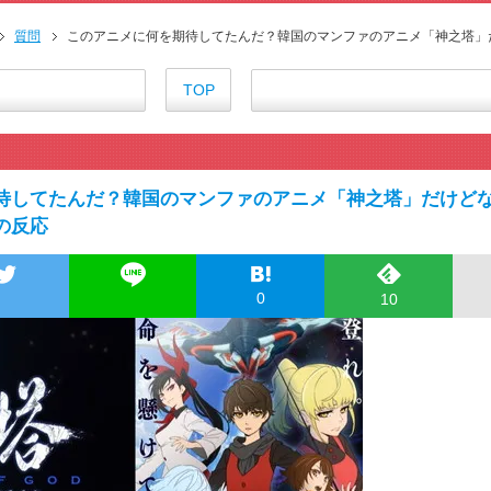
『アニメ海外の反応』無職転生Ⅲ
海外の反応アニメ【BLEACH 千
質問
このアニメに何を期待してたんだ？韓国のマンファのアニメ「神之塔」
海外「今期のダークホース」20
海外「まさか日本アニメがここま
TOP
海外の反応【天幕のジャードゥーガ
外国人「ジャンプ公式から謎の動
]
海外「心が和む…」これ描いて死
外国人「日本のアニメを見て初めて
待してたんだ？韓国のマンファのアニメ「神之塔」だけど
海外「鬱な気分になるわ…」ヤニ
の反応
【朗報】齋藤飛鳥、前屈みで完
155cm55kgの女性の食事より2
舌を絡ませて、唾液交換して──
0
10
舌を絡ませて、唾液交換して──
すまん熊本やがコンビニに食品
【戦争は話し合いで解決】と主張
海外「日本よ、お前がナンバーワ
正直ザ・ビートルズって過大評
まとめチェッカーは閉鎖しました
まとめチェッカーは閉鎖しました
ハードオフに売っていた4万400