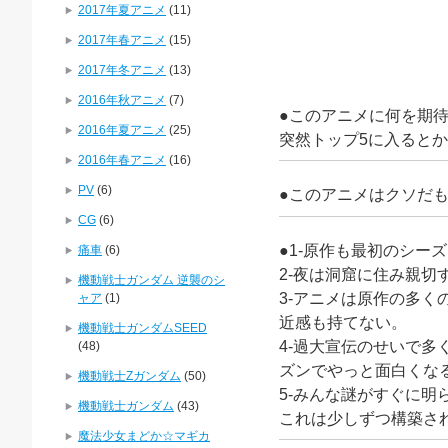
2017年夏アニメ
(11)
2017年春アニメ
(15)
2017年冬アニメ
(13)
2016年秋アニメ
(7)
●このアニメに何を期
2016年夏アニメ
(25)
突然トップ5に入ると
2016年春アニメ
(16)
PV
(6)
●このアニメはクソだ
CG
(6)
●1-原作も最初のシー
痛車
(6)
2-夜は洞窟に住み親切
機動戦士ガンダム 逆襲のシ
3-アニメは原作の多
ャア
(1)
近感も持てない。
機動戦士ガンダムSEED
4-過大宣伝のせいで
(48)
ズンでやっと面白くな
機動戦士Zガンダム
(50)
5-みんな謎がすぐに
機動戦士ガンダム
(43)
これは少しずつ構築さ
魔法少女まどか☆マギカ