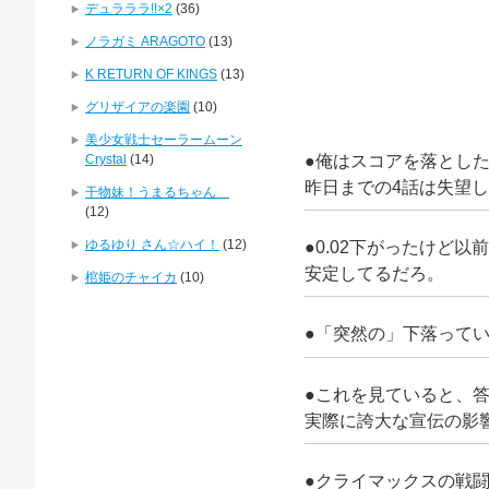
デュラララ!!×2
(36)
ノラガミ ARAGOTO
(13)
K RETURN OF KINGS
(13)
グリザイアの楽園
(10)
美少女戦士セーラームーン
●俺はスコアを落とし
Crystal
(14)
昨日までの4話は失望
干物妹！うまるちゃん
(12)
ゆるゆり さん☆ハイ！
(12)
●0.02下がったけど以前
安定してるだろ。
棺姫のチャイカ
(10)
●「突然の」下落って
●これを見ていると、
実際に誇大な宣伝の影
●クライマックスの戦