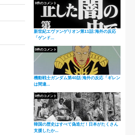
0件のコメント
新世紀エヴァンゲリオン第11話:海外の反応
「ゲンド...
0件のコメント
機動戦士ガンダム第40話:海外の反応「ギレン
は間違...
0件のコメント
韓国の歴史はすべて偽造だ！日本がたくさん
支援したか...