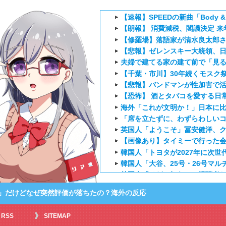
【速報】SPEEDの新曲「Body 
【朗報】 消費減税、閣議決定 来
【修羅場】落語家が清水良太郎
【悲報】ゼレンスキー大統領、日
夫婦で建てる家の建て前で「見る
【千葉・市川】30年続くモスク
【悲報】バンドマンが性加害で活
【恐怖】 酒とタバコを愛する日常
海外「これが文明か！」日本に
「席を立たずに、わずらわしいコマ
英国人「ようこそ」冨安健洋、ク
【画像あり】タイミーで行った
韓国人「トヨタが2027年に次世代
韓国人「大谷、25号・26号マル
外国人「ひどい奴なのに視聴者
海外の反応アニメ【ONE PIEC
」だけどなぜ突然評価が落ちたの？海外の反応
海外「お堅いうちの家族に見せ
海外の反応【HUNTER×HUNT
RSS
SITEMAP
海外「伏線回収凄すぎ…」アニメ