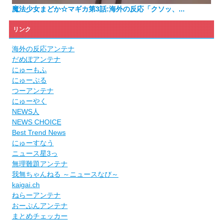
魔法少女まどか☆マギカ第3話:海外の反応「クソッ、...
リンク
海外の反応アンテナ
だめぽアンテナ
にゅーもふ
にゅーぷる
つーアンテナ
にゅーやく
NEWS人
NEWS CHOICE
Best Trend News
にゅーすなう
ニュース星3っ
無理難題アンテナ
我無ちゃんねる ～ニュースなび～
kaigai.ch
ねらーアンテナ
おーぷんアンテナ
まとめチェッカー