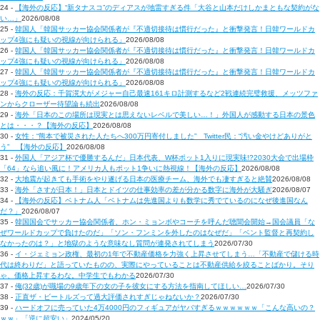
24 -
【海外の反応】“新タナスコ”のディアスが地雷すぎる件「大谷と山本だけしかまともな契約がな
い…」
2026/08/08
25 -
韓国人「韓国サッカー協会関係者が『不適切接待は慣行だった』と衝撃発言！日韓ワールドカ
ップ4強にも疑いの視線が向けられる」
2026/08/08
26 -
韓国人「韓国サッカー協会関係者が『不適切接待は慣行だった』と衝撃発言！日韓ワールドカ
ップ4強にも疑いの視線が向けられる」
2026/08/08
27 -
韓国人「韓国サッカー協会関係者が『不適切接待は慣行だった』と衝撃発言！日韓ワールドカ
ップ4強にも疑いの視線が向けられる」
2026/08/08
28 -
海外の反応：千賀滉大がメジャー自己最速161キロ計測するなど2戦連続完璧救援、メッツファ
ンからクローザー待望論も続出
2026/08/08
29 -
海外「日本のこの場所は現実とは思えないレベルで美しい…！」外国人が感動する日本の景色
とは・・・？【海外の反応】
2026/08/08
30 -
女性：“熊本で被災された人たちへ300万円寄付しました” Twitter民：“汚い金やけどありがと
う” 【海外の反応】
2026/08/08
31 -
外国人「アジア杯で優勝するんだ」日本代表、W杯ポット1入りに現実味!?2030大会で出場枠
「64」なら追い風に！アメリカ人もポット1争いに熱視線！【海外の反応】
2026/08/08
32 -
大地震が起きても手術をやり遂げる日本の医療チーム、海外でも凄すぎると絶賛
2026/08/08
33 -
海外「さすが日本！」日本とドイツの仕事効率の差が分かる数字に海外が大騒ぎ
2026/08/07
34 -
【海外の反応】ベトナム人「ベトナムは先進国よりも数学に秀でているのになぜ後進国なん
だ？」
2026/08/07
35 -
韓国国会でサッカー協会関係者、ホン・ミョンボやコーチを呼んだ聴聞会開始→国会議員「な
ぜワールドカップで負けたのだ」「ソン・フンミンを外したのはなぜだ」「ベント監督と再契約し
なかったのは？」と地獄のような意味なし質問が連発されてしまう
2026/07/30
36 -
イ・ジェミョン政権、最初の1年で不動産価格を力強く上昇させてしまう…「不動産で儲ける時
代は終わりだ」と語っていたものの、実際にやっていることは不動産供給を絞ることばかり。そり
ゃ、価格上昇するわな。中学生でもわかる
2026/07/30
37 -
俺(32歳)が職場の9歳年下の女の子を彼女にする方法を指南してほしい…
2026/07/30
38 -
正直ザ・ビートルズって過大評価されすぎじゃねないか？
2026/07/30
39 -
ハードオフに売っていた4万4000円のフィギュアがヤバすぎるｗｗｗｗｗｗ「こんな高いの？
ｗｗ」「逆に超安い」
2024/05/20