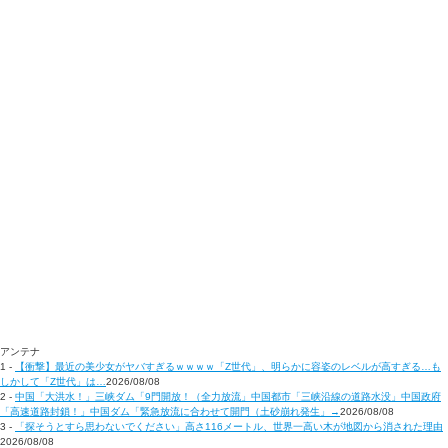
アンテナ
1 -
【衝撃】最近の美少女がヤバすぎるｗｗｗｗ「Z世代」、明らかに容姿のレベルが高すぎる…も
しかして「Z世代」は…
2026/08/08
2 -
中国「大洪水！」三峡ダム「9門開放！（全力放流」中国都市「三峡沿線の道路水没」中国政府
「高速道路封鎖！」中国ダム「緊急放流に合わせて開門（土砂崩れ発生」→
2026/08/08
3 -
「探そうとすら思わないでください」高さ116メートル、世界一高い木が地図から消された理由
2026/08/08