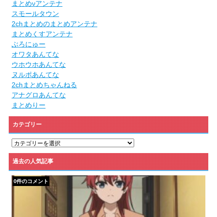
まとめνアンテナ
スモールタウン
2chまとめのまとめアンテナ
まとめくすアンテナ
ぶろにゅー
オワタあんてな
ウホウホあんてな
ヌルポあんてな
2chまとめちゃんねる
アナグロあんてな
まとめりー
カテゴリー
カ
テ
ゴ
過去の人気記事
リ
ー
0件のコメント