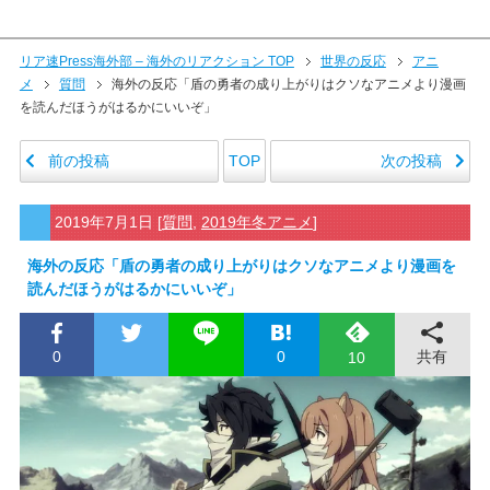
リア速Press海外部 – 海外のリアクション TOP
世界の反応
アニ
メ
質問
海外の反応「盾の勇者の成り上がりはクソなアニメより漫画
を読んだほうがはるかにいいぞ」
前の投稿
次の投稿
TOP
2019年7月1日
[
質問
,
2019年冬アニメ
]
海外の反応「盾の勇者の成り上がりはクソなアニメより漫画を
読んだほうがはるかにいいぞ」
0
0
共有
10