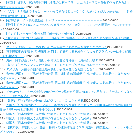
4 -
【衝撃】 日本人「家が何千万円もするのは狂ってる」大工「はぁ？じゃ自分で作ってみろよ」→
結果ｗｗｗｗｗｗ
2026/08/08
5 -
(ヽ´ん`)「３４歳までずっとニートやってきたけどようやくやりたいことが見つかった」→…斜め
上のお仕事がこちら
2026/08/08
6 -
【衝撃映像】インドの暴走族、レベチｗｗｗｗｗｗｗｗｗｗｗｗｗｗｗｗ
2026/08/08
7 -
【驚愕】ドラクエ6をとんでもないクオリティでアニメ化してしまったAI動画がこちらｗｗｗｗ
ｗ
2026/08/08
8 -
【インド】バーガーを食べる罪【ポーランドボール】
2026/08/08
9 -
「お父さんが私にいくら使おうと、あなたには関係ない」そう言われた妻が家計を分けた結果…
2026/08/08
10 -
タイミング悪かった。猫を拾ったのが年末でそのまま年を越すことになった
2026/08/08
11 -
熊本県知事の要請をガン無視したTBS、避難所に取材班が押し入ってプライバシーに全く配慮
しない報道を……
2026/08/08
12 -
海外「日本が正しい！」優しい日本人に甘える外国人に海外が大騒ぎ
2026/08/08
13 -
【なんで】竹島ソングを歌う韓国アイドルグループが待望の日本デビュー
2026/08/08
14 -
アメリカ「お前らの国の史上最も美しい女優を選ぶなら誰になる？」
2026/08/08
15 -
海外の反応アニメ【逃げ上手の若君 第二期】第16話感想「中世の戦いに戦車持ってきた奴がい
るぞｗｗｗ」
2026/08/08
16 -
海外の反応アニメ【逃げ上手の若君 第二期】第16話感想「中世の戦いに戦車持ってきた奴がい
るぞｗｗｗ」
2026/08/08
17 -
イチローがマリナーズ主催のHRダービーで見せた活躍にMLBファン騒然！←「一体いくつなん
だ！」（海外の反応）
2026/08/08
18 -
【悲報】ワイが買ったMotorolaのスマホ、ポンコツすぎる
2026/08/08
19 -
外国人「狂気の沙汰だ」FIFA会長、再選の支持見返りにモロッコへ2030年W杯決勝の開催を打
診か！海外から批判殺到！【海外の反応】
2026/08/08
20 -
韓国人「日本の柴犬くん散歩中の暑さに耐えられなかった結果」
2026/08/08
21 -
韓国人「日本の柴犬くん散歩中の暑さに耐えられなかった結果」
2026/08/08
22 -
韓国人「日本の柴犬くん散歩中の暑さに耐えられなかった結果」
2026/08/08
23 -
【東スポ】 韓国サッカー協会 審判への性接待報道にＳＮＳ紛糾「徹底追及」「２００２年は
どうなの？」
2026/08/08