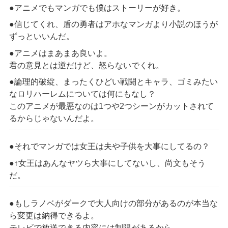
●アニメでもマンガでも僕はストーリーが好き。
●信じてくれ、盾の勇者はアホなマンガより小説のほうが
ずっといいんだ。
●アニメはまあまあ良いよ。
君の意見とは逆だけど、怒らないでくれ。
●論理的破綻、まったくひどい戦闘とキャラ、ゴミみたい
なロリハーレムについては何にもなし？
このアニメが最悪なのは1つや2つシーンがカットされて
るからじゃないんだよ。
●それでマンガでは女王は夫や子供を大事にしてるの？
●↑女王はあんなヤツら大事にしてないし、尚文もそう
だ。
●もしラノベがダークで大人向けの部分があるのが本当な
ら変更は納得できるよ。
テレビで放送できる内容には制限があるから。