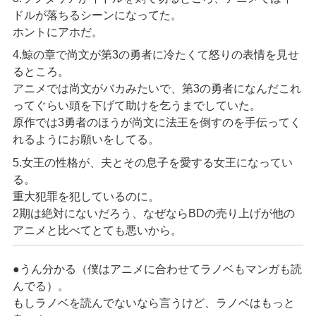
ドルが落ちるシーンになってた。
ホントにアホだ。
4.鯨の章で尚文が第3の勇者に冷たくて怒りの表情を見せ
るところ。
アニメでは尚文がバカみたいで、第3の勇者になんだこれ
ってぐらい頭を下げて助けを乞うまでしていた。
原作では3勇者のほうが尚文に法王を倒すのを手伝ってく
れるようにお願いをしてる。
5.女王の性格が、夫とその息子を愛する女王になってい
る。
重大犯罪を犯しているのに。
2期は絶対にないだろう、なぜならBDの売り上げが他の
アニメと比べてとても悪いから。
●うん分かる（僕はアニメに合わせてラノベもマンガも読
んでる）。
もしラノベを読んでないなら言うけど、ラノベはもっと