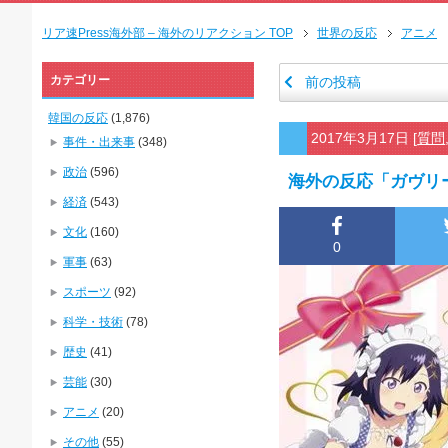
リア速Press海外部 – 海外のリアクション TOP
世界の反応
アニメ
カテゴリー
前の投稿
韓国の反応
(1,876)
2017年3月17日
[
質問
事件・出来事
(348)
政治
(596)
海外の反応「ガヴリ
経済
(543)
文化
(160)
0
軍事
(63)
スポーツ
(92)
科学・技術
(78)
歴史
(41)
芸能
(30)
アニメ
(20)
その他
(55)