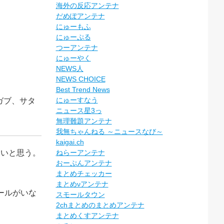
海外の反応アンテナ
だめぽアンテナ
にゅーもふ
にゅーぷる
つーアンテナ
にゅーやく
NEWS人
NEWS CHOICE
Best Trend News
にゅーすなう
ガブ、サタ
ニュース星3っ
無理難題アンテナ
我無ちゃんねる ～ニュースなび～
kaigai.ch
ないと思う。
ねらーアンテナ
おーぷんアンテナ
まとめチェッカー
まとめνアンテナ
ールがいな
スモールタウン
2chまとめのまとめアンテナ
まとめくすアンテナ