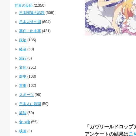
世界の反応
(2,350)
日本関連の話題
(609)
日本以外の国
(604)
事件・出来事
(421)
政治
(185)
経済
(58)
旅行
(8)
文化
(251)
歴史
(103)
軍事
(102)
スポーツ
(98)
日本人に質問
(50)
芸能
(59)
食べ物
(55)
「ガヴリールドロップ
映画
(3)
アンケートの結果は
こ