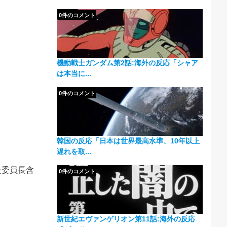
0件のコメント
機動戦士ガンダム第2話:海外の反応「シャア
は本当に...
0件のコメント
韓国の反応「日本は世界最高水準、10年以上
遅れを取...
級委員長含
0件のコメント
新世紀エヴァンゲリオン第11話:海外の反応