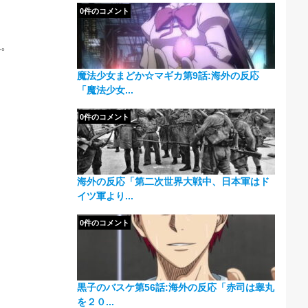
0件のコメント
ね。
魔法少女まどか☆マギカ第9話:海外の反応
「魔法少女...
0件のコメント
。
海外の反応「第二次世界大戦中、日本軍はド
イツ軍より...
0件のコメント
黒子のバスケ第56話:海外の反応「赤司は睾丸
を２０...