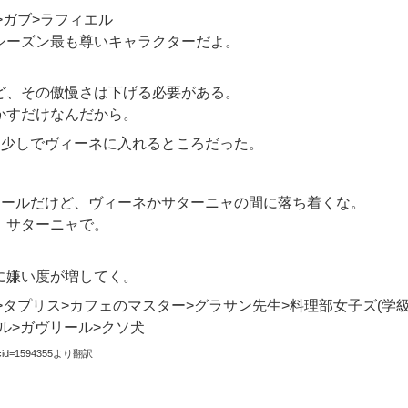
>ガブ>ラフィエル
シーズン最も尊いキャラクターだよ。
ど、その傲慢さは下げる必要がある。
かすだけなんだから。
う少しでヴィーネに入れるところだった。
リールだけど、ヴィーネかサターニャの間に落ち着くな。
、サターニャで。
に嫌い度が増してく。
>タプリス>カフェのマスター>グラサン先生>料理部女子ズ(学
ィエル>ガヴリール>クソ犬
topicid=1594355より翻訳