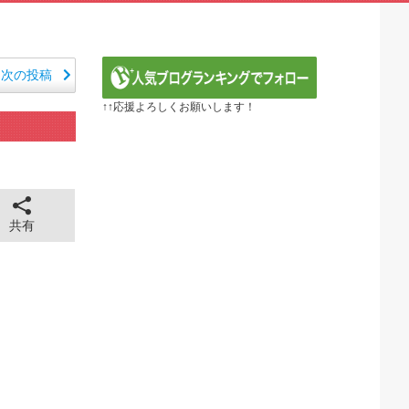
期 5話：西から告白いくとは、ようやった！
笑える日本アニメ教えて」
 第5話
定の作り込みが半端じゃない…！」外国人を夢中ににする世...
次の投稿
から愛される日本のアニメキャラがこちら」（海外の反応）
↑↑応援よろしくお願いします！
E】第1172話感想「ちょっと今はルフィを擁護する...
るべき日本アニメはなんだろう？」
ER】第416話感想「おいおい、文字が少なくてスッ...
『黄泉のツガイ』第17話 海外反応
全に見えてる動画が拡散されてしまう…
43cm120kgのダチョウの食事の方がヘルシー...
共有
 ちゅっちゅしながらの濃厚エッ画像♪
 ちゅっちゅしながらの濃厚エッ画像♪
も水もない
していたひろゆきさん ゆたぼんにとどめを刺されるｗｗｗ
ンだ」 熊本地震直後の日本の対応のスピードに世界が衝撃
価されすぎじゃねないか？
。RSSの解除をお願いします。
。RSSの解除をお願いします。
0円のフィギュアがヤバすぎるｗｗｗｗｗｗ「こんな高い...