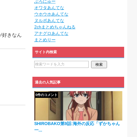
ぶろにゅー
オワタあんてな
ウホウホあんてな
ヌルポあんてな
2chまとめちゃんねる
アナグロあんてな
が好きなん
まとめりー
サイト内検索
過去の人気記事
0件のコメント
SHIROBAKO第9話:海外の反応「ずかちゃん
一...