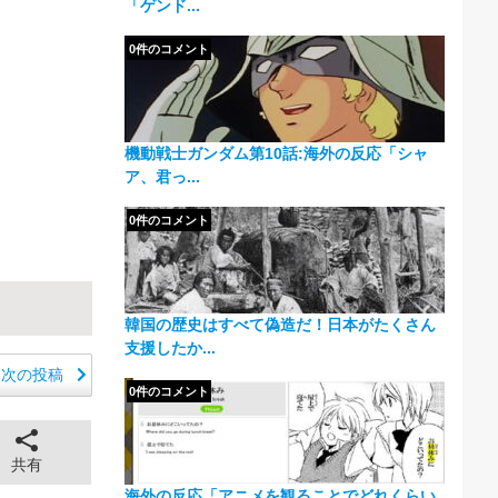
「ゲンド...
0件のコメント
機動戦士ガンダム第10話:海外の反応「シャ
ア、君っ...
0件のコメント
韓国の歴史はすべて偽造だ！日本がたくさん
支援したか...
次の投稿
0件のコメント
共有
海外の反応「アニメを観ることでどれくらい