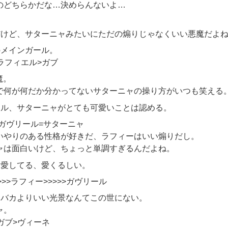
のどちらかだな…決めらんないよ…
だけど、サターニャみたいにただの煽りじゃなくいい悪魔だよ
のメインガール。
ラフィエル>ガブ
魔。
で何が何だか分かってないサターニャの操り方がいつも笑える
ール、サターニャがとても可愛いことは認める。
>ガヴリール=サターニャ
いやりのある性格が好きだ、ラフィーはいい煽りだし。
ャは面白いけど、ちょっと単調すぎるんだよね。
を愛してる、愛くるしい。
>>ラフィー>>>>>ガヴリール
くバカよりいい光景なんてこの世にない。
ャ。
ガブ>ヴィーネ