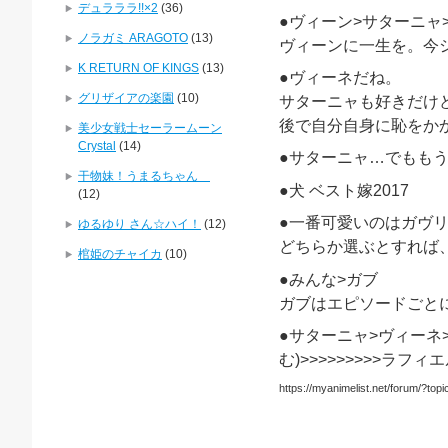
デュラララ!!×2
(36)
●ヴィーン>サターニャ
ノラガミ ARAGOTO
(13)
ヴィーンに一生を。今
K RETURN OF KINGS
(13)
●ヴィーネだね。
グリザイアの楽園
(10)
サターニャも好きだけ
後で自分自身に恥をか
美少女戦士セーラームーン
Crystal
(14)
●サターニャ…でもも
干物妹！うまるちゃん
●犬 ベスト嫁2017
(12)
●一番可愛いのはガヴ
ゆるゆり さん☆ハイ！
(12)
どちらか選ぶとすれば
棺姫のチャイカ
(10)
●みんな>ガブ
ガブはエピソードごと
●サターニャ>ヴィーネ
む)>>>>>>>>>ラフ
https://myanimelist.net/forum/?