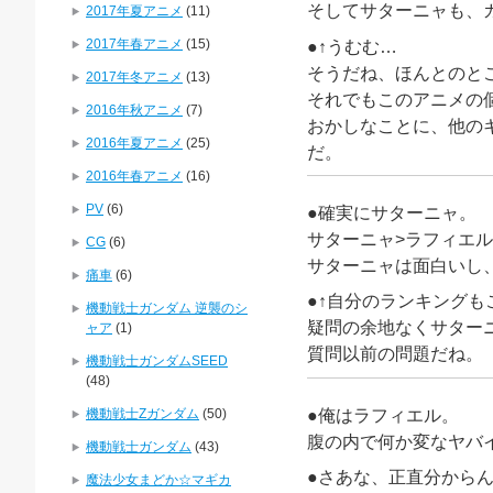
そしてサターニャも、
2017年夏アニメ
(11)
2017年春アニメ
(15)
●↑うむむ…
そうだね、ほんとのと
2017年冬アニメ
(13)
それでもこのアニメの
2016年秋アニメ
(7)
おかしなことに、他の
2016年夏アニメ
(25)
だ。
2016年春アニメ
(16)
PV
(6)
●確実にサターニャ。
サターニャ>ラフィエル
CG
(6)
サターニャは面白いし
痛車
(6)
●↑自分のランキングも
機動戦士ガンダム 逆襲のシ
疑問の余地なくサター
ャア
(1)
質問以前の問題だね。
機動戦士ガンダムSEED
(48)
機動戦士Zガンダム
(50)
●俺はラフィエル。
腹の内で何か変なヤバ
機動戦士ガンダム
(43)
●さあな、正直分から
魔法少女まどか☆マギカ