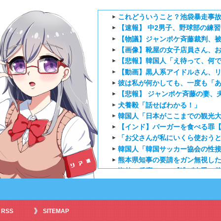
これどういうこと？池袋暴走事故
【速報】 中2男子、野球部の練習
【物議】ジャンポケ斉藤裁判、被
【画像】靴屋の女子店員さん、
【悲報】韓国人「え待って、何で
【動画】黒人系アイドルさん、リアル
彼は私が何かしても、一度も「
【悲報】 ジャンポケ斉藤の妻、夫の
犬養毅「話せばわかる！」
韓国人「日本がここまでの観光大
【インド】バーガーを食べる罪
「お父さんが私にいくら使おうと
韓国人「韓国サッカー協会の性接待
熊本県知事の要請をガン無視したT
海外の反応アニメ【逃げ上手の若君
海外「ウルっときた…」これ描い
外国人「日本のアニメに出てく
海外「新キャラもヤバいｗ」ヤニ
RSS
SITEMAP
外国人「特に印象に残ってる最近の