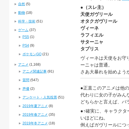
自然
(5)
●（スレ主）
動物
(18)
天使ガヴリール
オタクガヴリール
科学・技術
(51)
ヴィーネ
ゲーム
(37)
ラフィエル
PS5
(1)
サターニャ
PS4
(9)
タプリス
ポケモンGO
(21)
ヴィーネは天使をお守
アニメ
(1,168)
ーニャは普通。
アニメ関連記事
(91)
さあ大暴れを始めよう
質問
(547)
●正直このアニメは他
声優
(2)
代わりに女の子がみん
アンケート・人気投票
(51)
どちらかと言えば、バ
2019年夏アニメ
(8)
●↑確実に、キャラク
2019年春アニメ
(35)
いほどにね。
2019年冬アニメ
(18)
例えばガヴリールにつ