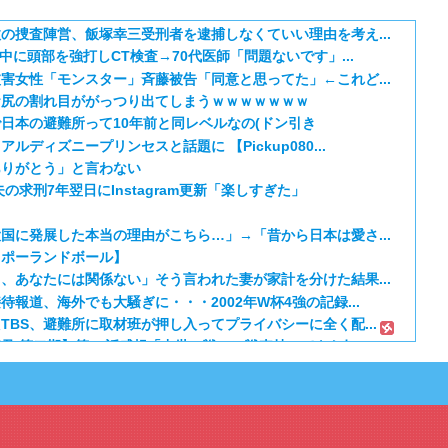
の捜査陣営、飯塚幸三受刑者を逮捕しなくていい理由を考え...
中に頭部を強打しCT検査→70代医師「問題ないです」...
害女性「モンスター」斉藤被告「同意と思ってた」←これど...
お尻の割れ目ががっつり出てしまうｗｗｗｗｗｗｗ
日本の避難所って10年前と同レベルなの(ドン引き
ディズニープリンセスと話題に 【Pickup080...
ありがとう」と言わない
求刑7年翌日にInstagram更新「楽しすぎた」
国に発展した本当の理由がこちら…」→「昔から日本は愛さ...
【ポーランドボール】
、あなたには関係ない」そう言われた妻が家計を分けた結果...
報道、海外でも大騒ぎに・・・2002年W杯4強の記録...
BS、避難所に取材班が押し入ってプライバシーに全く配...
 第二期】第16話感想「中世の戦いに戦車持ってきた奴...
て死ね 第6話の海外反応
るネコｗｗｗ」（海外の反応）
ねこ第6話の海外反応
日本のアニメのOP/EDは？」→「一回も飛ばしたこと...