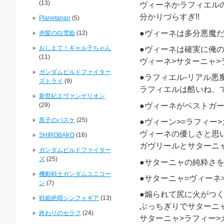
(13)
ヴィーネかラフィエル
分かりづらすぎ!!
Planetarian
(5)
●ヴィーネは多分悪魔
赤髪の白雪姫
(12)
おしえて！ギャル子ちゃん
●ヴィーネは確実に俺
(11)
ヴィーネ>サターニャ>
ガンダムビルドファイター
●ラフィエル-リアル悪
ズトライ
(9)
ラフィエルは酷いね、
新世紀エヴァンゲリオン
(29)
●ヴィーネがベストガ
黒子のバスケ
(25)
●ヴィーン>=ラフィー
ヴィーネの優しさと思
SHIROBAKO
(16)
ガヴリールとサターニ
ガンダムビルドファイター
ズ
(25)
●サターニャの純粋さ
機動戦士ガンダムユニコー
●サターニャ=ヴィーネ>
ン
(7)
●煽られて尻に火がつ
戦姫絶唱シンフォギア
(13)
ぶっちぎりでサターニ
終わりのセラフ
(24)
サターニャ>ラフィー>