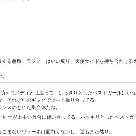
りする悪魔、ラフィーはいい煽り、天使サイドを持ち合わせる
か。
の萌えコメディとは違って、はっきりとしたベストガールはい
な、それぞれのギャグで上手く張り合ってる。
ランスのとれた集合体だね。
ター同士が上手い具合に補い合ってる。ハッキリとしたベストガ
っこまないヴィーネは面白くないし、逆もまた然り。