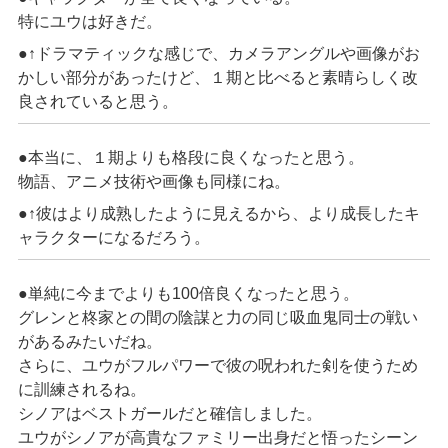
特にユウは好き
だ
。
●↑ドラマティックな感じで、カメラアングルや画像がお
かしい部分が
あったけど
、
１期
と比べると素晴らしく改
良されていると思
う
。
●本当に、１期よりも格段に良くなったと思
う
。
物語、アニメ技術や画像も同様
にね
。
●↑彼は
より成熟したように見えるから、
より成長したキ
ャラクターになる
だろう
。
●単純に今までよりも100倍良
くなったと
思
う
。
グレンと柊家との
間の
陰謀と力の同じ吸血鬼同士の戦い
がある
みたいだね
。
さらに
、ユウがフルパワーで彼の呪われた剣を使うため
に訓練され
るね
。
シノアは
ベストガール
だと確信しました。
ユウがシノアが高貴なファミリー出身だと悟ったシーン