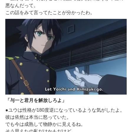
悪なんだって。
この話をみて言ってたことが分かったわ。
「与一と君月を解放しろよ」
●
ユウ
は性格が180
度
逆になっているような気がし
たよ
。
彼は依然は本当に怒っていた。
でも今は成熟して
物静かに見え
るね
。
そう思えたの私だけかもだけど。