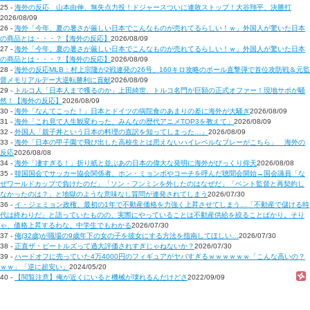
25 -
海外の反応 山本由伸、無失点力投！ドジャースついに連敗ストップ！大谷翔平、決勝打
2026/08/09
26 -
海外「今年、夏の暑さが厳しい日本でこんなものが売れてるらしい！ｗ」外国人が驚いた日本
の商品とは・・・？【海外の反応】
2026/08/09
27 -
海外「今年、夏の暑さが厳しい日本でこんなものが売れてるらしい！ｗ」外国人が驚いた日本
の商品とは・・・？【海外の反応】
2026/08/09
28 -
海外の反応MLB：村上宗隆が2戦連発の26号、160キロ攻略のポール直撃弾で首位攻防戦＆元監
督メモリアルデー大逆転勝利に貢献
2026/08/09
29 -
トルコ人「日本人まで獲るのか」上田綺世、トルコ名門が巨額の正式オファー！現地サポが騒
然！【海外の反応】
2026/08/09
30 -
海外「なんてこった！」日本とドイツの病院食のあまりの差に海外が大騒ぎ
2026/08/09
31 -
海外「これ見て人生観変わった、みんなの歴代アニメTOP3を教えて」
2026/08/09
32 -
外国人「親子丼という日本の料理の直訳を知ってしまった…」
2026/08/09
33 -
海外「日本の甲子園で飛び出した高校生とは思えないハイレベルなプレーがこちら」 海外の
反応
2026/08/08
34 -
海外「凄すぎる！」折り紙と並ぶあの日本の偉大な発明に海外がびっくり仰天
2026/08/08
35 -
韓国国会でサッカー協会関係者、ホン・ミョンボやコーチを呼んだ聴聞会開始→国会議員「な
ぜワールドカップで負けたのだ」「ソン・フンミンを外したのはなぜだ」「ベント監督と再契約し
なかったのは？」と地獄のような意味なし質問が連発されてしまう
2026/07/30
36 -
イ・ジェミョン政権、最初の1年で不動産価格を力強く上昇させてしまう…「不動産で儲ける時
代は終わりだ」と語っていたものの、実際にやっていることは不動産供給を絞ることばかり。そり
ゃ、価格上昇するわな。中学生でもわかる
2026/07/30
37 -
俺(32歳)が職場の9歳年下の女の子を彼女にする方法を指南してほしい…
2026/07/30
38 -
正直ザ・ビートルズって過大評価されすぎじゃねないか？
2026/07/30
39 -
ハードオフに売っていた4万4000円のフィギュアがヤバすぎるｗｗｗｗｗｗ「こんな高いの？
ｗｗ」「逆に超安い」
2024/05/20
40 -
【閲覧注意】俺が近くにいると機械が壊れるんだけどさ
2022/09/09