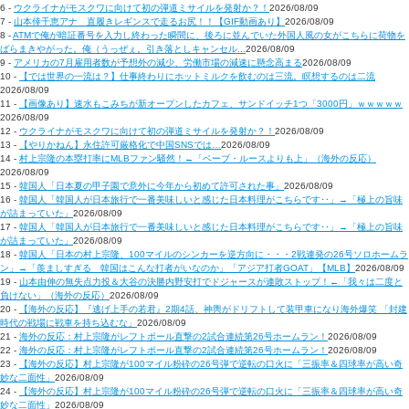
6 -
ウクライナがモスクワに向けて初の弾道ミサイルを発射か？！
2026/08/09
7 -
山本倖千恵アナ 直履きレギンスで走るお尻！！【GIF動画あり】
2026/08/09
8 -
ATMで俺が暗証番号を入力し終わった瞬間に、後ろに並んでいた外国人風の女がこちらに荷物を
ばらまきやがった。俺（うっぜぇ。引き落としキャンセル...
2026/08/09
9 -
アメリカの7月雇用者数が予想外の減少、労働市場の減速に懸念高まる
2026/08/09
10 -
【では世界の一流は？】仕事終わりにホットミルクを飲むのは三流。瞑想するのは二流
2026/08/09
11 -
【画像あり】速水もこみちが新オープンしたカフェ、サンドイッチ1つ「3000円」ｗｗｗｗｗ
2026/08/09
12 -
ウクライナがモスクワに向けて初の弾道ミサイルを発射か？！
2026/08/09
13 -
【やりかねん】永住許可厳格化で中国SNSでは…
2026/08/09
14 -
村上宗隆の本塁打率にMLBファン騒然！←「ベーブ・ルースよりも上」（海外の反応）
2026/08/09
15 -
韓国人「日本夏の甲子園で意外に今年から初めて許可された事」
2026/08/09
16 -
韓国人「韓国人が日本旅行で一番美味しいと感じた日本料理がこちらです‥」→「極上の旨味
が詰まっていた」
2026/08/09
17 -
韓国人「韓国人が日本旅行で一番美味しいと感じた日本料理がこちらです‥」→「極上の旨味
が詰まっていた」
2026/08/09
18 -
韓国人「日本の村上宗隆、100マイルのシンカーを逆方向に・・・2戦連発の26号ソロホームラ
ン」→「羨ましすぎる 韓国はこんな打者がいなのか」「アジア打者GOAT」【MLB】
2026/08/09
19 -
山本由伸の無失点力投＆大谷の決勝内野安打でドジャースが連敗ストップ！←「我々は二度と
負けない」（海外の反応）
2026/08/09
20 -
【海外の反応】『逃げ上手の若君』2期4話、神輿がドリフトして装甲車になり海外爆笑 「封建
時代の戦場に戦車を持ち込むな」
2026/08/09
21 -
海外の反応：村上宗隆がレフトポール直撃の2試合連続第26号ホームラン！
2026/08/09
22 -
海外の反応：村上宗隆がレフトポール直撃の2試合連続第26号ホームラン！
2026/08/09
23 -
【海外の反応】村上宗隆が100マイル粉砕の26号弾で逆転の口火に「三振率＆四球率が高い奇
妙な二面性」
2026/08/09
24 -
【海外の反応】村上宗隆が100マイル粉砕の26号弾で逆転の口火に「三振率＆四球率が高い奇
妙な二面性」
2026/08/09