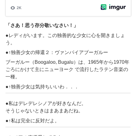
「さあ！思う存分敬いなさい！」
●
レディ
がいます。この
独善的な
少女に心を開きましょ
う。
●↑
独善少女の帰還２：ヴァンパイアブーガルー
ブーガルー（
Boogaloo, Bugalu
）は、
1965
年から
1970
年
ごろにかけて主にニューヨーク で流行したラテン音楽の
一種。
●↑
独善少女は気持ちいいわ．．．
●私はデレデレシノアが好きなんだ。
そうじゃないときはまあまあだね。
●↑私は完全に反対だよ。