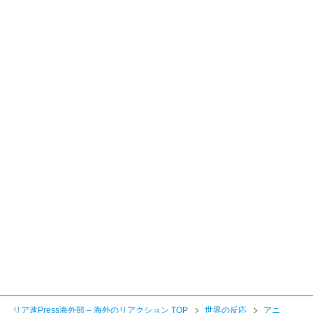
リア速Press海外部 – 海外のリアクション TOP
世界の反応
アニ