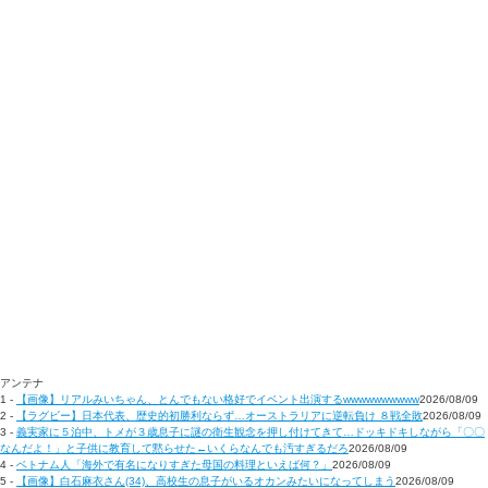
アンテナ
1 -
【画像】リアルみいちゃん、とんでもない格好でイベント出演するwwwwwwwwww
2026/08/09
2 -
【ラグビー】日本代表、歴史的初勝利ならず…オーストラリアに逆転負け ８戦全敗
2026/08/09
3 -
義実家に５泊中、トメが３歳息子に謎の衛生観念を押し付けてきて…ドッキドキしながら「〇〇
なんだよ！」と子供に教育して黙らせた←いくらなんでも汚すぎるだろ
2026/08/09
4 -
ベトナム人「海外で有名になりすぎた母国の料理といえば何？」
2026/08/09
5 -
【画像】白石麻衣さん(34)、高校生の息子がいるオカンみたいになってしまう
2026/08/09