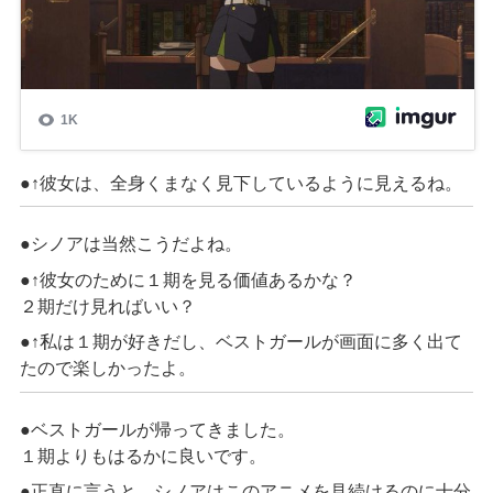
●↑彼女は、全身くまなく見下しているように見
えるね
。
●
シノアは当然こうだよね。
●↑彼女のために１期を見る価値あるかな？
２期だけ見ればいい？
●↑私は１期が好き
だし
、
ベストガール
が画面に多く出
て
たので
楽しかった
よ。
●
ベストガールが
帰ってきました。
１期よりもはるかに良いです。
●正直に言うと、シノアはこのアニメを見続けるのに十分