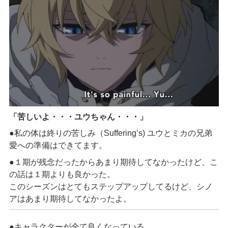
「苦しいよ・・・ユウちゃん・・・」
●私の体は終りの苦しみ（Suffering’s) ユウとミカの兄弟
愛への準備はできてます。
●
１期が残念だったからあまり期待してなかったけど
、
こ
の話は
１期
よりも良かった。
こ
のシーズンはとても
ステップアップしてるけど
、シノ
アは
あまり
期待して
なかったよ
。
●キャラクターが
全て
良くなってい
る。