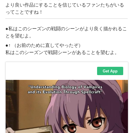
より良い作品にすることを信じているファンたちがいる
ってことですね！
●私はこのシーズンの
戦闘の
シーンがより良く描か
れるこ
と
を望
むよ
。
●↑
（お前のために直してやったぞ）
私はこのシーズンで戦闘シーンがあることを望むよ。