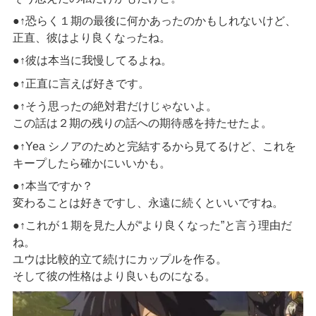
●↑恐らく１期の最後に何かあった
の
かもしれ
ないけど
、
正直、彼はより良くな
ったね
。
●↑彼は本当に我慢して
るよね。
●↑正直に言えば好きです。
●↑
そう思ったの絶対君だけじゃないよ。
この
話
は
２期の
残りの
話
への期待感を持たせ
たよ
。
●↑Yea
シノアのためと完結するから見てるけど、これを
キープしたら
確かに
いいかも
。
●↑本当ですか？
変わることは好きですし、永遠に続くといいですね。
●↑
これが１期を見た人が“より良くなった”と言う理由だ
ね。
ユウは比較的立て続けにカップルを作る。
そして彼の性格はより良いものになる。