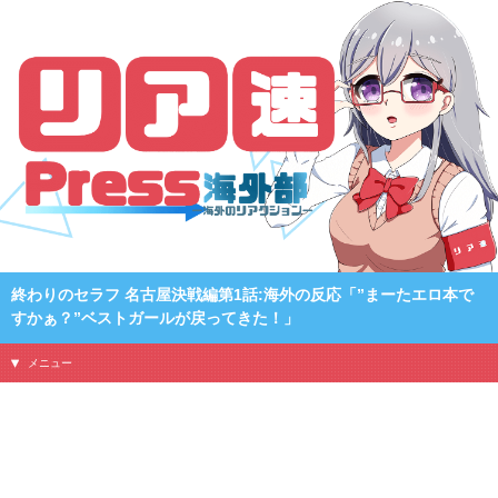
終わりのセラフ 名古屋決戦編第1話:海外の反応「”まーたエロ本で
すかぁ？”ベストガールが戻ってきた！」
メニュー