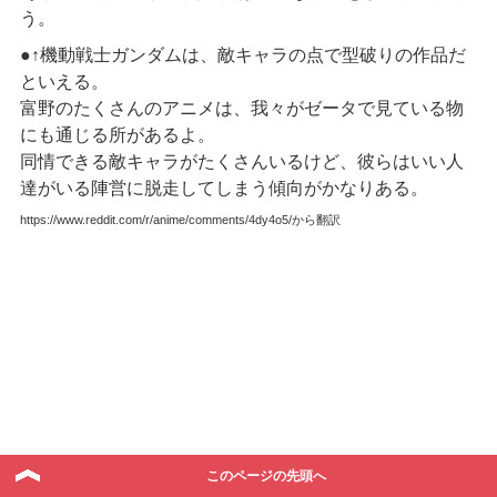
う。
●↑機動戦士ガンダムは、敵キャラの点で型破りの作品だ
といえる。
富野のたくさんのアニメは、我々がゼータで見ている物
にも通じる所があるよ。
同情できる敵キャラがたくさんいるけど、彼らはいい人
達がいる陣営に脱走してしまう傾向がかなりある。
https://www.reddit.com/r/anime/comments/4dy4o5/から翻訳
このページの先頭へ