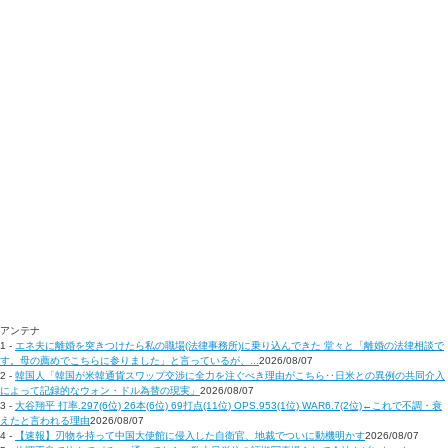
アンテナ
1 -
エネ夫に離婚を突きつけたら私の職場(法律事務所)に乗り込んできた 堂々と「離婚の法律相談で
す。母の薦めでこちらに参りました」と言っているが、...
2026/08/07
2 -
韓国人「韓国が米韓通貨スワップ交渉に全力を注ぐべき理由がこちら‥日米との異例の共同介入
によって記録的なウォン・ドル為替の現実」
2026/08/07
3 -
大谷翔平 打率.297(6位) 26本(6位) 69打点(11位) OPS.953(1位) WAR6.7(2位)←これで不調・衰
えたと言われる理由
2026/08/07
4 -
【速報】刃物を持って中国大使館に侵入した自衛官、地裁でついに動機明かす
2026/08/07