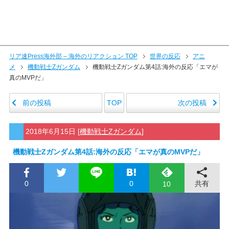
リア速Press海外部 – 海外のリアクション TOP
世界の反応
アニ
メ
機動戦士Zガンダム
機動戦士Zガンダム第4話:海外の反応「エマが
真のMVPだ」
前の投稿
次の投稿
TOP
2018年6月15日
[
機動戦士Zガンダム
]
機動戦士Zガンダム第4話:海外の反応「エマが真のMVPだ」
0
0
共有
10