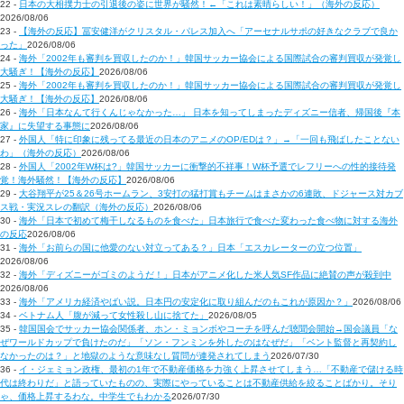
22 -
日本の大相撲力士の引退後の姿に世界が騒然！←「これは素晴らしい！」（海外の反応）
2026/08/06
23 -
【海外の反応】冨安健洋がクリスタル・パレス加入へ「アーセナルサポの好きなクラブで良か
った」
2026/08/06
24 -
海外「2002年も審判を買収したのか！」韓国サッカー協会による国際試合の審判買収が発覚し
大騒ぎ！【海外の反応】
2026/08/06
25 -
海外「2002年も審判を買収したのか！」韓国サッカー協会による国際試合の審判買収が発覚し
大騒ぎ！【海外の反応】
2026/08/06
26 -
海外「日本なんて行くんじゃなかった…」 日本を知ってしまったディズニー信者、帰国後『本
家』に失望する事態に
2026/08/06
27 -
外国人「特に印象に残ってる最近の日本のアニメのOP/EDは？」→「一回も飛ばしたことない
わ」（海外の反応）
2026/08/06
28 -
外国人「2002年W杯は?」韓国サッカーに衝撃的不祥事！W杯予選でレフリーへの性的接待発
覚！海外騒然！【海外の反応】
2026/08/06
29 -
大谷翔平が25＆26号ホームラン、3安打の猛打賞もチームはまさかの6連敗、ドジャース対カブ
ス戦・実況スレの翻訳（海外の反応）
2026/08/06
30 -
海外「日本で初めて梅干しなるものを食べた」日本旅行で食べた変わった食べ物に対する海外
の反応
2026/08/06
31 -
海外「お前らの国に他愛のない対立ってある？」日本「エスカレーターの立つ位置」
2026/08/06
32 -
海外「ディズニーがゴミのようだ！」日本がアニメ化した米人気SF作品に絶賛の声が殺到中
2026/08/06
33 -
海外「アメリカ経済やばい説。日本円の安定化に取り組んだのもこれが原因か？」
2026/08/06
34 -
ベトナム人「腹が減って女性殺し山に捨てた」
2026/08/05
35 -
韓国国会でサッカー協会関係者、ホン・ミョンボやコーチを呼んだ聴聞会開始→国会議員「な
ぜワールドカップで負けたのだ」「ソン・フンミンを外したのはなぜだ」「ベント監督と再契約し
なかったのは？」と地獄のような意味なし質問が連発されてしまう
2026/07/30
36 -
イ・ジェミョン政権、最初の1年で不動産価格を力強く上昇させてしまう…「不動産で儲ける時
代は終わりだ」と語っていたものの、実際にやっていることは不動産供給を絞ることばかり。そり
ゃ、価格上昇するわな。中学生でもわかる
2026/07/30