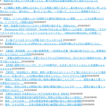
5 -
体調不良で休んでパチ●コ通ってたら、数十日単位の証拠写真撮られて会社クビになった
2026/08/07
6 -
人の睡眠と食事に過剰に口を出してくる母親と彼氏うるさい…薬を飲まないと眠れない苦しさも
知らないくせに「薬やめな」、食べたくない時に「一口食べて」としつこい無神経すぎる！！
2026/08/07
7 -
韓国人「どうやら五輪サッカー日韓戦でも審判の接待があった模様…」→「メダル剥奪なので
は…？（ﾌﾞﾙﾌﾞﾙ」＝韓国の反応
2026/08/07
8 -
海外「先進国で日本だけパスポート所有率が低すぎる、何故なのか」
2026/08/07
9 -
【beatmania IIDX】(26/08/06)「Sparkle Fruit Lab.｣に最終ルームが追加！ 追加楽曲に「サタデ
ーナイト⭐︎ギャロップ」「じぇりー じゅえる ジャングル」「Iridescent Memories」が登場！！
2026/08/07
10 -
【ソ連-アメリカ】コーンな問題【ポーランドボール】
2026/08/07
11 -
動画配信中に亡くなったMINAさん（みなちゃん）が誹謗中傷にさらされた経緯がこちら…
2026/08/06
12 -
【速報】 高市政権、エース級の財務官僚・一松旬氏を左遷「彼は協力的でなかった」財務省の
言いなりではないことが判明
2026/08/06
13 -
「質量は地球の81分の1。木星とガニメデなら1万2800分の1」月がどれだけ規格外なのか、数
字で並べてみると…
2026/08/06
14 -
【悲報】週間少年ジャンプの「グッズ(43億円分)」を注文し全てキャンセルした女逮捕ｗｗｗ
ｗｗｗｗｗ
2026/08/06
15 -
【賛否】『幼女戦記Ⅱ』第5話、東部へ左遷されたゼートゥーアと“囮にされたターニャ”に海外
真っ二つ「正直に言う、この2期は1期ほど好きじゃない」ラストでヴァイス被弾
2026/08/06
16 -
韓国人「意外に日本との関係が深い地球の裏側の国がこちらです‥」→「国境を越えた驚くべ
き歴史のつながり‥」
2026/08/06
17 -
韓国人「意外に日本との関係が深い地球の裏側の国がこちらです‥」→「国境を越えた驚くべ
き歴史のつながり‥」
2026/08/06
18 -
【海外の反応】今永昇太のユーモアが全米を笑わす【MLB】
2026/08/06
19 -
韓国人「熊本地震発生時の病院手術中に突然の大揺れが凄まじい状況だ」
2026/08/06
20 -
海外「さすが日本！」日本の医療従事者の倫理観の高さに海外が超感動
2026/08/06
21 -
海外「さすが日本！」日本の医療従事者の倫理観の高さに海外が超感動
2026/08/06