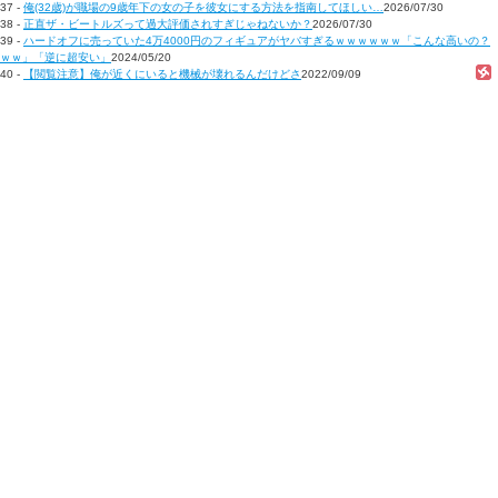
37 -
俺(32歳)が職場の9歳年下の女の子を彼女にする方法を指南してほしい…
2026/07/30
38 -
正直ザ・ビートルズって過大評価されすぎじゃねないか？
2026/07/30
39 -
ハードオフに売っていた4万4000円のフィギュアがヤバすぎるｗｗｗｗｗｗ「こんな高いの？
ｗｗ」「逆に超安い」
2024/05/20
40 -
【閲覧注意】俺が近くにいると機械が壊れるんだけどさ
2022/09/09