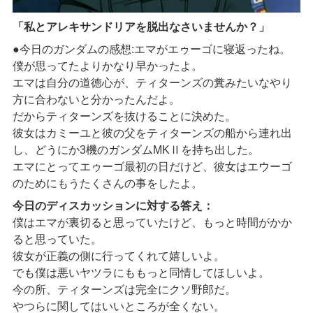
「私とアレキサンドリアを脱出なさいませんか？」
●今日のガンダムの感想:エマがエゥーゴに寝返ったね。
僕が思ってたよりかなり早かったよ。
エマは自分の道徳心が、ティターンズの糞みたいなやり
方に合わないと分かったんだよ。
だからティターンズを抜けることに決めた。
彼女はカミーユと彼の父をティターンズの船から連れ出
し、どうにか3機のガンダムMKⅡを持ち出した。
エマにとってエゥーゴ最初の日だけど、彼女はエウーゴ
のためにもうたくさんの事をしたよ。
今日のディスカッションに対する答え：
僕はエマが裏切ると思っていたけど、もっと時間がかか
ると思っていた。
彼女が正義の側に行ってくれて嬉しいよ。
でも僕は悪いヤツラにももっと同情してほしいよ。
今の所、ティターンズは完全にクソ野郎だ。
やつらに関してはいいところが全くない。