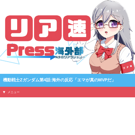
機動戦士Zガンダム第4話:海外の反応「エマが真のMVPだ」
メニュー