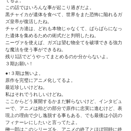
てるよ。
この話ではいろんな事が起こり過ぎだよ。
黒チャイカが遺体を食べて、世界をまた恐怖に陥れるガ
ズ皇帝が復活したね。
チャイカ達は、どれも本物じゃなくて、ばらばらになっ
た遺体を集めるための術式だと判明したね。
ニーヴァを使えば、ガズは望む物全てを破壊できる強力
な魔法を使う事ができるね。
残り1話でどうやってまとめるのか分からないよ。
３期お願い！
●↑３期は無いよ。
原作を完璧にアニメ化してるよ。
最近珍しいけどね。
私はそれでうれしいけどね。
ここからどう展開するかまだ解らないけど、インタビュ
ーで、アニメは殆どの部分で原作に忠実に進むけど、表
現上の理由で少し逸脱する事もある、でも最後は小説の
フィナーレにしたいと言ってたよ。
榊一郎はこのシリーズを、アニメの終了とほぼ同時に終