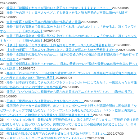
2026/08/05
22 -
韓国人「韓国版モヤさまが面白い！息子さんですか？えええええっ？？？」
2026/08/05
23 -
海外「その通り！」日本人ならどこでも発展させると語る世界的大富豪に海外が大騒ぎ
2026/08/05
24 -
海外の反応：韓国が日本の防衛白書の竹島記述に抗議
2026/08/05
25 -
海外「日本の電車旅で最高に気分を上げてくれるものがコレ！」→「分かるよ、凄くワクワク
する・・・！」【海外の反応】
2026/08/05
26 -
海外「日本の電車旅で最高に気分を上げてくれるものがコレ！」→「分かるよ、凄くワクワク
する・・・！」【海外の反応】
2026/08/05
27 -
【炎上】藤沢市「モスク建設と土葬も許可します」→3万人の反対署名も却下
2026/08/05
28 -
【海外の反応】「日本人なら誰が好き？」外国人が選んだ人物が予想外すぎたｗ
2026/08/05
29 -
海外「全部日本の真似だったのか…」 日本の普通のテレビ番組が最新SNSの数十年先を行って
いたと話題に
2026/08/05
30 -
海外「全部日本の真似だったのか…」 日本の普通のテレビ番組が最新SNSの数十年先を行って
いたと話題に
2026/08/05
31 -
外国人「2026年バロンドールは誰が受賞すべき?」エンバペ、今季無冠でも初受賞か!?海外フ
ァンが考える本命とは!?【海外の反応】
2026/08/05
32 -
海外「日本旅行で捺してきたスタンプをクッションカバーにしてみた！」一風変わった日本旅
行の記念品のアイディアに対する海外の反応
2026/08/05
33 -
外国人「ひどい奴なのに視聴者から愛される日本のアニメキャラがこちら」（海外の反応）
2026/08/05
34 -
日本人「世界のみんなは普段からタコを食べてるの？」
2026/08/05
35 -
韓国国会でサッカー協会関係者、ホン・ミョンボやコーチを呼んだ聴聞会開始→国会議員「な
ぜワールドカップで負けたのだ」「ソン・フンミンを外したのはなぜだ」「ベント監督と再契約し
なかったのは？」と地獄のような意味なし質問が連発されてしまう
2026/07/30
36 -
イ・ジェミョン政権、最初の1年で不動産価格を力強く上昇させてしまう…「不動産で儲ける時
代は終わりだ」と語っていたものの、実際にやっていることは不動産供給を絞ることばかり。そり
ゃ、価格上昇するわな。中学生でもわかる
2026/07/30
37 -
俺(32歳)が職場の9歳年下の女の子を彼女にする方法を指南してほしい…
2026/07/30
38 -
正直ザ・ビートルズって過大評価されすぎじゃねないか？
2026/07/30