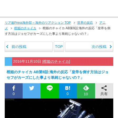
リア速Press海外部 – 海外のリアクション TOP
世界の反応
アニ
メ
棺姫のチャイカ
棺姫のチャイカ AB第9話:海外の反応「皇帝を倒
す方法はジョセフがカーズにした事より単純じゃないの？」
前の投稿
次の投稿
TOP
2016年11月10日
[
棺姫のチャイカ
]
棺姫のチャイカ AB第9話:海外の反応「皇帝を倒す方法はジョ
セフがカーズにした事より単純じゃないの？」
0
0
共有
10