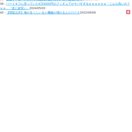
39 -
ハードオフに売っていた4万4000円のフィギュアがヤバすぎるｗｗｗｗｗｗ「こんな高いの？
ｗｗ」「逆に超安い」
2024/05/20
40 -
【閲覧注意】俺が近くにいると機械が壊れるんだけどさ
2022/09/09