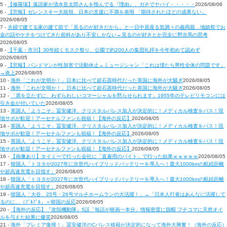
5 -
【修羅場】落語家が清水良太郎さんを恨んでる『理由』、ガチでヤバイ・・・・・
2026/08/06
6 -
【悲報】ゼレンスキー大統領、日本の支援に不満を表明 「期待されたほどの成果ない」
2026/08/05
7 -
夫婦で建てる家の建て前で「見るのが好きだから」と一日中居座る気満々の義両親…地鎮祭でお
金の話やケチをつけてきた前科があり不安しかない←見るのが好きとか完全に野次馬の思考
2026/08/05
8 -
【千葉・市川】30年続くモスク祭り、公園で約200人の集団礼拝を今年初めて認めず
2026/08/05
9 -
【悲報】バンドマンが性加害で活動休止→ミュージシャン「これは僕たち男性全体の問題です」
→炎上
2026/08/05
10 -
海外「これが文明か！」日本に比べて超石器時代だった英国に海外が大騒ぎ
2026/08/05
11 -
海外「これが文明か！」日本に比べて超石器時代だった英国に海外が大騒ぎ
2026/08/05
12 -
「席を立たずに、わずらわしいコマーシャルを黙らせられます」1955年のテレビリモコンには
引き金が付いていた
2026/08/05
13 -
英国人「ようこそ」冨安健洋、クリスタルパレス加入が決定的に！メディカル検査をパス！現
地サポが歓迎！アーセナルファンも祝福！【海外の反応】
2026/08/05
14 -
英国人「ようこそ」冨安健洋、クリスタルパレス加入が決定的に！メディカル検査をパス！現
地サポが歓迎！アーセナルファンも祝福！【海外の反応】
2026/08/05
15 -
英国人「ようこそ」冨安健洋、クリスタルパレス加入が決定的に！メディカル検査をパス！現
地サポが歓迎！アーセナルファンも祝福！【海外の反応】
2026/08/05
16 -
【画像あり】タイミーで行った会社に「直雇用のバイト」で行った結果ｗｗｗｗｗ
2026/08/05
17 -
韓国人「トヨタが2027年に次世代ハイブリッドバッテリーを導入へ！最大1000kmの航続距離
や超高速充電を目指す」
2026/08/05
18 -
韓国人「トヨタが2027年に次世代ハイブリッドバッテリーを導入へ！最大1000kmの航続距離
や超高速充電を目指す」
2026/08/05
19 -
韓国人「大谷、25号・26号マルチホームランの大活躍！」→「日本人打者はあんなに活躍して
るのに…（ﾌﾞﾙﾌﾞﾙ」＝韓国の反応
2026/08/05
20 -
【海外の反応】『攻殻機動隊』5話「毎話が映画一本分」情報密度に脱帽 フチコマに天然オイ
ルを与えた結果に爆笑
2026/08/05
21 -
海外「プレミア復帰！」冨安健洋のCパレス移籍が決定的になって海外大興奮！（海外の反応）