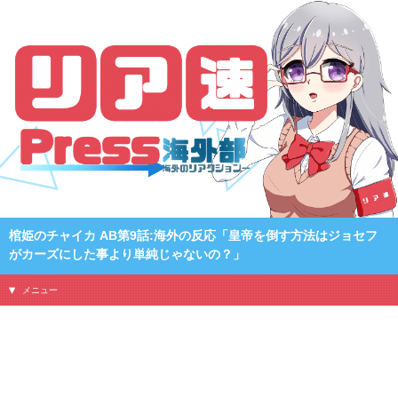
棺姫のチャイカ AB第9話:海外の反応「皇帝を倒す方法はジョセフ
がカーズにした事より単純じゃないの？」
メニュー