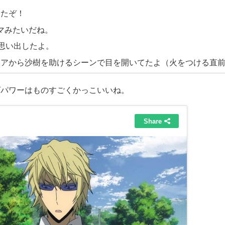
けたぞ！
マみたいだね。
思い出したよ。
エアから沙樹を助けるシーンで目を開いてたよ（火をつける直
ズパワーは
ものすごく
かっこいいね
。