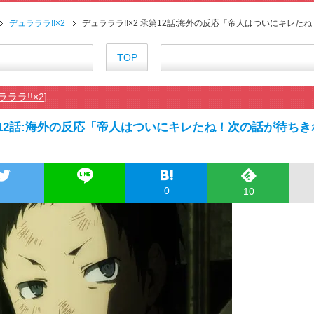
海外「お堅いうちの家族に見せ
海外の反応【HUNTER×HUNT
デュラララ!!×2
デュラララ!!×2 承第12話:海外の反応「帝人はついにキレ
海外「伏線回収凄すぎ…」アニメ
『アニメ海外の反応』無職転生Ⅲ
TOP
海外の反応アニメ【BLEACH 千
海外「今期のダークホース」20
ラララ!!×2
]
海外「まさか日本アニメがここま
海外の反応【天幕のジャードゥーガ
承第12話:海外の反応「帝人はついにキレたね！次の話が待ち
外国人「ジャンプ公式から謎の動
【朗報】齋藤飛鳥、前屈みで完
155cm55kgの女性の食事より2
舌を絡ませて、唾液交換して──
0
10
舌を絡ませて、唾液交換して──
すまん熊本やがコンビニに食品
【戦争は話し合いで解決】と主張
海外「日本よ、お前がナンバーワ
正直ザ・ビートルズって過大評
まとめチェッカーは閉鎖しました
まとめチェッカーは閉鎖しました
ハードオフに売っていた4万400