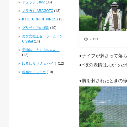
デュラララ!!×2
(36)
ノラガミ ARAGOTO
(13)
K RETURN OF KINGS
(13)
グリザイアの楽園
(10)
美少女戦士セーラームーン
Crystal
(14)
干物妹！うまるちゃん
(12)
●ナイフが刺さって落
ゆるゆり さん☆ハイ！
(12)
●↑彼の表情はよかった
棺姫のチャイカ
(10)
●胸を刺されたときの