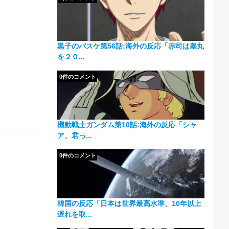
黒子のバスケ第56話:海外の反応「赤司は睾丸
を２０...
0件のコメント
機動戦士ガンダム第10話:海外の反応「シャ
ア、君っ...
0件のコメント
韓国の反応「日本は世界最高水準、10年以上
遅れを取...