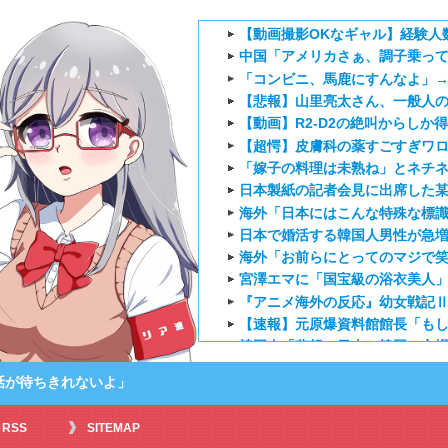
【動画撮影OKなギャル】経験人
中国「アメリカさぁ、調子乗って
「コンビニ、馬鹿にすんなよ」
【悲報】山里亮太さん、一般人
【動画】R2-D2の絶叫からしか
【超愕】皮膚科の薬すごすぎワロ
「嫁子の料理は未熟ね」とネチネ
日本製紙の記者会見に出席した某
海外「日本にはこんな特殊な標識
日本で婚活する韓国人男性が急
海外「お前らにとってのマジで
宮澤エマに「国宝級の浴衣美人」
『アニメ海外の反応』幼女戦記Ⅱ
【速報】元原爆資料館館長「もし
韓国人「悲報：日本と韓国の立場
海外「日本のアニメは世界観や設
の話が待ちきれないよ」
韓国人「トヨタが2027年に次世代
外国人「ひどい奴なのに視聴者
RSS
SITEMAP
海外の反応アニメ【ONE PIEC