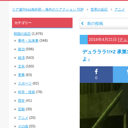
リア速Press海外部 – 海外のリアクション TOP
世界の反応
アニメ
カテゴリー
前の投稿
韓国の反応
(1,876)
2016年4月21日
[
デュ
事件・出来事
(348)
政治
(596)
デュラララ!!×2 
経済
(543)
よ」
文化
(160)
軍事
(63)
0
スポーツ
(92)
科学・技術
(78)
歴史
(41)
芸能
(30)
アニメ
(20)
その他
(55)