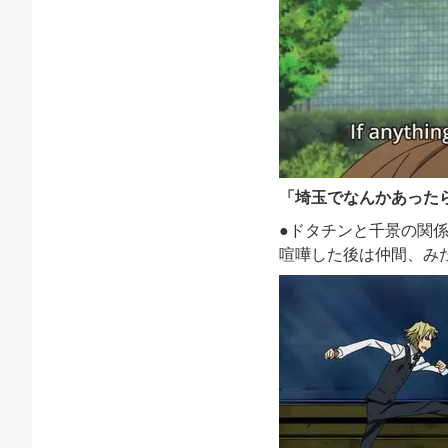
「
埼玉でなんかあった
●ドタチンと千景の関
喧嘩した後は仲間、み