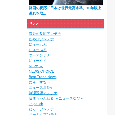
韓国の反応「日本は世界最高水準、10年以上
遅れを取...
リンク
海外の反応アンテナ
だめぽアンテナ
にゅーもふ
にゅーぷる
つーアンテナ
にゅーやく
NEWS人
NEWS CHOICE
Best Trend News
にゅーすなう
ニュース星3っ
無理難題アンテナ
我無ちゃんねる ～ニュースなび～
kaigai.ch
ねらーアンテナ
おーぷんアンテナ