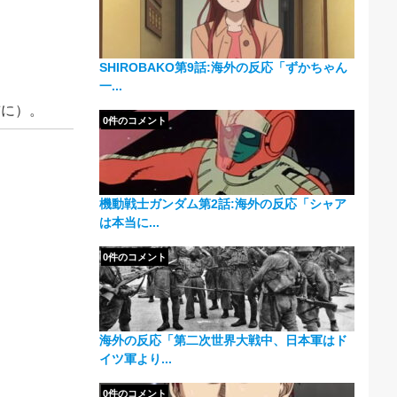
SHIROBAKO第9話:海外の反応「ずかちゃん
一...
前に）。
0件のコメント
機動戦士ガンダム第2話:海外の反応「シャア
は本当に...
0件のコメント
海外の反応「第二次世界大戦中、日本軍はド
イツ軍より...
0件のコメント