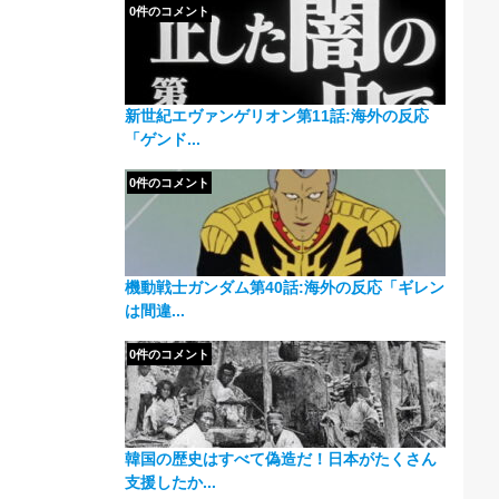
0件のコメント
新世紀エヴァンゲリオン第11話:海外の反応
「ゲンド...
0件のコメント
機動戦士ガンダム第40話:海外の反応「ギレン
は間違...
0件のコメント
韓国の歴史はすべて偽造だ！日本がたくさん
支援したか...