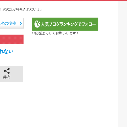
るべき日本アニメはなんだろう？」
ER】第416話感想「おいおい、文字が少なくてスッ...
たね！次の話が待ちきれないよ」
『黄泉のツガイ』第17話 海外反応
 ～異世界行ったら本気だす～（3期） 第6話
次の投稿
年血戦篇-禍進譚-】第42話感想「この言葉を聞ける...
↑↑応援よろしくお願いします！
26年夏アニメ海外人気ランキング（4週目）
で泣けるなんて…！」海外のアニメファンが初めて泣いた日...
ル】6話 ドレゲネの過去回良すぎた…アニメ・オブ・ザ...
きれない
画がまもなく公開される模様」→「まさか本当にくるのか？...
全に見えてる動画が拡散されてしまう…
43cm120kgのダチョウの食事の方がヘルシー...
 ちゅっちゅしながらの濃厚エッ画像♪
共有
 ちゅっちゅしながらの濃厚エッ画像♪
も水もない
していたひろゆきさん ゆたぼんにとどめを刺されるｗｗｗ
ンだ」 熊本地震直後の日本の対応のスピードに世界が衝撃
価されすぎじゃねないか？
。RSSの解除をお願いします。
。RSSの解除をお願いします。
0円のフィギュアがヤバすぎるｗｗｗｗｗｗ「こんな高い...