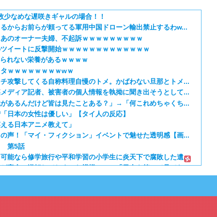
数少なめな遅咲きギャルの場合！！
るからお前らが頼ってる軍用中国ドローン輸出禁止するわw...
→あのオーナー夫婦、不起訴ｗｗｗｗｗｗｗｗｗ
のツイートに反撃開始ｗｗｗｗｗｗｗｗｗｗｗｗｗ
得られない栄養があるｗｗｗｗ
タｗｗｗｗｗｗｗｗwｗ
チ攻撃してくる自称料理自慢のトメ。かばわない旦那とトメ...
メディア記者、被害者の個人情報を執拗に聞き出そうとして...
があるんだけど皆は見たことある？」→「何これめちゃくち...
増「日本の女性は優しい」【タイ人の反応】
笑える日本アニメ教えて」
の声！「マイ・フィクション」イベントで魅せた透明感【画...
 第5話
可能なら修学旅行や平和学習の小学生に炎天下で腐敗した遺...
が完全に逆転してしまった模様…」→「日本を笑って見てた...
定の作り込みが半端じゃない…！」外国人を夢中ににする世...
ハイブリッドバッテリーを導入へ！最大1000kmの...
から愛される日本のアニメキャラがこちら」（海外の反応）
E】第1172話感想「ちょっと今はルフィを擁護する...