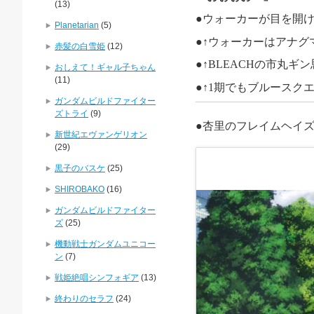
(13)
●ウォーカーが目
を開
Planetarian
(5)
●↑ウォーカーはアナグ
赤髪の白雪姫
(12)
●↑
BLEACH
の市丸ギン
おしえて！ギャル子ちゃん
(11)
●↑
1
期でもブルースク
ガンダムビルドファイター
ズトライ
(9)
●杏里のフレイムヘイ
新世紀エヴァンゲリオン
(29)
黒子のバスケ
(25)
SHIROBAKO
(16)
ガンダムビルドファイター
ズ
(25)
機動戦士ガンダムユニコー
ン
(7)
戦姫絶唱シンフォギア
(13)
終わりのセラフ
(24)