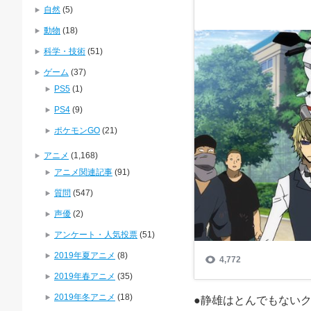
自然
(5)
動物
(18)
科学・技術
(51)
ゲーム
(37)
PS5
(1)
PS4
(9)
ポケモンGO
(21)
アニメ
(1,168)
アニメ関連記事
(91)
質問
(547)
声優
(2)
アンケート・人気投票
(51)
2019年夏アニメ
(8)
2019年春アニメ
(35)
2019年冬アニメ
(18)
●静雄はとんでもない