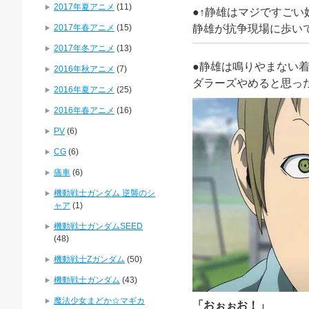
2017年夏アニメ
(11)
●↑静雄はマジですごい
2017年春アニメ
(15)
静雄が抗争現場に歩い
2017年冬アニメ
(13)
●静雄は鳴りやまない
2016年秋アニメ
(7)
ダラーズやめると思っ
2016年夏アニメ
(25)
2016年春アニメ
(16)
PV
(6)
CG
(6)
痛車
(6)
機動戦士ガンダム 逆襲のシ
ャア
(1)
機動戦士ガンダムSEED
(48)
機動戦士Zガンダム
(50)
機動戦士ガンダム
(43)
魔法少女まどか☆マギカ
「
おぉぉお！
」