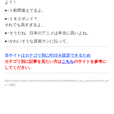
よ？！
●↑１桁間違えてるよ。
●↑１８２ポンド？
それでも高すぎるよ。
●↑そうだね、日本のアニメは本当に高いよね。
●↑かわいそうな原画マンに払って。
当サイトは
カテゴリ別にRSSを設定できるため
カテゴリ別に記事を見たい方は
こちら
のサイトを参考に
してください。
https://www.reddit.com/r/anime/comments/4xso9l/danmachi_ova_announcement_pv/
から翻訳