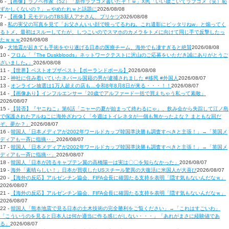
6 -
【画像】ラノベ作家（52）「新作ラブコメ書いたぞ！ｗ」X民「いい歳こいてラブコメ（笑）恥
ずかしくないの？」←やめたれｗと話題に
2026/08/08
7 -
【画像】元モデルのTBS新人アナさん、プリケツ
2026/08/08
8 -
私の実父の写真を見て「お父さんいい顔で映ってるわね。これ遺影にピッタリねw」と煽ってく
るトメ。最初はスルーしてたが、しつこいのでスマホのカメラをトメに向けて同じ手で反撃したっ
たｗｗｗ
2026/08/08
9 -
大地震が起きても手術をやり遂げる日本の医療チーム、海外でも凄すぎると絶賛
2026/08/08
10 -
フロム「『The Duskbloods』ネットワークテストに沢山のご応募をいただき誠にありがとうご
ざいました｡」
2026/08/08
11 -
【世界】ベストオブザベスト【ポーランドボール】
2026/08/08
12 -
神社に住み着いていたネパール国籍の男が逮捕されました #移民 #外国人
2026/08/07
13 -
オンライン抽選は1万人超えの店も…令和8年8月8日が来る・・・！！
2026/08/07
14 -
【画像あり】インフルエンサー「20歳でアルファード一括で買えちゃう私って素敵」
2026/08/07
15 -
【賛否】『ヤニねこ』第6話「ニャーの夏が始まって終わるにゃ」、飲み会から失踪して江ノ島
で保護されたアルねこに海外ざわつく「今週はトイレネタが一個も無かったよな？ まともな回だ
ぞ、夢か？」
2026/08/07
16 -
韓国人「日本メディアが2002年ワールドカップ韓国準決勝も調査すべきと主張！」→「英国メ
ディアも一斉に指摘‥」
2026/08/07
17 -
韓国人「日本メディアが2002年ワールドカップ韓国準決勝も調査すべきと主張！」→「英国メ
ディアも一斉に指摘‥」
2026/08/07
18 -
韓国人「日本が誇るキャプテン翼の高橋陽一は実は〇〇を知らなかった」
2026/08/07
19 -
海外「素晴らしい！」日本が買収したUSスチール驚異の大復活に米国人が大喜び
2026/08/07
20 -
【海外の反応】アルゼンチン協会、FIFA会長に確固たる支持を表明「隠す気もないんだなｗ」
2026/08/07
21 -
【海外の反応】アルゼンチン協会、FIFA会長に確固たる支持を表明「隠す気もないんだなｗ」
2026/08/07
22 -
韓国人「熊本地震で見る日本の土木技術の完全勝利をご覧ください」→「これはすごいわ」
「こういうのを見ると日本人は何か適当に作る感じがしない・・・」「あれがまさに経験値であ
る」
2026/08/07