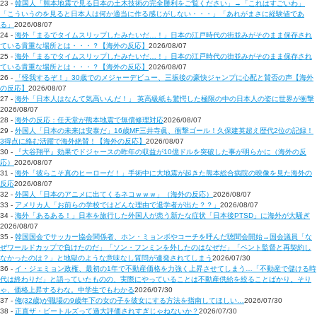
23 -
韓国人「熊本地震で見る日本の土木技術の完全勝利をご覧ください」→「これはすごいわ」
「こういうのを見ると日本人は何か適当に作る感じがしない・・・」「あれがまさに経験値であ
る」
2026/08/07
24 -
海外「まるでタイムスリップしたみたいだ…！」日本の江戸時代の街並みがそのまま保存され
ている貴重な場所とは・・・？【海外の反応】
2026/08/07
25 -
海外「まるでタイムスリップしたみたいだ…！」日本の江戸時代の街並みがそのまま保存され
ている貴重な場所とは・・・？【海外の反応】
2026/08/07
26 -
「怪我するぞ！」30歳でのメジャーデビュー、三振後の豪快ジャンプに心配と賛否の声【海外
の反応】
2026/08/07
27 -
海外「日本人はなんて気高いんだ！」 英高級紙も驚愕した極限の中の日本人の姿に世界が衝撃
2026/08/07
28 -
海外の反応：任天堂が熊本地震で無償修理対応
2026/08/07
29 -
外国人「日本の未来は安泰だ」16歳MF三井寺眞、衝撃ゴール！久保建英超え歴代2位の記録！
3得点に絡む活躍で海外絶賛！【海外の反応】
2026/08/07
30 -
『大谷翔平』効果でドジャースの昨年の収益が10億ドルを突破した事が明らかに（海外の反
応）
2026/08/07
31 -
海外「彼らこそ真のヒーローだ！」手術中に大地震が起きた熊本総合病院の映像を見た海外の
反応
2026/08/07
32 -
外国人「日本のアニメに出てくるネコｗｗｗ」（海外の反応）
2026/08/07
33 -
アメリカ人「お前らの学校ではどんな理由で退学者が出た？？」
2026/08/07
34 -
海外「あるある！」日本を旅行した外国人が患う新たな症状「日本後PTSD」に海外が大騒ぎ
2026/08/07
35 -
韓国国会でサッカー協会関係者、ホン・ミョンボやコーチを呼んだ聴聞会開始→国会議員「な
ぜワールドカップで負けたのだ」「ソン・フンミンを外したのはなぜだ」「ベント監督と再契約し
なかったのは？」と地獄のような意味なし質問が連発されてしまう
2026/07/30
36 -
イ・ジェミョン政権、最初の1年で不動産価格を力強く上昇させてしまう…「不動産で儲ける時
代は終わりだ」と語っていたものの、実際にやっていることは不動産供給を絞ることばかり。そり
ゃ、価格上昇するわな。中学生でもわかる
2026/07/30
37 -
俺(32歳)が職場の9歳年下の女の子を彼女にする方法を指南してほしい…
2026/07/30
38 -
正直ザ・ビートルズって過大評価されすぎじゃねないか？
2026/07/30