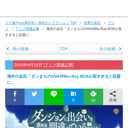
リア速Press海外部 – 海外のリアクション TOP
世界の反応
アニ
メ
アニメ関連記事
海外の反応「ダンまちのOVA付Blu-Ray BOXが高
すぎると話題に」
前の投稿
次の投稿
TOP
2016年8月24日
[
アニメ関連記事
]
海外の反応「ダンまちのOVA付Blu-Ray BOXが高すぎると話題
に」
0
0
共有
10