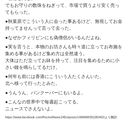
でもお守りの数珠をねぎって、市場で買うより安く売っ
てもらった。
●秋葉原でこういう人に会った事あるけど、無視してお金
持ってませんって言って去った。
●なぜかフィリピンにも偽僧侶がいるんだよね。
●実を言うと、本物のお坊さんも時々道に立ってお布施を
集める事があるけど集め方は全然違う。
大体はただ立ってお鉢を持って、注目を集めるために小
さい鐘を鳴らしてるだけ。
●何年も前には香港にこういう人たくさんいた。
北へ移って行ったとみた。
●うんうん、バンクーバーにもいるよ。
●こんなの世界中で毎週起こってる。
ニュースでさえないよ。
https://www.facebook.com/RocketNews24En/posts/1489688391083403より翻訳