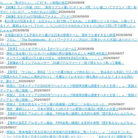
ら…」→「恥ずかしい…（ﾌﾞﾙﾌﾞﾙ」＝韓国の反応
2026/08/08
6 -
【画像】ラノベ作家（52）「新作ラブコメ書いたぞ！ｗ」X民「いい歳こいてラブコメ（笑）恥
ずかしくないの？」←やめたれｗと話題に
2026/08/08
7 -
【画像】元モデルのTBS新人アナさん、プリケツ
2026/08/08
8 -
私の実父の写真を見て「お父さんいい顔で映ってるわね。これ遺影にピッタリねw」と煽ってく
るトメ。最初はスルーしてたが、しつこいのでスマホのカメラをトメに向けて同じ手で反撃したっ
たｗｗｗ
2026/08/08
9 -
大地震が起きても手術をやり遂げる日本の医療チーム、海外でも凄すぎると絶賛
2026/08/08
10 -
フロム「『The Duskbloods』ネットワークテストに沢山のご応募をいただき誠にありがとうご
ざいました｡」
2026/08/08
11 -
【世界】ベストオブザベスト【ポーランドボール】
2026/08/08
12 -
神社に住み着いていたネパール国籍の男が逮捕されました #移民 #外国人
2026/08/07
13 -
オンライン抽選は1万人超えの店も…令和8年8月8日が来る・・・！！
2026/08/07
14 -
【画像あり】インフルエンサー「20歳でアルファード一括で買えちゃう私って素敵」
2026/08/07
15 -
【賛否】『ヤニねこ』第6話「ニャーの夏が始まって終わるにゃ」、飲み会から失踪して江ノ島
で保護されたアルねこに海外ざわつく「今週はトイレネタが一個も無かったよな？ まともな回だ
ぞ、夢か？」
2026/08/07
16 -
韓国人「日本メディアが2002年ワールドカップ韓国準決勝も調査すべきと主張！」→「英国メ
ディアも一斉に指摘‥」
2026/08/07
17 -
韓国人「日本メディアが2002年ワールドカップ韓国準決勝も調査すべきと主張！」→「英国メ
ディアも一斉に指摘‥」
2026/08/07
18 -
韓国人「日本が誇るキャプテン翼の高橋陽一は実は〇〇を知らなかった」
2026/08/07
19 -
海外「素晴らしい！」日本が買収したUSスチール驚異の大復活に米国人が大喜び
2026/08/07
20 -
【海外の反応】アルゼンチン協会、FIFA会長に確固たる支持を表明「隠す気もないんだなｗ」
2026/08/07
21 -
【海外の反応】アルゼンチン協会、FIFA会長に確固たる支持を表明「隠す気もないんだなｗ」
2026/08/07
22 -
韓国人「熊本地震で見る日本の土木技術の完全勝利をご覧ください」→「これはすごいわ」
「こういうのを見ると日本人は何か適当に作る感じがしない・・・」「あれがまさに経験値であ