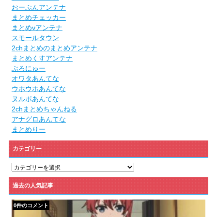
おーぷんアンテナ
まとめチェッカー
まとめνアンテナ
スモールタウン
2chまとめのまとめアンテナ
まとめくすアンテナ
ぶろにゅー
オワタあんてな
ウホウホあんてな
ヌルポあんてな
2chまとめちゃんねる
アナグロあんてな
まとめりー
カテゴリー
カ
テ
ゴ
過去の人気記事
リ
ー
0件のコメント