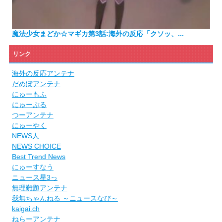
魔法少女まどか☆マギカ第3話:海外の反応「クソッ、...
リンク
海外の反応アンテナ
だめぽアンテナ
にゅーもふ
にゅーぷる
つーアンテナ
にゅーやく
NEWS人
NEWS CHOICE
Best Trend News
にゅーすなう
ニュース星3っ
無理難題アンテナ
我無ちゃんねる ～ニュースなび～
kaigai.ch
ねらーアンテナ