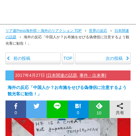
リア速Press海外部 – 海外のリアクション TOP
世界の反応
日本関連
の話題
海外の反応「中国人か？お布施をせびる偽僧侶に注意するよう観
光客に勧告！」
前の投稿
次の投稿
TOP
2017年4月27日
[
日本関連の話題
,
事件・出来事
]
海外の反応「中国人か？お布施をせびる偽僧侶に注意するよう
観光客に勧告！」
0
0
共有
10