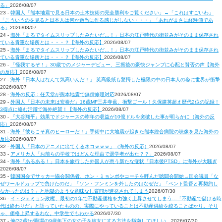
る」
2026/08/07
23 -
韓国人「熊本地震で見る日本の土木技術の完全勝利をご覧ください」→「これはすごいわ」
「こういうのを見ると日本人は何か適当に作る感じがしない・・・」「あれがまさに経験値であ
る」
2026/08/07
24 -
海外「まるでタイムスリップしたみたいだ…！」日本の江戸時代の街並みがそのまま保存され
ている貴重な場所とは・・・？【海外の反応】
2026/08/07
25 -
海外「まるでタイムスリップしたみたいだ…！」日本の江戸時代の街並みがそのまま保存され
ている貴重な場所とは・・・？【海外の反応】
2026/08/07
26 -
「怪我するぞ！」30歳でのメジャーデビュー、三振後の豪快ジャンプに心配と賛否の声【海外
の反応】
2026/08/07
27 -
海外「日本人はなんて気高いんだ！」 英高級紙も驚愕した極限の中の日本人の姿に世界が衝撃
2026/08/07
28 -
海外の反応：任天堂が熊本地震で無償修理対応
2026/08/07
29 -
外国人「日本の未来は安泰だ」16歳MF三井寺眞、衝撃ゴール！久保建英超え歴代2位の記録！
3得点に絡む活躍で海外絶賛！【海外の反応】
2026/08/07
30 -
『大谷翔平』効果でドジャースの昨年の収益が10億ドルを突破した事が明らかに（海外の反
応）
2026/08/07
31 -
海外「彼らこそ真のヒーローだ！」手術中に大地震が起きた熊本総合病院の映像を見た海外の
反応
2026/08/07
32 -
外国人「日本のアニメに出てくるネコｗｗｗ」（海外の反応）
2026/08/07
33 -
アメリカ人「お前らの学校ではどんな理由で退学者が出た？？」
2026/08/07
34 -
海外「あるある！」日本を旅行した外国人が患う新たな症状「日本後PTSD」に海外が大騒ぎ
2026/08/07
35 -
韓国国会でサッカー協会関係者、ホン・ミョンボやコーチを呼んだ聴聞会開始→国会議員「な
ぜワールドカップで負けたのだ」「ソン・フンミンを外したのはなぜだ」「ベント監督と再契約し
なかったのは？」と地獄のような意味なし質問が連発されてしまう
2026/07/30
36 -
イ・ジェミョン政権、最初の1年で不動産価格を力強く上昇させてしまう…「不動産で儲ける時
代は終わりだ」と語っていたものの、実際にやっていることは不動産供給を絞ることばかり。そり
ゃ、価格上昇するわな。中学生でもわかる
2026/07/30
37 -
俺(32歳)が職場の9歳年下の女の子を彼女にする方法を指南してほしい…
2026/07/30