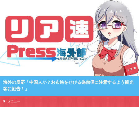
海外の反応「中国人か？お布施をせびる偽僧侶に注意するよう観光
客に勧告！」
メニュー