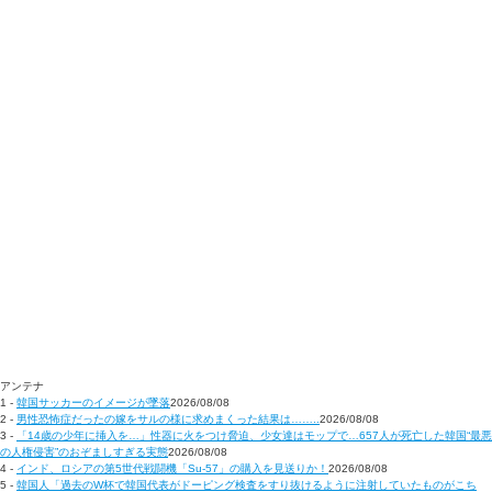
アンテナ
1 -
韓国サッカーのイメージが墜落
2026/08/08
2 -
男性恐怖症だったの嫁をサルの様に求めまくった結果は……..
2026/08/08
3 -
「14歳の少年に挿入を…」性器に火をつけ脅迫、少女達はモップで…657人が死亡した韓国“最悪
の人権侵害”のおぞましすぎる実態
2026/08/08
4 -
インド、ロシアの第5世代戦闘機「Su-57」の購入を見送りか！
2026/08/08
5 -
韓国人「過去のW杯で韓国代表がドーピング検査をすり抜けるように注射していたものがこち