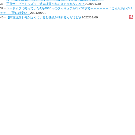
38 -
正直ザ・ビートルズって過大評価されすぎじゃねないか？
2026/07/30
39 -
ハードオフに売っていた4万4000円のフィギュアがヤバすぎるｗｗｗｗｗｗ「こんな高いの？
ｗｗ」「逆に超安い」
2024/05/20
40 -
【閲覧注意】俺が近くにいると機械が壊れるんだけどさ
2022/09/09