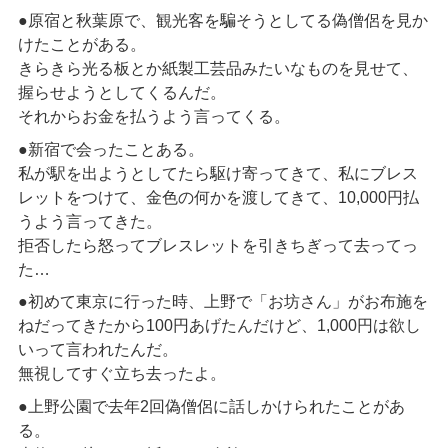
●原宿と秋葉原で、観光客を騙そうとしてる偽僧侶を見か
けたことがある。
きらきら光る板とか紙製工芸品みたいなものを見せて、
握らせようとしてくるんだ。
それからお金を払うよう言ってくる。
●新宿で会ったことある。
私が駅を出ようとしてたら駆け寄ってきて、私にブレス
レットをつけて、金色の何かを渡してきて、10,000円払
うよう言ってきた。
拒否したら怒ってブレスレットを引きちぎって去ってっ
た…
●初めて東京に行った時、上野で「お坊さん」がお布施を
ねだってきたから100円あげたんだけど、1,000円は欲し
いって言われたんだ。
無視してすぐ立ち去ったよ。
●上野公園で去年2回偽僧侶に話しかけられたことがあ
る。