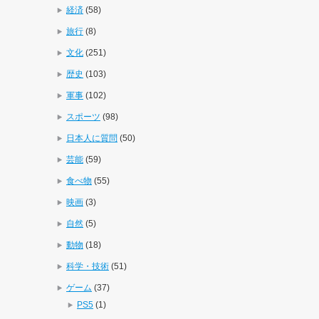
経済
(58)
旅行
(8)
文化
(251)
歴史
(103)
軍事
(102)
スポーツ
(98)
日本人に質問
(50)
芸能
(59)
食べ物
(55)
映画
(3)
自然
(5)
動物
(18)
科学・技術
(51)
ゲーム
(37)
PS5
(1)