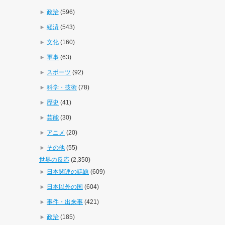
政治
(596)
経済
(543)
文化
(160)
軍事
(63)
スポーツ
(92)
科学・技術
(78)
歴史
(41)
芸能
(30)
アニメ
(20)
その他
(55)
世界の反応
(2,350)
日本関連の話題
(609)
日本以外の国
(604)
事件・出来事
(421)
政治
(185)