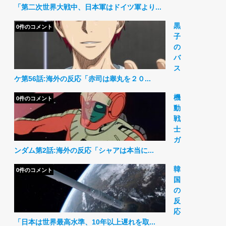
「第二次世界大戦中、日本軍はドイツ軍より...
黒
0件のコメント
子
の
バ
ス
ケ第56話:海外の反応「赤司は睾丸を２０...
機
0件のコメント
動
戦
士
ガ
ンダム第2話:海外の反応「シャアは本当に...
韓
0件のコメント
国
の
反
応
「日本は世界最高水準、10年以上遅れを取...