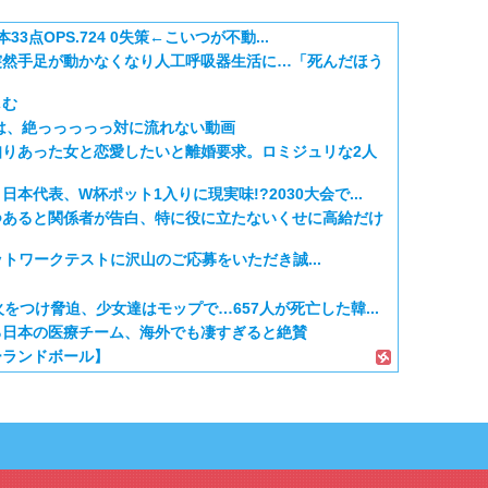
33点OPS.724 0失策←こいつが不動...
突然手足が動かなくなり人工呼吸器生活に…「死んだほう
しむ
は、絶っっっっっ対に流れない動画
りあった女と恋愛したいと離婚要求。ロミジュリな2人
本代表、W杯ポット1入りに現実味!?2030大会で...
つあると関係者が告白、特に役に立たないくせに高給だけ
』ネットワークテストに沢山のご応募をいただき誠...
をつけ脅迫、少女達はモップで…657人が死亡した韓...
る日本の医療チーム、海外でも凄すぎると絶賛
ーランドボール】
ールドカップ韓国準決勝も調査すべきと主張！」→「英...
海外部 – 海外のリアクション」のタグ「忘れられない一日になる」の記事
木技術の完全勝利をご覧ください」→「これはすごいわ」
ネコｗｗｗ」（海外の反応）
こ第6話の海外反応