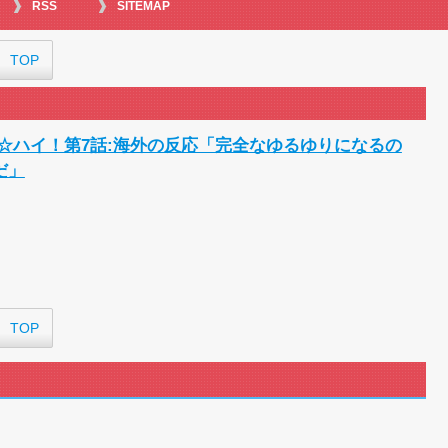
RSS
SITEMAP
外国人「特に印象に残ってる最近の日
【海外の反応】正反対な君と僕2期
海外「お前らにとってのマジで笑
TOP
『アニメ海外の反応』幼女戦記Ⅱ 
海外「日本のアニメは世界観や設
世...
外国人「ひどい奴なのに視聴者か
ん☆ハイ！第7話:海外の反応「完全なゆるゆりになるの
海外の反応アニメ【ONE PIECE】
だ」
海外「お堅いうちの家族に見せる
海外の反応【HUNTER×HUNTER
海外「伏線回収凄すぎ…」アニメ『
『アニメ海外の反応』無職転生Ⅲ 
海外の反応アニメ【BLEACH 千年
【朗報】齋藤飛鳥、前屈みで完全
155cm55kgの女性の食事より243
TOP
舌を絡ませて、唾液交換して── 
舌を絡ませて、唾液交換して── 
すまん熊本やがコンビニに食品も
【戦争は話し合いで解決】と主張し
海外「日本よ、お前がナンバーワン
正直ザ・ビートルズって過大評価