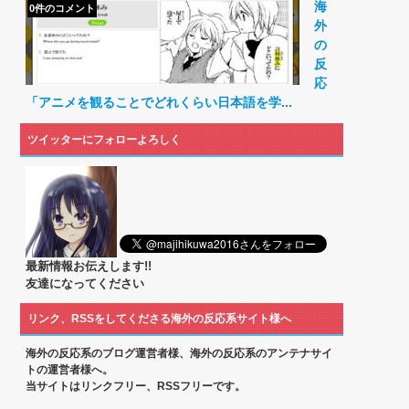
海
0件のコメント
外
の
反
応
「アニメを観ることでどれくらい日本語を学...
ツイッターにフォローよろしく
最新情報お伝えします!!
友達になってください
リンク、RSSをしてくださる海外の反応系サイト様へ
海外の反応系のブログ運営者様、海外の反応系のアンテナサイ
トの運営者様へ。
当サイトはリンクフリー、RSSフリーです。