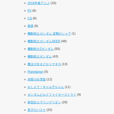
2016年春アニメ
(16)
PV
(6)
CG
(6)
痛車
(6)
機動戦士ガンダム 逆襲のシャア
(1)
機動戦士ガンダムSEED
(48)
機動戦士Zガンダム
(50)
機動戦士ガンダム
(43)
魔法少女まどか☆マギカ
(13)
Planetarian
(5)
赤髪の白雪姫
(12)
おしえて！ギャル子ちゃん
(11)
ガンダムビルドファイターズトライ
(9)
新世紀エヴァンゲリオン
(29)
黒子のバスケ
(25)