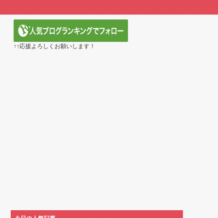
本のアニメのOP/EDは？」→「一回も飛ばしたこと...
 5話：西から告白いくとは、ようやった！
える日本アニメ教えて」
第5話
↑↑応援よろしくお願いします！
定の作り込みが半端じゃない…！」外国人を夢中ににする
ら愛される日本のアニメキャラがこちら」（海外の反応）
第1172話感想「ちょっと今はルフィを擁護する...
べき日本アニメはなんだろう？」
】第416話感想「おいおい、文字が少なくてスッ...
黄泉のツガイ』第17話 海外反応
～異世界行ったら本気だす～（3期） 第6話
血戦篇-禍進譚-】第42話感想「この言葉を聞ける...
に見えてる動画が拡散されてしまう…
cm120kgのダチョウの食事の方がヘルシー...
ちゅっちゅしながらの濃厚エッ画像♪
ちゅっちゅしながらの濃厚エッ画像♪
水もない
ていたひろゆきさん ゆたぼんにとどめを刺されるｗｗｗ
だ」 熊本地震直後の日本の対応のスピードに世界が衝撃
されすぎじゃねないか？