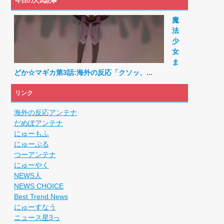
今日の人気記事
RSSの解除をお願いします。
魔
RSSの解除をお願いします。
法
円のフィギュアがヤバすぎるｗｗｗｗｗｗ「こんな高い...
少
械が壊れるんだけどさ
女
ま
どか☆マギカ第3話:海外の反応「クソッ、...
リンク
海外の反応アンテナ
だめぽアンテナ
にゅーもふ
にゅーぷる
つーアンテナ
にゅーやく
NEWS人
NEWS CHOICE
Best Trend News
にゅーすなう
ニュース星3っ