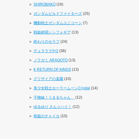
SHIROBAKO
(16)
ガンダムビルドファイターズ
(25)
機動戦士ガンダムユニコーン
(7)
戦姫絶唱シンフォギア
(13)
終わりのセラフ
(24)
デュラララ!!×2
(36)
ノラガミ ARAGOTO
(13)
K RETURN OF KINGS
(13)
グリザイアの楽園
(10)
美少女戦士セーラームーンCrystal
(14)
干物妹！うまるちゃん
(12)
ゆるゆり さん☆ハイ！
(12)
棺姫のチャイカ
(10)