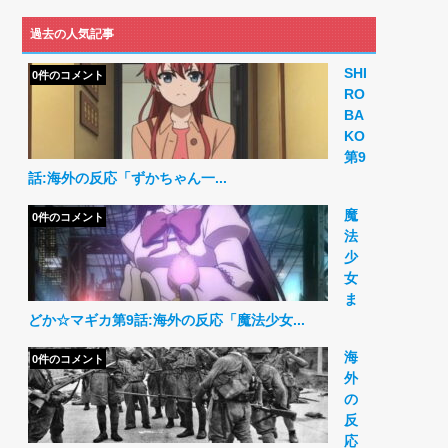
過去の人気記事
SHI
0件のコメント
RO
BA
KO
第9
話:海外の反応「ずかちゃん一...
魔
0件のコメント
法
少
女
ま
どか☆マギカ第9話:海外の反応「魔法少女...
海
0件のコメント
外
の
反
応