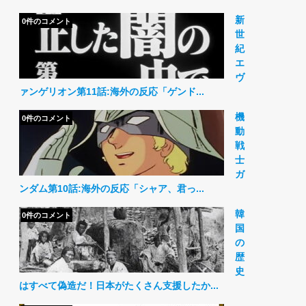
新
0件のコメント
世
紀
エ
ヴ
ァンゲリオン第11話:海外の反応「ゲンド...
機
0件のコメント
動
戦
士
ガ
ンダム第10話:海外の反応「シャア、君っ...
韓
0件のコメント
国
の
歴
史
はすべて偽造だ！日本がたくさん支援したか...