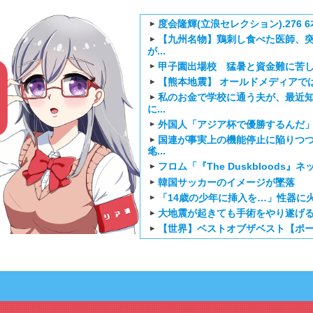
度会隆輝(立浪セレクション).276 6本
【九州名物】鶏刺し食べた医師、
が...
甲子園出場校 猛暑と資金難に苦
【熊本地震】 オールドメディアで
私のお金で学校に通う夫が、最近知
に...
外国人「アジア杯で優勝するんだ」日
国連が事実上の機能停止に陥りつ
毟...
フロム「『The Duskbloods
韓国サッカーのイメージが墜落
「14歳の少年に挿入を…」性器に火
大地震が起きても手術をやり遂げ
【世界】ベストオブザベスト【ポ
韓国人「日本メディアが2002年ワ
「リア速Press
韓国人「熊本地震で見る日本の土
一覧です
「...
外国人「日本のアニメに出てくる
海外「新キャラもヤバいｗ」ヤニね