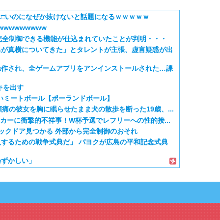
□いのになぜか抜けないと話題になるｗｗｗｗｗ
wwwwwwwww
完全制御できる機能が仕込まれていたことが判明・・・
男が真横についてきた」とタレントが主張、虚言疑惑が出
操作され、全ゲームアプリをアンインストールされた…課
キを出す
いミートボール【ポーランドボール】
痛の彼女を胸に眠らせたまま犬の散歩を断った19歳、...
ッカーに衝撃的不祥事！W杯予選でレフリーへの性的接...
にバックドア見つかる 外部から完全制御のおそれ
するための戦争式典だ」 パヨクが広島の平和記念式典
恥ずかしい」
選で外国人審判に性接待したことが発覚！」
海外部 – 海外のリアクション」のタグ「ジオンの亡霊」の記事一覧です
定着！ブームを超えて一つのジャンルとして日本人全員に
 5話：西から告白いくとは、ようやった！
える日本アニメ教えて」