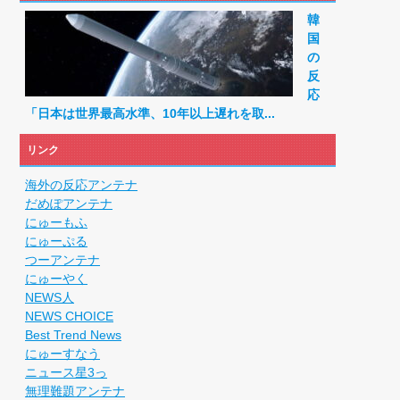
だ」 熊本地震直後の日本の対応のスピードに世界が衝撃
韓
されすぎじゃねないか？
国
RSSの解除をお願いします。
の
RSSの解除をお願いします。
反
円のフィギュアがヤバすぎるｗｗｗｗｗｗ「こんな高い...
応
械が壊れるんだけどさ
「日本は世界最高水準、10年以上遅れを取...
リンク
海外の反応アンテナ
だめぽアンテナ
にゅーもふ
にゅーぷる
つーアンテナ
にゅーやく
NEWS人
NEWS CHOICE
Best Trend News
にゅーすなう
ニュース星3っ
無理難題アンテナ