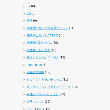
PV
(6)
CG
(6)
痛車
(6)
機動戦士ガンダム 逆襲のシャア
(1)
機動戦士ガンダムSEED
(48)
機動戦士Zガンダム
(50)
機動戦士ガンダム
(43)
魔法少女まどか☆マギカ
(13)
Planetarian
(5)
赤髪の白雪姫
(12)
おしえて！ギャル子ちゃん
(11)
ガンダムビルドファイターズトライ
(9)
新世紀エヴァンゲリオン
(29)
黒子のバスケ
(25)
SHIROBAKO
(16)