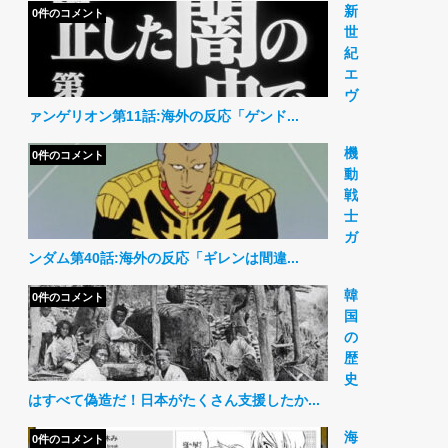
新
0件のコメント
世
紀
エ
ヴ
ァンゲリオン第11話:海外の反応「ゲンド...
機
0件のコメント
動
戦
士
ガ
ンダム第40話:海外の反応「ギレンは間違...
韓
0件のコメント
国
の
歴
史
はすべて偽造だ！日本がたくさん支援したか...
海
0件のコメント