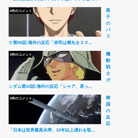
黒
0件のコメント
子
の
バ
ス
ケ第56話:海外の反応「赤司は睾丸を２０...
機
0件のコメント
動
戦
士
ガ
ンダム第10話:海外の反応「シャア、君っ...
韓
0件のコメント
国
の
反
応
「日本は世界最高水準、10年以上遅れを取...