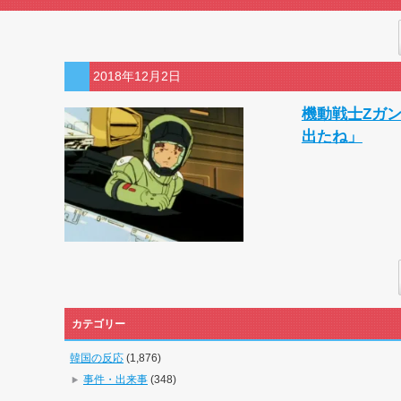
2018年12月2日
機動戦士Zガ
出たね」
カテゴリー
韓国の反応
(1,876)
事件・出来事
(348)