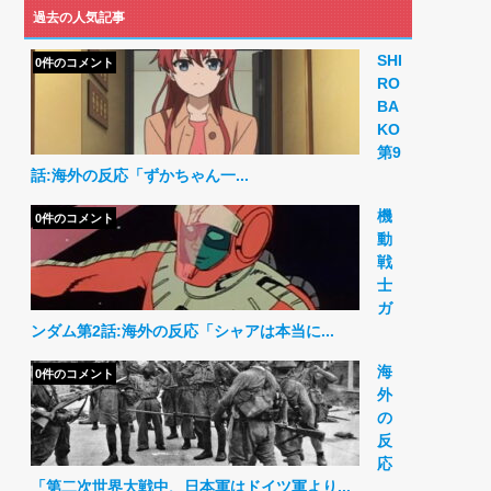
過去の人気記事
SHI
0件のコメント
RO
BA
KO
第9
話:海外の反応「ずかちゃん一...
機
0件のコメント
動
戦
士
ガ
ンダム第2話:海外の反応「シャアは本当に...
海
0件のコメント
外
の
反
応
「第二次世界大戦中、日本軍はドイツ軍より...