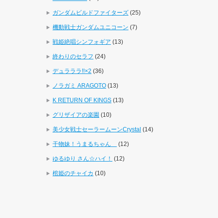
ガンダムビルドファイターズ
(25)
機動戦士ガンダムユニコーン
(7)
戦姫絶唱シンフォギア
(13)
終わりのセラフ
(24)
デュラララ!!×2
(36)
ノラガミ ARAGOTO
(13)
K RETURN OF KINGS
(13)
グリザイアの楽園
(10)
美少女戦士セーラームーンCrystal
(14)
干物妹！うまるちゃん
(12)
ゆるゆり さん☆ハイ！
(12)
棺姫のチャイカ
(10)