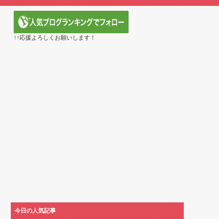
第5話
定の作り込みが半端じゃない…！」外国人を夢中ににする
ら愛される日本のアニメキャラがこちら」（海外の反応）
↑↑応援よろしくお願いします！
第1172話感想「ちょっと今はルフィを擁護する...
べき日本アニメはなんだろう？」
】第416話感想「おいおい、文字が少なくてスッ...
黄泉のツガイ』第17話 海外反応
～異世界行ったら本気だす～（3期） 第6話
血戦篇-禍進譚-】第42話感想「この言葉を聞ける...
6年夏アニメ海外人気ランキング（4週目）
で泣けるなんて…！」海外のアニメファンが初めて泣いた
ル】6話 ドレゲネの過去回良すぎた…アニメ・オブ・
に見えてる動画が拡散されてしまう…
cm120kgのダチョウの食事の方がヘルシー...
ちゅっちゅしながらの濃厚エッ画像♪
ちゅっちゅしながらの濃厚エッ画像♪
水もない
今日の人気記事
ていたひろゆきさん ゆたぼんにとどめを刺されるｗｗｗ