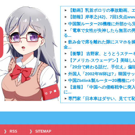
【動画】乳首ポロリの事故動画、エ
【朗報】岸孝之(42)、7回1失点ww
中国製ルーター20機種に外部から
「電車で女性が失神したら無言の
る...
飲み会で席を離れた隙にスマホを
金...
【衝撃】 吉野家、とうとうステー
【アメリカ-スウェーデン】美味し
「20分で終わる話だ、手伝え」偏頭
外国人「2002年W杯は?」韓国サ
中国Zbtlink製ルーター20機種
【速報】「中国への侵略戦争に突入
に...
専門家「日本車はダサい、見てて
韓国人「韓国サッカー協会W杯予
「リア速Press
韓国人「日本が韓国文学が完全に
愛...
【海外の反応】正反対な君と僕2期
海外「お前らにとってのマジで笑
RSS
SITEMAP