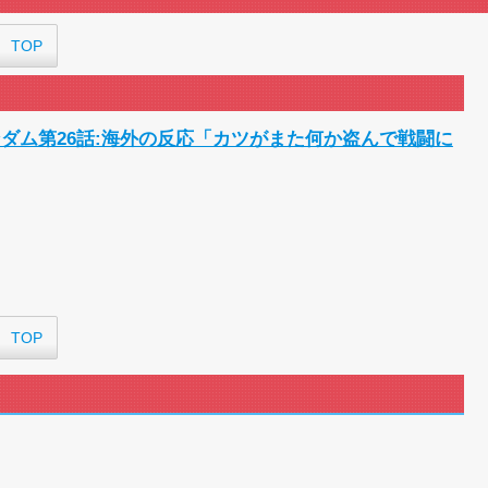
『アニメ海外の反応』幼女戦記Ⅱ 
海外「日本のアニメは世界観や設
TOP
世...
外国人「ひどい奴なのに視聴者か
海外の反応アニメ【ONE PIECE】
海外「お堅いうちの家族に見せる
ンダム第26話:海外の反応「カツがまた何か盗んで戦闘に
海外の反応【HUNTER×HUNTER
海外「伏線回収凄すぎ…」アニメ『
『アニメ海外の反応』無職転生Ⅲ 
海外の反応アニメ【BLEACH 千年
海外「今期のダークホース」202
海外「まさか日本アニメがここま
日...
海外の反応【天幕のジャードゥーガ
ザ...
TOP
【朗報】齋藤飛鳥、前屈みで完全
155cm55kgの女性の食事より243
舌を絡ませて、唾液交換して── 
舌を絡ませて、唾液交換して── 
すまん熊本やがコンビニに食品も
【戦争は話し合いで解決】と主張し